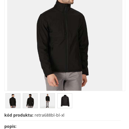
kód produktu:
retra688bl-bl-xl
popis: