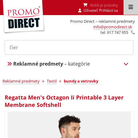
Košík je prázdny
Uživateľ:
Prihlásiť sa
Promo Direct – reklamné predmety
info@promodirect.sk
tel. 917 747 955
Reklamné predmety
– kategórie
»
»
Reklamné predmety
Textil
bundy a vetrovky
Regatta Men's Octagon Ii Printable 3 Layer
Membrane Softshell