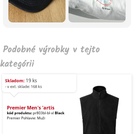
Podobné výrobky v tejto
kategórii
19 ks
Skladom:
- v ext. sklade: 168 ks
Premier Men's 'artis
kód produktu:
pr803bl-bl-xl
Black
Premier Pohlavie: Muži