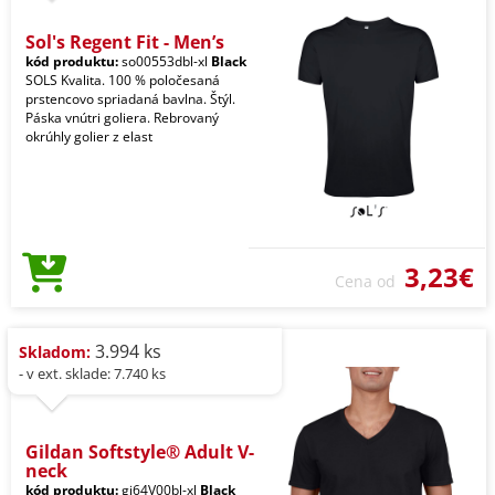
Sol's Regent Fit - Men’s
kód produktu:
so00553dbl-xl
Black
SOLS Kvalita. 100 % poločesaná
prstencovo spriadaná bavlna. Štýl.
Páska vnútri goliera. Rebrovaný
okrúhly golier z elast
3,23€
Cena od
3.994 ks
Skladom:
- v ext. sklade: 7.740 ks
Gildan Softstyle® Adult V-
neck
kód produktu:
gi64V00bl-xl
Black