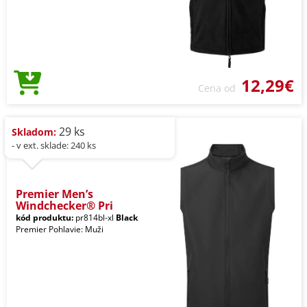
12,29€
Cena od
29 ks
Skladom:
- v ext. sklade: 240 ks
Premier Men’s
Windchecker® Pri
kód produktu:
pr814bl-xl
Black
Premier Pohlavie: Muži