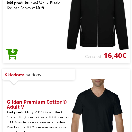
kód produktu:
ka424bl-xl
Black
Kariban Pohlavie: Muži
16,40€
Cena od
Skladom:
na dopyt
Gildan Premium Cotton®
Adult V
kód produktu:
gi41V00bl-xl
Black
Gildan 185,0 G/m2 (biela 180,0 G/m2).
100 % prstencovo spriadaná bavlna.
Prechod na 100% česanú prstencovo