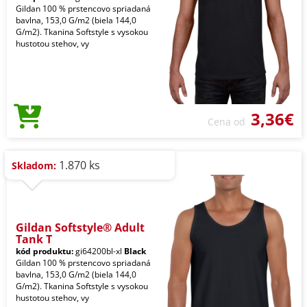
Gildan 100 % prstencovo spriadaná
bavlna, 153,0 G/m2 (biela 144,0
G/m2). Tkanina Softstyle s vysokou
hustotou stehov, vy
3,36€
Cena od
1.870 ks
Skladom:
Gildan Softstyle® Adult
Tank T
kód produktu:
gi64200bl-xl
Black
Gildan 100 % prstencovo spriadaná
bavlna, 153,0 G/m2 (biela 144,0
G/m2). Tkanina Softstyle s vysokou
hustotou stehov, vy