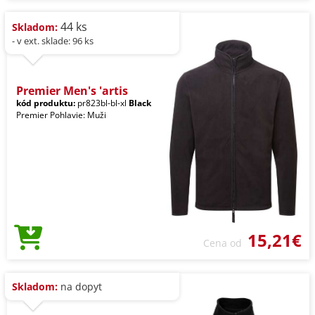
44 ks
Skladom:
- v ext. sklade: 96 ks
Premier Men's 'artis
kód produktu:
pr823bl-bl-xl
Black
Premier Pohlavie: Muži
15,21€
Cena od
Skladom:
na dopyt