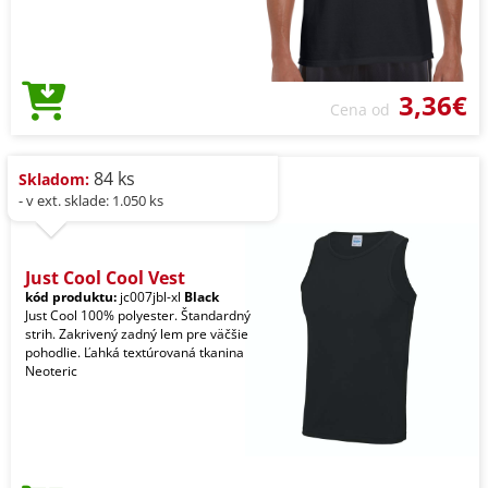
3,36€
Cena od
84 ks
Skladom:
- v ext. sklade: 1.050 ks
Just Cool Cool Vest
kód produktu:
jc007jbl-xl
Black
Just Cool 100% polyester. Štandardný
strih. Zakrivený zadný lem pre väčšie
pohodlie. Ľahká textúrovaná tkanina
Neoteric