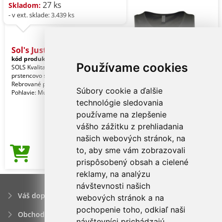
27 ks
Skladom:
- v ext. sklade: 3.439 ks
Sol's Justin - Men's
kód produktu:
so11465dbl-xl
Black
Používame cookies
SOLS Kvalita. 100 % poločesaná
prstencovo spriadaná bavlna. Štýl.
Rebrované previazanie. Rúrkový.
Súbory cookie a ďalšie
Pohlavie: Muži
technológie sledovania
používame na zlepšenie
vášho zážitku z prehliadania
našich webových stránok, na
to, aby sme vám zobrazovali
3,43€
Cena od
prispôsobený obsah a cielené
reklamy, na analýzu
návštevnosti našich
Váš dopyt
webových stránok a na
pochopenie toho, odkiaľ naši
Obchodné podmienky
návštevníci prichádzajú.