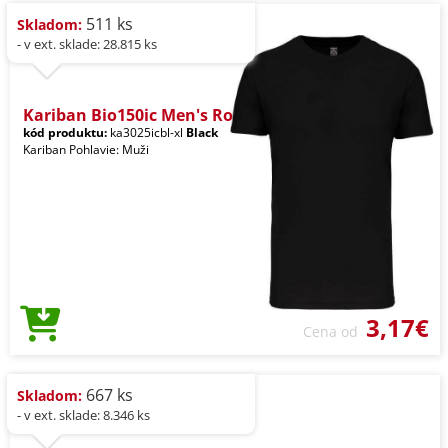
511 ks
Skladom:
- v ext. sklade: 28.815 ks
Kariban Bio150ic Men's Ro
kód produktu:
ka3025icbl-xl
Black
Kariban Pohlavie: Muži
3,17€
Cena od
667 ks
Skladom:
- v ext. sklade: 8.346 ks