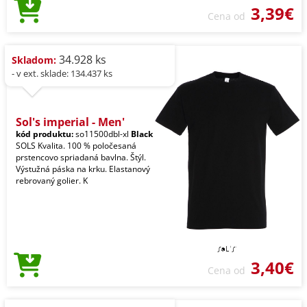
3,39€
Cena od
34.928 ks
Skladom:
- v ext. sklade: 134.437 ks
Sol's imperial - Men'
kód produktu:
so11500dbl-xl
Black
SOLS Kvalita. 100 % poločesaná
prstencovo spriadaná bavlna. Štýl.
Výstužná páska na krku. Elastanový
rebrovaný golier. K
3,40€
Cena od