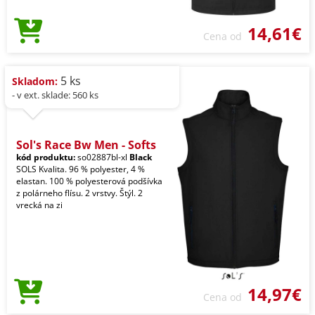
14,61€
Cena od
5 ks
Skladom:
- v ext. sklade: 560 ks
Sol's Race Bw Men - Softs
kód produktu:
so02887bl-xl
Black
SOLS Kvalita. 96 % polyester, 4 %
elastan. 100 % polyesterová podšívka
z polárneho flísu. 2 vrstvy. Štýl. 2
vrecká na zi
14,97€
Cena od