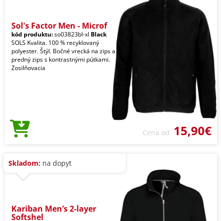
Sol's Factor Men - Microf
kód produktu:
so03823bl-xl
Black
SOLS Kvalita. 100 % recyklovaný
polyester. Štýl. Bočné vrecká na zips a
predný zips s kontrastnými pútkami.
Zosilňovacia
15,90€
Cena od
Skladom:
na dopyt
Kariban Men’s 2-layer
Softshel