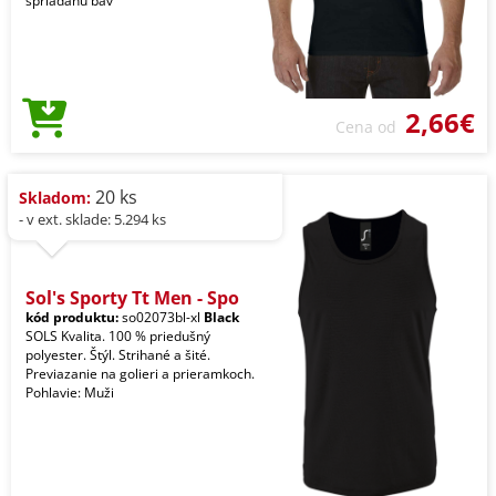
spriadanú bav
2,66€
Cena od
20 ks
Skladom:
- v ext. sklade: 5.294 ks
Sol's Sporty Tt Men - Spo
kód produktu:
so02073bl-xl
Black
SOLS Kvalita. 100 % priedušný
polyester. Štýl. Strihané a šité.
Previazanie na golieri a prieramkoch.
Pohlavie: Muži