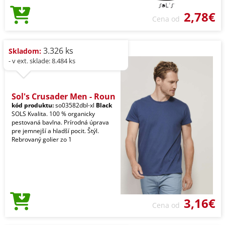
2,78€
Cena od
3.326 ks
Skladom:
- v ext. sklade: 8.484 ks
Sol's Crusader Men - Roun
kód produktu:
so03582dbl-xl
Black
SOLS Kvalita. 100 % organicky
pestovaná bavlna. Prírodná úprava
pre jemnejší a hladší pocit. Štýl.
Rebrovaný golier zo 1
3,16€
Cena od