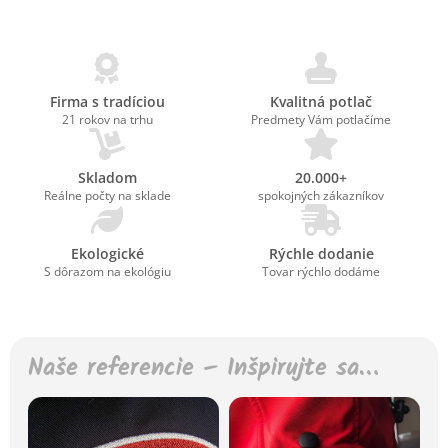
Firma s tradíciou
Kvalitná potlač
21 rokov na trhu
Predmety Vám potlačíme
Skladom
20.000+
Reálne počty na sklade
spokojných zákazníkov
Ekologické
Rýchle dodanie
S dôrazom na ekológiu
Tovar rýchlo dodáme
Naše referencie – Inšpirujte sa…