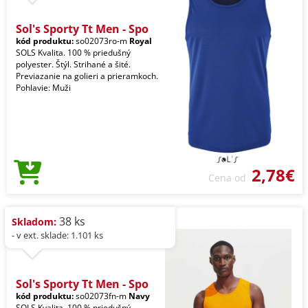
Sol's Sporty Tt Men - Spo
kód produktu:
so02073ro-m
Royal
SOLS Kvalita. 100 % priedušný
polyester. Štýl. Strihané a šité.
Previazanie na golieri a prieramkoch.
Pohlavie: Muži
2,78€
Cena od
38 ks
Skladom:
- v ext. sklade: 1.101 ks
Sol's Sporty Tt Men - Spo
kód produktu:
so02073fn-m
Navy
SOLS Kvalita. 100 % priedušný