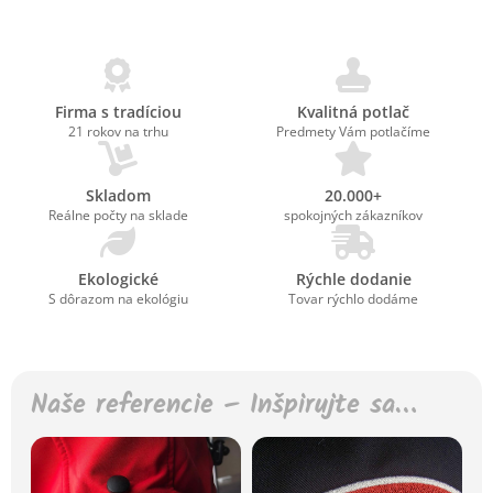
Firma s tradíciou
Kvalitná potlač
21 rokov na trhu
Predmety Vám potlačíme
Skladom
20.000+
Reálne počty na sklade
spokojných zákazníkov
Ekologické
Rýchle dodanie
S dôrazom na ekológiu
Tovar rýchlo dodáme
Naše referencie – Inšpirujte sa…