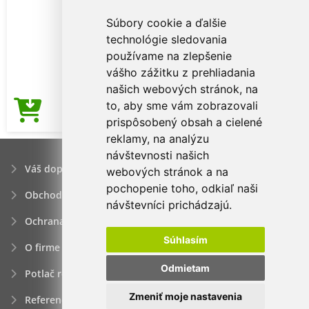
Súbory cookie a ďalšie
technológie sledovania
používame na zlepšenie
vášho zážitku z prehliadania
našich webových stránok, na
to, aby sme vám zobrazovali
3,17€
Cena od
prispôsobený obsah a cielené
reklamy, na analýzu
návštevnosti našich
Váš dopyt
webových stránok a na
pochopenie toho, odkiaľ naši
Obchodné podmienky
návštevníci prichádzajú.
Ochrana osobných údajov
Súhlasím
O firme
Odmietam
Potlač reklamných predmetov
Zmeniť moje nastavenia
Referencie