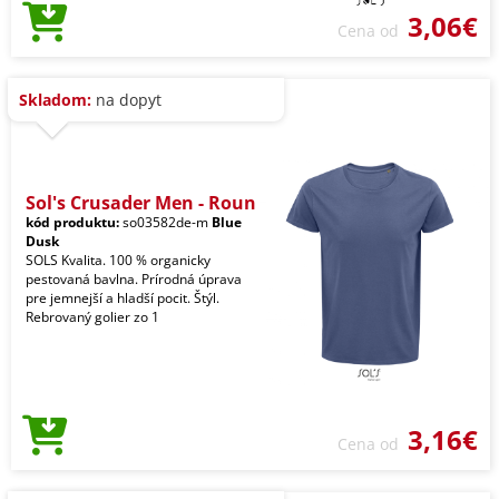
3,06€
Cena od
Skladom:
na dopyt
Sol's Crusader Men - Roun
kód produktu:
so03582de-m
Blue
Dusk
SOLS Kvalita. 100 % organicky
pestovaná bavlna. Prírodná úprava
pre jemnejší a hladší pocit. Štýl.
Rebrovaný golier zo 1
3,16€
Cena od