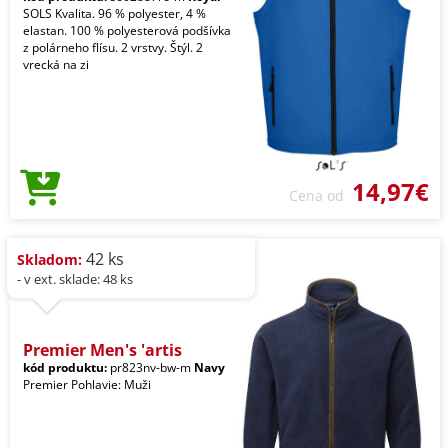
SOLS Kvalita. 96 % polyester, 4 %
elastan. 100 % polyesterová podšívka
z polárneho flísu. 2 vrstvy. Štýl. 2
vrecká na zi
14,97€
Cena od
42 ks
Skladom:
- v ext. sklade: 48 ks
Premier Men's 'artis
kód produktu:
pr823nv-bw-m
Navy
Premier Pohlavie: Muži