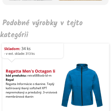
Podobné výrobky v tejto
kategórii
34 ks
Skladom:
- v ext. sklade: 313 ks
Regatta Men's Octagon Ii
kód produktu:
retra688oxb-bl-m
Royal
Regatta Informácie o tkanine. Teplý
kašírovaný tkaný softshell XPT
nepremokavý a priedušný. 3-vrstvová
membránová tkanin