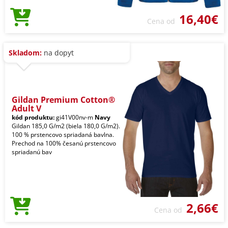
16,40€
Cena od
Skladom:
na dopyt
Gildan Premium Cotton®
Adult V
kód produktu:
gi41V00nv-m
Navy
Gildan 185,0 G/m2 (biela 180,0 G/m2).
100 % prstencovo spriadaná bavlna.
Prechod na 100% česanú prstencovo
spriadanú bav
2,66€
Cena od