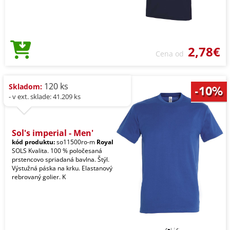
2,78€
Cena od
120 ks
Skladom:
- v ext. sklade: 41.209 ks
Sol's imperial - Men'
kód produktu:
so11500ro-m
Royal
SOLS Kvalita. 100 % poločesaná
prstencovo spriadaná bavlna. Štýl.
Výstužná páska na krku. Elastanový
rebrovaný golier. K