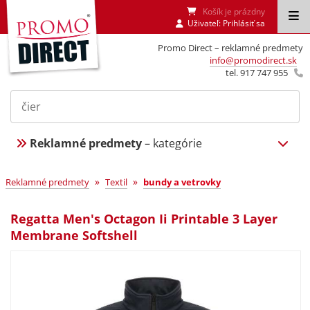
Košík je prázdny
Uživateľ:
Prihlásiť sa
Promo Direct – reklamné predmety
info@promodirect.sk
tel. 917 747 955
Reklamné predmety
– kategórie
»
»
Reklamné predmety
Textil
bundy a vetrovky
Regatta Men's Octagon Ii Printable 3 Layer
Membrane Softshell