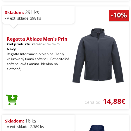
291 ks
Skladom:
- v ext. sklade: 398 ks
Regatta Ablaze Men's Prin
kód produktu:
retra628nv-nv-m
Navy
Regatta Informácie o tkanine. Teplý
kašírovaný tkaný softshell. Potlačiteľná
softshellová tkanina. Ideálna na
sieťotlač,
14,88€
Cena od
16 ks
Skladom:
- v ext. sklade: 2.389 ks