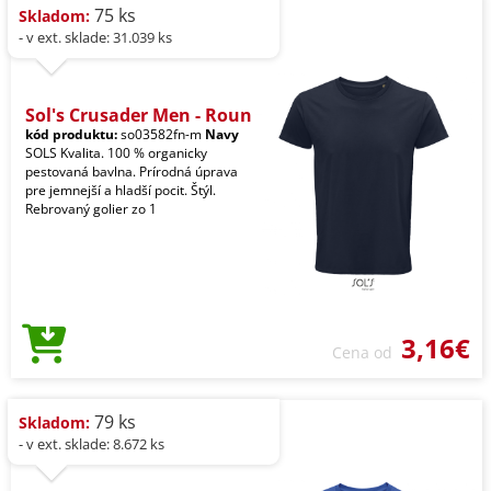
75 ks
Skladom:
- v ext. sklade: 31.039 ks
Sol's Crusader Men - Roun
kód produktu:
so03582fn-m
Navy
SOLS Kvalita. 100 % organicky
pestovaná bavlna. Prírodná úprava
pre jemnejší a hladší pocit. Štýl.
Rebrovaný golier zo 1
3,16€
Cena od
79 ks
Skladom:
- v ext. sklade: 8.672 ks