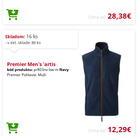
28,38€
Cena od
16 ks
Skladom:
- v ext. sklade: 86 ks
Premier Men's 'artis
kód produktu:
pr803nv-bw-m
Navy
Premier Pohlavie: Muži
12,29€
Cena od