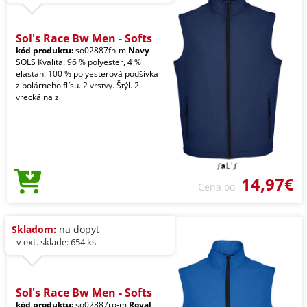
Sol's Race Bw Men - Softs
kód produktu:
so02887fn-m
Navy
SOLS Kvalita. 96 % polyester, 4 %
elastan. 100 % polyesterová podšívka
z polárneho flísu. 2 vrstvy. Štýl. 2
vrecká na zi
14,97€
Cena od
Skladom:
na dopyt
- v ext. sklade: 654 ks
Sol's Race Bw Men - Softs
kód produktu:
so02887ro-m
Royal