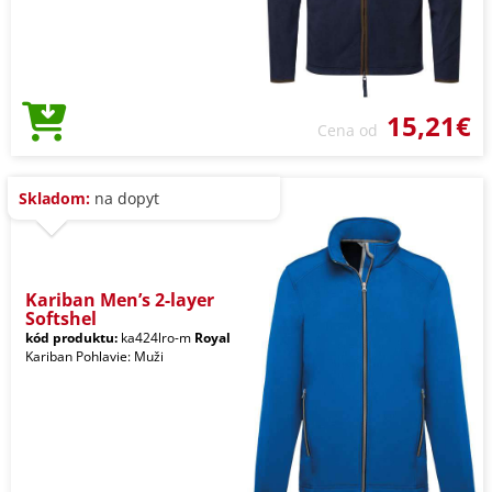
15,21€
Cena od
Skladom:
na dopyt
Kariban Men’s 2-layer
Softshel
kód produktu:
ka424lro-m
Royal
Kariban Pohlavie: Muži