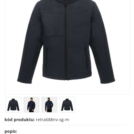
kód produktu:
retra688nv-sg-m
popis: