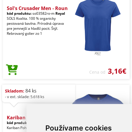
Sol's Crusader Men - Roun
kód produktu:
so03582ro-m
Royal
SOLS Kvalita. 100 % organicky
pestovaná bavlna. Prírodná úprava
pre jemnejší a hladší pocit. Štýl.
Rebrovaný golier zo 1
3,16€
Cena od
84 ks
Skladom:
- v ext. sklade: 5.618 ks
Kariban Bio150ic Men's Ro
kód produktu:
ka3025iclro-m
Royal
Používame cookies
Kariban Pohlavie: Muži