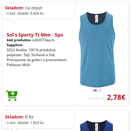
Skladom:
na dopyt
- v ext. sklade: 4.426 ks
Sol's Sporty Tt Men - Spo
kód produktu:
so02073aq-m
Sapphire
SOLS Kvalita. 100 % priedušný
polyester. Štýl. Strihané a šité.
Previazanie na golieri a prieramkoch.
Pohlavie: Muži
2,78€
Cena od
6 ks
Skladom:
- v ext. sklade: 1.823 ks