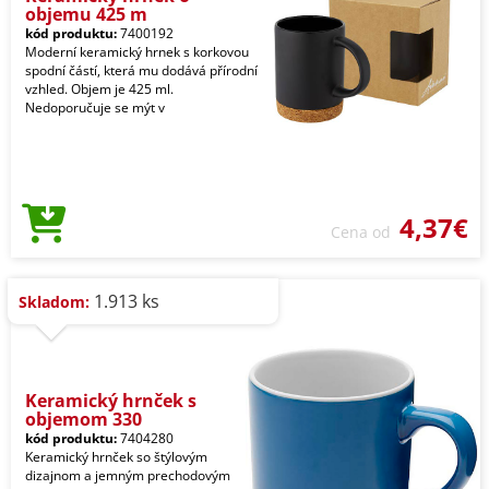
objemu 425 m
kód produktu:
7400192
Moderní keramický hrnek s korkovou
spodní částí, která mu dodává přírodní
vzhled. Objem je 425 ml.
Nedoporučuje se mýt v
4,37€
Cena od
1.913 ks
Skladom:
Keramický hrnček s
objemom 330
kód produktu:
7404280
Keramický hrnček so štýlovým
dizajnom a jemným prechodovým