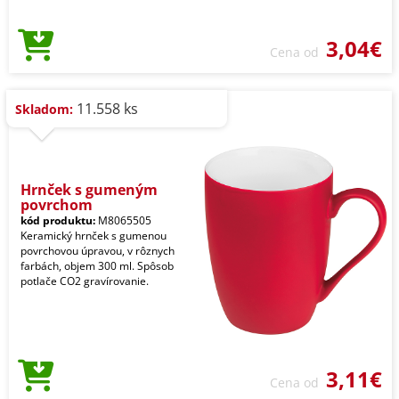
3,04€
Cena od
11.558 ks
Skladom:
Hrnček s gumeným
povrchom
kód produktu:
M8065505
Keramický hrnček s gumenou
povrchovou úpravou, v rôznych
farbách, objem 300 ml. Spôsob
potlače CO2 gravírovanie.
3,11€
Cena od