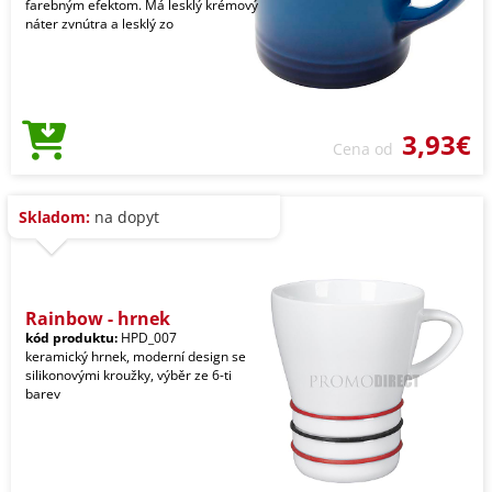
farebným efektom. Má lesklý krémový
náter zvnútra a lesklý zo
3,93€
Cena od
Skladom:
na dopyt
Rainbow - hrnek
kód produktu:
HPD_007
keramický hrnek, moderní design se
silikonovými kroužky, výběr ze 6-ti
barev