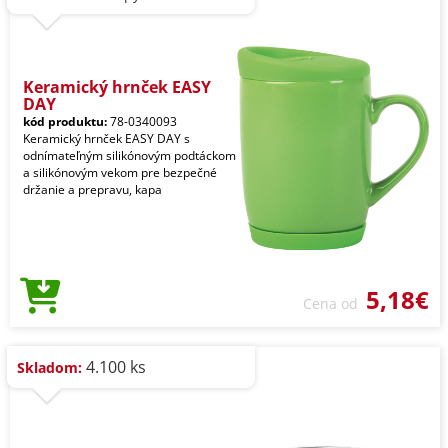
Keramický hrnček EASY
DAY
kód produktu:
78-0340093
Keramický hrnček EASY DAY s
odnímateľným silikónovým podtáckom
a silikónovým vekom pre bezpečné
držanie a prepravu, kapa
5,18€
Cena od
4.100 ks
Skladom: