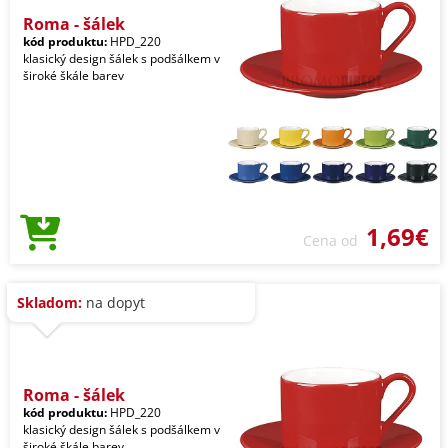
Roma - šálek
kód produktu:
HPD_220
klasický design šálek s podšálkem v
široké škále barev
1,69€
Cena od
Skladom:
na dopyt
Roma - šálek
kód produktu:
HPD_220
klasický design šálek s podšálkem v
široké škále barev