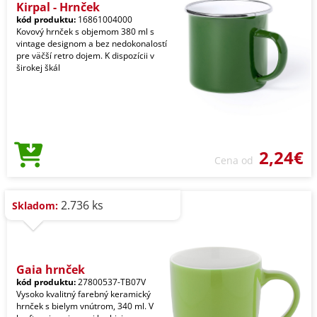
Kirpal - Hrnček
kód produktu:
16861004000
Kovový hrnček s objemom 380 ml s
vintage designom a bez nedokonalostí
pre väčší retro dojem. K dispozícii v
širokej škál
2,24€
Cena od
2.736 ks
Skladom:
Gaia hrnček
kód produktu:
27800537-TB07V
Vysoko kvalitný farebný keramický
hrnček s bielym vnútrom, 340 ml. V