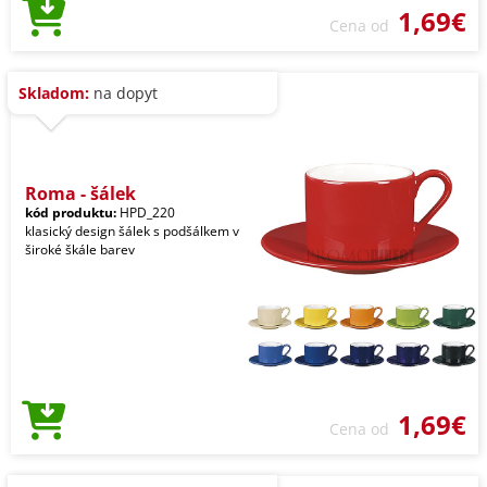
1,69€
Cena od
Skladom:
na dopyt
Roma - šálek
kód produktu:
HPD_220
klasický design šálek s podšálkem v
široké škále barev
1,69€
Cena od