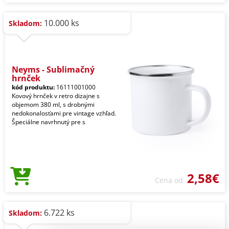
10.000 ks
Skladom:
Neyms - Sublimačný
hrnček
kód produktu:
16111001000
Kovový hrnček v retro dizajne s
objemom 380 ml, s drobnými
nedokonalosťami pre vintage vzhľad.
Špeciálne navrhnutý pre s
2,58€
Cena od
6.722 ks
Skladom: