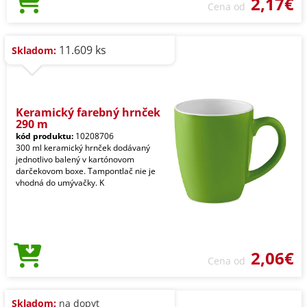
2,17€
Cena od
11.609 ks
Skladom:
Keramický farebný hrnček
290 m
kód produktu:
10208706
300 ml keramický hrnček dodávaný
jednotlivo balený v kartónovom
darčekovom boxe. Tampontlač nie je
vhodná do umývačky. K
2,06€
Cena od
Skladom:
na dopyt