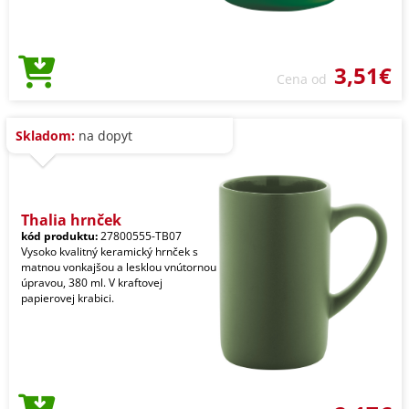
3,51€
Cena od
Skladom:
na dopyt
Thalia hrnček
kód produktu:
27800555-TB07
Vysoko kvalitný keramický hrnček s
matnou vonkajšou a lesklou vnútornou
úpravou, 380 ml. V kraftovej
papierovej krabici.