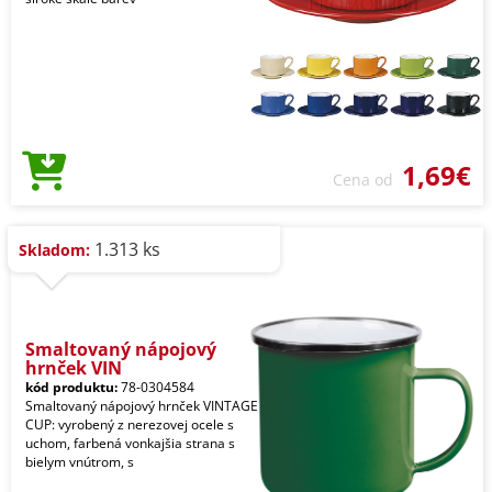
1,69€
Cena od
1.313 ks
Skladom:
Smaltovaný nápojový
hrnček VIN
kód produktu:
78-0304584
Smaltovaný nápojový hrnček VINTAGE
CUP: vyrobený z nerezovej ocele s
uchom, farbená vonkajšia strana s
bielym vnútrom, s