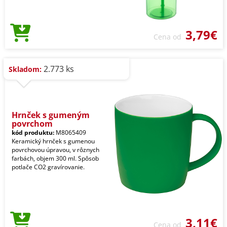
3,79€
Cena od
2.773 ks
Skladom:
Hrnček s gumeným
povrchom
kód produktu:
M8065409
Keramický hrnček s gumenou
povrchovou úpravou, v rôznych
farbách, objem 300 ml. Spôsob
potlače CO2 gravírovanie.
3,11€
Cena od