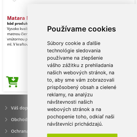
Matara Nera hrnček
kód produktu:
27800598-TB06
Používame cookies
Vysoko kvalitný keramický hrnček s
matnou čiernou vonkajšou a lesklou
vnútornou povrchovou úpravou, 300
Súbory cookie a ďalšie
ml. V kraftovej
technológie sledovania
používame na zlepšenie
vášho zážitku z prehliadania
našich webových stránok, na
to, aby sme vám zobrazovali
2,41€
Cena od
prispôsobený obsah a cielené
reklamy, na analýzu
návštevnosti našich
Váš dopyt
webových stránok a na
pochopenie toho, odkiaľ naši
Obchodné podmienky
návštevníci prichádzajú.
Ochrana osobných údajov