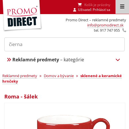
Košík je prázdny
Uživateľ:
Prihlásiť sa
Promo Direct – reklamné predmety
info@promodirect.sk
tel. 917 747 955
Reklamné predmety
– kategórie
»
»
Reklamné predmety
Domov a bývanie
sklenené a keramické
hrnčeky
Roma - šálek