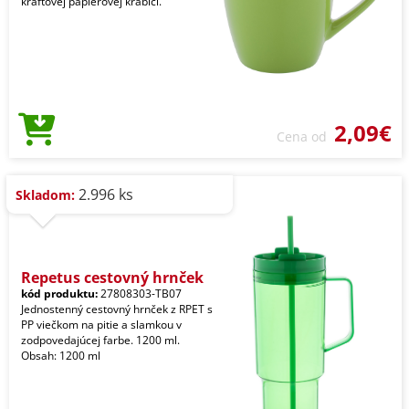
kraftovej papierovej krabici.
2,09€
Cena od
2.996 ks
Skladom:
Repetus cestovný hrnček
kód produktu:
27808303-TB07
Jednostenný cestovný hrnček z RPET s
PP viečkom na pitie a slamkou v
zodpovedajúcej farbe. 1200 ml.
Obsah: 1200 ml