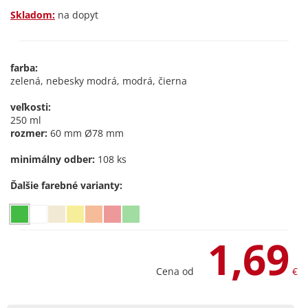
Skladom:
na dopyt
farba:
zelená, nebesky modrá, modrá, čierna
veľkosti:
250 ml
rozmer:
60 mm Ø78 mm
minimálny odber:
108 ks
Ďalšie farebné varianty:
1,69
Cena od
€