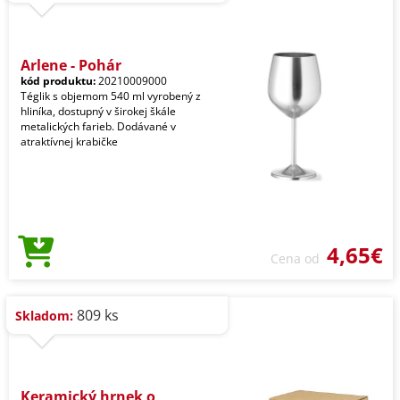
Arlene - Pohár
kód produktu:
20210009000
Téglik s objemom 540 ml vyrobený z
hliníka, dostupný v širokej škále
metalických farieb. Dodávané v
atraktívnej krabičke
4,65€
Cena od
809 ks
Skladom:
Keramický hrnek o