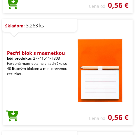
0,56 €
Cena od
3.263 ks
Skladom:
Pecfri blok s magnetkou
kód produktu:
27741511-TB03
Farebná magnetka na chladničku so
40 listovým blokom a mini drevenou
ceruzkou.
0,56 €
Cena od