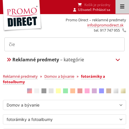
Košík je prázdny
Uživateľ:
Prihlásiť sa
Promo Direct – reklamné predmety
info@promodirect.sk
tel. 917 747 955
Reklamné predmety
– kategórie
fotorámiky a fotoalbumy
»
»
Reklamné predmety
Domov a bývanie
fotorámiky a
fotoalbumy