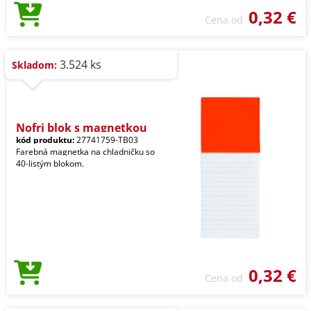
0,32 €
Cena od
3.524 ks
Skladom:
Nofri blok s magnetkou
kód produktu:
27741759-TB03
Farebná magnetka na chladničku so
40-listým blokom.
0,32 €
Cena od