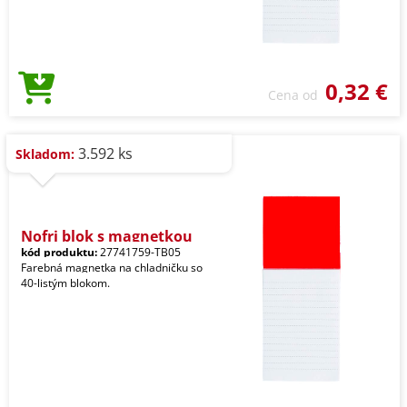
0,32 €
Cena od
3.592 ks
Skladom:
Nofri blok s magnetkou
kód produktu:
27741759-TB05
Farebná magnetka na chladničku so
40-listým blokom.