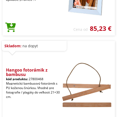
85,23 €
Cena od
Skladom:
na dopyt
Hangoo fotorámik z
bambusu
kód produktu:
27800468
Magnetický bambusový fotorámik s
PU koženou šnúrkou. Vhodné pre
fotografie / plagáty do veľkosti 21×30
cm.