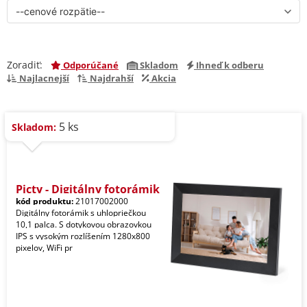
Zoradiť:
Odporúčané
Skladom
Ihneď k odberu
Najlacnejší
Najdrahší
Akcia
5 ks
Skladom:
Picty - Digitálny fotorámik
kód produktu:
21017002000
Digitálny fotorámik s uhlopriečkou
10,1 palca. S dotykovou obrazovkou
IPS s vysokým rozlíšením 1280x800
pixelov, WiFi pr