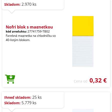
2.970 ks
Skladom:
Nofri blok s magnetkou
kód produktu:
27741759-TB02
Farebná magnetka na chladničku so
40-listým blokom.
0,32 €
Cena od
25 ks
Ihneď skladom:
5.779 ks
Skladom: