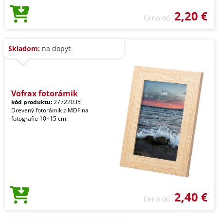
2,20 €
Cena od
Skladom:
na dopyt
Vofrax fotorámik
kód produktu:
27722035
Drevený fotorámik z MDF na
fotografie 10×15 cm.
2,40 €
Cena od