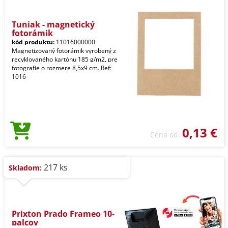
Tuniak - magnetický
fotorámik
kód produktu:
11016000000
Magnetizovaný fotorámik vyrobený z
recyklovaného kartónu 185 g/m2, pre
fotografie o rozmere 8,5x9 cm. Ref:
1016
0,13 €
Cena od
217 ks
Skladom:
Prixton Prado Frameo 10-
palcov