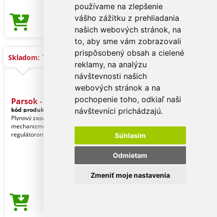
používame na zlepšenie
vášho zážitku z prehliadania
0,49 €
Cena od
našich webových stránok, na
to, aby sme vám zobrazovali
prispôsobený obsah a cielené
11.000 ks
Skladom:
reklamy, na analýzu
návštevnosti našich
webových stránok a na
pochopenie toho, odkiaľ naši
Parsok - Zapaľovač
kód produktu:
12552019000
návštevníci prichádzajú.
Plynový zapaľovač s kresadlovým
mechanizmom. S detskou poistkou a
regulátorom plameňa.
Súhlasím
Odmietam
Zmeniť moje nastavenia
0,16 €
Cena od