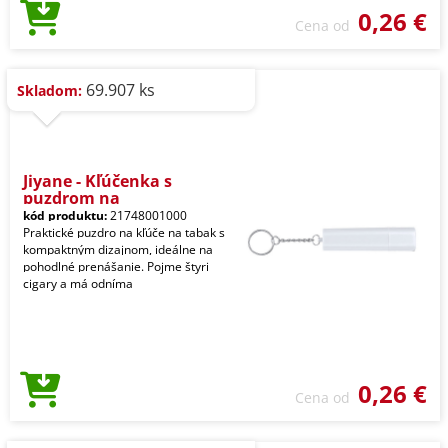
0,26 €
Cena od
69.907 ks
Skladom:
Jiyane - Kľúčenka s
puzdrom na
kód produktu:
21748001000
Praktické puzdro na kľúče na tabak s
kompaktným dizajnom, ideálne na
pohodlné prenášanie. Pojme štyri
cigary a má odníma
0,26 €
Cena od