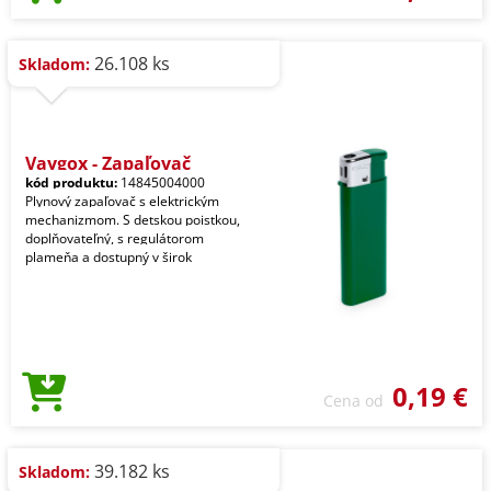
26.108 ks
Skladom:
Vaygox - Zapaľovač
kód produktu:
14845004000
Plynový zapaľovač s elektrickým
mechanizmom. S detskou poistkou,
doplňovateľný, s regulátorom
plameňa a dostupný v širok
0,19 €
Cena od
39.182 ks
Skladom: