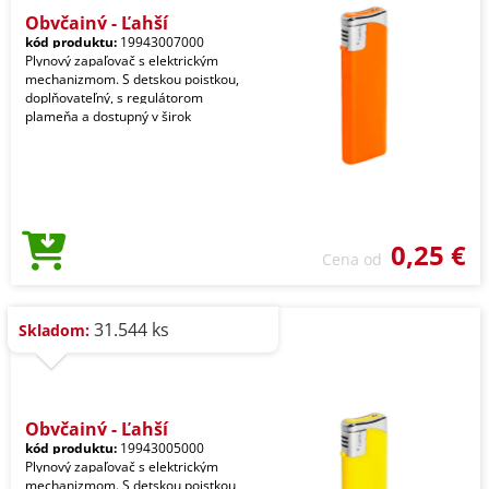
Obyčajný - Ľahší
kód produktu:
19943007000
Plynový zapaľovač s elektrickým
mechanizmom. S detskou poistkou,
doplňovateľný, s regulátorom
plameňa a dostupný v širok
0,25 €
Cena od
31.544 ks
Skladom:
Obyčajný - Ľahší
kód produktu:
19943005000
Plynový zapaľovač s elektrickým
mechanizmom. S detskou poistkou,