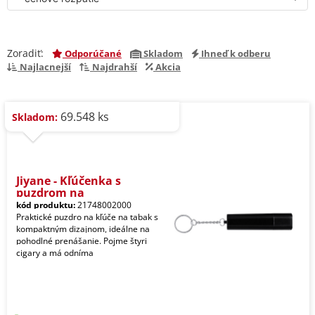
Zoradiť:
Odporúčané
Skladom
Ihneď k odberu
Najlacnejší
Najdrahší
Akcia
69.548 ks
Skladom:
Jiyane - Kľúčenka s
puzdrom na
kód produktu:
21748002000
Praktické puzdro na kľúče na tabak s
kompaktným dizajnom, ideálne na
pohodlné prenášanie. Pojme štyri
cigary a má odníma