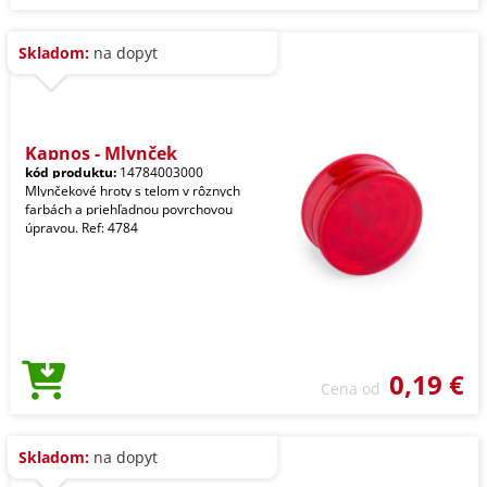
Skladom:
na dopyt
Kapnos - Mlynček
kód produktu:
14784003000
Mlynčekové hroty s telom v rôznych
farbách a priehľadnou povrchovou
úpravou. Ref: 4784
0,19 €
Cena od
Skladom:
na dopyt