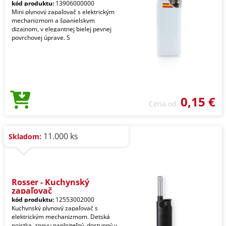
kód produktu:
13906000000
Mini plynový zapaľovač s elektrickým
mechanizmom a španielskym
dizajnom, v elegantnej bielej pevnej
povrchovej úprave. S
0,15 €
Cena od
11.000 ks
Skladom:
Rosser - Kuchynský
zapaľovač
kód produktu:
12553002000
Kuchynský plynový zapaľovač s
elektrickým mechanizmom. Detská
poistka, znovu naplniteľný, dostupný v