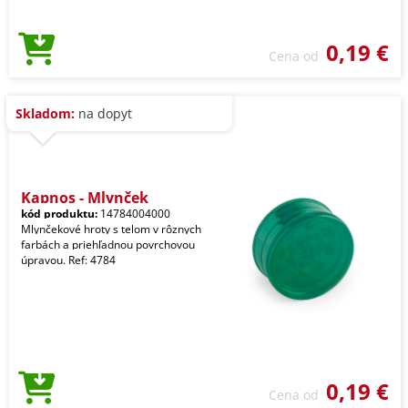
0,19 €
Cena od
Skladom:
na dopyt
Kapnos - Mlynček
kód produktu:
14784004000
Mlynčekové hroty s telom v rôznych
farbách a priehľadnou povrchovou
úpravou. Ref: 4784
0,19 €
Cena od