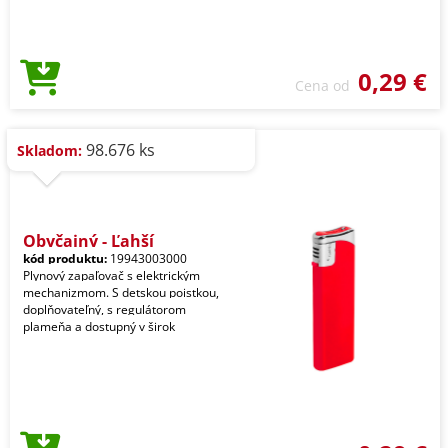
0,29 €
Cena od
98.676 ks
Skladom:
Obyčajný - Ľahší
kód produktu:
19943003000
Plynový zapaľovač s elektrickým
mechanizmom. S detskou poistkou,
doplňovateľný, s regulátorom
plameňa a dostupný v širok