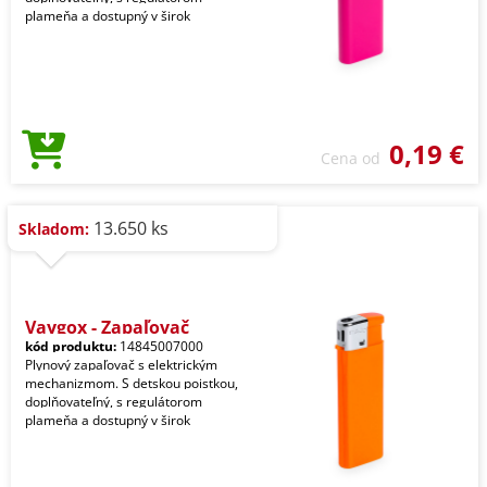
plameňa a dostupný v širok
0,19 €
Cena od
13.650 ks
Skladom:
Vaygox - Zapaľovač
kód produktu:
14845007000
Plynový zapaľovač s elektrickým
mechanizmom. S detskou poistkou,
doplňovateľný, s regulátorom
plameňa a dostupný v širok