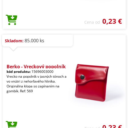
0,23 €
Cena od
85.000 ks
Skladom:
Berko - Vreckový popolník
kód produktu:
15696003000
Vrecko na popolník v jasných tónoch a
vo vnútri z nehorľavého hliníka.
Originálna klopa so zapínaním na
gombík. Ref: 569
0,23 €