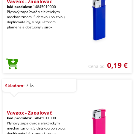
Vaygox - Zapaľovač
kód produktu:
14845019000
Plynový zapaľovač s elektrickým
mechanizmom. S detskou poistkou,
doplňovateľný, s regulátorom
plameňa a dostupný v širok
0,19 €
Cena od
7 ks
Skladom:
Vaygox - Zapaľovač
kód produktu:
14845011000
Plynový zapaľovač s elektrickým
mechanizmom. S detskou poistkou,
doplňovateľný, s regulátorom