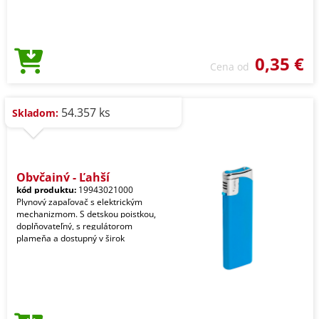
0,35 €
Cena od
54.357 ks
Skladom:
Obyčajný - Ľahší
kód produktu:
19943021000
Plynový zapaľovač s elektrickým
mechanizmom. S detskou poistkou,
doplňovateľný, s regulátorom
plameňa a dostupný v širok