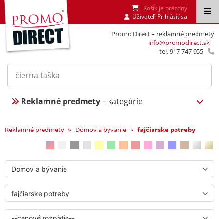
Košík je prázdny
Uživateľ:
Prihlásiť sa
Promo Direct – reklamné predmety
info@promodirect.sk
tel. 917 747 955
Reklamné predmety
– kategórie
fajčiarske potreby
»
»
Reklamné predmety
Domov a bývanie
fajčiarske potreby