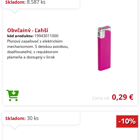
8.587 ks
Skladom:
Obyčajný - Ľahší
kód produktu:
19943011000
Plynový zapaľovač s elektrickým
mechanizmom. S detskou poistkou,
doplňovateľný, s regulátorom
plameňa a dostupný v širok
0,29 €
Cena od
30 ks
Skladom: