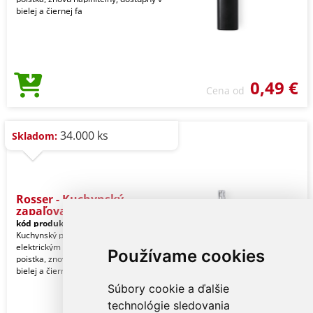
bielej a čiernej fa
0,49 €
Cena od
34.000 ks
Skladom:
Rosser - Kuchynský
zapaľovač
kód produktu:
12553001000
Kuchynský plynový zapaľovač s
elektrickým mechanizmom. Detská
Používame cookies
poistka, znovu naplniteľný, dostupný v
bielej a čiernej fa
Súbory cookie a ďalšie
technológie sledovania