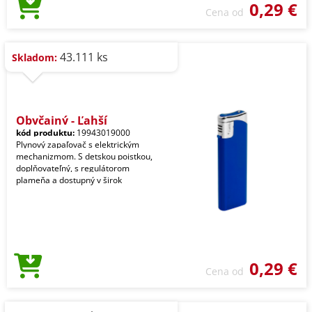
0,29 €
Cena od
43.111 ks
Skladom:
Obyčajný - Ľahší
kód produktu:
19943019000
Plynový zapaľovač s elektrickým
mechanizmom. S detskou poistkou,
doplňovateľný, s regulátorom
plameňa a dostupný v širok
0,29 €
Cena od