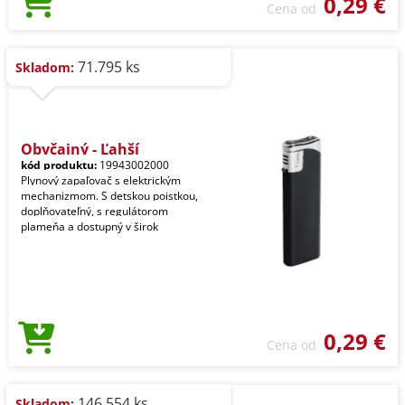
0,29 €
Cena od
71.795 ks
Skladom:
Obyčajný - Ľahší
kód produktu:
19943002000
Plynový zapaľovač s elektrickým
mechanizmom. S detskou poistkou,
doplňovateľný, s regulátorom
plameňa a dostupný v širok
0,29 €
Cena od
146.554 ks
Skladom: