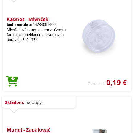
Kapnos - Mlynček
kód produktu:
14784001000
Mlynčekové hroty s telom v rôznych
farbách a priehľadnou povrchovou
úpravou. Ref: 4784
0,19 €
Cena od
Skladom:
na dopyt
Mundi - Zapaľovač