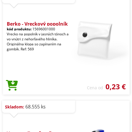
Berko - Vreckový popolník
kód produktu:
15696001000
Vrecko na popolník v jasných tónoch a
vo vnútri z nehorľavého hliníka.
Originálna klopa so zapínaním na
gombík. Ref: 569
0,23 €
Cena od
68.555 ks
Skladom: