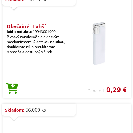
Obyčajný - Ľahší
kód produktu:
19943001000
Plynový zapaľovač s elektrickým
mechanizmom. S detskou poistkou,
doplňovateľný, s regulátorom
plameňa a dostupný v širok
0,29 €
Cena od
56.000 ks
Skladom: