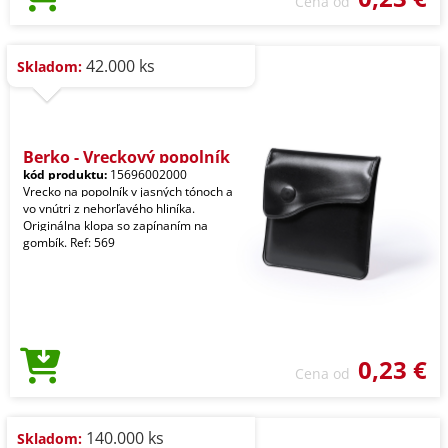
Cena od
42.000 ks
Skladom:
Berko - Vreckový popolník
kód produktu:
15696002000
Vrecko na popolník v jasných tónoch a
vo vnútri z nehorľavého hliníka.
Originálna klopa so zapínaním na
gombík. Ref: 569
0,23 €
Cena od
140.000 ks
Skladom: