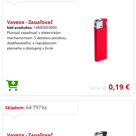
Vaygox - Zapaľovač
kód produktu:
14845003000
Plynový zapaľovač s elektrickým
mechanizmom. S detskou poistkou,
doplňovateľný, s regulátorom
plameňa a dostupný v širok
0,19 €
Cena od
64.797 ks
Skladom:
Vaygox - Zapaľovač