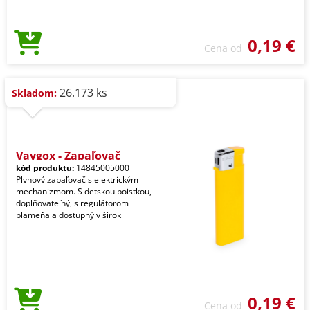
0,19 €
Cena od
26.173 ks
Skladom:
Vaygox - Zapaľovač
kód produktu:
14845005000
Plynový zapaľovač s elektrickým
mechanizmom. S detskou poistkou,
doplňovateľný, s regulátorom
plameňa a dostupný v širok
0,19 €
Cena od