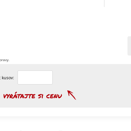
pravy.
et kusov: