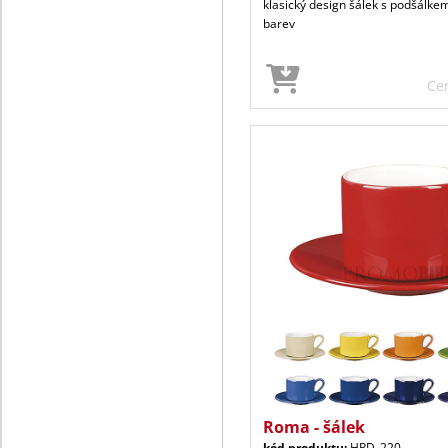
klasický design šálek s podšálkem
barev
Ce
Roma - šálek
kód produktu:
HPD_220