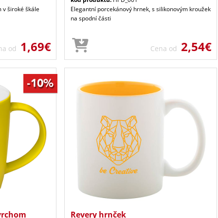
 v široké škále
Elegantní porcekánový hrnek, s silikonovým kroužek
na spodní části
1,69€
2,54€
na od
Cena od
vrchom
Revery hrnček