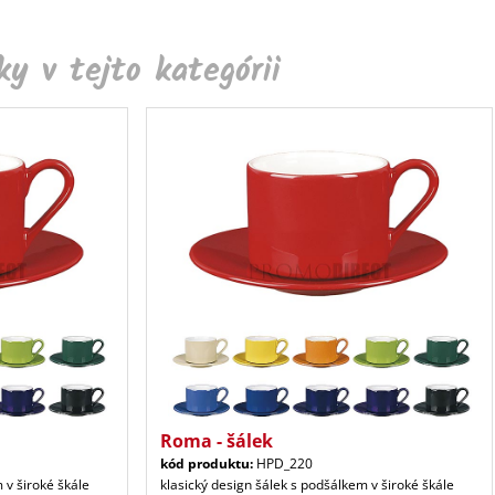
y v tejto kategórii
Roma - šálek
kód produktu:
HPD_220
 v široké škále
klasický design šálek s podšálkem v široké škále