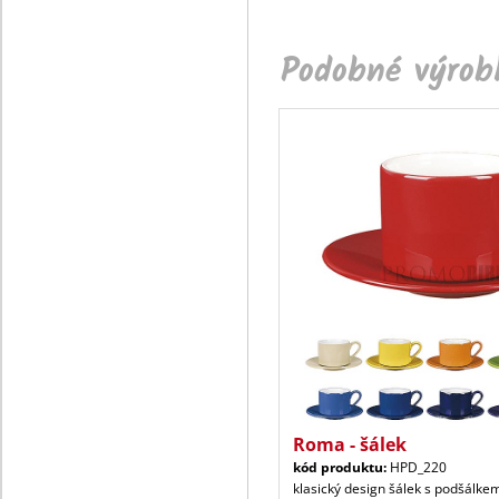
Podobné výrobk
Roma - šálek
kód produktu:
HPD_220
klasický design šálek s podšálkem