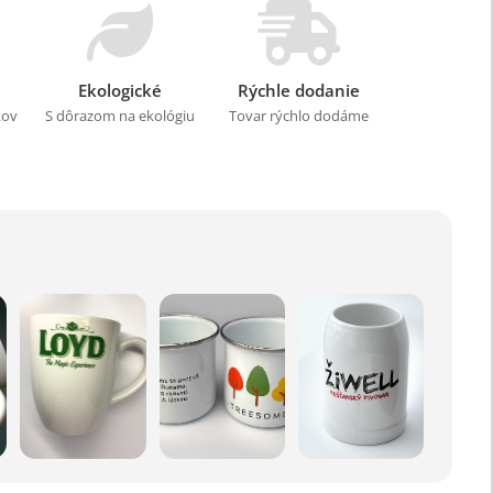
Ekologické
Rýchle dodanie
kov
S dôrazom na ekológiu
Tovar rýchlo dodáme