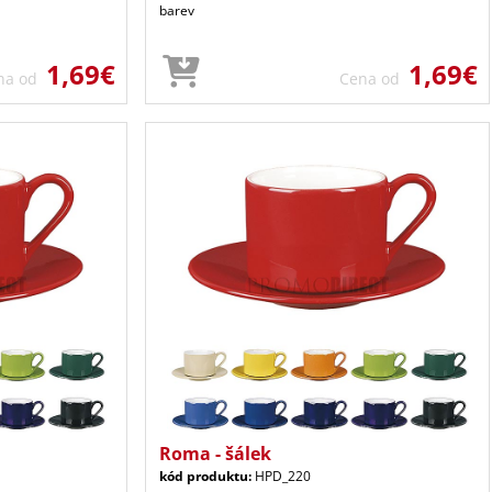
barev
1,69€
1,69€
na od
Cena od
Roma - šálek
kód produktu:
HPD_220