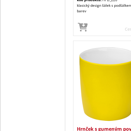
klasický design šálek s podšálkem
barev
Ce
Hrnček s gumeným po