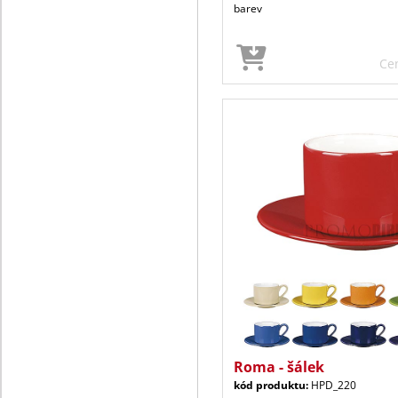
barev
Ce
Roma - šálek
kód produktu:
HPD_220