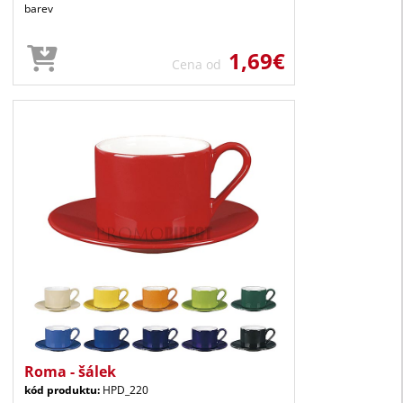
barev
1,69€
Cena od
Roma - šálek
kód produktu:
HPD_220