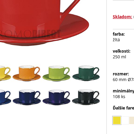
Skladom:
farba:
žltá
veľkosti:
250 ml
rozmer:
60 mm Ø
minimálny
108 ks
Ďalšie far