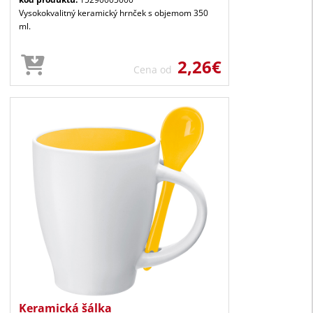
Vysokokvalitný keramický hrnček s objemom 350
ml.
2,26€
Cena od
Keramická šálka