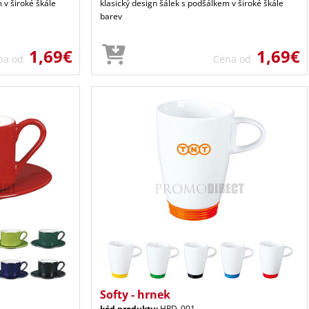
 v široké škále
klasický design šálek s podšálkem v široké škále
barev
1,69€
1,69€
na od
Cena od
Softy - hrnek
kód produktu:
HPD_001