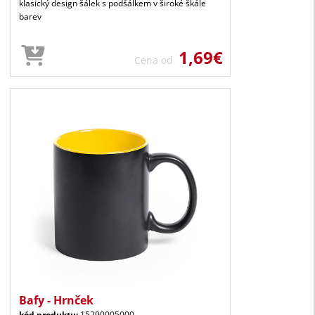
klasický design šálek s podšálkem v široké škále
barev
1,69€
Cena od
Bafy - Hrnček
kód produktu:
15290005000