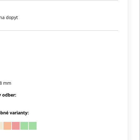
na dopyt
78 mm
 odber:
ebné varianty: