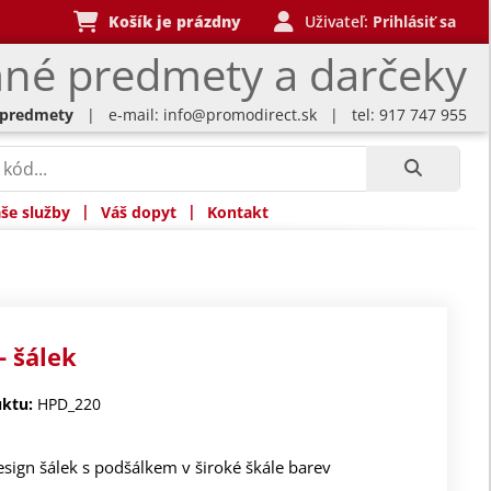
Košík je prázdny
Uživateľ:
Prihlásiť sa
né predmety a darčeky
 predmety
| e-mail:
info@promodirect.sk
| tel: 917 747 955
|
|
še služby
Váš dopyt
Kontakt
 šálek
ktu:
HPD_220
esign šálek s podšálkem v široké škále barev