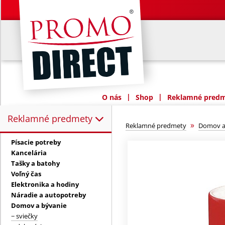
|
|
O nás
Shop
Reklamné predme
Reklamné predmety
Reklamné predmety:
»
Reklamné predmety
Domov a
Písacie potreby
Kancelária
Tašky a batohy
Voľný čas
Elektronika a hodiny
Náradie a autopotreby
Domov a bývanie
− sviečky