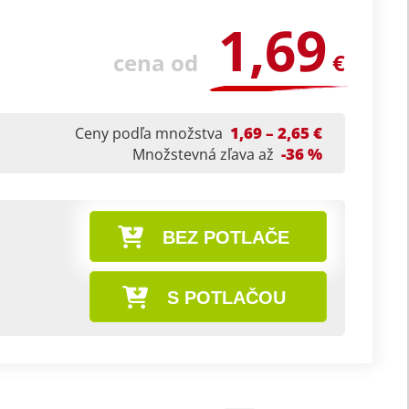
1,69
cena od
€
1,69 – 2,65 €
Ceny podľa množstva
-36 %
Množstevná zľava až
BEZ POTLAČE
S POTLAČOU