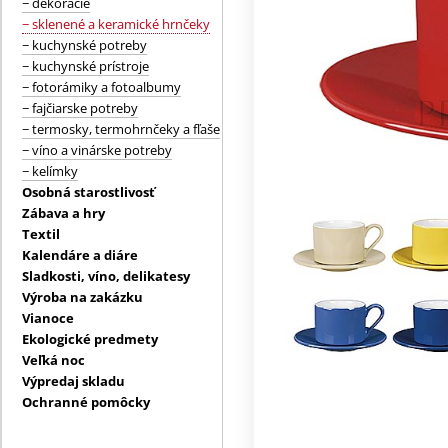
− dekorácie
− sklenené a keramické hrnčeky
− kuchynské potreby
− kuchynské prístroje
− fotorámiky a fotoalbumy
− fajčiarske potreby
− termosky, termohrnčeky a fľaše
− víno a vinárske potreby
− kelímky
Osobná starostlivosť
Zábava a hry
Textil
Kalendáre a diáre
Sladkosti, víno, delikatesy
Výroba na zakázku
Vianoce
Ekologické predmety
Veľká noc
Výpredaj skladu
Ochranné pomôcky