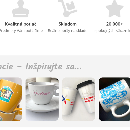
Kvalitná potlač
Skladom
20.000+
Predmety Vám potlačíme
Reálne počty na sklade
spokojných zákazní
ncie – Inšpirujte sa…