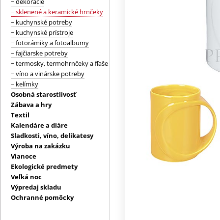
− dekorácie
− sklenené a keramické hrnčeky
− kuchynské potreby
− kuchynské prístroje
− fotorámiky a fotoalbumy
− fajčiarske potreby
− termosky, termohrnčeky a fľaše
− víno a vinárske potreby
− kelímky
Osobná starostlivosť
Zábava a hry
Textil
Kalendáre a diáre
Sladkosti, víno, delikatesy
Výroba na zakázku
Vianoce
Ekologické predmety
Veľká noc
Výpredaj skladu
Ochranné pomôcky