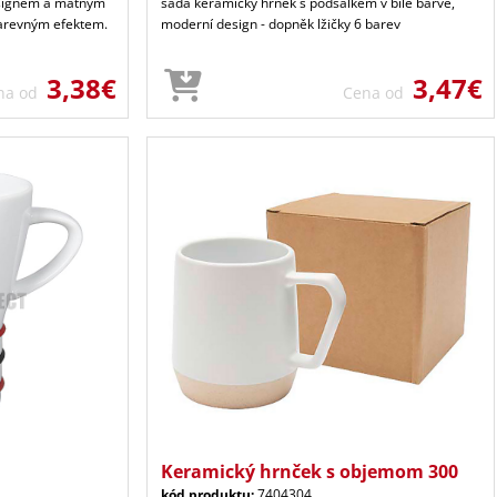
signem a matným
sada keramický hrnek s podšálkem v bílé barvě,
barevným efektem.
moderní design - dopněk lžičky 6 barev
3,38€
3,47€
na od
Cena od
Keramický hrnček s objemom 300
kód produktu:
7404304