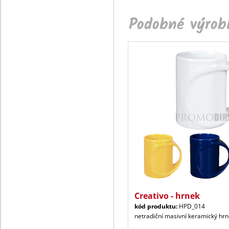
Podobné výrobk
Creativo - hrnek
kód produktu:
HPD_014
netradiční masivní keramický hr