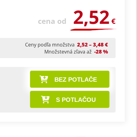
2,52
cena od
€
2,52 – 3,48 €
Ceny podľa množstva
-28 %
Množstevná zľava až
BEZ POTLAČE
S POTLAČOU