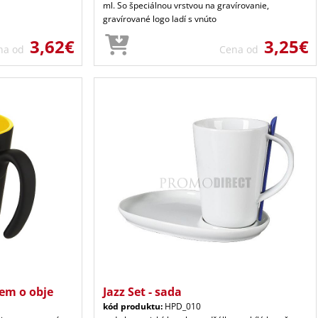
ml. So špeciálnou vrstvou na gravírovanie,
gravírované logo ladí s vnúto
3,62€
3,25€
na od
Cena od
em o obje
Jazz Set - sada
kód produktu:
HPD_010