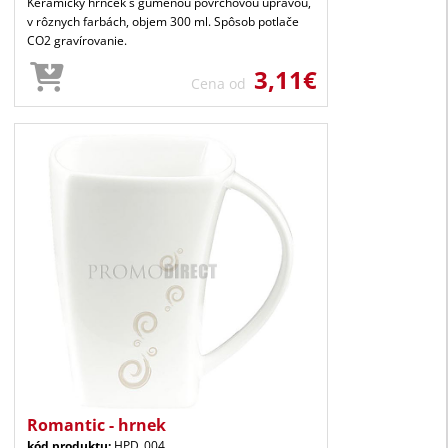
Keramický hrnček s gumenou povrchovou úpravou,
v rôznych farbách, objem 300 ml. Spôsob potlače
CO2 gravírovanie.
3,11€
Cena od
Romantic - hrnek
kód produktu:
HPD_004