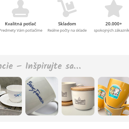
Kvalitná potlač
Skladom
20.000+
Predmety Vám potlačíme
Reálne počty na sklade
spokojných zákazní
ncie – Inšpirujte sa…