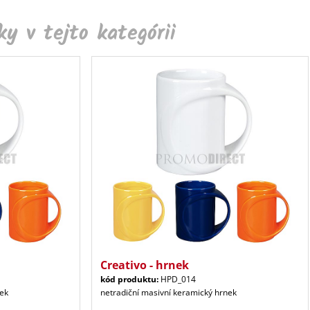
y v tejto kategórii
Creativo - hrnek
kód produktu:
HPD_014
nek
netradiční masivní keramický hrnek