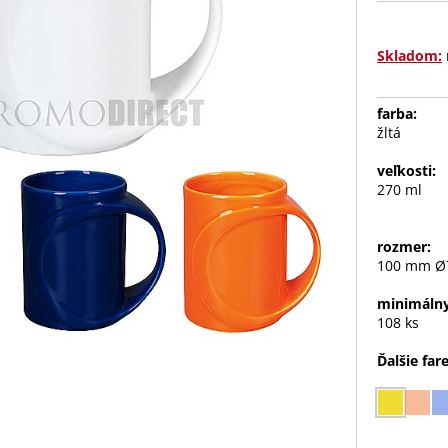
Skladom:
farba:
žltá
veľkosti:
270 ml
rozmer:
100 mm Ø
minimálny
108 ks
Ďalšie far