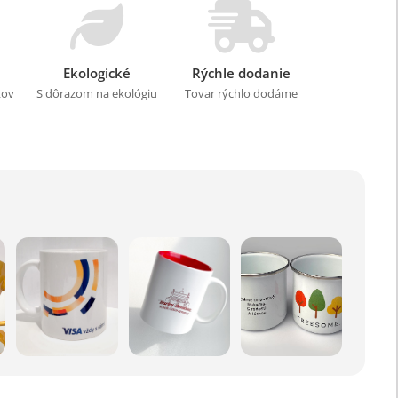
Ekologické
Rýchle dodanie
kov
S dôrazom na ekológiu
Tovar rýchlo dodáme