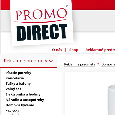
|
|
O nás
Shop
Reklamné predme
Reklamné predmety
Reklamné predmety:
»
Reklamné predmety
Domov a
Písacie potreby
Kancelária
Tašky a batohy
Voľný čas
Elektronika a hodiny
Náradie a autopotreby
Domov a bývanie
− sviečky