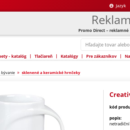
Jazyk
Reklam
Promo Direct – reklamné
|
|
|
|
ty - katalóg
Tlačiareň
Katalógy
Pre zákazníkov
Na
»
 bývanie
sklenené a keramické hrnčeky
Creati
kód produ
popis:
netradičn