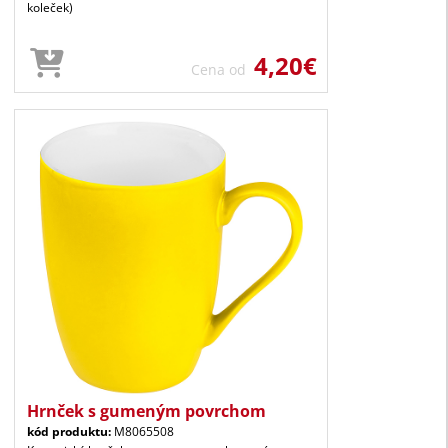
koleček)
4,20€
Cena od
Hrnček s gumeným povrchom
kód produktu:
M8065508