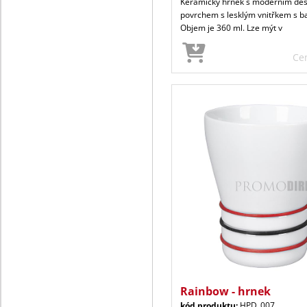
Keramický hrnek s moderním de
povrchem s lesklým vnitřkem s 
Objem je 360 ml. Lze mýt v
Ce
Rainbow - hrnek
kód produktu:
HPD_007