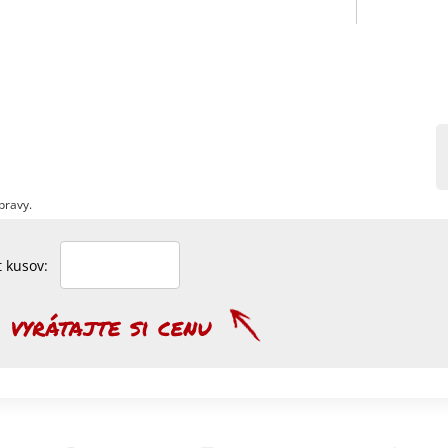
pravy.
et kusov: