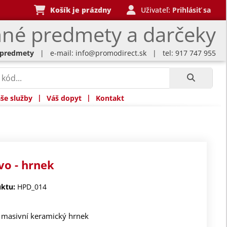
Košík je prázdny
Uživateľ:
Prihlásiť sa
né predmety a darčeky
 predmety
| e-mail:
info@promodirect.sk
| tel: 917 747 955
|
|
še služby
Váš dopyt
Kontakt
vo - hrnek
ktu:
HPD_014
í masivní keramický hrnek