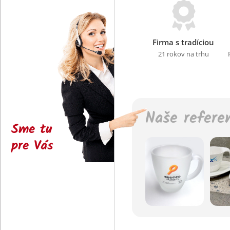
Firma s tradíciou
21 rokov na trhu
Naše refere
Sme tu
pre Vás