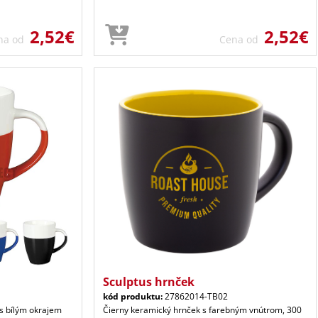
2,52€
2,52€
na od
Cena od
Sculptus hrnček
kód produktu:
27862014-TB02
s bílým okrajem
Čierny keramický hrnček s farebným vnútrom, 300