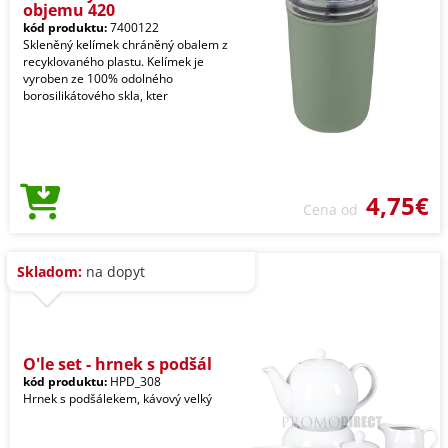
objemu 420
kód produktu:
7400122
Skleněný kelímek chráněný obalem z
recyklovaného plastu. Kelímek je
vyroben ze 100% odolného
borosilikátového skla, kter
4,75€
Cena od
Skladom:
na dopyt
O'le set - hrnek s podšál
kód produktu:
HPD_308
Hrnek s podšálekem, kávový velký