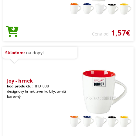
1,57€
Cena od
Skladom:
na dopyt
Joy - hrnek
kód produktu:
HPD_008
designový hrnek, zvenku bíly, uvnitř
barevný