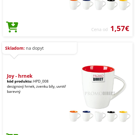
1,57€
Cena od
Skladom:
na dopyt
Joy - hrnek
kód produktu:
HPD_008
designový hrnek, zvenku bíly, uvnitř
barevný