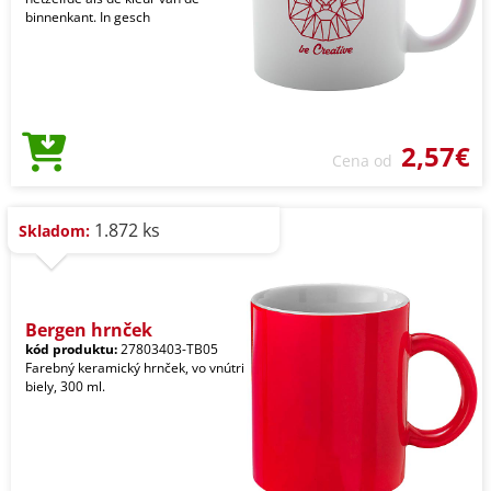
binnenkant. In gesch
2,57€
Cena od
1.872 ks
Skladom:
Bergen hrnček
kód produktu:
27803403-TB05
Farebný keramický hrnček, vo vnútri
biely, 300 ml.