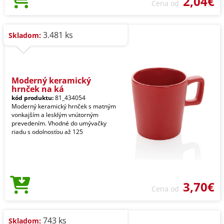
2,04€
Cena od
3.481 ks
Skladom:
Moderný keramický
hrnček na ká
kód produktu:
81_434054
Moderný keramický hrnček s matným
vonkajším a lesklým vnútorným
prevedením. Vhodné do umývačky
riadu s odolnosťou až 125
3,70€
Cena od
743 ks
Skladom: