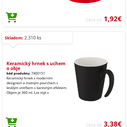
1,92€
Cena od
2.310 ks
Skladom:
Keramický hrnek s uchem
o obje
kód produktu:
7400151
Keramický hrnek s moderním
designem a matným povrchem s
lesklým vnitřkem s barevným efektem.
Objem je 360 ml. Lze mýt v
3,38€
Cena od