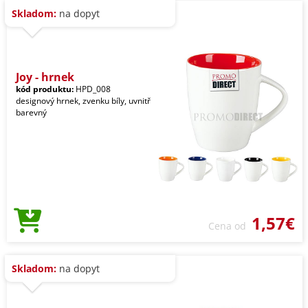
Skladom:
na dopyt
Joy - hrnek
kód produktu:
HPD_008
designový hrnek, zvenku bíly, uvnitř
barevný
1,57€
Cena od
Skladom:
na dopyt