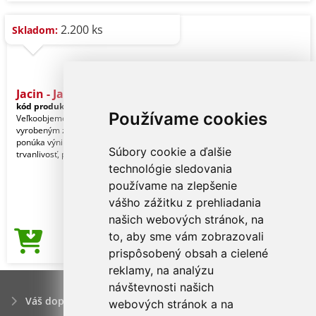
2.200 ks
Skladom:
Jacin - Jar
kód produktu:
20204001000
Používame cookies
Veľkoobjemová dóza (1,625 l) s telom
vyrobeným z odolného skla, ktoré
ponúka výnimočnú odolnosť a
Súbory cookie a ďalšie
trvanlivosť, predlžuje
technológie sledovania
používame na zlepšenie
vášho zážitku z prehliadania
našich webových stránok, na
to, aby sme vám zobrazovali
4,77€
Cena od
prispôsobený obsah a cielené
reklamy, na analýzu
návštevnosti našich
Váš dopyt
webových stránok a na