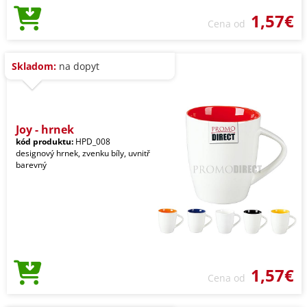
1,57€
Cena od
Skladom:
na dopyt
Joy - hrnek
kód produktu:
HPD_008
designový hrnek, zvenku bíly, uvnitř
barevný
1,57€
Cena od