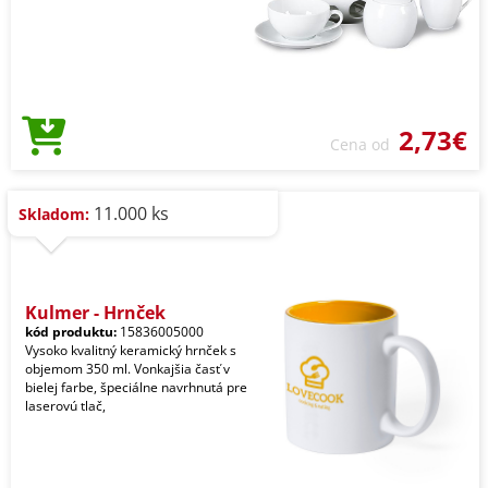
2,73€
Cena od
11.000 ks
Skladom:
Kulmer - Hrnček
kód produktu:
15836005000
Vysoko kvalitný keramický hrnček s
objemom 350 ml. Vonkajšia časť v
bielej farbe, špeciálne navrhnutá pre
laserovú tlač,