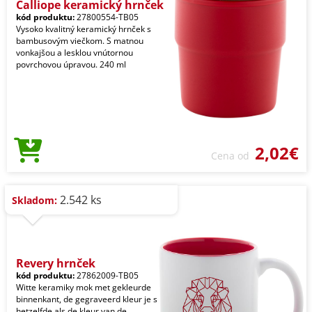
Calliope keramický hrnček
kód produktu:
27800554-TB05
Vysoko kvalitný keramický hrnček s
bambusovým viečkom. S matnou
vonkajšou a lesklou vnútornou
povrchovou úpravou. 240 ml
2,02€
Cena od
2.542 ks
Skladom:
Revery hrnček
kód produktu:
27862009-TB05
Witte keramiky mok met gekleurde
binnenkant, de gegraveerd kleur je s
hetzelfde als de kleur van de