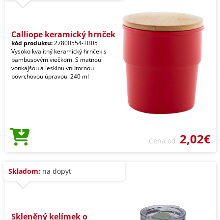
Calliope keramický hrnček
kód produktu:
27800554-TB05
Vysoko kvalitný keramický hrnček s
bambusovým viečkom. S matnou
vonkajšou a lesklou vnútornou
povrchovou úpravou. 240 ml
2,02€
Cena od
Skladom:
na dopyt
Skleněný kelímek o