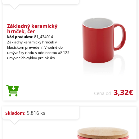
Základný keramický
hrnček, čer
kód produktu:
81_434014
Základný keramický hrnček v
klasickom prevedení. Vhodné do
umývačky riadu s odolnosťou až 125
umývacích cyklov pre akúko
3,32€
Cena od
5.816 ks
Skladom: