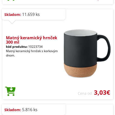
11.659 ks
Skladom:
Matný keramický hrnček
300 ml
kód produktu:
10223734
Matný keramický hrnček s korkovým
dnom.
3,03€
Cena od
5.816 ks
Skladom: