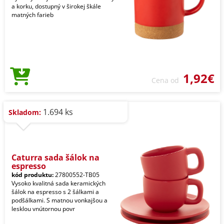
a korku, dostupný v širokej škále
matných farieb
1,92€
Cena od
1.694 ks
Skladom:
Caturra sada šálok na
espresso
kód produktu:
27800552-TB05
Vysoko kvalitná sada keramických
šálok na espresso s 2 šálkami a
podšálkami. S matnou vonkajšou a
lesklou vnútornou povr