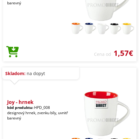
barevný
1,57€
Cena od
Skladom:
na dopyt
Joy - hrnek
kód produktu:
HPD_008
designový hrnek, zvenku bíly, uvnitř
barevný