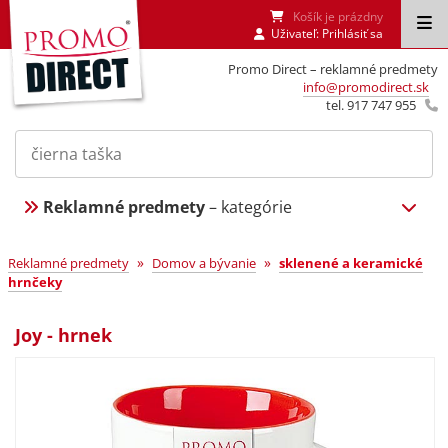
Košík je prázdny
Uživateľ:
Prihlásiť sa
Promo Direct – reklamné predmety
info@promodirect.sk
tel. 917 747 955
Reklamné predmety
– kategórie
»
»
Reklamné predmety
Domov a bývanie
sklenené a keramické
hrnčeky
Joy - hrnek