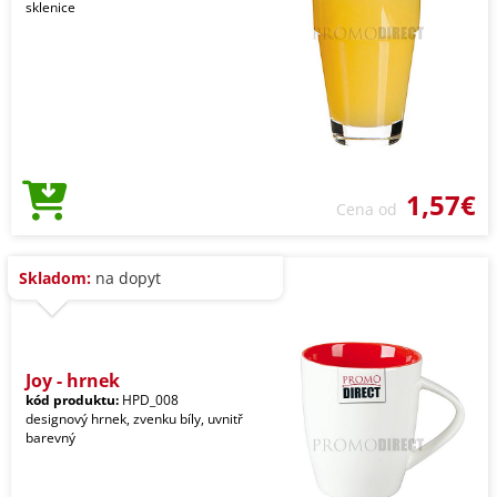
sklenice
1,57€
Cena od
Skladom:
na dopyt
Joy - hrnek
kód produktu:
HPD_008
designový hrnek, zvenku bíly, uvnitř
barevný