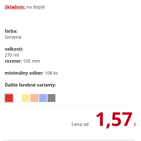
Skladom:
na dopyt
farba:
červená
veľkosti:
270 ml
rozmer:
105 mm
minimálny odber:
108 ks
Ďalšie farebné varianty:
1,57
Cena od
€