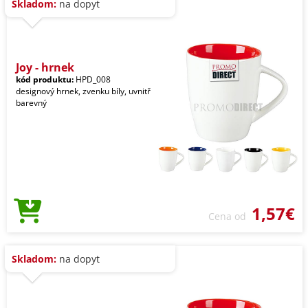
Skladom:
na dopyt
Joy - hrnek
kód produktu:
HPD_008
designový hrnek, zvenku bíly, uvnitř
barevný
1,57€
Cena od
Skladom:
na dopyt