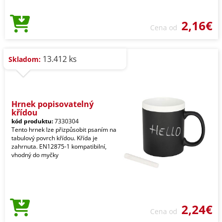
2,16€
Cena od
13.412 ks
Skladom:
Hrnek popisovatelný
křídou
kód produktu:
7330304
Tento hrnek lze přizpůsobit psaním na
tabulový povrch křídou. Křída je
zahrnuta. EN12875-1 kompatibilní,
vhodný do myčky
2,24€
Cena od