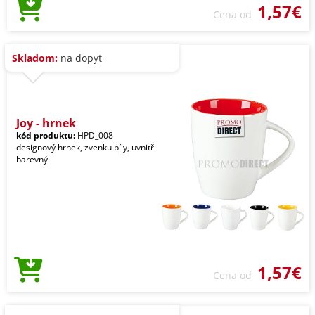
1,57€
Cena od
Skladom:
na dopyt
Joy - hrnek
kód produktu:
HPD_008
designový hrnek, zvenku bíly, uvnitř
barevný
1,57€
Cena od