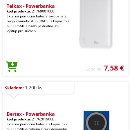
Telkax - Powerbanka
kód produktu:
21769001000
Externá pomocná batéria vyrobená z
recyklovaného ABS (RABS) s kapacitou
5 000 mAh. Obsahuje duálny USB
výstup pre súčasn
7,58 €
Cena od
1.200 ks
Skladom:
Bertex - Powerbanka
kód produktu:
21762019000
Externá pomocná batéria s kapacitou
5 000 mAh vyrobená z recyklovaného