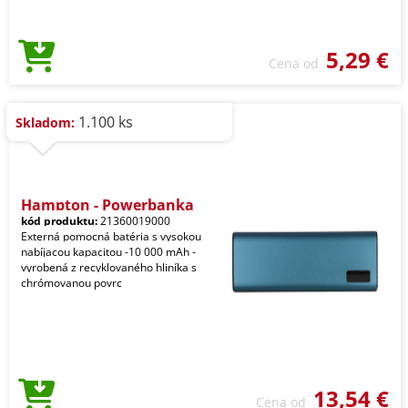
5,29 €
Cena od
1.100 ks
Skladom:
Hampton - Powerbanka
kód produktu:
21360019000
Externá pomocná batéria s vysokou
nabíjacou kapacitou -10 000 mAh -
vyrobená z recyklovaného hliníka s
chrómovanou povrc
13,54 €
Cena od