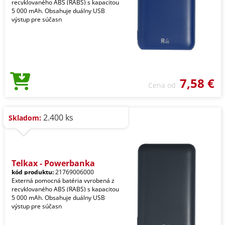
recyklovaného ABS (RABS) s kapacitou
5 000 mAh. Obsahuje duálny USB
výstup pre súčasn
7,58 €
Cena od
2.400 ks
Skladom:
Telkax - Powerbanka
kód produktu:
21769006000
Externá pomocná batéria vyrobená z
recyklovaného ABS (RABS) s kapacitou
5 000 mAh. Obsahuje duálny USB
výstup pre súčasn