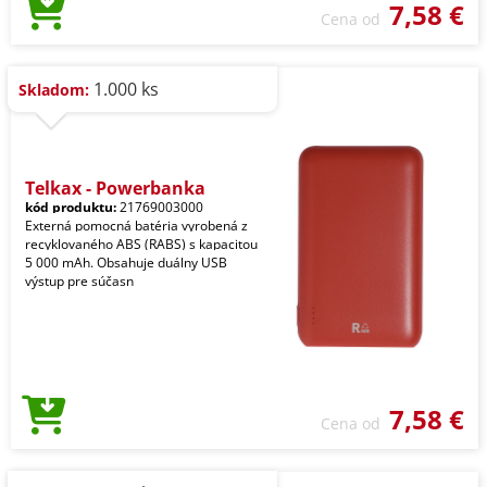
7,58 €
Cena od
1.000 ks
Skladom:
Telkax - Powerbanka
kód produktu:
21769003000
Externá pomocná batéria vyrobená z
recyklovaného ABS (RABS) s kapacitou
5 000 mAh. Obsahuje duálny USB
výstup pre súčasn
7,58 €
Cena od