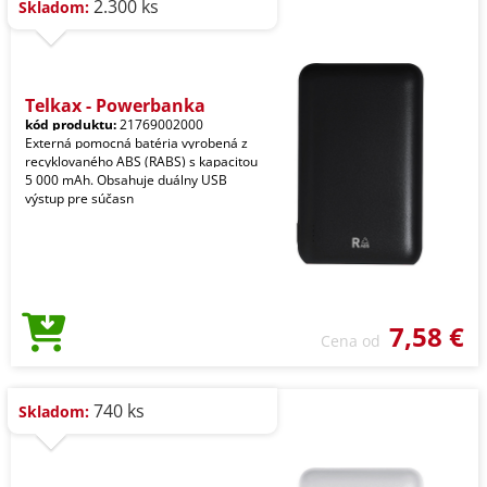
2.300 ks
Skladom:
Telkax - Powerbanka
kód produktu:
21769002000
Externá pomocná batéria vyrobená z
recyklovaného ABS (RABS) s kapacitou
5 000 mAh. Obsahuje duálny USB
výstup pre súčasn
7,58 €
Cena od
740 ks
Skladom: