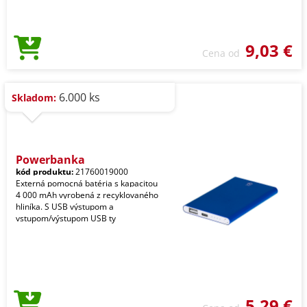
9,03 €
Cena od
6.000 ks
Skladom:
Powerbanka
kód produktu:
21760019000
Externá pomocná batéria s kapacitou
4 000 mAh vyrobená z recyklovaného
hliníka. S USB výstupom a
vstupom/výstupom USB ty
5,29 €