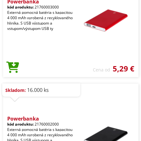
Powerbanka
kód produktu:
21760003000
Externá pomocná batéria s kapacitou
4 000 mAh vyrobená z recyklovaného
hliníka. S USB výstupom a
vstupom/výstupom USB ty
5,29 €
Cena od
16.000 ks
Skladom:
Powerbanka
kód produktu:
21760002000
Externá pomocná batéria s kapacitou
4 000 mAh vyrobená z recyklovaného
hliníka. S USB výstupom a