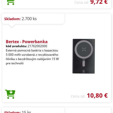
9,72 €
Cena od
2.700 ks
Skladom:
Bertex - Powerbanka
kód produktu:
21762002000
Externá pomocná batéria s kapacitou
5 000 mAh vyrobená z recyklovaného
hliníka s bezdrôtovým nabíjaním 15 W
pre technoló
10,80 €
Cena od
15 ks
Skladom: