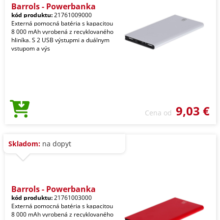
Barrols - Powerbanka
kód produktu:
21761009000
Externá pomocná batéria s kapacitou
8 000 mAh vyrobená z recyklovaného
hliníka. S 2 USB výstupmi a duálnym
vstupom a výs
9,03 €
Cena od
Skladom:
na dopyt
Barrols - Powerbanka
kód produktu:
21761003000
Externá pomocná batéria s kapacitou
8 000 mAh vyrobená z recyklovaného