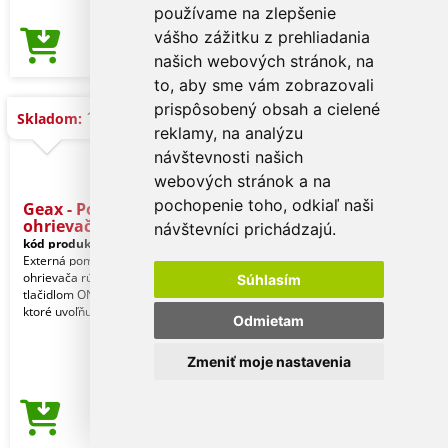
používame na zlepšenie
vášho zážitku z prehliadania
5,16 €
Cena od
našich webových stránok, na
to, aby sme vám zobrazovali
prispôsobený obsah a cielené
1.703 ks
Skladom:
reklamy, na analýzu
návštevnosti našich
webových stránok a na
pochopenie toho, odkiaľ naši
Geax - Powerbanka -
ohrievač r
návštevníci prichádzajú.
kód produktu:
21308002000
Externá pomocná batéria s funkciou
ohrievača rúk, vyrobená z hliníka. S
Súhlasím
tlačidlom ON/OFF na prednej strane,
ktoré uvoľňu
Odmietam
Zmeniť moje nastavenia
10,19 €
Cena od