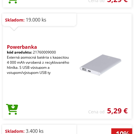
Cena od
19.000 ks
Skladom:
Powerbanka
kód produktu:
21760009000
Externá pomocná batéria s kapacitou
4 000 mAh vyrobená z recyklovaného
hliníka. S USB výstupom a
vstupom/výstupom USB ty
5,29 €
Cena od
3.400 ks
Skladom: