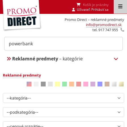
Košík je prázdny
Uživateľ:
Prihlásiť sa
Promo Direct – reklamné predmety
info@promodirect.sk
tel. 917 747 955
Reklamné predmety
– kategórie
Reklamné predmety