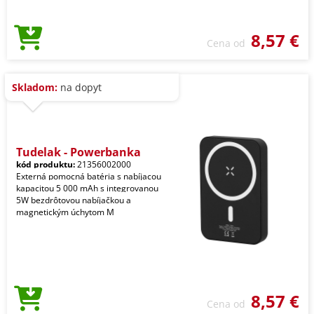
8,57 €
Cena od
Skladom:
na dopyt
Tudelak - Powerbanka
kód produktu:
21356002000
Externá pomocná batéria s nabíjacou
kapacitou 5 000 mAh s integrovanou
5W bezdrôtovou nabíjačkou a
magnetickým úchytom M
8,57 €
Cena od