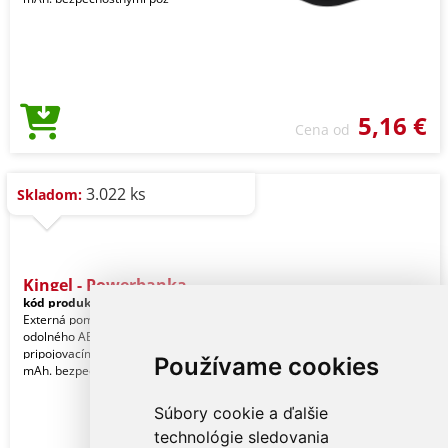
5,16 €
Cena od
3.022 ks
Skladom:
Kingel - Powerbanka
kód produktu:
21331001000
Externá pomocná batéria vyrobená z
odolného ABS. S integrovaným
pripojovacím káblom typu C. 1200
Používame cookies
mAh. bezpečnostnými pož
Súbory cookie a ďalšie
technológie sledovania