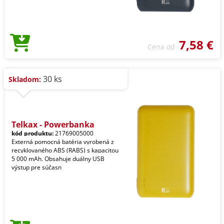
7,58 €
Cena od
30 ks
Skladom:
Telkax - Powerbanka
kód produktu:
21769005000
Externá pomocná batéria vyrobená z
recyklovaného ABS (RABS) s kapacitou
5 000 mAh. Obsahuje duálny USB
výstup pre súčasn