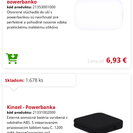
powerbanko
kód produktu:
21353001000
Otvorené slúchadlá do uší s
powerbankou sú navrhnuté pre
perfektné a pohodlné nosenie vďaka
praktickému mäkkému silikóno
6,93 €
Cena od
1.678 ks
Skladom:
Kingel - Powerbanka
kód produktu:
21331002000
Externá pomocná batéria vyrobená z
odolného ABS. S integrovaným
pripojovacím káblom typu C. 1200
mAh. bezpečnostnými pož