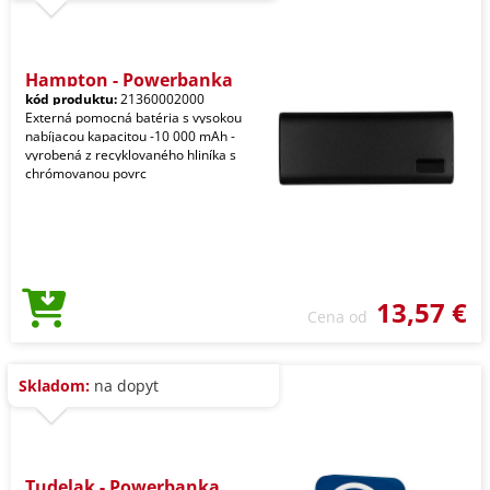
Hampton - Powerbanka
kód produktu:
21360002000
Externá pomocná batéria s vysokou
nabíjacou kapacitou -10 000 mAh -
vyrobená z recyklovaného hliníka s
chrómovanou povrc
13,57 €
Cena od
Skladom:
na dopyt
Tudelak - Powerbanka