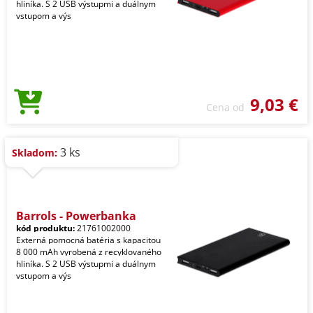
hliníka. S 2 USB výstupmi a duálnym
vstupom a výs
9,03 €
Cena od
3 ks
Skladom:
Barrols - Powerbanka
kód produktu:
21761002000
Externá pomocná batéria s kapacitou
8 000 mAh vyrobená z recyklovaného
hliníka. S 2 USB výstupmi a duálnym
vstupom a výs