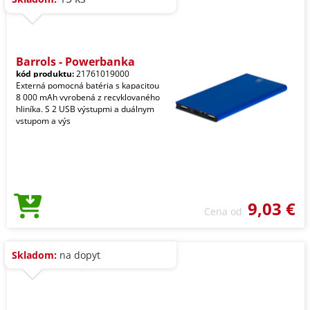
Barrols - Powerbanka
kód produktu:
21761019000
Externá pomocná batéria s kapacitou
8 000 mAh vyrobená z recyklovaného
hliníka. S 2 USB výstupmi a duálnym
vstupom a výs
9,03 €
Cena od
Skladom:
na dopyt