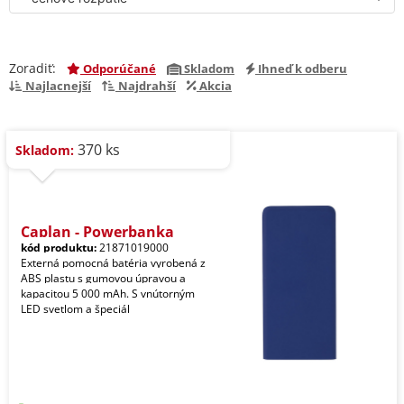
Zoradiť:
Odporúčané
Skladom
Ihneď k odberu
Najlacnejší
Najdrahší
Akcia
370 ks
Skladom:
Caplan - Powerbanka
kód produktu:
21871019000
Externá pomocná batéria vyrobená z
ABS plastu s gumovou úpravou a
kapacitou 5 000 mAh. S vnútorným
LED svetlom a špeciál