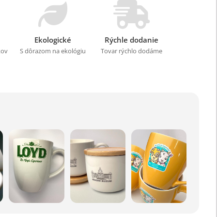
Ekologické
Rýchle dodanie
kov
S dôrazom na ekológiu
Tovar rýchlo dodáme