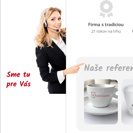
Firma s tradíciou
21 rokov na trhu
Naše refere
Sme tu
pre Vás