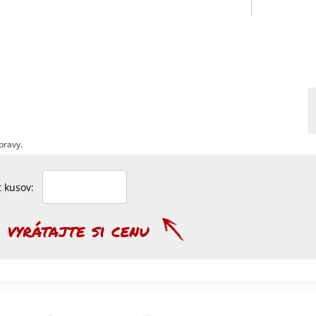
pravy.
et kusov: