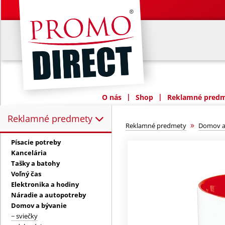
|
|
O nás
Shop
Reklamné predme
Reklamné predmety
Reklamné predmety:
»
Reklamné predmety
Domov a
Písacie potreby
Kancelária
Tašky a batohy
Voľný čas
Elektronika a hodiny
Náradie a autopotreby
Domov a bývanie
− sviečky