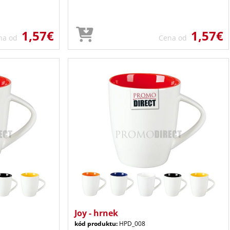
1,57€
1,57€
na od
Cena od
Joy - hrnek
kód produktu:
HPD_008