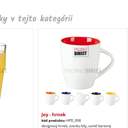
y v tejto kategórii
Joy - hrnek
kód produktu:
HPD_008
designový hrnek, zvenku bíly, uvnitř barevný