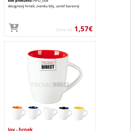
kód produktu:
HPD_008
designový hrnek, zvenku bíly, uvnitř barevný
1,57€
Cena od
Joy - hrnek