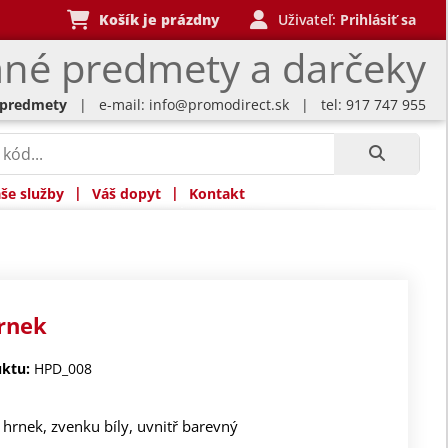
Košík je prázdny
Uživateľ:
Prihlásiť sa
né predmety a darčeky
 predmety
| e-mail:
info@promodirect.sk
| tel: 917 747 955
|
|
še služby
Váš dopyt
Kontakt
hrnek
ktu:
HPD_008
hrnek, zvenku bíly, uvnitř barevný