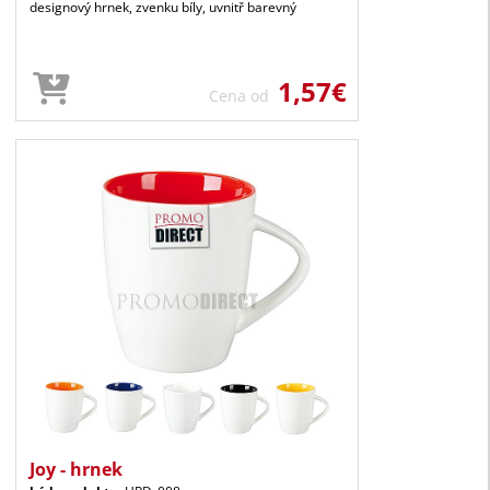
designový hrnek, zvenku bíly, uvnitř barevný
1,57€
Cena od
Joy - hrnek