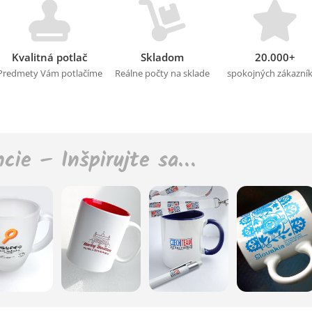
Kvalitná potlač
Skladom
20.000+
Predmety Vám potlačíme
Reálne počty na sklade
spokojných zákazní
ncie – Inšpirujte sa…