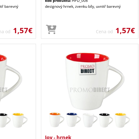
kód produktu:
HPD_008
itř barevný
designový hrnek, zvenku bíly, uvnitř barevný
1,57€
1,57€
na od
Cena od
Joy - hrnek