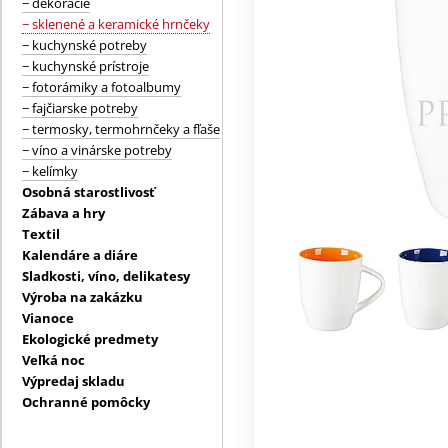
− dekorácie
− sklenené a keramické hrnčeky
− kuchynské potreby
− kuchynské prístroje
− fotorámiky a fotoalbumy
− fajčiarske potreby
− termosky, termohrnčeky a fľaše
− víno a vinárske potreby
− kelímky
Osobná starostlivosť
Zábava a hry
Textil
Kalendáre a diáre
Sladkosti, víno, delikatesy
Výroba na zakázku
Vianoce
Ekologické predmety
Veľká noc
Výpredaj skladu
Ochranné pomôcky