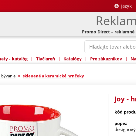
Jazyk
Reklam
Promo Direct – reklamné
|
|
|
|
ty - katalóg
Tlačiareň
Katalógy
Pre zákazníkov
Na
»
 bývanie
sklenené a keramické hrnčeky
Joy - 
kód produ
popis:
designový 