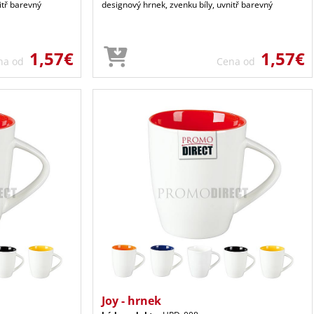
itř barevný
designový hrnek, zvenku bíly, uvnitř barevný
1,57€
1,57€
na od
Cena od
Joy - hrnek