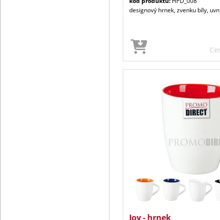
kód produktu:
HPD_008
designový hrnek, zvenku bíly, uvn
Ce
Joy - hrnek