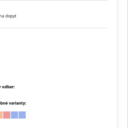
na dopyt
 odber:
ebné varianty: