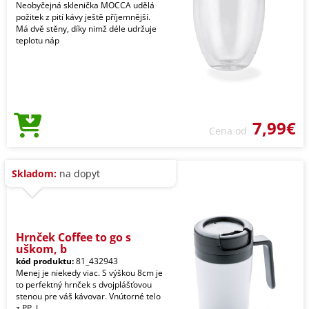
Neobyčejná sklenička MOCCA udělá
požitek z pití kávy ještě příjemnější.
Má dvě stěny, díky nimž déle udržuje
teplotu náp
7,99€
Cena od
Skladom:
na dopyt
Hrnček Coffee to go s
uškom, b
kód produktu:
81_432943
Menej je niekedy viac. S výškou 8cm je
to perfektný hrnček s dvojplášťovou
stenou pre váš kávovar. Vnútorné telo
z PP. J