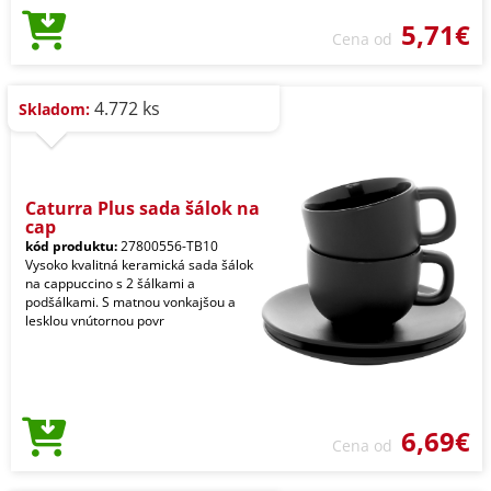
5,71€
Cena od
4.772 ks
Skladom:
Caturra Plus sada šálok na
cap
kód produktu:
27800556-TB10
Vysoko kvalitná keramická sada šálok
na cappuccino s 2 šálkami a
podšálkami. S matnou vonkajšou a
lesklou vnútornou povr
6,69€
Cena od