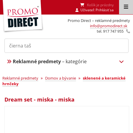
Košík je prázdny
Uživateľ:
Prihlásiť sa
Promo Direct – reklamné predmety
info@promodirect.sk
tel. 917 747 955
Reklamné predmety
– kategórie
»
»
Reklamné predmety
Domov a bývanie
sklenené a keramické
hrnčeky
Dream set - miska - miska