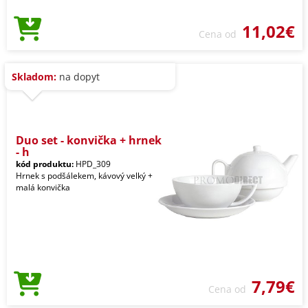
11,02€
Cena od
Skladom:
na dopyt
Duo set - konvička + hrnek
- h
kód produktu:
HPD_309
Hrnek s podšálekem, kávový velký +
malá konvička
7,79€
Cena od