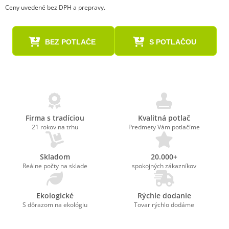
Ceny uvedené bez DPH a prepravy.
BEZ POTLAČE
S POTLAČOU
Firma s tradíciou
Kvalitná potlač
21 rokov na trhu
Predmety Vám potlačíme
Skladom
20.000+
Reálne počty na sklade
spokojných zákazníkov
Ekologické
Rýchle dodanie
S dôrazom na ekológiu
Tovar rýchlo dodáme