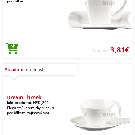
podšálkem
3,81€
Cena od
Skladom:
na dopyt
Dream - hrnek
kód produktu:
HPD_209
Elegantní keremický hrnek s
podšálkem, zajímavý tvar