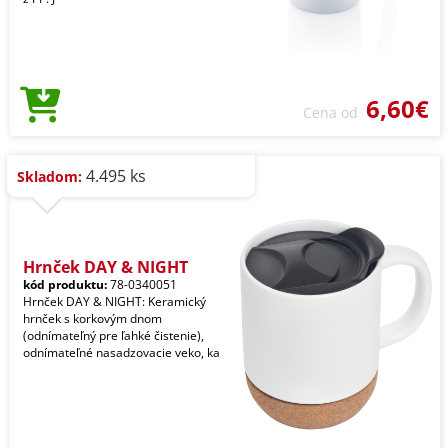
6,60€
Cena od
4.495 ks
Skladom:
Hrnček DAY & NIGHT
kód produktu:
78-0340051
Hrnček DAY & NIGHT: Keramický
hrnček s korkovým dnom
(odnímateľný pre ľahké čistenie),
odnímateľné nasadzovacie veko, ka