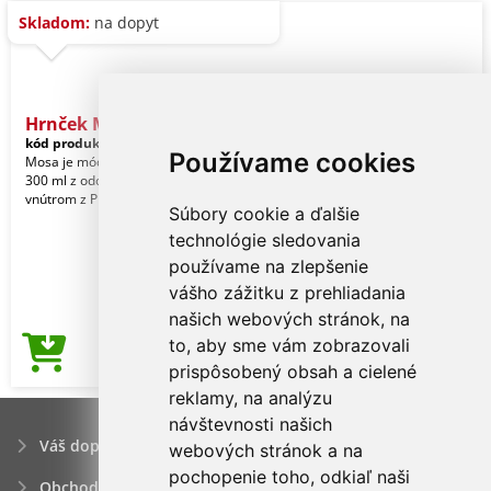
Skladom:
na dopyt
Hrnček Mosa, šedá
kód produktu:
81_432202
Používame cookies
Mosa je módny hrnček s objemom
300 ml z odolnej nerez ocele 201 a
vnútrom z PP. Ochranný vzor®
Súbory cookie a ďalšie
technológie sledovania
používame na zlepšenie
vášho zážitku z prehliadania
našich webových stránok, na
to, aby sme vám zobrazovali
8,82€
Cena od
prispôsobený obsah a cielené
reklamy, na analýzu
návštevnosti našich
Váš dopyt
webových stránok a na
pochopenie toho, odkiaľ naši
Obchodné podmienky