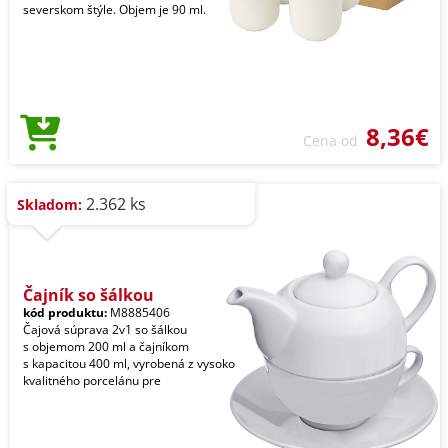
severskom štýle. Objem je 90 ml.
8,36€
Cena od
2.362 ks
Skladom:
Čajník so šálkou
kód produktu:
M8885406
Čajová súprava 2v1 so šálkou
s objemom 200 ml a čajníkom
s kapacitou 400 ml, vyrobená z vysoko
kvalitného porcelánu pre