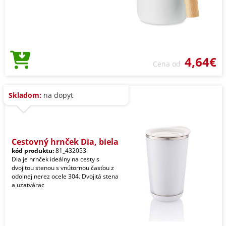
4,64€
Cena od
Skladom:
na dopyt
Cestovný hrnček Dia, biela
kód produktu:
81_432053
Dia je hrnček ideálny na cesty s
dvojitou stenou s vnútornou časťou z
odolnej nerez ocele 304. Dvojitá stena
a uzatvárac