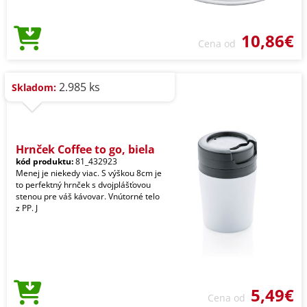
10,86€
Cena od
2.985 ks
Skladom:
Hrnček Coffee to go, biela
kód produktu:
81_432923
Menej je niekedy viac. S výškou 8cm je
to perfektný hrnček s dvojplášťovou
stenou pre váš kávovar. Vnútorné telo
z PP. J
5,49€
Cena od