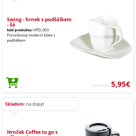
Swing - hrnek s podšálkem
- šá
kód produktu:
HPD_003
Porcelánový moderní šálek s
podšálkem
5,95€
Cena od
Skladom:
na dopyt
Hrnček Coffee to go s