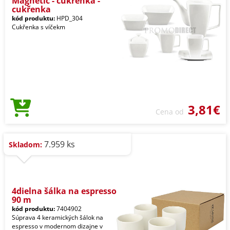
Magnetic - cukřenka -
cukřenka
kód produktu:
HPD_304
Cukřenka s víčekm
3,81€
Cena od
7.959 ks
Skladom:
4dielna šálka na espresso
90 m
kód produktu:
7404902
Súprava 4 keramických šálok na
espresso v modernom dizajne v