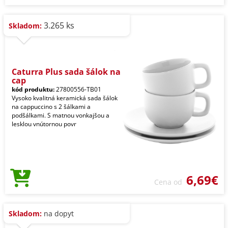
3.265 ks
Skladom:
Caturra Plus sada šálok na
cap
kód produktu:
27800556-TB01
Vysoko kvalitná keramická sada šálok
na cappuccino s 2 šálkami a
podšálkami. S matnou vonkajšou a
lesklou vnútornou povr
6,69€
Cena od
Skladom:
na dopyt