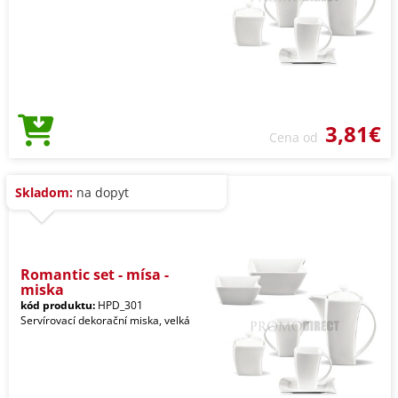
3,81€
Cena od
Skladom:
na dopyt
Romantic set - mísa -
miska
kód produktu:
HPD_301
Servírovací dekorační miska, velká