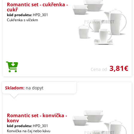
Romantic set - cukřenka -
cukř
kód produktu:
HPD_301
Cukřenka s víčekm
3,81€
Cena od
Skladom:
na dopyt
Romantic set - konvička -
konv
kód produktu:
HPD_301
Konvička na čaj nebo kávu