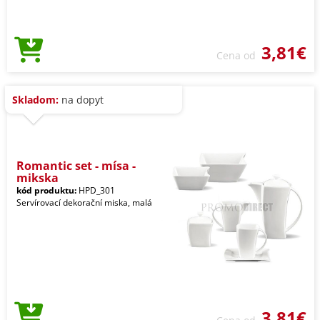
3,81€
Cena od
Skladom:
na dopyt
Romantic set - mísa -
mikska
kód produktu:
HPD_301
Servírovací dekorační miska, malá
3,81€