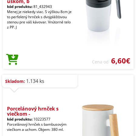
uškom, b
kód produktu:
81_432943
Menej je niekedy viac. S výškou 8cm je
to perfektný hrnček s dvojplášťovou
stenou pre váš kávovar. Vnútorné telo
z PP. J
6,60€
Cena od
1.134 ks
Skladom:
Porcelánový hrnček s
viečkom -
kód produktu:
10223577
Porcelánový hrnček s bambusovým
viečkom a uchom. Objem: 380 ml.