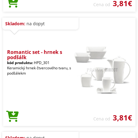
3,81€
Cena od
Skladom:
na dopyt
Romantic set - hrnek s
podšálk
kód produktu:
HPD_301
Keramický hrnek čtvercového tvaru, s
podšálekm
3,81€
Cena od
Skladom:
na dopyt