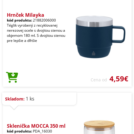
Hrnček Milayka
kód produktu:
21882006000
Téglik vyrobený z recyklovanej
nerezovej ocele s dvojitou stenou a
objemom 180 ml. S dvojitou stenou
pre lepšie a dlhšie
4,59€
Cena od
1 ks
Skladom:
Sklenička MOCCA 350 ml
kód produktu:
PDA_16030