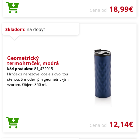
18,99€
Cena od
Skladom:
na dopyt
Geometrický
termohrnček, modrá
kód produktu:
81_432015
Hrnček z nerezovej ocele s dvojitou
stenou. S moderným geometrickým
vzorom. Objem 350 ml.
12,14€
Cena od