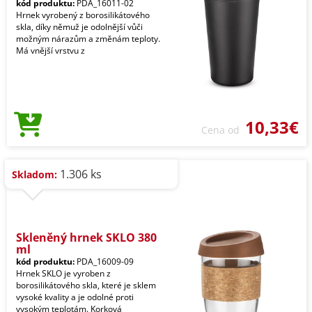
kód produktu:
PDA_16011-02
Hrnek vyrobený z borosilikátového
skla, díky němuž je odolnější vůči
možným nárazům a změnám teploty.
Má vnější vrstvu z
10,33€
Cena od
1.306 ks
Skladom:
Skleněný hrnek SKLO 380
ml
kód produktu:
PDA_16009-09
Hrnek SKLO je vyroben z
borosilikátového skla, které je sklem
vysoké kvality a je odolné proti
vysokým teplotám. Korková