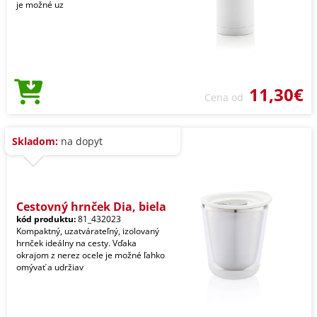
je možné uz
11,30€
Cena od
Skladom:
na dopyt
Cestovný hrnček Dia, biela
kód produktu:
81_432023
Kompaktný, uzatvárateľný, izolovaný
hrnček ideálny na cesty. Vďaka
okrajom z nerez ocele je možné ľahko
omývať a udržiav