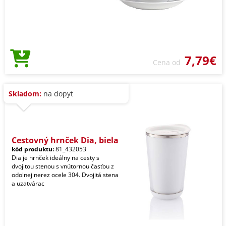
7,79€
Cena od
Skladom:
na dopyt
Cestovný hrnček Dia, biela
kód produktu:
81_432053
Dia je hrnček ideálny na cesty s
dvojitou stenou s vnútornou časťou z
odolnej nerez ocele 304. Dvojitá stena
a uzatvárac