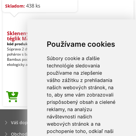
438 ks
Skladom:
Sklenený dvojstenný
téglik Man
Používame cookies
kód produktu:
7404900
Súprava 2 dvojstenných termálnych
pohárov s bambusovým tanierikom.
Súbory cookie a ďalšie
Bambus pochádza z udržateľných,
ekologicky a sociálne
technológie sledovania
používame na zlepšenie
vášho zážitku z prehliadania
našich webových stránok, na
to, aby sme vám zobrazovali
13,59€
Cena od
prispôsobený obsah a cielené
reklamy, na analýzu
návštevnosti našich
Váš dopyt
webových stránok a na
pochopenie toho, odkiaľ naši
Obchodné podmienky