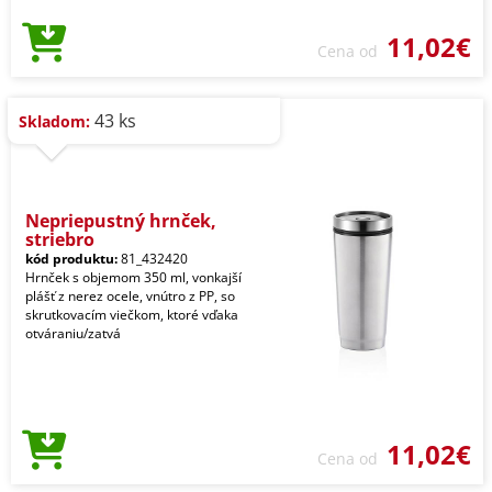
11,02€
Cena od
43 ks
Skladom:
Nepriepustný hrnček,
striebro
kód produktu:
81_432420
Hrnček s objemom 350 ml, vonkajší
plášť z nerez ocele, vnútro z PP, so
skrutkovacím viečkom, ktoré vďaka
otváraniu/zatvá
11,02€
Cena od