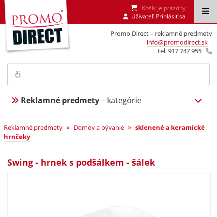
Košík je prázdny
Uživateľ:
Prihlásiť sa
Promo Direct – reklamné predmety
info@promodirect.sk
tel. 917 747 955
Reklamné predmety
– kategórie
»
»
Reklamné predmety
Domov a bývanie
sklenené a keramické
hrnčeky
Swing - hrnek s podšálkem - šálek