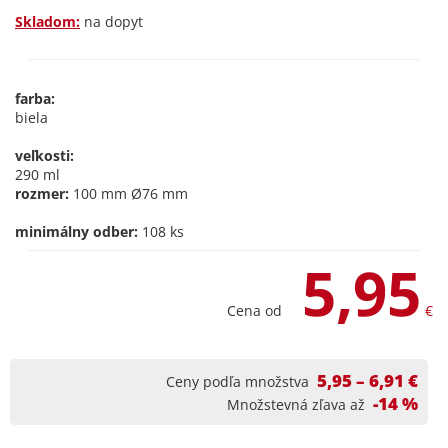
Skladom:
na dopyt
farba:
biela
veľkosti:
290 ml
rozmer:
100 mm Ø76 mm
minimálny odber:
108 ks
5,95
Cena od
€
5,95 – 6,91 €
Ceny podľa množstva
-14 %
Množstevná zľava až