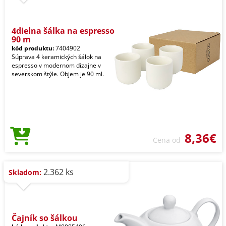
4dielna šálka na espresso
90 m
kód produktu:
7404902
Súprava 4 keramických šálok na
espresso v modernom dizajne v
severskom štýle. Objem je 90 ml.
8,36€
Cena od
2.362 ks
Skladom:
Čajník so šálkou