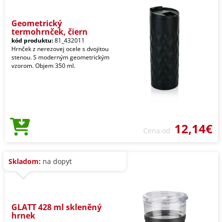
Geometrický
termohrnček, čiern
kód produktu:
81_432011
Hrnček z nerezovej ocele s dvojitou
stenou. S moderným geometrickým
vzorom. Objem 350 ml.
12,14€
Cena od
Skladom:
na dopyt
GLATT 428 ml skleněný
hrnek