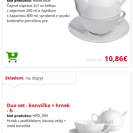
kód produktu:
M8885406
Čajová súprava 2v1 so šálkou
s objemom 200 ml a čajníkom
s kapacitou 400 ml, vyrobená z vysoko
kvalitného porcelánu pre
10,86€
Cena od
Skladom:
na dopyt
Duo set - konvička + hrnek
- h
kód produktu:
HPD_309
Hrnek s podšálekem, kávový velký +
malá konvička