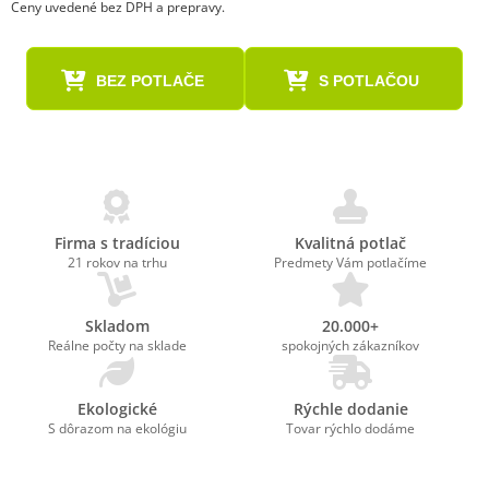
Ceny uvedené bez DPH a prepravy.
BEZ POTLAČE
S POTLAČOU
Firma s tradíciou
Kvalitná potlač
21 rokov na trhu
Predmety Vám potlačíme
Skladom
20.000+
Reálne počty na sklade
spokojných zákazníkov
Ekologické
Rýchle dodanie
S dôrazom na ekológiu
Tovar rýchlo dodáme