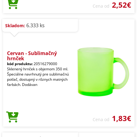
2,52€
Cena od
6.333 ks
Skladom:
Cervan - Sublimačný
hrnček
kód produktu:
20516279000
Sklenený hrnček s objemom 350 ml.
Špeciálne navrhnutý pre sublimačnú
potlač, dostupný v rôznych matných
farbách. Dodávan
1,83€
Cena od