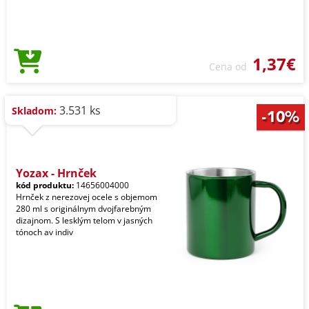
1,37€
Cena od
3.531 ks
Skladom:
Yozax - Hrnček
kód produktu:
14656004000
Hrnček z nerezovej ocele s objemom
280 ml s originálnym dvojfarebným
dizajnom. S lesklým telom v jasných
tónoch av indiv