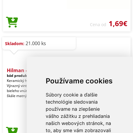
1,69€
Cena od
21.000 ks
Skladom:
Hilman - Hrnček
kód produktu:
20519001000
Používame cookies
Keramický hrnček s objemom 300 ml.
Výrazný vintage dizajn v kombinácii
bieleho vnútrajšku a zvonku v širokej
Súbory cookie a ďalšie
škále matný
technológie sledovania
používame na zlepšenie
vášho zážitku z prehliadania
našich webových stránok, na
to, aby sme vám zobrazovali