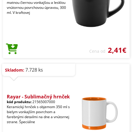
matnou čiernou vonkajšou a lesklou
vnútornou povrchovou úpravou, 300
ml. V kraftovej
2,41€
Cena od
7.728 ks
Skladom:
Rayar - Sublimačný hrnček
kód produktu:
21565007000
Keramický hrnček s objemom 350 ml s
bielym vonkajším povrchom a
farebnými detailmi na dne a vnútornej
strane. Špeciálne