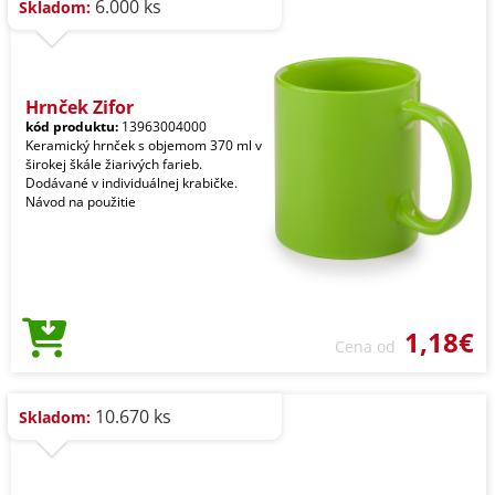
6.000 ks
Skladom:
Hrnček Zifor
kód produktu:
13963004000
Keramický hrnček s objemom 370 ml v
širokej škále žiarivých farieb.
Dodávané v individuálnej krabičke.
Návod na použitie
1,18€
Cena od
10.670 ks
Skladom: