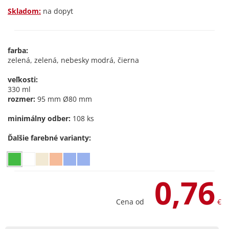
Skladom:
na dopyt
farba:
zelená, zelená, nebesky modrá, čierna
veľkosti:
330 ml
rozmer:
95 mm Ø80 mm
minimálny odber:
108 ks
Ďalšie farebné varianty:
0,76
Cena od
€