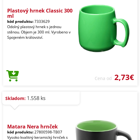
Plastový hrnek Classic 300
ml
kód produktu:
7333629
Odolný plastový hrnek s jednou
stěnou. Objem je 300 ml. Vyrobeno v
Spojeném království.
2,73€
Cena od
1.558 ks
Skladom:
Matara Nera hrnček
kód produktu:
27800598-TB07
Vysoko kvalitný keramický hrnček s