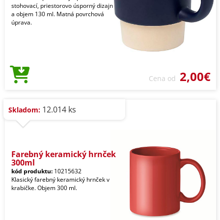
stohovací, priestorovo úsporný dizajn
a objem 130 ml. Matná povrchová
úprava.
2,00€
Cena od
12.014 ks
Skladom:
Farebný keramický hrnček
300ml
kód produktu:
10215632
Klasický farebný keramický hrnček v
krabičke. Objem 300 ml.