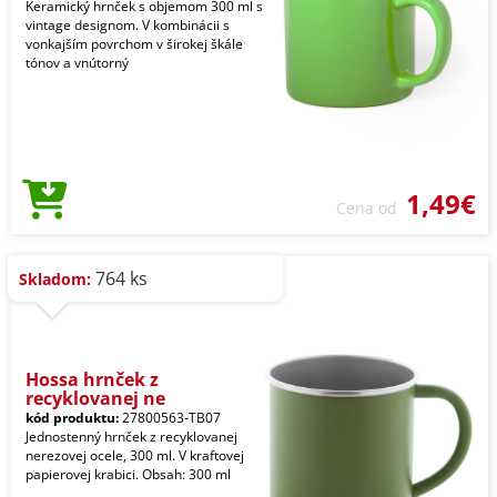
Keramický hrnček s objemom 300 ml s
vintage designom. V kombinácii s
vonkajším povrchom v širokej škále
tónov a vnútorný
1,49€
Cena od
764 ks
Skladom:
Hossa hrnček z
recyklovanej ne
kód produktu:
27800563-TB07
Jednostenný hrnček z recyklovanej
nerezovej ocele, 300 ml. V kraftovej
papierovej krabici. Obsah: 300 ml