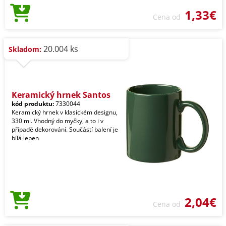
1,33€
Cena od
20.004 ks
Skladom:
Keramický hrnek Santos
kód produktu:
7330044
Keramický hrnek v klasickém designu,
330 ml. Vhodný do myčky, a to i v
případě dekorování. Součástí balení je
bílá lepen
2,04€
Cena od