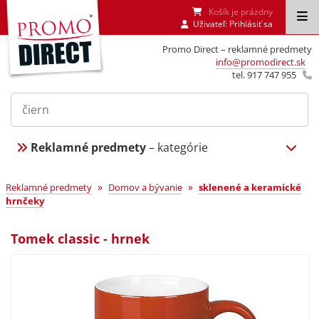
Košík je prázdny
Uživateľ:
Prihlásiť sa
Promo Direct – reklamné predmety
info@promodirect.sk
tel. 917 747 955
Reklamné predmety
– kategórie
»
»
Reklamné predmety
Domov a bývanie
sklenené a keramické
hrnčeky
Tomek classic - hrnek