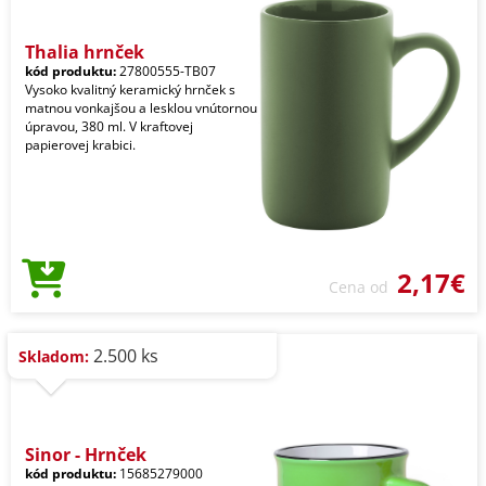
Thalia hrnček
kód produktu:
27800555-TB07
Vysoko kvalitný keramický hrnček s
matnou vonkajšou a lesklou vnútornou
úpravou, 380 ml. V kraftovej
papierovej krabici.
2,17€
Cena od
2.500 ks
Skladom:
Sinor - Hrnček
kód produktu:
15685279000