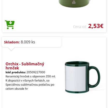
2,53€
Cena od
8.009 ks
Skladom:
Orchix - Sublimačný
hrnček
kód produktu:
20509227000
Keramický hrnček s objemom 350 ml.
K dispozícii v rôznych farbách, so
špeciálnou sublimačnou potlačou po
celom obvode hr