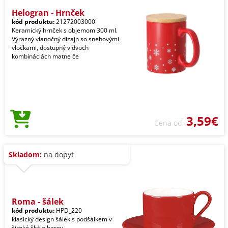
Helogran - Hrnček
kód produktu:
21272003000
Keramický hrnček s objemom 300 ml.
Výrazný vianočný dizajn so snehovými
vločkami, dostupný v dvoch
kombináciách matne če
3,59€
Cena od
Skladom:
na dopyt
Roma - šálek
kód produktu:
HPD_220
klasický design šálek s podšálkem v
široké škále barev