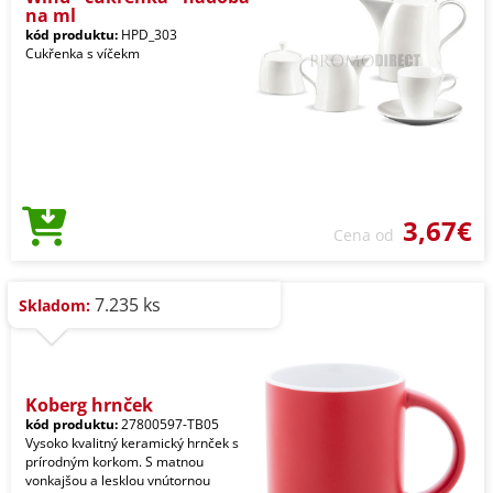
na ml
kód produktu:
HPD_303
Cukřenka s víčekm
3,67€
Cena od
7.235 ks
Skladom:
Koberg hrnček
kód produktu:
27800597-TB05
Vysoko kvalitný keramický hrnček s
prírodným korkom. S matnou
vonkajšou a lesklou vnútornou