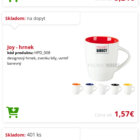
Skladom:
na dopyt
Joy - hrnek
kód produktu:
HPD_008
designový hrnek, zvenku bíly, uvnitř
barevný
1,57€
Cena od
401 ks
Skladom: