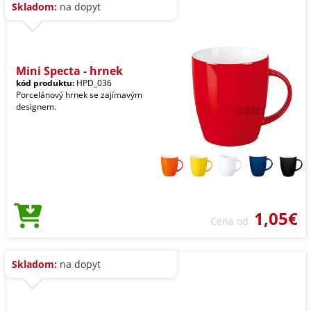
Skladom:
na dopyt
Mini Specta - hrnek
kód produktu:
HPD_036
Porcelánový hrnek se zajímavým
designem.
1,05€
Cena od
Skladom:
na dopyt