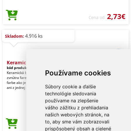
2,73€
Cena od
4.916 ks
Skladom:
Keramická šálka
kód produktu:
M8509504
Používame cookies
Keramická biela šálka,
zvnútra farebná, s lyžičkou v rovnakej
farbe ako je vnútro. Nemôže chýbať
Súbory cookie a ďalšie
ani z jednej domácnosti
technológie sledovania
používame na zlepšenie
vášho zážitku z prehliadania
našich webových stránok, na
to, aby sme vám zobrazovali
2,52€
Cena od
prispôsobený obsah a cielené