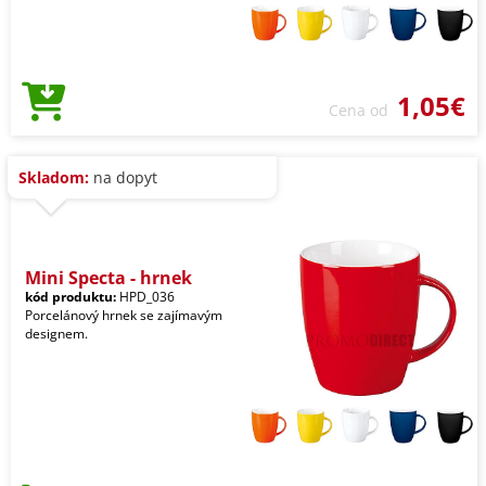
1,05€
Cena od
Skladom:
na dopyt
Mini Specta - hrnek
kód produktu:
HPD_036
Porcelánový hrnek se zajímavým
designem.