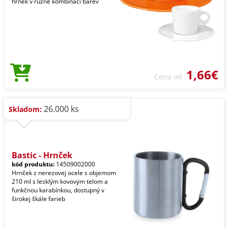
hrnek v různé kombinaci barev
1,66€
Cena od
26.000 ks
Skladom:
Bastic - Hrnček
kód produktu:
14509002000
Hrnček z nerezovej ocele s objemom
210 ml s lesklým kovovým telom a
funkčnou karabínkou, dostupný v
širokej škále farieb