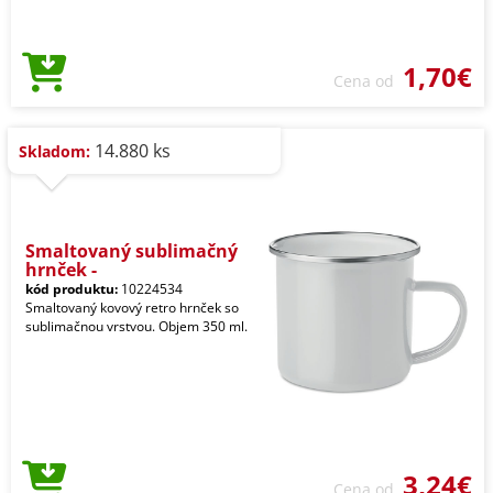
1,70€
Cena od
14.880 ks
Skladom:
Smaltovaný sublimačný
hrnček -
kód produktu:
10224534
Smaltovaný kovový retro hrnček so
sublimačnou vrstvou. Objem 350 ml.
3,24€
Cena od