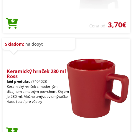
3,70€
Cena od
Skladom:
na dopyt
Keramický hrnček 280 ml
Ross
kód produktu:
7404028
Keramický hrnček s moderným
dizajnom s matným povrchom. Objem
je 280 ml. Možno umývať v umývačke
riadu (platí pre všetky