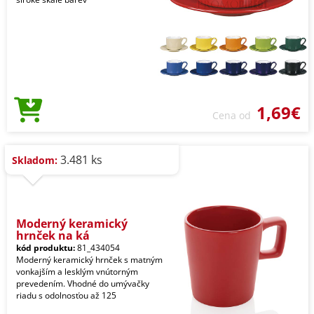
1,69€
Cena od
3.481 ks
Skladom:
Moderný keramický
hrnček na ká
kód produktu:
81_434054
Moderný keramický hrnček s matným
vonkajším a lesklým vnútorným
prevedením. Vhodné do umývačky
riadu s odolnosťou až 125