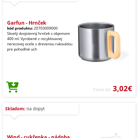
Garfun - Hrnček
kód produktu:
20703009000
Skvelý dvojstenný hrnček s objemom
400 ml. Vyrobené z recyklovanej
nerezovej ocele s drevenou rukoväťou
pre pohodlné uch
3,02€
Cena od
Skladom:
na dopyt
Wind - cukřenka - nádoba