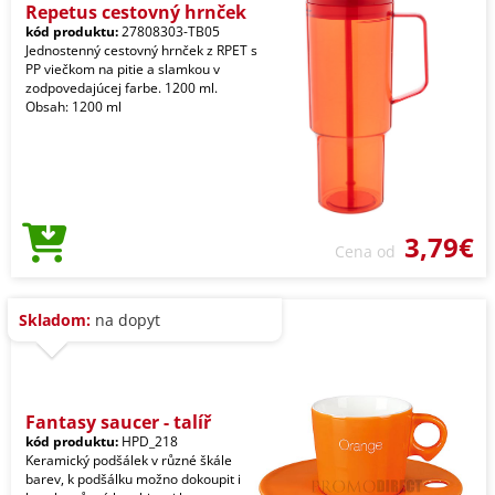
Repetus cestovný hrnček
kód produktu:
27808303-TB05
Jednostenný cestovný hrnček z RPET s
PP viečkom na pitie a slamkou v
zodpovedajúcej farbe. 1200 ml.
Obsah: 1200 ml
3,79€
Cena od
Skladom:
na dopyt
Fantasy saucer - talíř
kód produktu:
HPD_218
Keramický podšálek v různé škále
barev, k podšálku možno dokoupit i