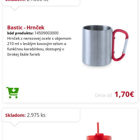
Bastic - Hrnček
kód produktu:
14509003000
Hrnček z nerezovej ocele s objemom
210 ml s lesklým kovovým telom a
funkčnou karabínkou, dostupný v
širokej škále farieb
1,70€
Cena od
2.975 ks
Skladom: