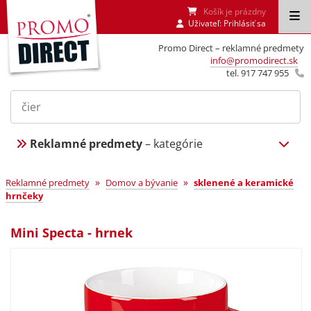
Košík je prázdny
Uživateľ:
Prihlásiť sa
Promo Direct – reklamné predmety
info@promodirect.sk
tel. 917 747 955
Reklamné predmety
– kategórie
»
»
Reklamné predmety
Domov a bývanie
sklenené a keramické
hrnčeky
Mini Specta - hrnek