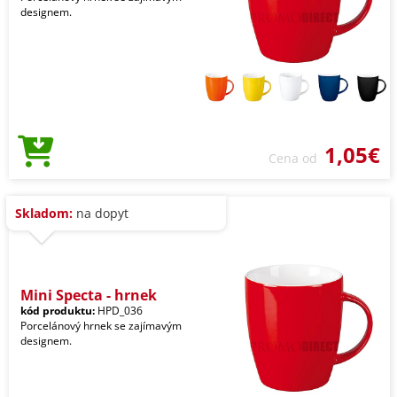
designem.
1,05€
Cena od
Skladom:
na dopyt
Mini Specta - hrnek
kód produktu:
HPD_036
Porcelánový hrnek se zajímavým
designem.