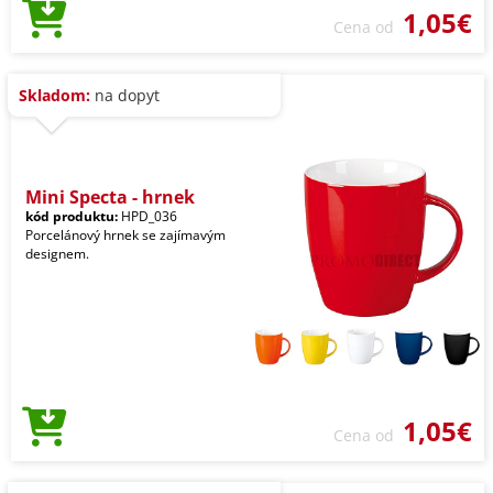
1,05€
Cena od
Skladom:
na dopyt
Mini Specta - hrnek
kód produktu:
HPD_036
Porcelánový hrnek se zajímavým
designem.
1,05€
Cena od