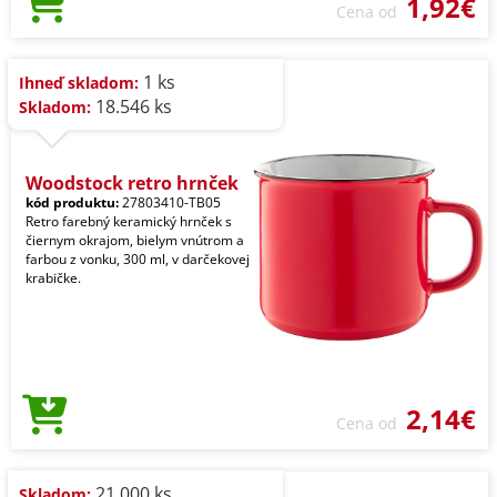
1,92€
Cena od
1 ks
Ihneď skladom:
18.546 ks
Skladom:
Woodstock retro hrnček
kód produktu:
27803410-TB05
Retro farebný keramický hrnček s
čiernym okrajom, bielym vnútrom a
farbou z vonku, 300 ml, v darčekovej
krabičke.
2,14€
Cena od
21.000 ks
Skladom: