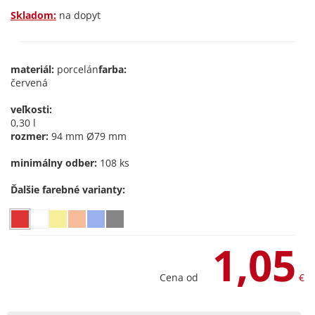
Skladom:
na dopyt
materiál:
porcelán
farba:
červená
veľkosti:
0,30 l
rozmer:
94 mm Ø79 mm
minimálny odber:
108 ks
Ďalšie farebné varianty:
1,05
Cena od
€