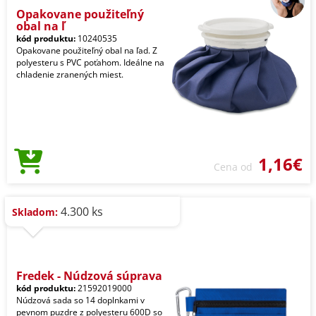
Opakovane použiteľný
obal na ľ
kód produktu:
10240535
Opakovane použiteľný obal na ľad. Z
polyesteru s PVC poťahom. Ideálne na
chladenie zranených miest.
1,16€
Cena od
4.300 ks
Skladom:
Fredek - Núdzová súprava
kód produktu:
21592019000
Núdzová sada so 14 doplnkami v
pevnom puzdre z polyesteru 600D so