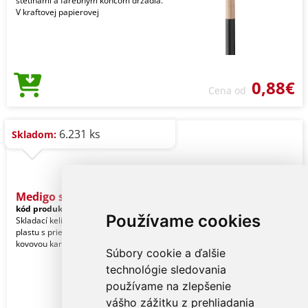
štetinami a farebným koncom držadla.
V kraftovej papierovej
0,88€
Cena od
6.231 ks
Skladom:
Medigo skladací pohárik
kód produktu:
27844065-TB05
Používame cookies
Skladací kelímok z recyklovaného PP
plastu s priehradkou na pilulky a
kovovou karabínou. 220 ml. Bez BPA.
Súbory cookie a ďalšie
technológie sledovania
používame na zlepšenie
vášho zážitku z prehliadania