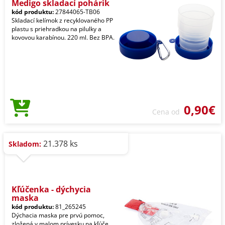
Medigo skladací pohárik
kód produktu:
27844065-TB06
Skladací kelímok z recyklovaného PP
plastu s priehradkou na pilulky a
kovovou karabínou. 220 ml. Bez BPA.
0,90€
Cena od
21.378 ks
Skladom:
Kľúčenka - dýchycia
maska
kód produktu:
81_265245
Dýchacia maska pre prvú pomoc,
zložená v malom prívesku na kľúče.