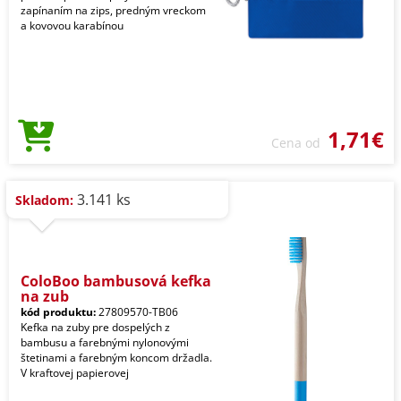
zapínaním na zips, predným vreckom
a kovovou karabínou
1,71€
Cena od
3.141 ks
Skladom:
ColoBoo bambusová kefka
na zub
kód produktu:
27809570-TB06
Kefka na zuby pre dospelých z
bambusu a farebnými nylonovými
štetinami a farebným koncom držadla.
V kraftovej papierovej