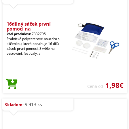
16dílný sáček první
pomoci na
kód produktu:
7332795
Praktické polyesterové pouzdro s
klíčenkou, která obsahuje 16 dílů
zásob první pomoci. Skvělé na
cestování, festivaly, a
1,98€
Cena od
9.913 ks
Skladom: