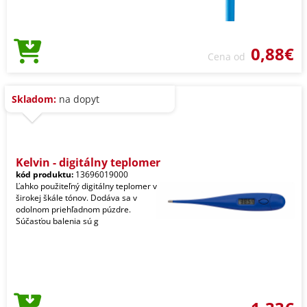
0,88€
Cena od
Skladom:
na dopyt
Kelvin - digitálny teplomer
kód produktu:
13696019000
Ľahko použiteľný digitálny teplomer v
širokej škále tónov. Dodáva sa v
odolnom priehľadnom púzdre.
Súčasťou balenia sú g