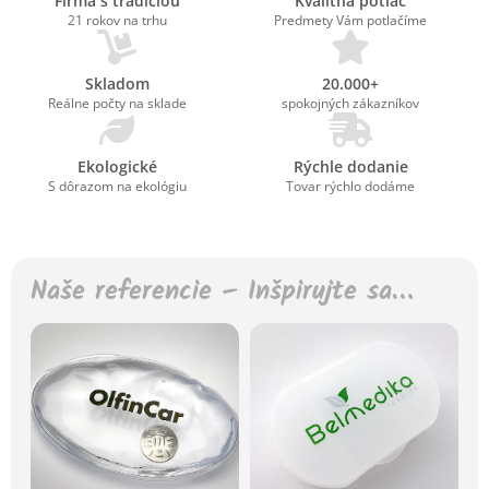
Firma s tradíciou
Kvalitná potlač
21 rokov na trhu
Predmety Vám potlačíme
Skladom
20.000+
Reálne počty na sklade
spokojných zákazníkov
Ekologické
Rýchle dodanie
S dôrazom na ekológiu
Tovar rýchlo dodáme
Naše referencie – Inšpirujte sa…