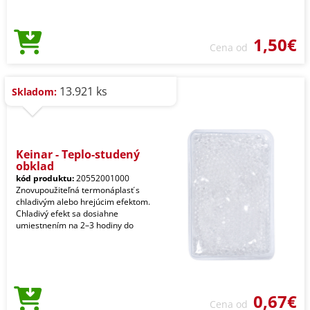
1,50€
Cena od
13.921 ks
Skladom:
Keinar - Teplo-studený
obklad
kód produktu:
20552001000
Znovupoužiteľná termonáplasť s
chladivým alebo hrejúcim efektom.
Chladivý efekt sa dosiahne
umiestnením na 2–3 hodiny do
0,67€
Cena od