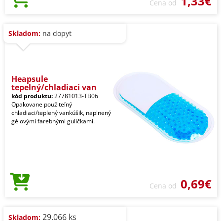
1,33€
Cena od
Skladom:
na dopyt
Heapsule
tepelný/chladiaci van
kód produktu:
27781013-TB06
Opakovane použiteľný
chladiaci/teplený vankúšik, naplnený
gélovými farebnými guličkami.
0,69€
Cena od
29.066 ks
Skladom: