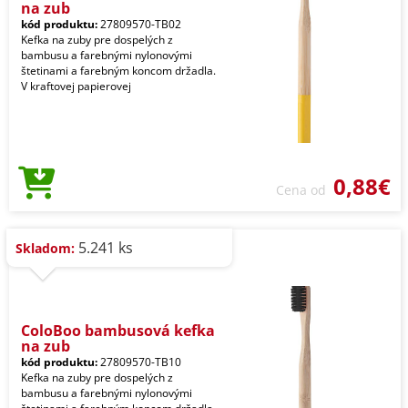
na zub
kód produktu:
27809570-TB02
Kefka na zuby pre dospelých z
bambusu a farebnými nylonovými
štetinami a farebným koncom držadla.
V kraftovej papierovej
0,88€
Cena od
5.241 ks
Skladom:
ColoBoo bambusová kefka
na zub
kód produktu:
27809570-TB10
Kefka na zuby pre dospelých z
bambusu a farebnými nylonovými