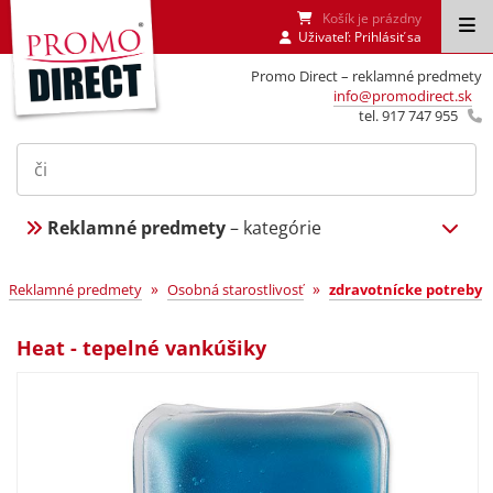
Košík je prázdny
Uživateľ:
Prihlásiť sa
Promo Direct – reklamné predmety
info@promodirect.sk
tel. 917 747 955
Reklamné predmety
– kategórie
»
»
Reklamné predmety
Osobná starostlivosť
zdravotnícke potreby
Heat - tepelné vankúšiky