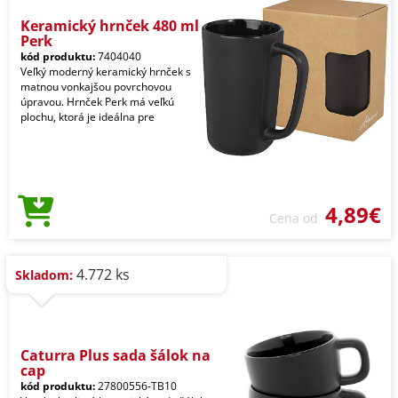
Keramický hrnček 480 ml
Perk
kód produktu:
7404040
Veľký moderný keramický hrnček s
matnou vonkajšou povrchovou
úpravou. Hrnček Perk má veľkú
plochu, ktorá je ideálna pre
4,89€
Cena od
4.772 ks
Skladom:
Caturra Plus sada šálok na
cap
kód produktu:
27800556-TB10