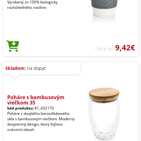
Vyrobený zo 100% biologicky
rozložiteľného rastlinn
9,42€
Cena od
Skladom:
na dopyt
Poháre s bambusovým
viečkom 35
kód produktu:
81_432170
Poháre z dvojitého borosilikátového
skla s bambusovým viečkom. Moderný
dvojstenný design, ktorý štýlovo
znázorní obsah.