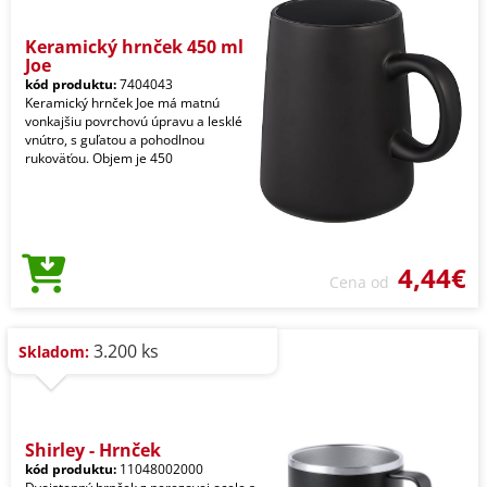
Keramický hrnček 450 ml
Joe
kód produktu:
7404043
Keramický hrnček Joe má matnú
vonkajšiu povrchovú úpravu a lesklé
vnútro, s guľatou a pohodlnou
rukoväťou. Objem je 450
4,44€
Cena od
3.200 ks
Skladom:
Shirley - Hrnček
kód produktu:
11048002000