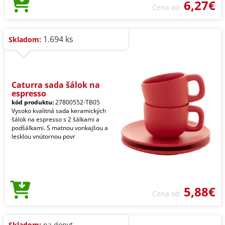
6,27€
Cena od
1.694 ks
Skladom:
Caturra sada šálok na
espresso
kód produktu:
27800552-TB05
Vysoko kvalitná sada keramických
šálok na espresso s 2 šálkami a
podšálkami. S matnou vonkajšou a
lesklou vnútornou povr
5,88€
Cena od
Skladom:
na dopyt