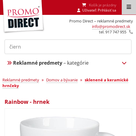
Košík je prázdny
Uživateľ:
Prihlásiť sa
Promo Direct – reklamné predmety
info@promodirect.sk
tel. 917 747 955
Reklamné predmety
– kategórie
»
»
Reklamné predmety
Domov a bývanie
sklenené a keramické
hrnčeky
Rainbow - hrnek