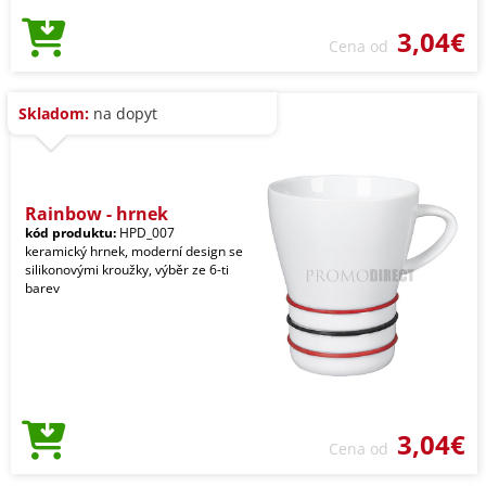
3,04€
Cena od
Skladom:
na dopyt
Rainbow - hrnek
kód produktu:
HPD_007
keramický hrnek, moderní design se
silikonovými kroužky, výběr ze 6-ti
barev
3,04€
Cena od