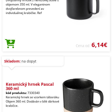
Dvojstenný hrnček z nerezovej ocele s
objemom 350 ml. V elegantnom
dvojfarebnom prevedení av
individuálnej krabičke. Ref
6,14€
Cena od
Skladom:
na dopyt
Keramický hrnek Pascal
360 ml
kód produktu:
7330340
Keramický hrnek se vzorkem táboráku
Objem 360 ml. Dodáván v bílé dárkové
krabičce.