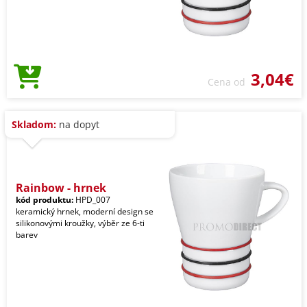
3,04€
Cena od
Skladom:
na dopyt
Rainbow - hrnek
kód produktu:
HPD_007
keramický hrnek, moderní design se
silikonovými kroužky, výběr ze 6-ti
barev