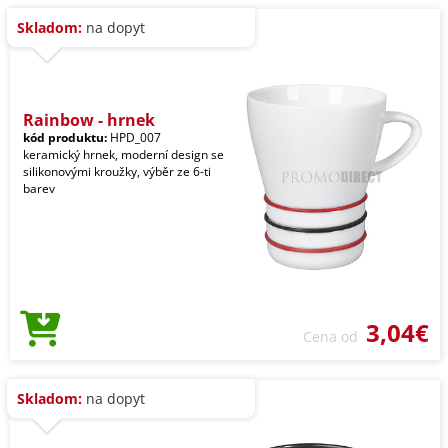
Skladom:
na dopyt
Rainbow - hrnek
kód produktu:
HPD_007
keramický hrnek, moderní design se
silikonovými kroužky, výběr ze 6-ti
barev
3,04€
Cena od
Skladom:
na dopyt