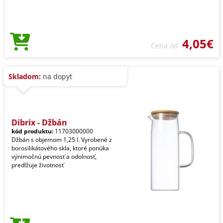
4,05€
Cena od
Skladom:
na dopyt
Dibrix - Džbán
kód produktu:
11703000000
Džbán s objemom 1,25 l. Vyrobené z
borosilikátového skla, ktoré ponúka
výnimočnú pevnosť a odolnosť,
predlžuje životnosť