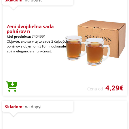
Zeni dvojdielna sada
pohárov n
kód produktu:
7404991
Objavte, ako sa v tejto sade 2 čajových
pohárov s objemom 310 ml dokonale
spája elegancia a funkčnosť.
4,29€
Cena od
Skladom:
na dopyt