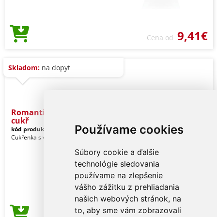
9,41€
Cena od
Skladom:
na dopyt
Romantic set - cukřenka -
cukř
Používame cookies
kód produktu:
HPD_301
Cukřenka s víčekm
Súbory cookie a ďalšie
technológie sledovania
používame na zlepšenie
vášho zážitku z prehliadania
našich webových stránok, na
to, aby sme vám zobrazovali
3,81€