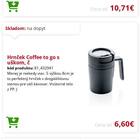
10,71€
Cena od
Skladom:
na dopyt
Hrnček Coffee to go s
uškom, č
kód produktu:
81_432941
Menej je niekedy viac. S výškou 8cm je
to perfektný hrnček s dvojplášťovou
stenou pre váš kávovar. Vnútorné telo
z PP. J
6,60€
Cena od