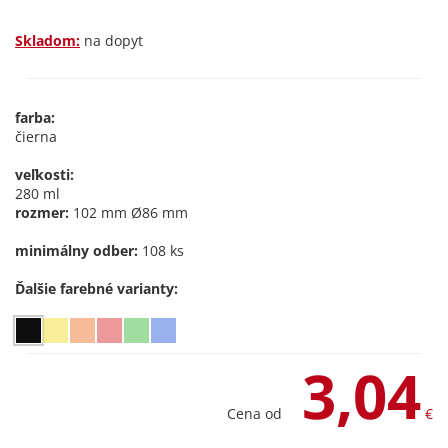
Skladom:
na dopyt
farba:
čierna
veľkosti:
280 ml
rozmer:
102 mm Ø86 mm
minimálny odber:
108 ks
Ďalšie farebné varianty:
3,04
Cena od
€