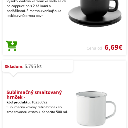
Vysoko kvalitná keramická sada šálok
na cappuccino s 2 šálkami a
podšálkami. S matnou vonkajšou a
lesklou vnútornou povr
6,69€
Cena od
5.795 ks
Skladom:
Sublimačný smaltovaný
hrnček -
kód produktu:
10236092
Sublimačný kovový retro hrnček so
smaltovanou vrstvou. Kapacita 500 ml.