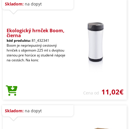
Skladom:
na dopyt
Ekologický hrnček Boom,
čierna
kód produktu:
81_432341
Boom je nepriepustný cestovný
hrnček s objemom 225 ml s dvojitou
stenou pre horúce aj studené nápoje
na cestách. Na konc
11,02€
Cena od
Skladom:
na dopyt