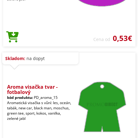
0,53€
Cena od
Skladom:
na dopyt
Aroma visačka tvar -
fotbalový
kód produktu:
PD_aroma_15
Aromatická visačka s vůní: les, oceán,
tabák, new car, black man, moschus,
green tee, sport, kokos, vanilka,
zelené jabl