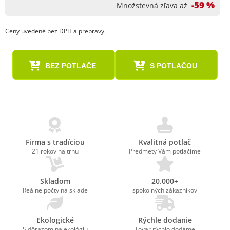
-59 %
Množstevná zľava až
Ceny uvedené bez DPH a prepravy.
BEZ POTLAČE
S POTLAČOU
Firma s tradíciou
Kvalitná potlač
21 rokov na trhu
Predmety Vám potlačíme
Skladom
20.000+
Reálne počty na sklade
spokojných zákazníkov
Ekologické
Rýchle dodanie
S dôrazom na ekológiu
Tovar rýchlo dodáme