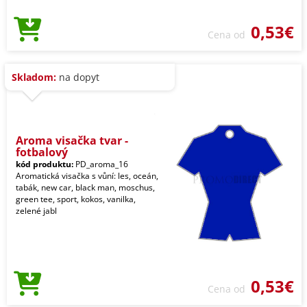
0,53€
Cena od
Skladom:
na dopyt
Aroma visačka tvar -
fotbalový
kód produktu:
PD_aroma_16
Aromatická visačka s vůní: les, oceán,
tabák, new car, black man, moschus,
green tee, sport, kokos, vanilka,
zelené jabl
0,53€
Cena od