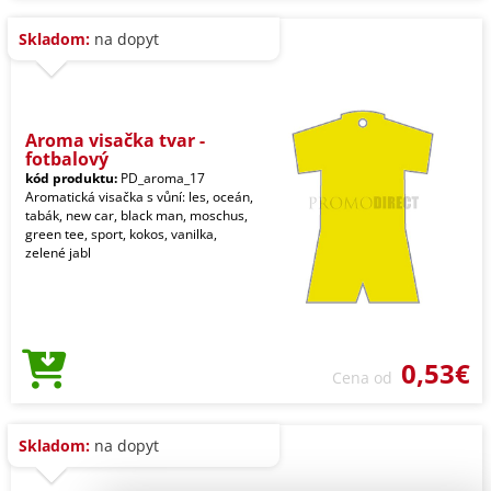
Skladom:
na dopyt
Aroma visačka tvar -
fotbalový
kód produktu:
PD_aroma_17
Aromatická visačka s vůní: les, oceán,
tabák, new car, black man, moschus,
green tee, sport, kokos, vanilka,
zelené jabl
0,53€
Cena od
Skladom:
na dopyt