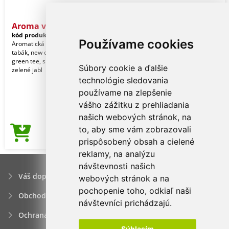
Aroma visačka tvar - hokej
kód produktu:
PD_aroma_18
Používame cookies
Aromatická visačka s vůní: les, oceán,
tabák, new car, black man, moschus,
green tee, sport, kokos, vanilka,
Súbory cookie a ďalšie
zelené jabl
technológie sledovania
používame na zlepšenie
vášho zážitku z prehliadania
našich webových stránok, na
to, aby sme vám zobrazovali
0,53€
Cena od
prispôsobený obsah a cielené
reklamy, na analýzu
návštevnosti našich
Váš dopyt
webových stránok a na
pochopenie toho, odkiaľ naši
Obchodné podmienky
návštevníci prichádzajú.
Ochrana osobných údajov
Súhlasím