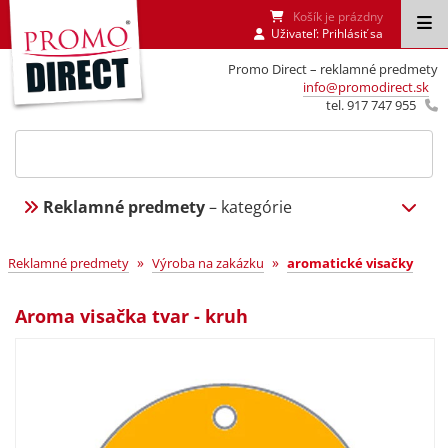
Košík je prázdny
Uživateľ:
Prihlásiť sa
Promo Direct – reklamné predmety
info@promodirect.sk
tel. 917 747 955
Reklamné predmety
– kategórie
»
»
Reklamné predmety
Výroba na zakázku
aromatické visačky
Aroma visačka tvar - kruh