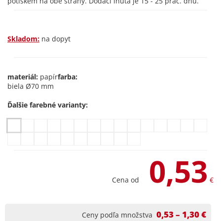
potiskem na obě strany. Dodací lhůta je 15 - 25 prac. dnů.
Skladom:
na dopyt
materiál:
papír
farba:
biela Ø70 mm
Ďalšie farebné varianty:
0,53
Cena od
€
0,53 – 1,30 €
Ceny podľa množstva