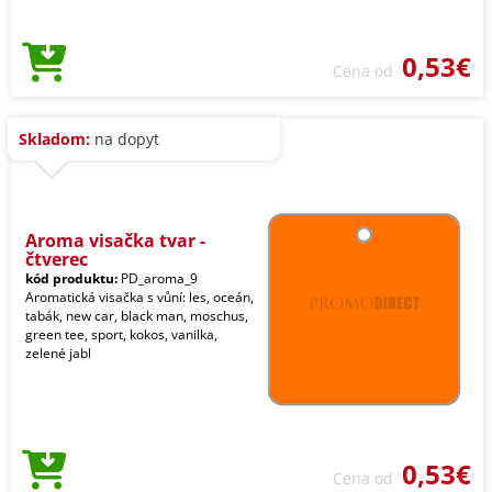
0,53€
Cena od
Skladom:
na dopyt
Aroma visačka tvar -
čtverec
kód produktu:
PD_aroma_9
Aromatická visačka s vůní: les, oceán,
tabák, new car, black man, moschus,
green tee, sport, kokos, vanilka,
zelené jabl
0,53€
Cena od