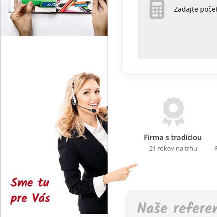
Zadajte poč
Firma s tradíciou
21 rokov na trhu
Sme tu
pre Vás
Naše refere