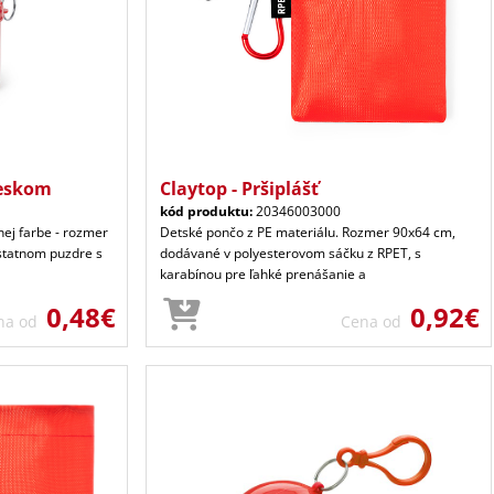
íveskom
Claytop - Pršiplášť
kód produktu:
20346003000
nej farbe - rozmer
Detské pončo z PE materiálu. Rozmer 90x64 cm,
statnom puzdre s
dodávané v polyesterovom sáčku z RPET, s
karabínou pre ľahké prenášanie a
0,48€
0,92€
na od
Cena od