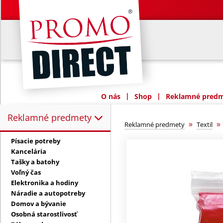
|
|
O nás
Shop
Reklamné predme
Reklamné predmety
Reklamné predmety:
»
Reklamné predmety
Textil
Písacie potreby
Kancelária
Tašky a batohy
Voľný čas
Elektronika a hodiny
Náradie a autopotreby
Domov a bývanie
Osobná starostlivosť