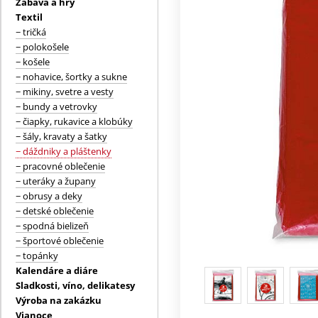
Zábava a hry
Textil
− tričká
− polokošele
− košele
− nohavice, šortky a sukne
− mikiny, svetre a vesty
− bundy a vetrovky
− čiapky, rukavice a klobúky
− šály, kravaty a šatky
− dáždniky a pláštenky
− pracovné oblečenie
− uteráky a župany
− obrusy a deky
− detské oblečenie
− spodná bielizeň
− športové oblečenie
− topánky
Kalendáre a diáre
Sladkosti, víno, delikatesy
Výroba na zakázku
Vianoce