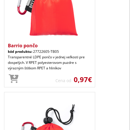
Barrio pončo
kód produktu:
27722605-TB05
Transparentné LDPE pončo v jednej veľkosti pre
dospelých. V RPET polyesterovom puzdre s
výrazným štítkom RPET a hliníkov
0,97€
Cena od