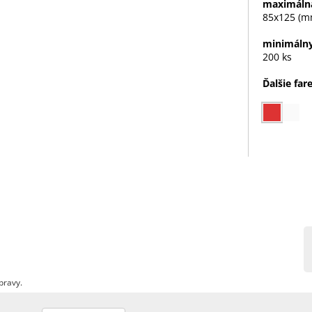
maximálna
85x125 (m
minimálny
200 ks
Ďalšie far
pravy.