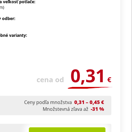
 veľkosť potlače:
m)
 odber:
ebné varianty:
0,31
cena od
€
0,31 – 0,45 €
Ceny podľa množstva
-31 %
Množstevná zľava až