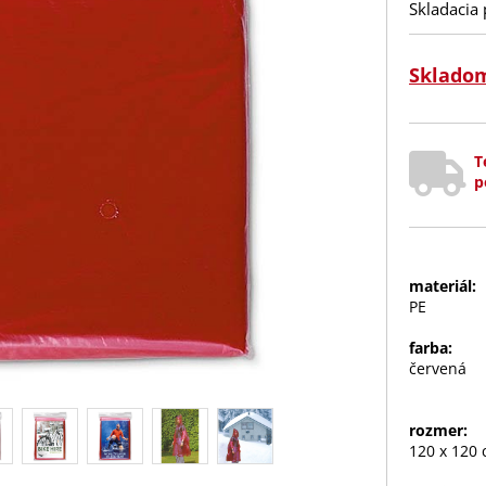
Skladacia
Sklado
T
p
materiál:
PE
farba:
červená
rozmer:
120 x 120