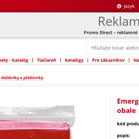
Jazyk
Reklam
Promo Direct – reklamné
|
|
|
|
ty - katalóg
Tlačiareň
Katalógy
Pre zákazníkov
Na
»
dáždniky a pláštenky
Emerg
obale
kód produ
popis: