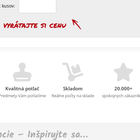
et kusov:
Kvalitná potlač
Skladom
20.000+
Predmety Vám potlačíme
Reálne počty na sklade
spokojných zákazní
ncie – Inšpirujte sa…