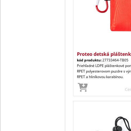
Proteo detská plášten
kód produktu:
27733464-TB05
Priehľadné LDPE pláštenkové ponč
RPET polyesterovom puzdre s vý
RPET a hliníkovou karabínou.
Ce