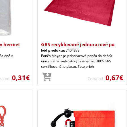
 v hermet
GRS recyklované jednorazové po
kód produktu:
7404873
Balené v
Pončo Mayan je jednorazové pončo do dažďa
univerzálnej veľkosti vyrobenej zo 100% GRS
certifikovaného plastu. Toto prieh
0,31€
0,67€
na od
Cena od