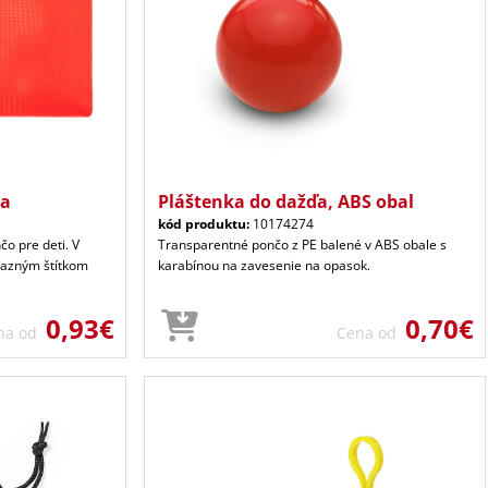
ka
Pláštenka do dažďa, ABS obal
kód produktu:
10174274
o pre deti. V
Transparentné pončo z PE balené v ABS obale s
razným štítkom
karabínou na zavesenie na opasok.
0,93€
0,70€
na od
Cena od