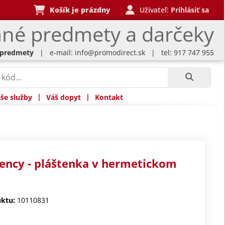
Košík je prázdny
Uživateľ:
Prihlásiť sa
né predmety a darčeky
 predmety
| e-mail:
info@promodirect.sk
| tel: 917 747 955
|
|
še služby
Váš dopyt
Kontakt
ency - pláštenka v hermetickom
ktu:
10110831