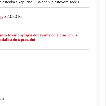
 pláštenka s kapucňou. Balené v plastovom sáčku.
m:
32.050 ks
ento tovar obyčajne dodávame do 5 prac. dní, s
otlačou do 8 prac. dní
 cm