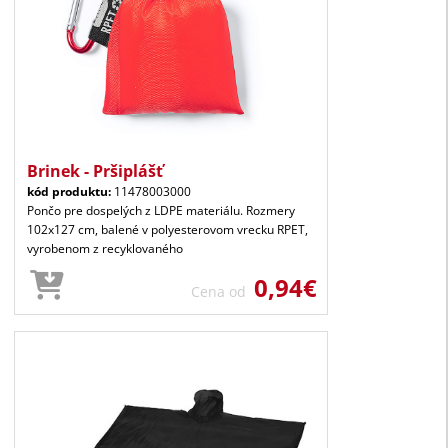
Brinek - Pršiplášť
kód produktu:
11478003000
Pončo pre dospelých z LDPE materiálu. Rozmery
102x127 cm, balené v polyesterovom vrecku RPET,
vyrobenom z recyklovaného
0,94€
Cena od