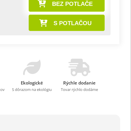
BEZ POTLAČE
S POTLAČOU
Ekologické
Rýchle dodanie
kov
S dôrazom na ekológiu
Tovar rýchlo dodáme