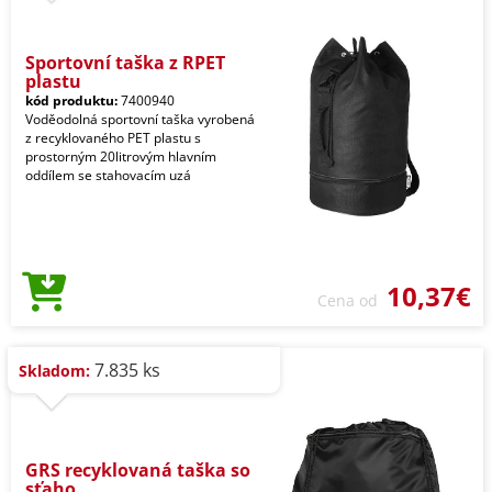
Sportovní taška z RPET
plastu
kód produktu:
7400940
Voděodolná sportovní taška vyrobená
z recyklovaného PET plastu s
prostorným 20litrovým hlavním
oddílem se stahovacím uzá
10,37€
Cena od
7.835 ks
Skladom:
GRS recyklovaná taška so
sťaho