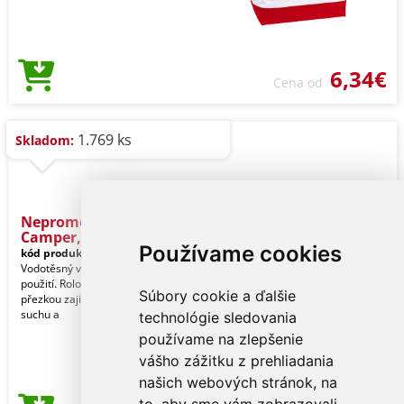
6,34€
Cena od
1.769 ks
Skladom:
Nepromokavý vak
Camper, 10 l,
Používame cookies
kód produktu:
7330447
Vodotěsný vak skvělý pro venkovní
použití. Rolovací horní díl s plastovou
Súbory cookie a ďalšie
přezkou zajišťuje uchování cenností v
suchu a
technológie sledovania
používame na zlepšenie
vášho zážitku z prehliadania
našich webových stránok, na