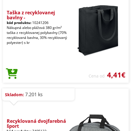
Taška z recyklovanej
bavlny -
kód produktu:
10241206
Nákupná alebo plážová 380 gr/m²
taška z recyklovanej polybavlny (70%
recyklovaná bavlna, 30% recyklovaný
polyester) s kr
4,41€
Cena od
7.201 ks
Skladom:
Recyklovaná dvojfarebná
šport