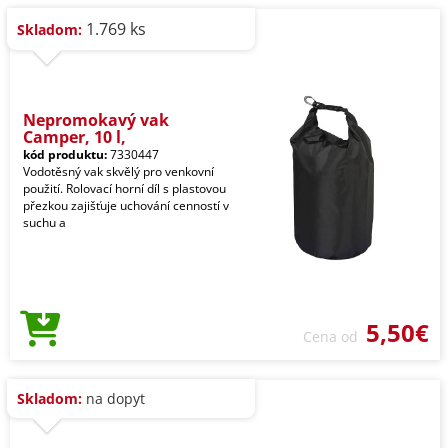
1.769 ks
Skladom:
Nepromokavý vak
Camper, 10 l,
kód produktu:
7330447
Vodotěsný vak skvělý pro venkovní
použití. Rolovací horní díl s plastovou
přezkou zajišťuje uchování cenností v
suchu a
5,50€
Cena od
Skladom:
na dopyt