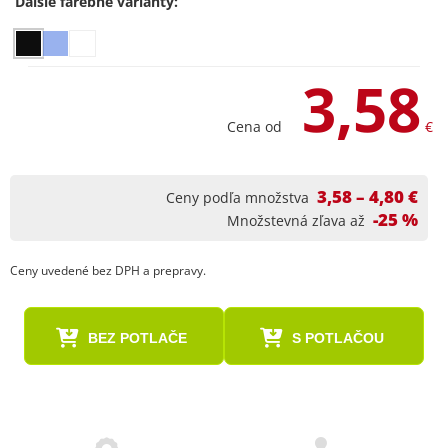
Ďalšie farebné varianty:
3,58
Cena od
€
3,58 – 4,80 €
Ceny podľa množstva
-25 %
Množstevná zľava až
Ceny uvedené bez DPH a prepravy.
BEZ POTLAČE
S POTLAČOU