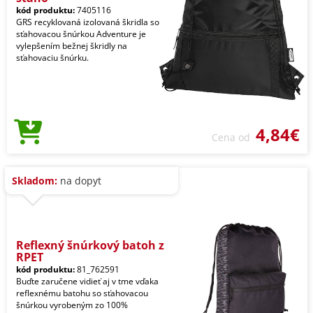
kód produktu:
7405116
GRS recyklovaná izolovaná škridla so
sťahovacou šnúrkou Adventure je
vylepšením bežnej škridly na
sťahovaciu šnúrku.
4,84€
Cena od
Skladom:
na dopyt
Reflexný šnúrkový batoh z
RPET
kód produktu:
81_762591
Buďte zaručene vidieť aj v tme vďaka
reflexnému batohu so sťahovacou
šnúrkou vyrobeným zo 100%