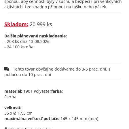
sponou, aby cennosti byly v suchu a bezpečí i při venkovních
aktivitách. Lze snadno připnout na tašku nebo pásek.
Skladom:
20.999 ks
Ďalšie plánované naskladnenie:
- 208 ks dňa 13.08.2026
- 24.100 ks dňa
Tento tovar obyčajne dodávame do 3-6 prac. dní, s
potlačou do 10 prac. dní
materiál:
190T Polyester
farba:
čierna
veľkosti:
35 x Ø 17,5 cm
maximálna veľkosť potlače:
145 x 145 mm (mm)