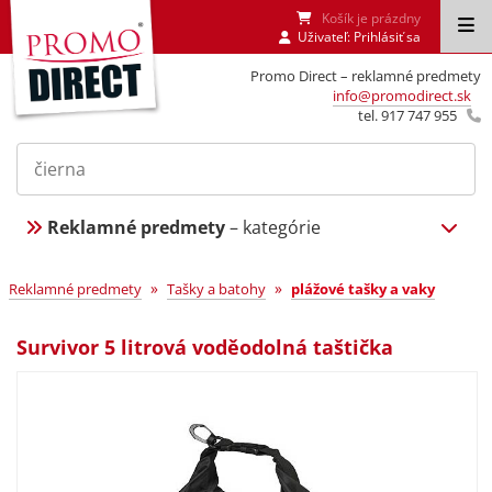
Košík je prázdny
Uživateľ:
Prihlásiť sa
Promo Direct – reklamné predmety
info@promodirect.sk
tel. 917 747 955
Reklamné predmety
– kategórie
»
»
Reklamné predmety
Tašky a batohy
plážové tašky a vaky
Survivor 5 litrová voděodolná taštička