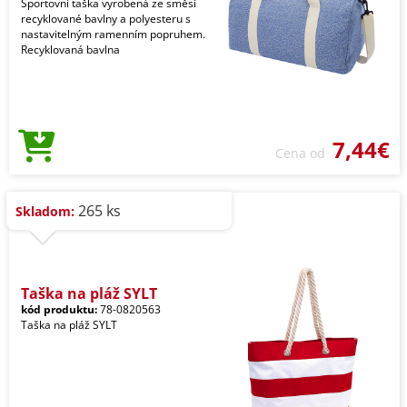
Sportovní taška vyrobená ze směsi
recyklované bavlny a polyesteru s
nastavitelným ramenním popruhem.
Recyklovaná bavlna
7,44€
Cena od
265 ks
Skladom:
Taška na pláž SYLT
kód produktu:
78-0820563
Taška na pláž SYLT