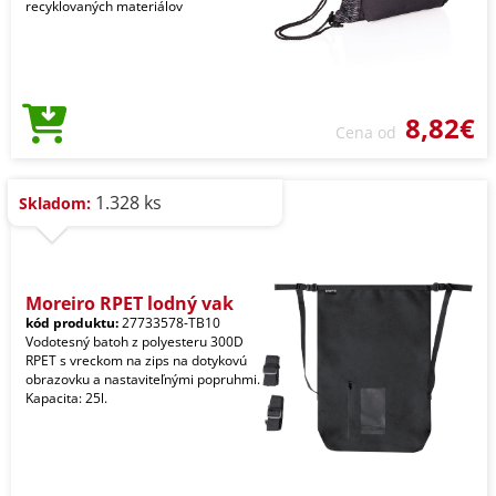
recyklovaných materiálov
8,82€
Cena od
1.328 ks
Skladom:
Moreiro RPET lodný vak
kód produktu:
27733578-TB10
Vodotesný batoh z polyesteru 300D
RPET s vreckom na zips na dotykovú
obrazovku a nastaviteľnými popruhmi.
Kapacita: 25l.