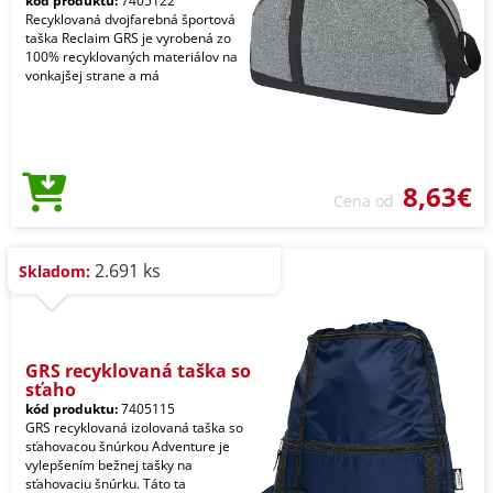
kód produktu:
7405122
Recyklovaná dvojfarebná športová
taška Reclaim GRS je vyrobená zo
100% recyklovaných materiálov na
vonkajšej strane a má
8,63€
Cena od
2.691 ks
Skladom:
GRS recyklovaná taška so
sťaho
kód produktu:
7405115
GRS recyklovaná izolovaná taška so
sťahovacou šnúrkou Adventure je
vylepšením bežnej tašky na
sťahovaciu šnúrku. Táto ta