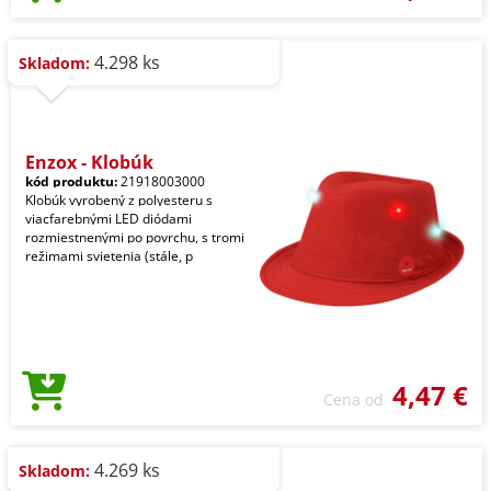
4.298 ks
Skladom:
Enzox - Klobúk
kód produktu:
21918003000
Klobúk vyrobený z polyesteru s
viacfarebnými LED diódami
rozmiestnenými po povrchu, s tromi
režimami svietenia (stále, p
4,47 €
Cena od
4.269 ks
Skladom: