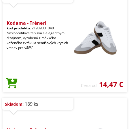
Kodama - Tréneri
kód produktu:
21939001040
Nízkoprofilová teniska s elegantným
dizajnom, vyrobená z mäkkého
koženého zvršku a semišových krycích
vrstiev pre väčší
14,47 €
Cena od
189 ks
Skladom: