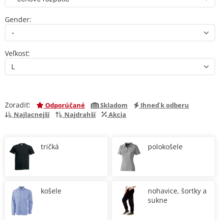
Gender:
Veľkosť:
Zoradiť:
Odporúčané
Skladom
Ihneď k odberu
Najlacnejší
Najdrahší
Akcia
tričká
polokošele
košele
nohavice, šortky a
sukne