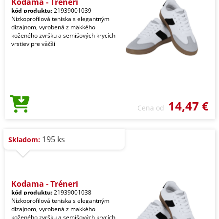
Kodama - Tréneri
kód produktu:
21939001039
Nízkoprofilová teniska s elegantným
dizajnom, vyrobená z mäkkého
koženého zvršku a semišových krycích
vrstiev pre väčší
14,47 €
Cena od
195 ks
Skladom:
Kodama - Tréneri
kód produktu:
21939001038
Nízkoprofilová teniska s elegantným
dizajnom, vyrobená z mäkkého
koženého zvršku a semišových krycích