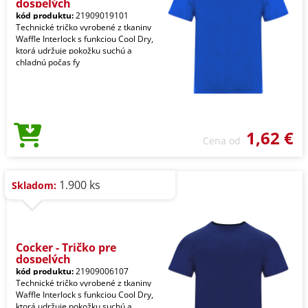
dospelých
kód produktu:
21909019101
Technické tričko vyrobené z tkaniny
Waffle Interlock s funkciou Cool Dry,
ktorá udržuje pokožku suchú a
chladnú počas fy
1,62 €
Cena od
1.900 ks
Skladom:
Cocker - Tričko pre
dospelých
kód produktu:
21909006107
Technické tričko vyrobené z tkaniny
Waffle Interlock s funkciou Cool Dry,
ktorá udržuje pokožku suchú a