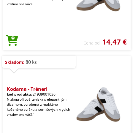
vrstiev pre väčší
14,47 €
Cena od
80 ks
Skladom:
Kodama - Tréneri
kód produktu:
21939001036
Nízkoprofilová teniska s elegantným
dizajnom, vyrobená z mäkkého
koženého zvršku a semišových krycích
vrstiev pre väčší