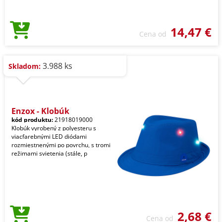
14,47 €
Cena od
3.988 ks
Skladom:
Enzox - Klobúk
kód produktu:
21918019000
Klobúk vyrobený z polyesteru s
viacfarebnými LED diódami
rozmiestnenými po povrchu, s tromi
režimami svietenia (stále, p
2,68 €
Cena od