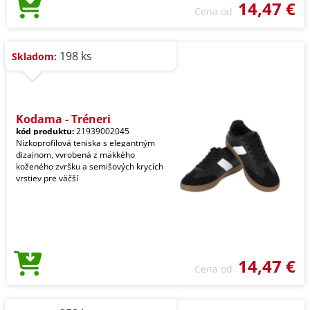
14,47 €
Cena od
198 ks
Skladom:
Kodama - Tréneri
kód produktu:
21939002045
Nízkoprofilová teniska s elegantným
dizajnom, vyrobená z mäkkého
koženého zvršku a semišových krycích
vrstiev pre väčší
14,47 €
Cena od