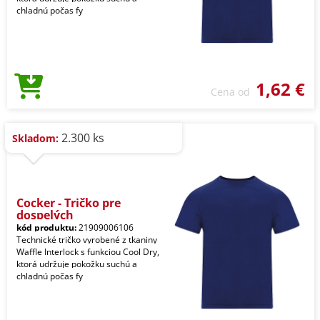
chladnú počas fy
1,62 €
Cena od
2.300 ks
Skladom:
Cocker - Tričko pre
dospelých
kód produktu:
21909006106
Technické tričko vyrobené z tkaniny
Waffle Interlock s funkciou Cool Dry,
ktorá udržuje pokožku suchú a
chladnú počas fy