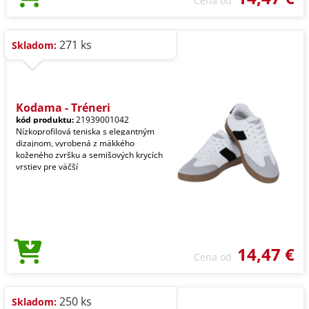
Cena od
271 ks
Skladom:
Kodama - Tréneri
kód produktu:
21939001042
Nízkoprofilová teniska s elegantným
dizajnom, vyrobená z mäkkého
koženého zvršku a semišových krycích
vrstiev pre väčší
14,47 €
Cena od
250 ks
Skladom: