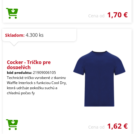
1,70 €
Cena od
4.300 ks
Skladom:
Cocker - Tričko pre
dospelých
kód produktu:
21909006105
Technické tričko vyrobené z tkaniny
Waffle Interlock s funkciou Cool Dry,
ktorá udržuje pokožku suchú a
chladnú počas fy
1,62 €
Cena od