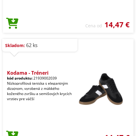
14,47 €
Cena od
62 ks
Skladom:
Kodama - Tréneri
kód produktu:
21939002039
Nízkoprofilová teniska s elegantným
dizajnom, vyrobená z mäkkého
koženého zvršku a semišových krycích
vrstiev pre väčší