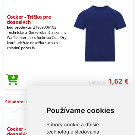
Cocker - Tričko pre
dospelých
kód produktu:
21909006103
Technické tričko vyrobené z tkaniny
Waffle Interlock s funkciou Cool Dry,
ktorá udržuje pokožku suchú a
chladnú počas fy
1,62 €
Cena od
4.200 ks
Skladom:
Používame cookies
Súbory cookie a ďalšie
Cocker - Tričko pre
technológie sledovania
dospelých