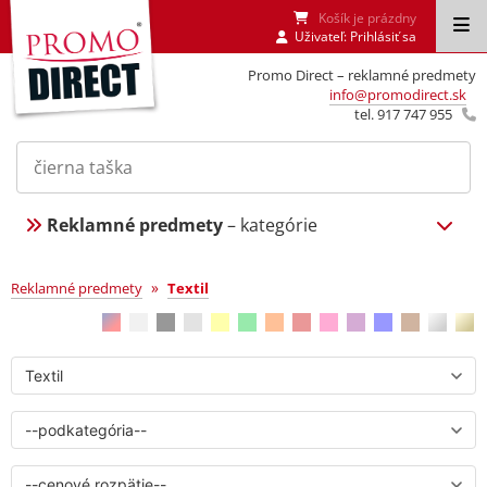
Košík je prázdny
Uživateľ:
Prihlásiť sa
Promo Direct – reklamné predmety
info@promodirect.sk
tel. 917 747 955
Reklamné predmety
– kategórie
Textil
»
Reklamné predmety
Textil