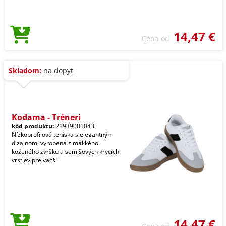
14,47 €
Cena od
Skladom:
na dopyt
Kodama - Tréneri
kód produktu:
21939001043
Nízkoprofilová teniska s elegantným
dizajnom, vyrobená z mäkkého
koženého zvršku a semišových krycích
vrstiev pre väčší
14,47 €