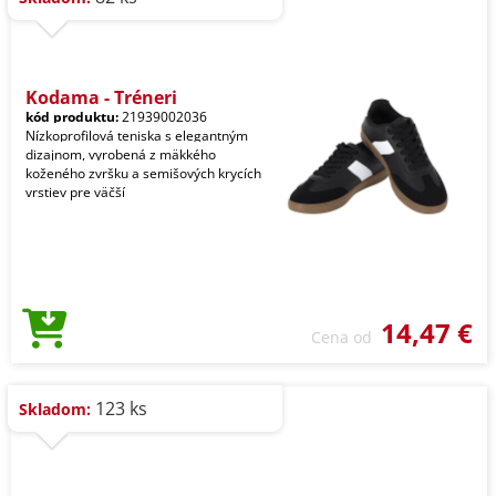
Kodama - Tréneri
kód produktu:
21939002036
Nízkoprofilová teniska s elegantným
dizajnom, vyrobená z mäkkého
koženého zvršku a semišových krycích
vrstiev pre väčší
14,47 €
Cena od
123 ks
Skladom: