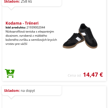
258 ks
Skladom:
Kodama - Tréneri
kód produktu:
21939002044
Nízkoprofilová teniska s elegantným
dizajnom, vyrobená z mäkkého
koženého zvršku a semišových krycích
vrstiev pre väčší
14,47 €
Cena od
Skladom:
na dopyt