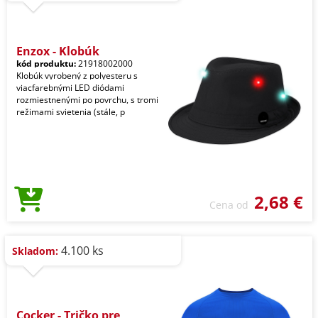
Enzox - Klobúk
kód produktu:
21918002000
Klobúk vyrobený z polyesteru s
viacfarebnými LED diódami
rozmiestnenými po povrchu, s tromi
režimami svietenia (stále, p
2,68 €
Cena od
4.100 ks
Skladom:
Cocker - Tričko pre