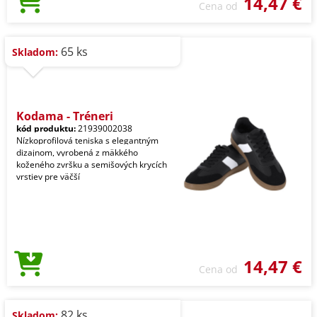
14,47 €
Cena od
65 ks
Skladom:
Kodama - Tréneri
kód produktu:
21939002038
Nízkoprofilová teniska s elegantným
dizajnom, vyrobená z mäkkého
koženého zvršku a semišových krycích
vrstiev pre väčší
14,47 €
Cena od
82 ks
Skladom: