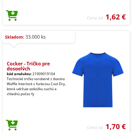
1,62 €
Cena od
33.000 ks
Skladom:
Cocker - Tričko pre
dospelých
kód produktu:
21909019104
Technické tričko vyrobené z tkaniny
Waffle Interlock s funkciou Cool Dry,
ktorá udržuje pokožku suchú a
chladnú počas fy
1,70 €
Cena od