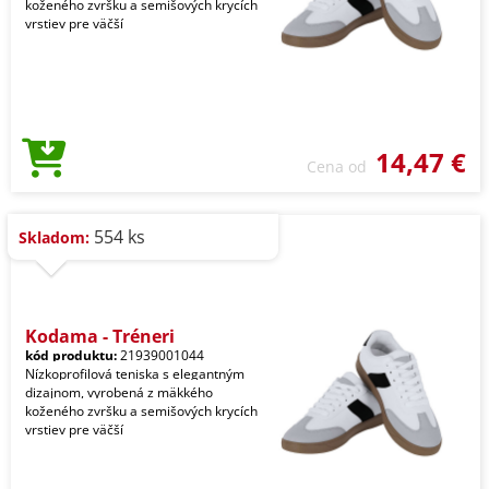
koženého zvršku a semišových krycích
vrstiev pre väčší
14,47 €
Cena od
554 ks
Skladom:
Kodama - Tréneri
kód produktu:
21939001044
Nízkoprofilová teniska s elegantným
dizajnom, vyrobená z mäkkého
koženého zvršku a semišových krycích
vrstiev pre väčší