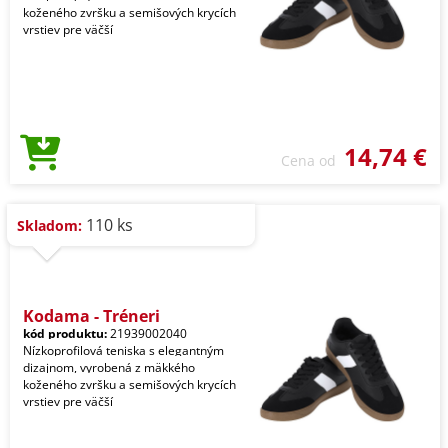
koženého zvršku a semišových krycích
vrstiev pre väčší
14,74 €
Cena od
110 ks
Skladom:
Kodama - Tréneri
kód produktu:
21939002040
Nízkoprofilová teniska s elegantným
dizajnom, vyrobená z mäkkého
koženého zvršku a semišových krycích
vrstiev pre väčší