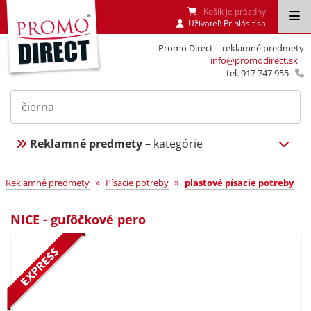
Košík je prázdny
Uživateľ:
Prihlásiť sa
Promo Direct – reklamné predmety
info@promodirect.sk
tel. 917 747 955
Reklamné predmety
– kategórie
»
»
Reklamné predmety
Písacie potreby
plastové písacie potreby
NICE - guľôčkové pero