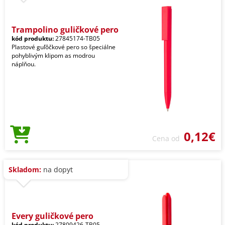
Trampolino guličkové pero
kód produktu:
27845174-TB05
Plastové guľôčkové pero so špeciálne
pohyblivým klipom as modrou
náplňou.
0,12€
Cena od
Skladom:
na dopyt
Every guličkové pero
kód produktu:
27809426-TB05