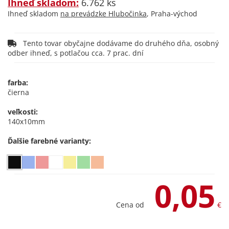
Ihneď skladom:
6.762 ks
Ihneď skladom
na prevádzke Hlubočinka
, Praha-východ
Tento tovar obyčajne dodávame do druhého dňa, osobný
odber ihneď, s potlačou cca. 7 prac. dní
farba:
čierna
veľkosti:
140x10mm
Ďalšie farebné varianty:
0,05
Cena od
€