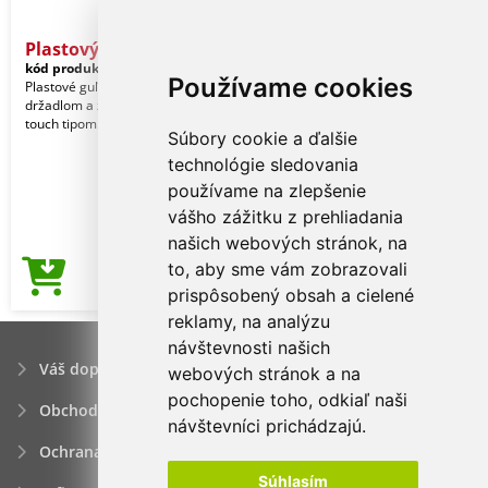
Plastový stylus
kód produktu:
10181083
Používame cookies
Plastové guľôčkové pero s mäkkým
držadlom a zodpovedajúcim soft
touch tipom. Modrý atrament.
Súbory cookie a ďalšie
technológie sledovania
používame na zlepšenie
vášho zážitku z prehliadania
našich webových stránok, na
to, aby sme vám zobrazovali
0,13€
Cena od
prispôsobený obsah a cielené
reklamy, na analýzu
návštevnosti našich
Váš dopyt
webových stránok a na
pochopenie toho, odkiaľ naši
Obchodné podmienky
návštevníci prichádzajú.
Ochrana osobných údajov
Súhlasím