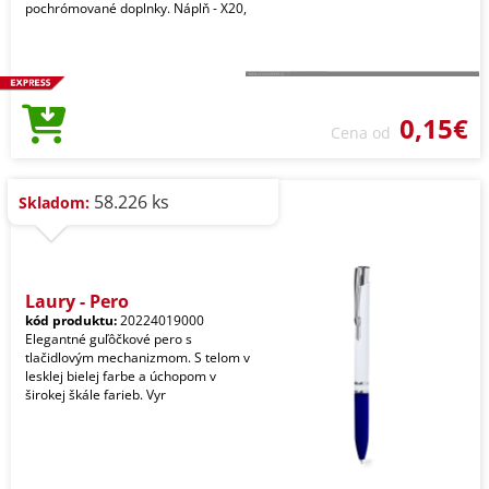
pochrómované doplnky. Náplň - X20,
0,15€
Cena od
58.226 ks
Skladom:
Laury - Pero
kód produktu:
20224019000
Elegantné guľôčkové pero s
tlačidlovým mechanizmom. S telom v
lesklej bielej farbe a úchopom v
širokej škále farieb. Vyr