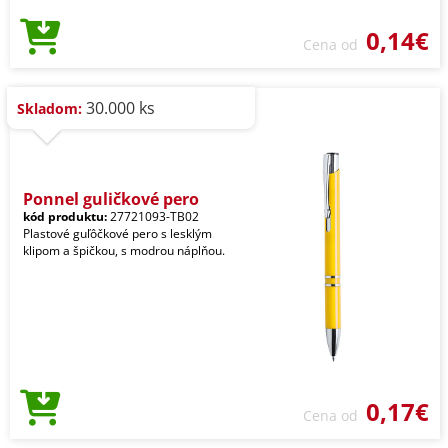
0,14€
Cena od
30.000 ks
Skladom:
Ponnel guličkové pero
kód produktu:
27721093-TB02
Plastové guľôčkové pero s lesklým
klipom a špičkou, s modrou náplňou.
0,17€
Cena od