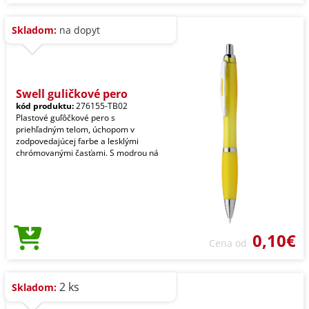
Skladom:
na dopyt
Swell guličkové pero
kód produktu:
276155-TB02
Plastové guľôčkové pero s
priehľadným telom, úchopom v
zodpovedajúcej farbe a lesklými
chrómovanými časťami. S modrou ná
0,10€
Cena od
2 ks
Skladom: