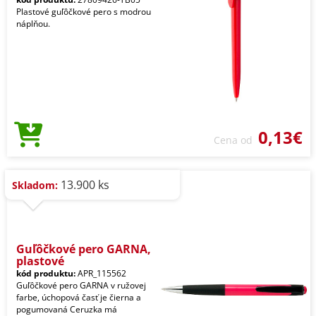
Plastové guľôčkové pero s modrou
náplňou.
0,13€
Cena od
13.900 ks
Skladom:
Guľôčkové pero GARNA,
plastové
kód produktu:
APR_115562
Guľôčkové pero GARNA v ružovej
farbe, úchopová časť je čierna a
pogumovaná Ceruzka má