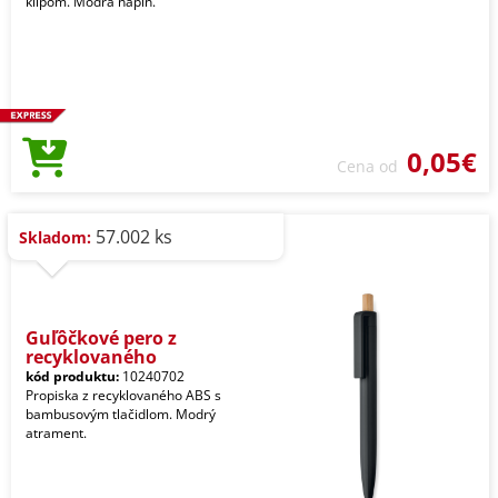
klipom. Modrá náplň.
0,05€
Cena od
57.002 ks
Skladom:
Guľôčkové pero z
recyklovaného
kód produktu:
10240702
Propiska z recyklovaného ABS s
bambusovým tlačidlom. Modrý
atrament.