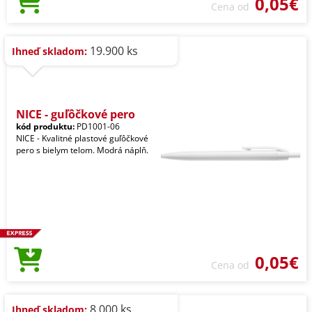
0,05€
Cena od
19.900 ks
Ihneď skladom:
NICE - guľôčkové pero
kód produktu:
PD1001-06
NICE - Kvalitné plastové guľôčkové
pero s bielym telom. Modrá náplň.
0,05€
Cena od
8.000 ks
Ihneď skladom: