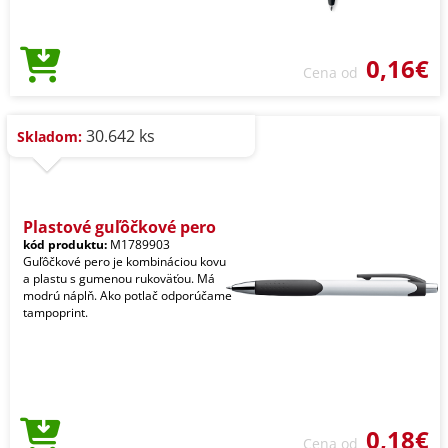
0,16€
Cena od
30.642 ks
Skladom:
Plastové guľôčkové pero
kód produktu:
M1789903
Guľôčkové pero je kombináciou kovu
a plastu s gumenou rukoväťou. Má
modrú náplň. Ako potlač odporúčame
tampoprint.
0,18€
Cena od