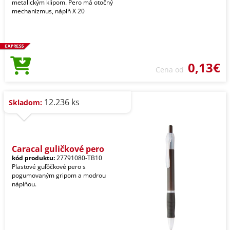
metalickým klipom. Pero má otočný
mechanizmus, náplň X 20
0,13€
Cena od
12.236 ks
Skladom:
Caracal guličkové pero
kód produktu:
27791080-TB10
Plastové guľôčkové pero s
pogumovaným gripom a modrou
náplňou.