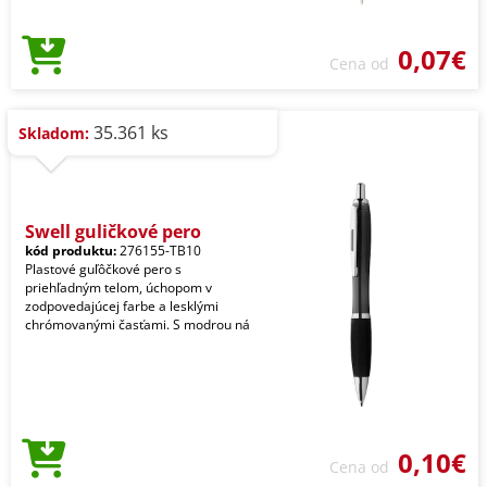
0,07€
Cena od
35.361 ks
Skladom:
Swell guličkové pero
kód produktu:
276155-TB10
Plastové guľôčkové pero s
priehľadným telom, úchopom v
zodpovedajúcej farbe a lesklými
chrómovanými časťami. S modrou ná
0,10€
Cena od