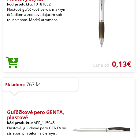
kód produktu:
10181082
Plastové guľôčkové pero s mäkkým
držadlom a zodpovedajúcim soft
touch tipom. Modrý atrament.
0,13€
Cena od
767 ks
Skladom:
Guľôčkové pero GENTA,
plastové
kód produktu:
APR_115945
Plastové, guličkové pero GENTA so
strieborným telom a čiernym,