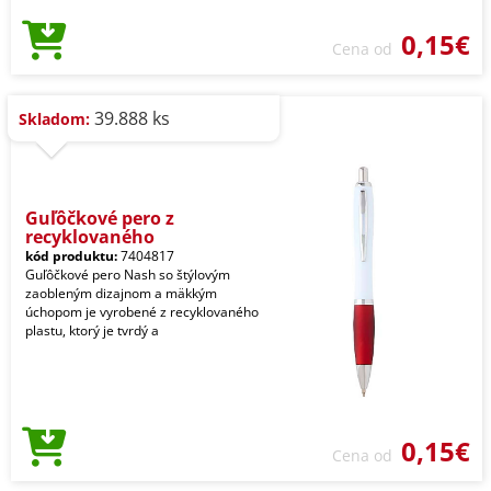
0,15€
Cena od
39.888 ks
Skladom:
Guľôčkové pero z
recyklovaného
kód produktu:
7404817
Guľôčkové pero Nash so štýlovým
zaobleným dizajnom a mäkkým
úchopom je vyrobené z recyklovaného
plastu, ktorý je tvrdý a
0,15€
Cena od