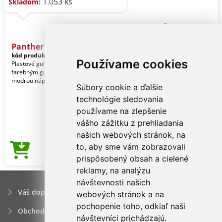
1.053 ks
Skladom:
Panther guličkové pero
kód produktu:
27809499-TB25
Používame cookies
Plastové guľôčkové pero s rovnako
farebným gumovým úchopom, s
modrou náplňou.
Súbory cookie a ďalšie
technológie sledovania
používame na zlepšenie
vášho zážitku z prehliadania
našich webových stránok, na
to, aby sme vám zobrazovali
0,11€
Cena od
prispôsobený obsah a cielené
reklamy, na analýzu
návštevnosti našich
Váš dopyt
webových stránok a na
pochopenie toho, odkiaľ naši
Obchodné podmienky
návštevníci prichádzajú.