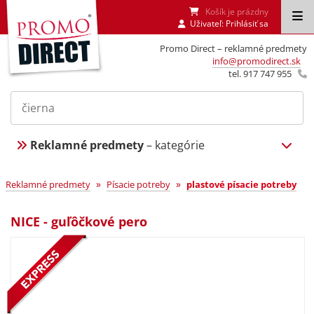
Košík je prázdny
Uživateľ:
Prihlásiť sa
Promo Direct – reklamné predmety
info@promodirect.sk
tel. 917 747 955
Reklamné predmety
– kategórie
»
»
Reklamné predmety
Písacie potreby
plastové písacie potreby
NICE - guľôčkové pero