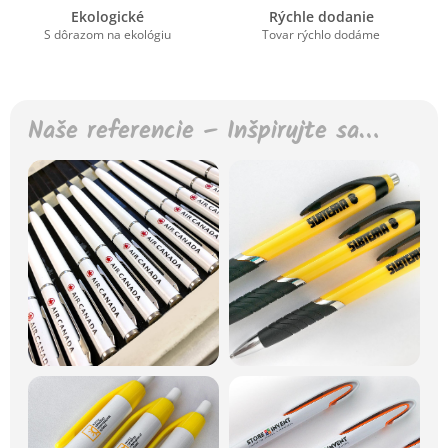
Ekologické
Rýchle dodanie
S dôrazom na ekológiu
Tovar rýchlo dodáme
Naše referencie – Inšpirujte sa…