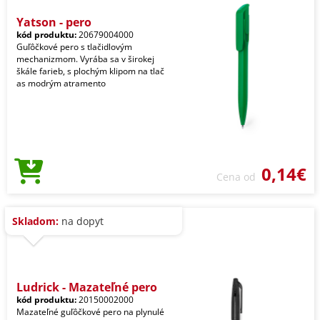
Yatson - pero
kód produktu:
20679004000
Guľôčkové pero s tlačidlovým
mechanizmom. Vyrába sa v širokej
škále farieb, s plochým klipom na tlač
as modrým atramento
0,14€
Cena od
Skladom:
na dopyt
Ludrick - Mazateľné pero
kód produktu:
20150002000
Mazateľné guľôčkové pero na plynulé