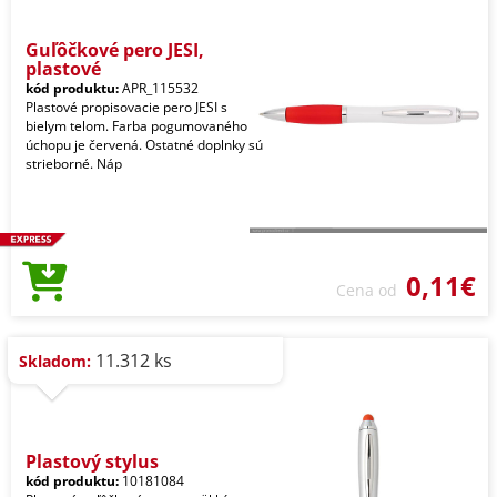
Guľôčkové pero JESI,
plastové
kód produktu:
APR_115532
Plastové propisovacie pero JESI s
bielym telom. Farba pogumovaného
úchopu je červená. Ostatné doplnky sú
strieborné. Náp
0,11€
Cena od
11.312 ks
Skladom:
Plastový stylus
kód produktu:
10181084