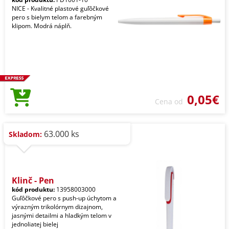
NICE - Kvalitné plastové guľôčkové
pero s bielym telom a farebným
klipom. Modrá náplň.
0,05€
Cena od
63.000 ks
Skladom:
Klinč - Pen
kód produktu:
13958003000
Guľôčkové pero s push-up úchytom a
výrazným trikolórnym dizajnom,
jasnými detailmi a hladkým telom v
jednoliatej bielej