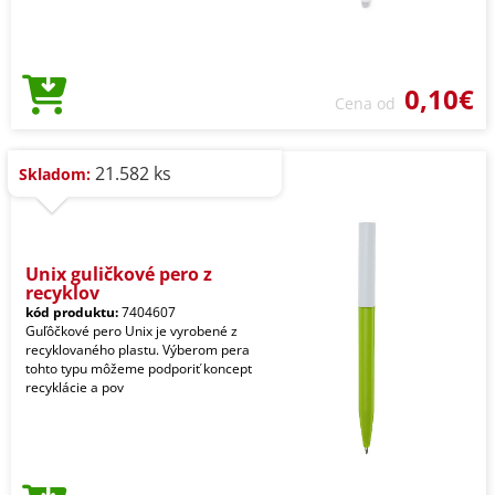
0,10€
Cena od
21.582 ks
Skladom:
Unix guličkové pero z
recyklov
kód produktu:
7404607
Guľôčkové pero Unix je vyrobené z
recyklovaného plastu. Výberom pera
tohto typu môžeme podporiť koncept
recyklácie a pov