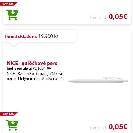
0,05€
Cena od
19.900 ks
Ihneď skladom:
NICE - guľôčkové pero
kód produktu:
PD1001-06
NICE - Kvalitné plastové guľôčkové
pero s bielym telom. Modrá náplň.
0,05€
Cena od