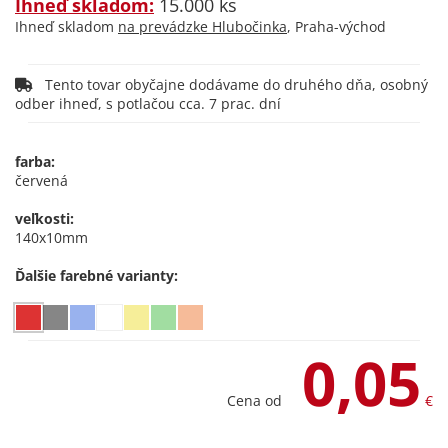
Ihneď skladom:
15.000 ks
Ihneď skladom
na prevádzke Hlubočinka
, Praha-východ
Tento tovar obyčajne dodávame do druhého dňa, osobný
odber ihneď, s potlačou cca. 7 prac. dní
farba:
červená
veľkosti:
140x10mm
Ďalšie farebné varianty:
0,05
Cena od
€