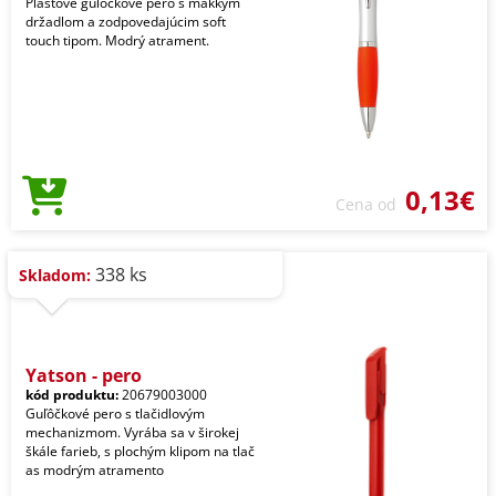
Plastové guľôčkové pero s mäkkým
držadlom a zodpovedajúcim soft
touch tipom. Modrý atrament.
0,13€
Cena od
338 ks
Skladom:
Yatson - pero
kód produktu:
20679003000
Guľôčkové pero s tlačidlovým
mechanizmom. Vyrába sa v širokej
škále farieb, s plochým klipom na tlač
as modrým atramento