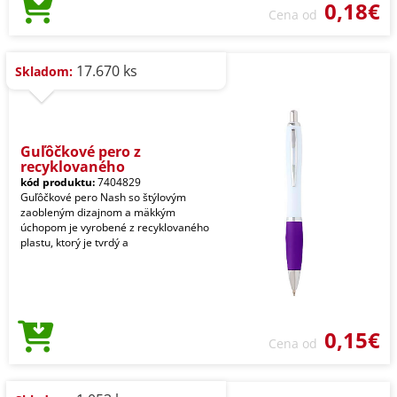
0,18€
Cena od
17.670 ks
Skladom:
Guľôčkové pero z
recyklovaného
kód produktu:
7404829
Guľôčkové pero Nash so štýlovým
zaobleným dizajnom a mäkkým
úchopom je vyrobené z recyklovaného
plastu, ktorý je tvrdý a
0,15€
Cena od