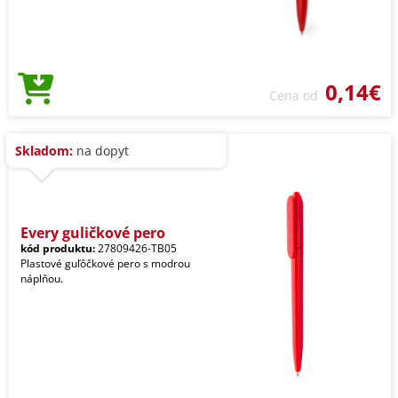
0,14€
Cena od
Skladom:
na dopyt
Every guličkové pero
kód produktu:
27809426-TB05
Plastové guľôčkové pero s modrou
náplňou.