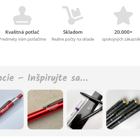
Kvalitná potlač
Skladom
20.000+
Predmety Vám potlačíme
Reálne počty na sklade
spokojných zákazní
ncie – Inšpirujte sa…