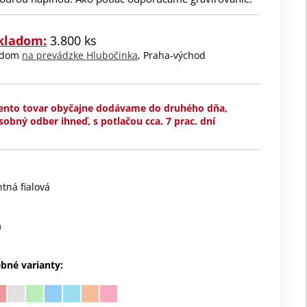
kladom:
3.800 ks
ladom
na prevádzke Hlubočinka
, Praha-východ
ento tovar obyčajne dodávame do druhého dňa,
sobný odber ihneď, s potlačou cca. 7 prac. dní
tná fialová
m
ebné varianty: