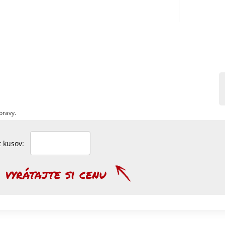
pravy.
et kusov: