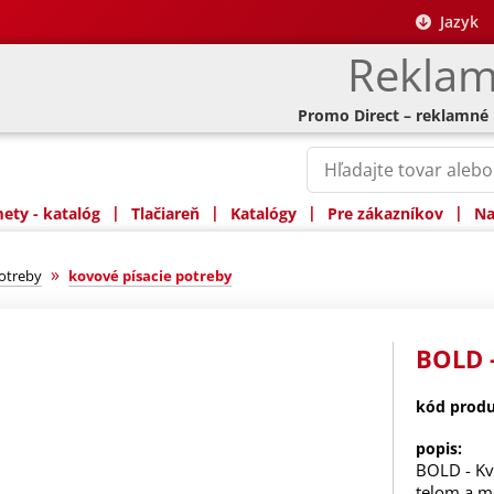
Jazyk
Reklam
Promo Direct – reklamné
|
|
|
|
ty - katalóg
Tlačiareň
Katalógy
Pre zákazníkov
Na
»
potreby
kovové písacie potreby
BOLD 
kód produ
popis:
BOLD - Kv
telom a m