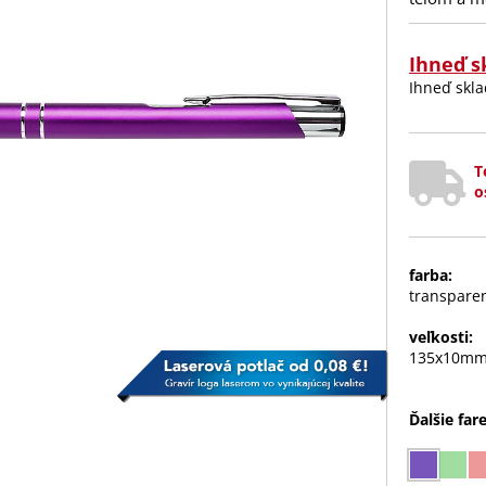
Ihneď s
Ihneď sk
T
o
farba:
transparen
veľkosti:
135x10m
Ďalšie far