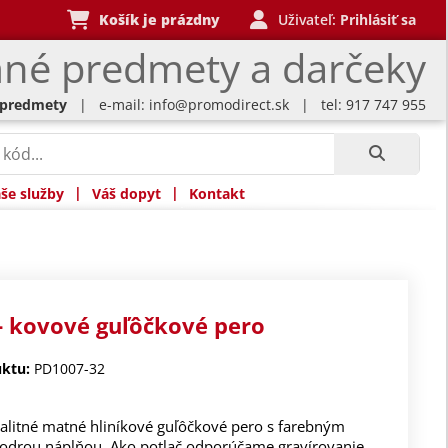
Košík je prázdny
Uživateľ:
Prihlásiť sa
né predmety a darčeky
 predmety
| e-mail:
info@promodirect.sk
| tel: 917 747 955
|
|
še služby
Váš dopyt
Kontakt
- kovové guľôčkové pero
ktu:
PD1007-32
alitné matné hliníkové guľôčkové pero s farebným
odrou náplňou. Ako potlač odporúčame gravírovanie.