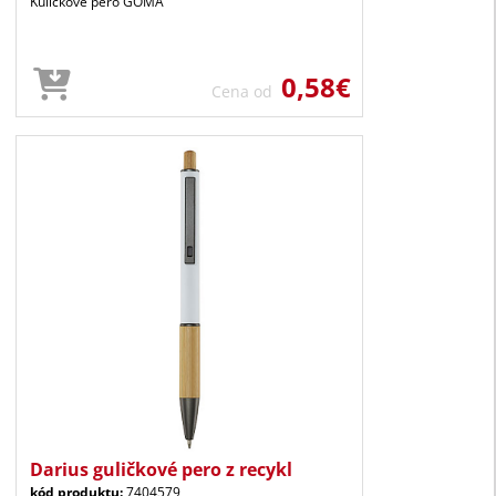
Kuličkové pero GOMA
0,58€
Cena od
Darius guličkové pero z recykl
kód produktu:
7404579