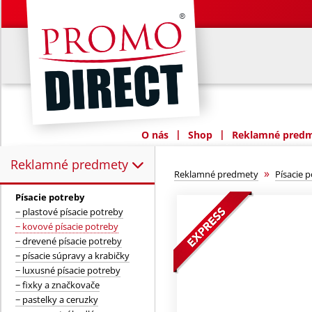
|
|
O nás
Shop
Reklamné predme
Reklamné predmety
Reklamné predmety:
»
Reklamné predmety
Písacie 
Písacie potreby
− plastové písacie potreby
− kovové písacie potreby
− drevené písacie potreby
− písacie súpravy a krabičky
− luxusné písacie potreby
− fixky a značkovače
− pastelky a ceruzky