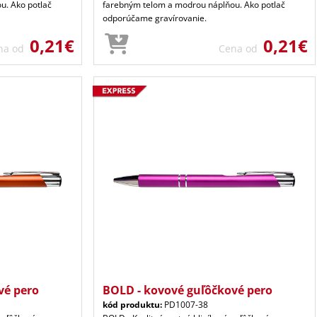
u. Ako potlač
farebným telom a modrou náplňou. Ako potlač
odporúčame gravírovanie.
0,21€
0,21€
na od
Cena od
vé pero
BOLD - kovové guľôčkové pero
kód produktu:
PD1007-38