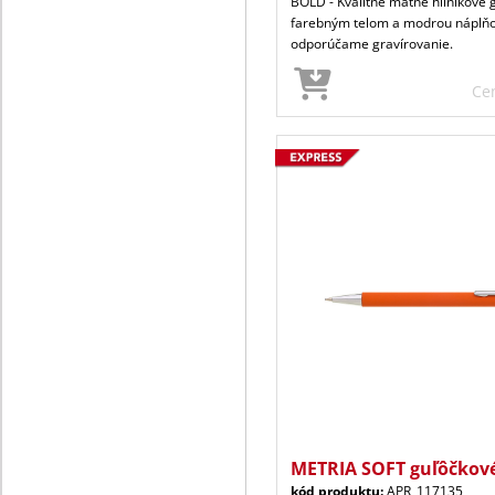
BOLD - Kvalitné matné hliníkové 
farebným telom a modrou náplňo
odporúčame gravírovanie.
Ce
METRIA SOFT guľôčkové
kód produktu:
APR_117135