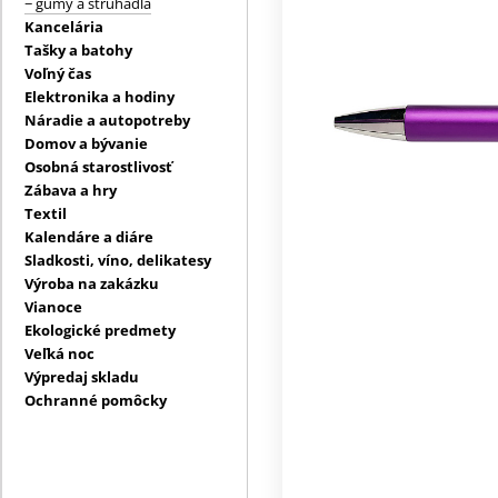
− gumy a strúhadlá
Kancelária
Tašky a batohy
Voľný čas
Elektronika a hodiny
Náradie a autopotreby
Domov a bývanie
Osobná starostlivosť
Zábava a hry
Textil
Kalendáre a diáre
Sladkosti, víno, delikatesy
Výroba na zakázku
Vianoce
Ekologické predmety
Veľká noc
Výpredaj skladu
Ochranné pomôcky