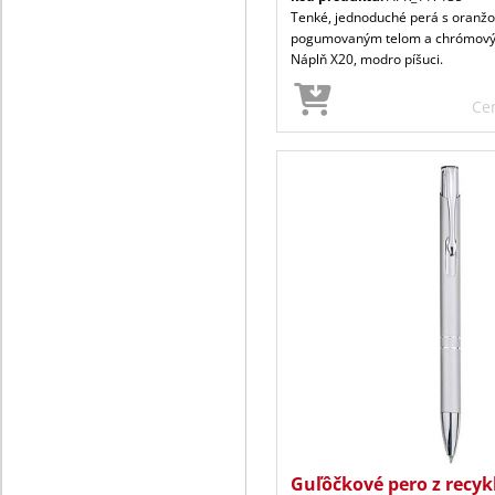
Tenké, jednoduché perá s oranž
pogumovaným telom a chrómový
Náplň X20, modro píšuci.
Ce
Guľôčkové pero z recy