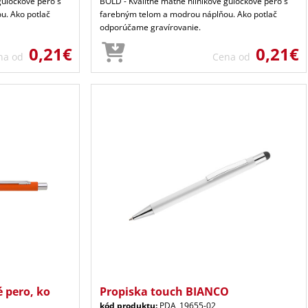
guľôčkové pero s
BOLD - Kvalitné matné hliníkové guľôčkové pero s
u. Ako potlač
farebným telom a modrou náplňou. Ako potlač
odporúčame gravírovanie.
0,21€
0,21€
na od
Cena od
 pero, ko
Propiska touch BIANCO
kód produktu:
PDA_19655-02