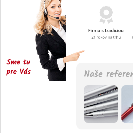
Firma s tradíciou
21 rokov na trhu
Sme tu
pre Vás
Naše refere