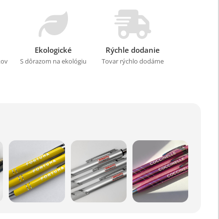
Ekologické
Rýchle dodanie
kov
S dôrazom na ekológiu
Tovar rýchlo dodáme