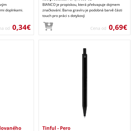
ovým
BIANCO je propiskou, která překvapuje dojmem
mi doplnkami.
značkování. Barva gravíru je podobná barvě části
touch pro práci s dotykový
0,34€
0,69€
na od
Cena od
klovaného
Tinful - Pero