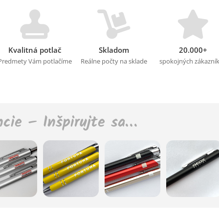
Kvalitná potlač
Skladom
20.000+
Predmety Vám potlačíme
Reálne počty na sklade
spokojných zákazní
ncie – Inšpirujte sa…