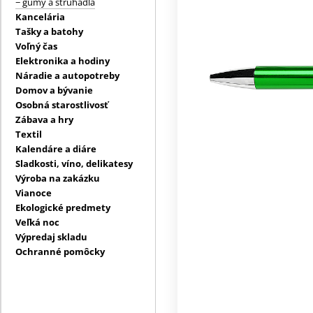
− gumy a strúhadlá
Kancelária
Tašky a batohy
Voľný čas
Elektronika a hodiny
Náradie a autopotreby
Domov a bývanie
Osobná starostlivosť
Zábava a hry
Textil
Kalendáre a diáre
Sladkosti, víno, delikatesy
Výroba na zakázku
Vianoce
Ekologické predmety
Veľká noc
Výpredaj skladu
Ochranné pomôcky