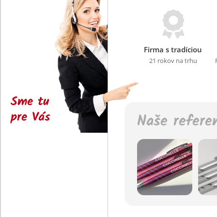
Firma s tradíciou
21 rokov na trhu
Sme tu
pre Vás
Naše refere