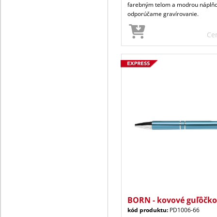
farebným telom a modrou náplňo
odporúčame gravírovanie.
Ce
BORN - kovové guľôčko
kód produktu:
PD1006-66