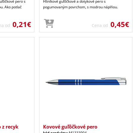
guľôčkové pero s
Hliníkové guľôčkové a dotykové pero s
u. Ako potlač
pogumovaným povrchom, s modrou náplňou.
0,21€
0,45€
na od
Cena od
 z recyk
Kovové guľôčkové pero
kód produktu:
M1333904