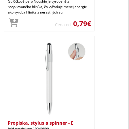
Guľôčkové pero Nooshin je vyrobené z
recyklovaného hliníka, čo vyžaduje menej energie
ako výroba hliníka z nerastných su
0,79€
Cena od
Propiska, stylus a spinner - E
kód produktu:
10240890