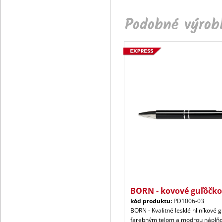
Podobné výrobk
BORN - kovové guľôčko
kód produktu:
PD1006-03
BORN - Kvalitné lesklé hliníkové 
farebným telom a modrou náplňo