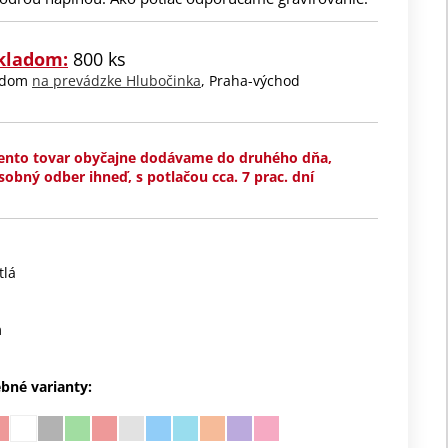
kladom:
800 ks
ladom
na prevádzke Hlubočinka
, Praha-východ
ento tovar obyčajne dodávame do druhého dňa,
sobný odber ihneď, s potlačou cca. 7 prac. dní
tlá
m
ebné varianty: