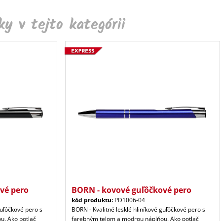
y v tejto kategórii
vé pero
BORN - kovové guľôčkové pero
kód produktu:
PD1006-04
guľôčkové pero s
BORN - Kvalitné lesklé hliníkové guľôčkové pero s
u. Ako potlač
farebným telom a modrou náplňou. Ako potlač