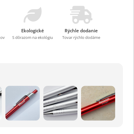
Ekologické
Rýchle dodanie
kov
S dôrazom na ekológiu
Tovar rýchlo dodáme