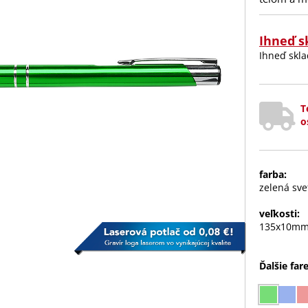
Ihneď s
Ihneď sk
T
o
farba:
zelená sve
veľkosti:
135x10m
Ďalšie far