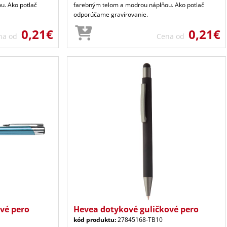
u. Ako potlač
farebným telom a modrou náplňou. Ako potlač
odporúčame gravírovanie.
0,21€
0,21€
na od
Cena od
vé pero
Hevea dotykové guličkové pero
kód produktu:
27845168-TB10