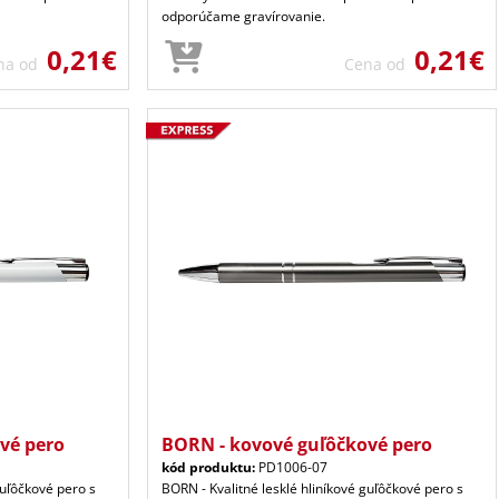
odporúčame gravírovanie.
0,21€
0,21€
na od
Cena od
vé pero
BORN - kovové guľôčkové pero
kód produktu:
PD1006-07
guľôčkové pero s
BORN - Kvalitné lesklé hliníkové guľôčkové pero s