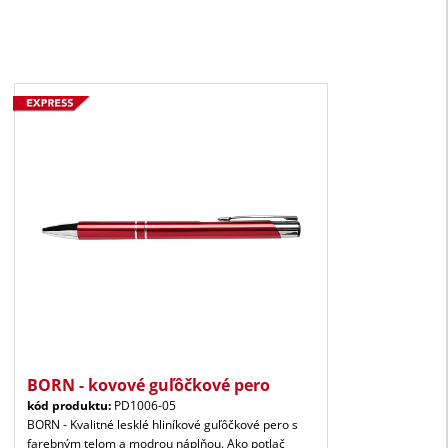
BORN - kovové guľôčkové pero
kód produktu:
PD1006-05
BORN - Kvalitné lesklé hliníkové guľôčkové pero s
farebným telom a modrou náplňou. Ako potlač