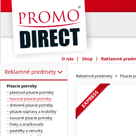
|
|
O nás
Shop
Reklamné predme
Reklamné predmety
Reklamné predmety:
»
Reklamné predmety
Písacie 
Písacie potreby
− plastové písacie potreby
− kovové písacie potreby
− drevené písacie potreby
− písacie súpravy a krabičky
− luxusné písacie potreby
− fixky a značkovače
− pastelky a ceruzky