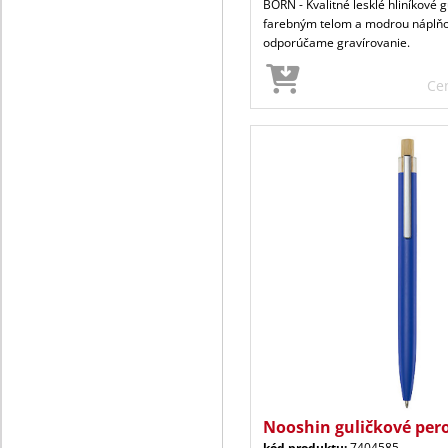
BORN - Kvalitné lesklé hliníkové 
farebným telom a modrou náplňo
odporúčame gravírovanie.
Ce
Nooshin guličkové pero
kód produktu:
7404585