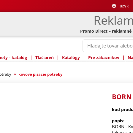
Jazyk
Reklam
Promo Direct – reklamné
|
|
|
|
ty - katalóg
Tlačiareň
Katalógy
Pre zákazníkov
Na
»
potreby
kovové písacie potreby
BORN 
kód produ
popis:
BORN - Kv
telom a m