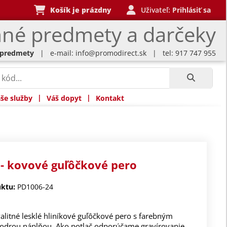
Košík je prázdny
Uživateľ:
Prihlásiť sa
né predmety a darčeky
 predmety
| e-mail:
info@promodirect.sk
| tel: 917 747 955
|
|
še služby
Váš dopyt
Kontakt
- kovové guľôčkové pero
ktu:
PD1006-24
alitné lesklé hliníkové guľôčkové pero s farebným
odrou náplňou. Ako potlač odporúčame gravírovanie.