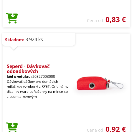
0,83 €
Cena od
3.924 ks
Skladom:
Seperd - Dávkovač
odpadkových
kód produktu:
20327003000
Dávkovač sáčkov pre domácich
miláčikov vyrobený z RPET. Originálny
dizajn v tvare peňaženky na mince so
zipsom a kovovým
0,92 €
Cena od