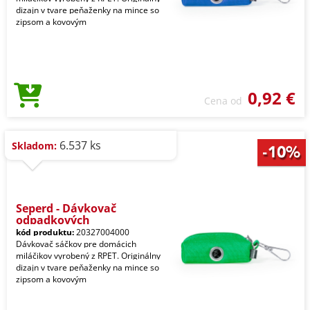
dizajn v tvare peňaženky na mince so
zipsom a kovovým
0,92 €
Cena od
6.537 ks
Skladom:
Seperd - Dávkovač
odpadkových
kód produktu:
20327004000
Dávkovač sáčkov pre domácich
miláčikov vyrobený z RPET. Originálny
dizajn v tvare peňaženky na mince so
zipsom a kovovým