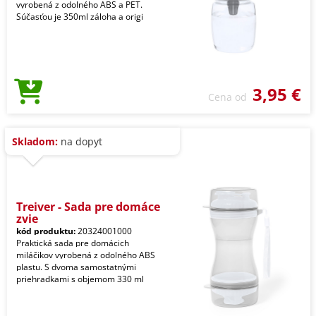
vyrobená z odolného ABS a PET.
Súčasťou je 350ml záloha a origi
3,95 €
Cena od
Skladom:
na dopyt
Treiver - Sada pre domáce
zvie
kód produktu:
20324001000
Praktická sada pre domácich
miláčikov vyrobená z odolného ABS
plastu. S dvoma samostatnými
priehradkami s objemom 330 ml