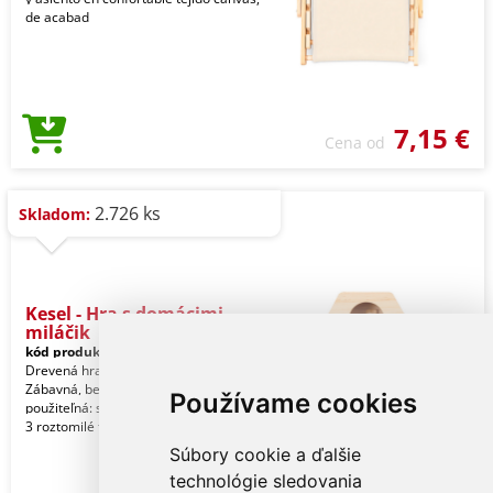
de acabad
7,15 €
Cena od
2.726 ks
Skladom:
Kesel - Hra s domácimi
miláčik
kód produktu:
20318000000
Drevená hra pre domácich miláčikov.
Zábavná, bezpečná a ľahko
Používame cookies
použiteľná: stlačením páčok sa objavia
3 roztomilé figúrky
Súbory cookie a ďalšie
technológie sledovania