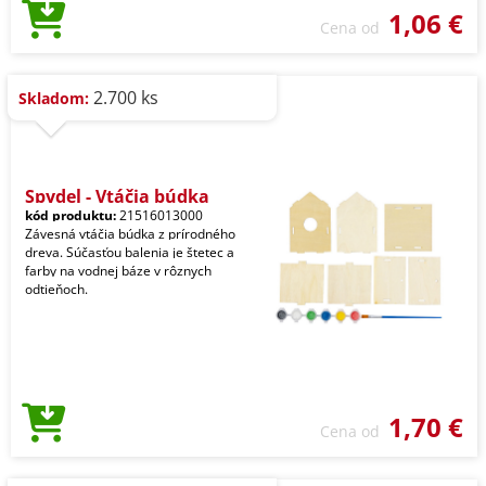
1,06 €
Cena od
2.700 ks
Skladom:
Spydel - Vtáčia búdka
kód produktu:
21516013000
Závesná vtáčia búdka z prírodného
dreva. Súčasťou balenia je štetec a
farby na vodnej báze v rôznych
odtieňoch.
1,70 €
Cena od