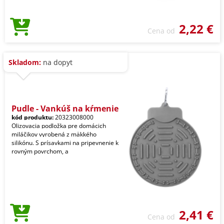
2,22 €
Cena od
Skladom:
na dopyt
Pudle - Vankúš na kŕmenie
kód produktu:
20323008000
Olizovacia podložka pre domácich
miláčikov vyrobená z mäkkého
silikónu. S prísavkami na pripevnenie k
rovným povrchom, a
2,41 €
Cena od