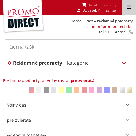
Košík je prázdny
Uživateľ:
Prihlásiť sa
Promo Direct – reklamné predmety
info@promodirect.sk
tel. 917 747 955
Reklamné predmety
– kategórie
pre zvieratá
»
»
Reklamné predmety
Voľný čas
pre zvieratá