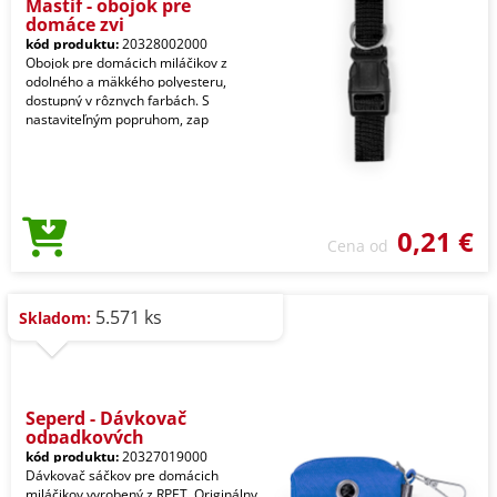
Mastif - obojok pre
domáce zvi
kód produktu:
20328002000
Obojok pre domácich miláčikov z
odolného a mäkkého polyesteru,
dostupný v rôznych farbách. S
nastaviteľným popruhom, zap
0,21 €
Cena od
5.571 ks
Skladom:
Seperd - Dávkovač
odpadkových
kód produktu:
20327019000
Dávkovač sáčkov pre domácich
miláčikov vyrobený z RPET. Originálny