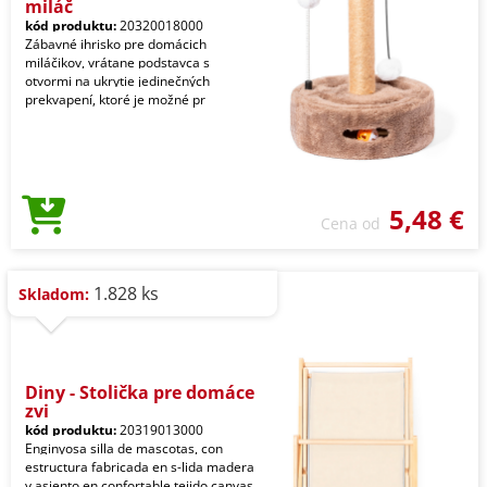
miláč
kód produktu:
20320018000
Zábavné ihrisko pre domácich
miláčikov, vrátane podstavca s
otvormi na ukrytie jedinečných
prekvapení, ktoré je možné pr
5,48 €
Cena od
1.828 ks
Skladom:
Diny - Stolička pre domáce
zvi
kód produktu:
20319013000
Enginyosa silla de mascotas, con
estructura fabricada en s-lida madera
y asiento en confortable tejido canvas,