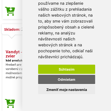
používame na zlepšenie
vášho zážitku z prehliadania
5,90 €
Cena od
našich webových stránok, na
to, aby sme vám zobrazovali
prispôsobený obsah a cielené
20.082 ks
Skladom:
reklamy, na analýzu
návštevnosti našich
webových stránok a na
pochopenie toho, odkiaľ naši
Vandyt - kefa pre domáce
zvier
návštevníci prichádzajú.
kód produktu:
20317013000
Hrebeň pre domácich miláčikov
vyrobený z pšeničnej slamy s dvoma
Súhlasím
možnosťami kefovania, ktoré je
možné prispôsobiť rôznym
Odmietam
Zmeniť moje nastavenia
0,13 €
Cena od