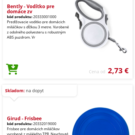
Bently - Vodítko pre
domáce zv
kód produktu:
20333001000
Predlžovacie vodítko pre domácich
miláčikov s dĺžkou 3 metre. Vyrobené
z odolného polyesteru s robustným
ABS puzdrom. Vr
2,73 €
Cena od
Skladom:
na dopyt
Girud - Frisbee
kód produktu:
20332019000
Frisbee pre domácich miláčikov
vyrobené z mäkkého TPR. Navrhnuté