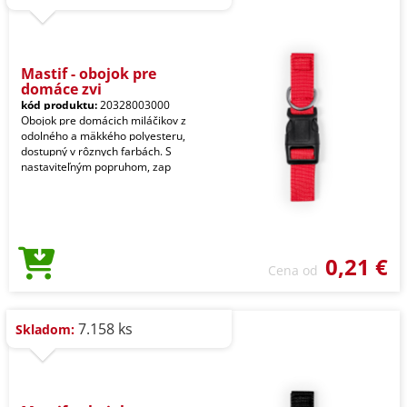
Mastif - obojok pre
domáce zvi
kód produktu:
20328003000
Obojok pre domácich miláčikov z
odolného a mäkkého polyesteru,
dostupný v rôznych farbách. S
nastaviteľným popruhom, zap
0,21 €
Cena od
7.158 ks
Skladom: