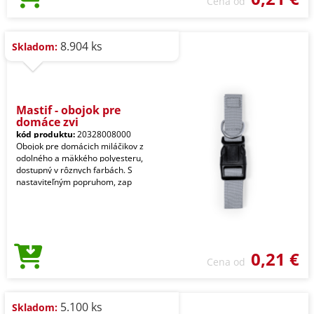
Cena od
8.904 ks
Skladom:
Mastif - obojok pre
domáce zvi
kód produktu:
20328008000
Obojok pre domácich miláčikov z
odolného a mäkkého polyesteru,
dostupný v rôznych farbách. S
nastaviteľným popruhom, zap
0,21 €
Cena od
5.100 ks
Skladom: