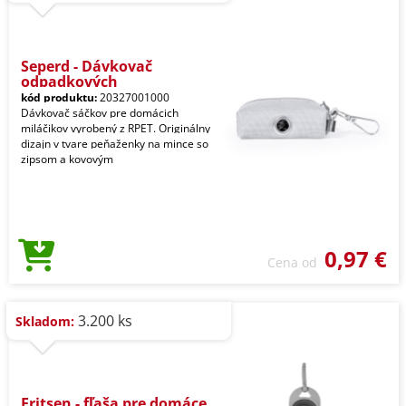
Seperd - Dávkovač
odpadkových
kód produktu:
20327001000
Dávkovač sáčkov pre domácich
miláčikov vyrobený z RPET. Originálny
dizajn v tvare peňaženky na mince so
zipsom a kovovým
0,97 €
Cena od
3.200 ks
Skladom:
Eritsen - fľaša pre domáce