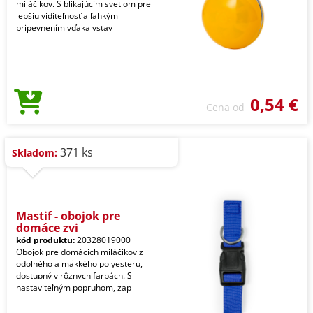
miláčikov. S blikajúcim svetlom pre
lepšiu viditeľnosť a ľahkým
pripevnením vďaka vstav
0,54 €
Cena od
371 ks
Skladom:
Mastif - obojok pre
domáce zvi
kód produktu:
20328019000
Obojok pre domácich miláčikov z
odolného a mäkkého polyesteru,
dostupný v rôznych farbách. S
nastaviteľným popruhom, zap