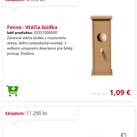
Fenyx - Vtáčia búdka
kód produktu:
20331000000
Závesná vtáčia búdka z masívneho
dreva. Veľmi jednoduchá montáž, s
veľkými vstupnými dvierkami pre ľahký
prístup. Dodáva
1,09 €
Cena od
11.290 ks
Skladom: