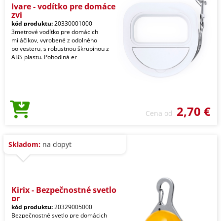
Ivare - vodítko pre domáce
zvi
kód produktu:
20330001000
3metrové vodítko pre domácich
miláčikov, vyrobené z odolného
polyesteru, s robustnou škrupinou z
ABS plastu. Pohodlná er
2,70 €
Cena od
Skladom:
na dopyt
Kirix - Bezpečnostné svetlo
pr
kód produktu:
20329005000
Bezpečnostné svetlo pre domácich