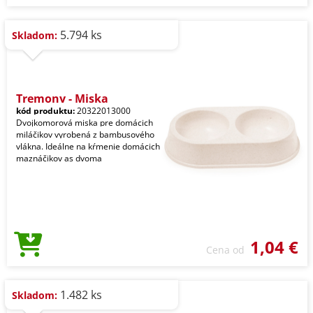
5.794 ks
Skladom:
Tremony - Miska
kód produktu:
20322013000
Dvojkomorová miska pre domácich
miláčikov vyrobená z bambusového
vlákna. Ideálne na kŕmenie domácich
maznáčikov as dvoma
1,04 €
Cena od
1.482 ks
Skladom: