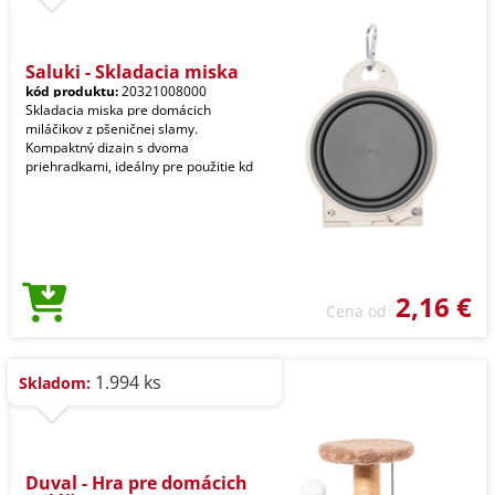
Saluki - Skladacia miska
kód produktu:
20321008000
Skladacia miska pre domácich
miláčikov z pšeničnej slamy.
Kompaktný dizajn s dvoma
priehradkami, ideálny pre použitie kd
2,16 €
Cena od
1.994 ks
Skladom:
Duval - Hra pre domácich