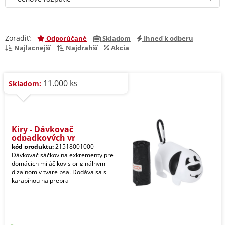
Zoradiť:
Odporúčané
Skladom
Ihneď k odberu
Najlacnejší
Najdrahší
Akcia
11.000 ks
Skladom:
Kiry - Dávkovač
odpadkových vr
kód produktu:
21518001000
Dávkovač sáčkov na exkrementy pre
domácich miláčikov s originálnym
dizajnom v tvare psa. Dodáva sa s
karabínou na prepra