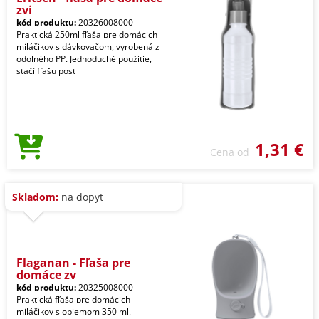
zvi
kód produktu:
20326008000
Praktická 250ml fľaša pre domácich
miláčikov s dávkovačom, vyrobená z
odolného PP. Jednoduché použitie,
stačí fľašu post
1,31 €
Cena od
Skladom:
na dopyt
Flaganan - Fľaša pre
domáce zv
kód produktu:
20325008000
Praktická fľaša pre domácich
miláčikov s objemom 350 ml,