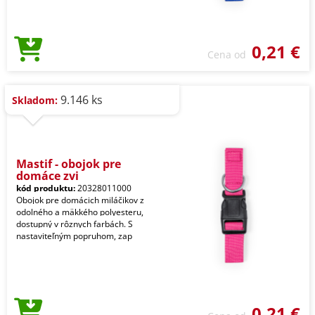
0,21 €
Cena od
9.146 ks
Skladom:
Mastif - obojok pre
domáce zvi
kód produktu:
20328011000
Obojok pre domácich miláčikov z
odolného a mäkkého polyesteru,
dostupný v rôznych farbách. S
nastaviteľným popruhom, zap
0,21 €