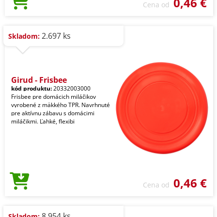
0,46 €
Cena od
2.697 ks
Skladom:
Girud - Frisbee
kód produktu:
20332003000
Frisbee pre domácich miláčikov
vyrobené z mäkkého TPR. Navrhnuté
pre aktívnu zábavu s domácimi
miláčikmi. Ľahké, flexibi
0,46 €
Cena od
8.954 ks
Skladom: