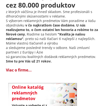
cez 80.000 produktov
z ktorých väčšina je ihneď skladom. Sme profesionáli s
dlhoročnými skúsenosťami v reklame.
S výberom reklamných predmetov Vám poradíme a Vašu
objednávku
v čo najkratšom čase dodáme. U nás
realizujeme to, o čom ostatní len hovoria a robíme to za
férové ceny.
Riadime sa heslom
"Kvalita je našou
reklamou"
, preto sú naši tlačiari tí najlepší z najlepších.
Máme vlastnú tlačiareň a výrobu
a sledujeme posledné trendy v odbore. Naši zmluvní
partneri z Európy i Ázie
sú garanciou kvalitných dodávok reklamných predmetov.
Sme tu pre Vás už 21 rokov.
Viac o firme...
Online katalóg
reklamných
predmetov
Vstupte a vyberte si z