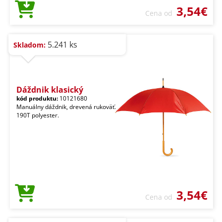
3,54€
Cena od
5.241 ks
Skladom:
Dáždnik klasický
kód produktu:
10121680
Manuálny dáždnik, drevená rukoväť.
190T polyester.
3,54€
Cena od