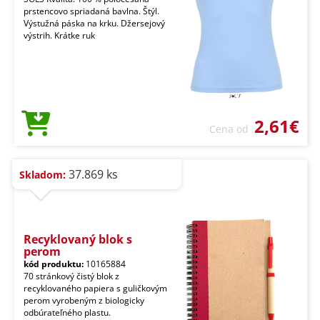
prstencovo spriadaná bavlna. Štýl.
Výstužná páska na krku. Džersejový
výstrih. Krátke ruk
2,61€
Cena od
37.869 ks
Skladom:
Recyklovaný blok s
perom
kód produktu:
10165884
70 stránkový čistý blok z
recyklovaného papiera s guličkovým
perom vyrobeným z biologicky
odbúrateľného plastu.