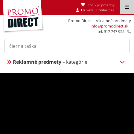
Košík je prázdny
Uživateľ:
Prihlásiť sa
Promo Direct – reklamné predmety
info@promodirect.sk
tel. 917 747 955
Reklamné predmety
– kategórie