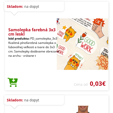
Skladom:
na dopyt
Samolepka farebná 3x3
cm leskl
kód produktu:
PD_samolepka_3x3
Kvalitná plnofarebná samolepka o
ľubovoľnej veľkosti a tvare do 3x3
cm. Samolepky dodávame obrezané
na archu - vrátane t
0,03€
Cena od
Skladom:
na dopyt