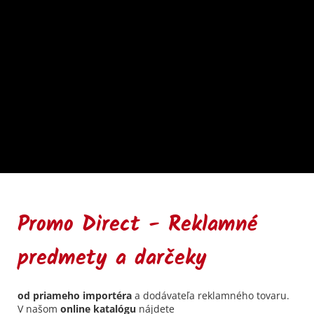
Promo Direct - Reklamné
predmety a darčeky
od priameho importéra
a dodávateľa reklamného tovaru.
V našom
online katalógu
nájdete