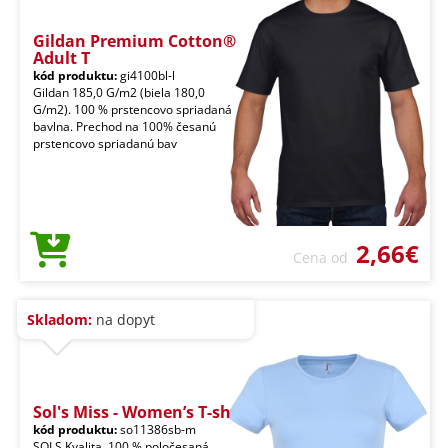
Gildan Premium Cotton®
Adult T
kód produktu:
gi4100bl-l
Gildan 185,0 G/m2 (biela 180,0
G/m2). 100 % prstencovo spriadaná
bavlna. Prechod na 100% česanú
prstencovo spriadanú bav
2,66€
Cena od
Skladom:
na dopyt
Sol's Miss - Women’s T-sh
kód produktu:
so11386sb-m
SOLS Kvalita. 100 % poločesaná