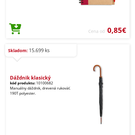
0,85€
Cena od
15.699 ks
Skladom:
Dáždnik klasický
kód produktu:
10100682
Manuálny dáždnik, drevená rukoväť.
190T polyester.