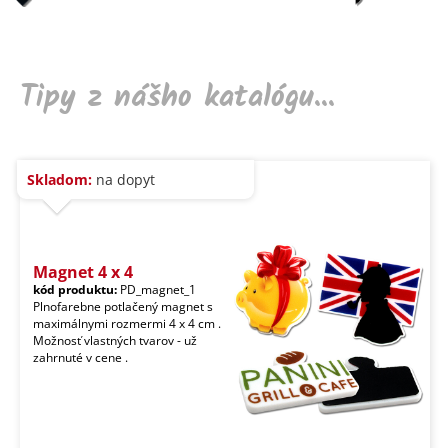
Tipy z nášho katalógu...
Skladom:
na dopyt
Magnet 4 x 4
kód produktu:
PD_magnet_1
Plnofarebne potlačený magnet s
maximálnymi rozmermi 4 x 4 cm .
Možnosť vlastných tvarov - už
zahrnuté v cene .