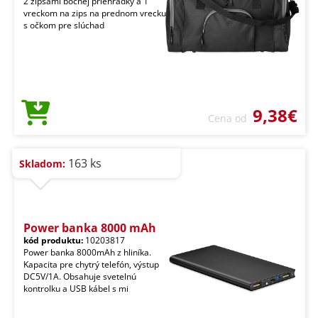
2 zipsami bočnej priehradky a 1
vreckom na zips na prednom vrecku
s očkom pre slúchad
9,38€
Cena od
163 ks
Skladom:
Power banka 8000 mAh
kód produktu:
10203817
Power banka 8000mAh z hliníka.
Kapacita pre chytrý telefón, výstup
DC5V/1A. Obsahuje svetelnú
kontrolku a USB kábel s mi