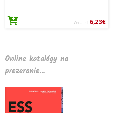
6,23€
Cena od
Online katalógy na
prezeranie...