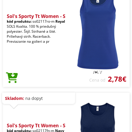
Sol's Sporty Tt Women - S
kód produktu:
so02117ro-m
Royal
SOLS Kvalita. 100 % priedušný
polyester. Štýl. Strihané a šité.
Priliehavý strih. Racerback.
Previazanie na golieri a pr
2,78€
Cena od
Skladom:
na dopyt
Sol's Sporty Tt Women - S
kód produktu:
so02117fn-m
Navy