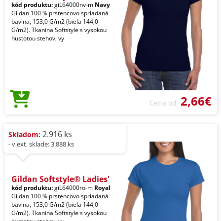
kód produktu:
giL64000nv-m
Navy
Gildan 100 % prstencovo spriadaná
bavlna, 153,0 G/m2 (biela 144,0
G/m2). Tkanina Softstyle s vysokou
hustotou stehov, vy
2,66€
Cena od
2.916 ks
Skladom:
- v ext. sklade: 3.888 ks
Gildan Softstyle® Ladies'
kód produktu:
giL64000ro-m
Royal
Gildan 100 % prstencovo spriadaná
bavlna, 153,0 G/m2 (biela 144,0
G/m2). Tkanina Softstyle s vysokou