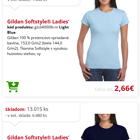
Gildan Softstyle® Ladies'
kód produktu:
giL64000lb-m
Light
Blue
Gildan 100 % prstencovo spriadaná
bavlna, 153,0 G/m2 (biela 144,0
G/m2). Tkanina Softstyle s vysokou
hustotou stehov, vy
2,66€
Cena od
13.015 ks
Skladom:
- v ext. sklade: 6.480 ks
Gildan Softstyle® Ladies'