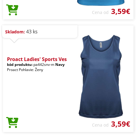
3,59€
Cena od
43 ks
Skladom:
Proact Ladies' Sports Ves
kód produktu:
pa442snv-m
Navy
Proact Pohlavie: Ženy
3,59€
Cena od