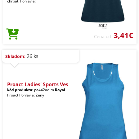
chrbát. Pohlavie:
3,41€
Cena od
26 ks
Skladom:
Proact Ladies' Sports Ves
kód produktu:
pa442aq-m
Royal
Proact Pohlavie: Ženy