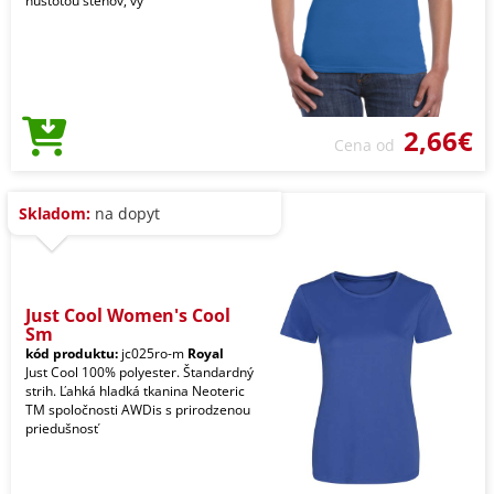
hustotou stehov, vy
2,66€
Cena od
Skladom:
na dopyt
Just Cool Women's Cool
Sm
kód produktu:
jc025ro-m
Royal
Just Cool 100% polyester. Štandardný
strih. Ľahká hladká tkanina Neoteric
TM spoločnosti AWDis s prirodzenou
priedušnosť