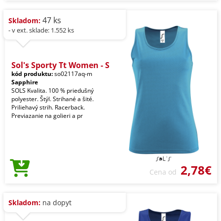
47 ks
Skladom:
- v ext. sklade: 1.552 ks
Sol's Sporty Tt Women - S
kód produktu:
so02117aq-m
Sapphire
SOLS Kvalita. 100 % priedušný
polyester. Štýl. Strihané a šité.
Priliehavý strih. Racerback.
Previazanie na golieri a pr
2,78€
Cena od
Skladom:
na dopyt