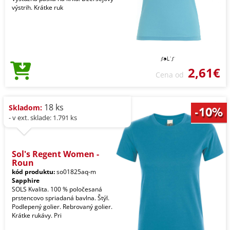
výstrih. Krátke ruk
2,61€
Cena od
18 ks
Skladom:
- v ext. sklade: 1.791 ks
Sol's Regent Women -
Roun
kód produktu:
so01825aq-m
Sapphire
SOLS Kvalita. 100 % poločesaná
prstencovo spriadaná bavlna. Štýl.
Podlepený golier. Rebrovaný golier.
Krátke rukávy. Pri