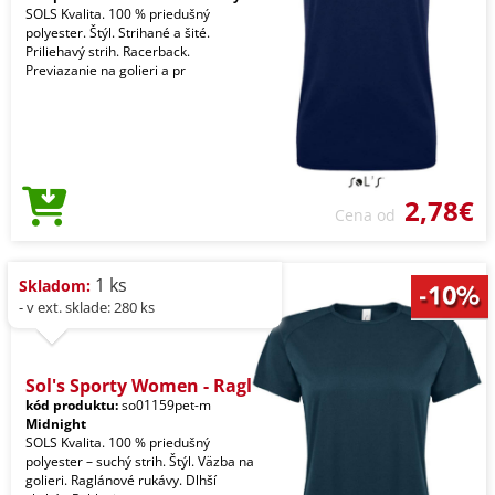
SOLS Kvalita. 100 % priedušný
polyester. Štýl. Strihané a šité.
Priliehavý strih. Racerback.
Previazanie na golieri a pr
2,78€
Cena od
1 ks
Skladom:
- v ext. sklade: 280 ks
Sol's Sporty Women - Ragl
kód produktu:
so01159pet-m
Midnight
SOLS Kvalita. 100 % priedušný
polyester – suchý strih. Štýl. Väzba na
golieri. Raglánové rukávy. Dlhší