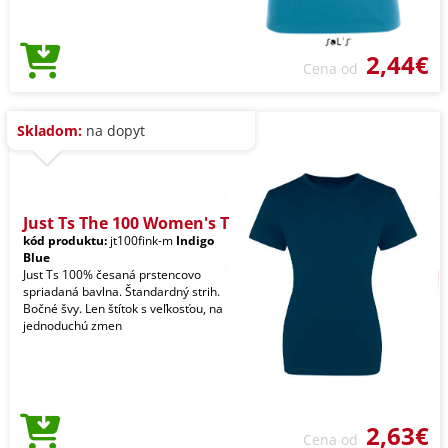
2,44€
Cena od
Skladom:
na dopyt
Just Ts The 100 Women's T
kód produktu:
jt100fink-m
Indigo
Blue
Just Ts 100% česaná prstencovo
spriadaná bavlna. Štandardný strih.
Bočné švy. Len štítok s veľkosťou, na
jednoduchú zmen
2,63€
Cena od