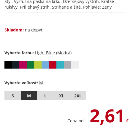
Štýl. Výstužná páska na krku. Džersejový výstrih. Krátke
rukávy. Priliehavý strih. Strihané a šité. Pohlavie: Ženy
Skladom:
na dopyt
Vyberte farbu:
Vyberte veľkosť:
S
M
L
XL
2XL
2,61
Cena od
€