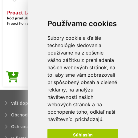
Proact Ladies' Game Short
kód produktu:
pa1024snv-m
Navy
Používame cookies
Proact Pohlavie: Ženy
Súbory cookie a ďalšie
technológie sledovania
používame na zlepšenie
vášho zážitku z prehliadania
našich webových stránok, na
to, aby sme vám zobrazovali
3,63€
Cena od
prispôsobený obsah a cielené
reklamy, na analýzu
návštevnosti našich
Váš dopyt
webových stránok a na
pochopenie toho, odkiaľ naši
Obchodné podmienky
návštevníci prichádzajú.
Ochrana osobných údajov
Súhlasím