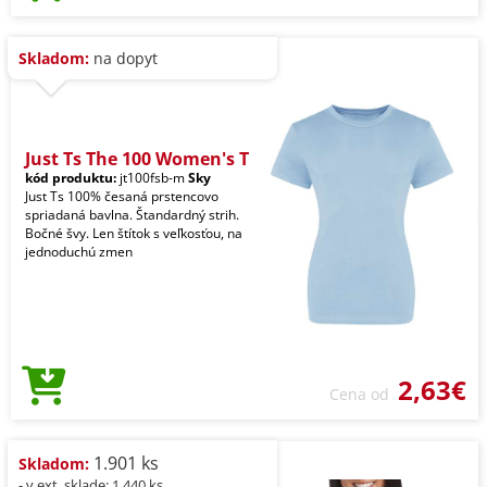
Skladom:
na dopyt
Just Ts The 100 Women's T
kód produktu:
jt100fsb-m
Sky
Just Ts 100% česaná prstencovo
spriadaná bavlna. Štandardný strih.
Bočné švy. Len štítok s veľkosťou, na
jednoduchú zmen
2,63€
Cena od
1.901 ks
Skladom:
- v ext. sklade: 1.440 ks