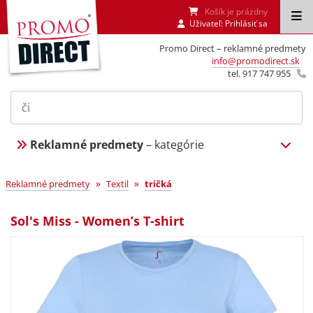
Košík je prázdny
Uživateľ:
Prihlásiť sa
Promo Direct – reklamné predmety
info@promodirect.sk
tel. 917 747 955
Reklamné predmety
– kategórie
»
»
Reklamné predmety
Textil
tričká
Sol's Miss - Women’s T-shirt