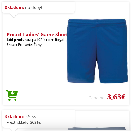
Skladom:
na dopyt
Proact Ladies' Game Short
kód produktu:
pa1024sro-m
Royal
Proact Pohlavie: Ženy
3,63€
Cena od
35 ks
Skladom:
- v ext. sklade: 363 ks