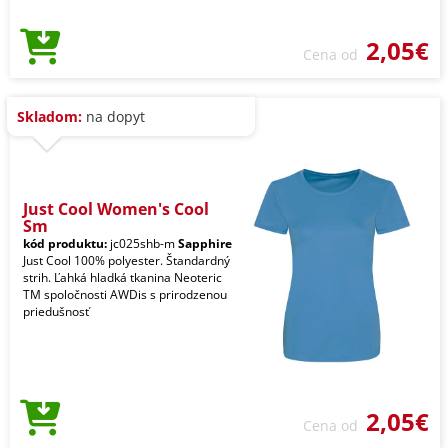
2,05€
Cena od
Skladom:
na dopyt
Just Cool Women's Cool
Sm
kód produktu:
jc025shb-m
Sapphire
Just Cool 100% polyester. Štandardný
strih. Ľahká hladká tkanina Neoteric
TM spoločnosti AWDis s prirodzenou
priedušnosť
2,05€
Cena od