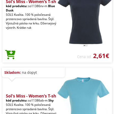
Sol's Miss - Women’s T-sh
kód produktu:
so11386nv-m
Blue
Dusk
SOLS Kvalita. 100 % poločesaná
prstencovo spriadaná bavlna. Štýl.
Výstužná páska na krku. Džersejový
výstrih. Krátke ruk
2,61€
Cena od
Skladom:
na dopyt
Sol's Miss - Women’s T-sh
kód produktu:
so11386ab-m
Sky
SOLS Kvalita. 100 % poločesaná
prstencovo spriadaná bavlna. Štýl.
Výstužná páska na krku. Džersejový