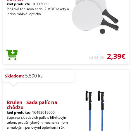
kód produktu:
10175000
Plážová tenisová sada, 2 MDF rakety a
jedna mäkká loptička.
2,39€
Cena od
5.500 ks
Skladom:
Brulen - Sada palíc na
chôdzu
kód produktu:
16492019000
Súprava skladacích palíc s hliníkovým
telom, protišmykovým mechanizmom
a mäkkými penovými opierkami rúk.