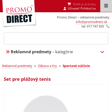
Košík je prázdny
Uživateľ:
Prihlásiť sa
Promo Direct – reklamné predmety
info@promodirect.sk
tel. 917 747 955
Reklamné predmety
– kategórie
»
»
Reklamné predmety
Zábava a hry
športové náčinie
Set pre plážový tenis