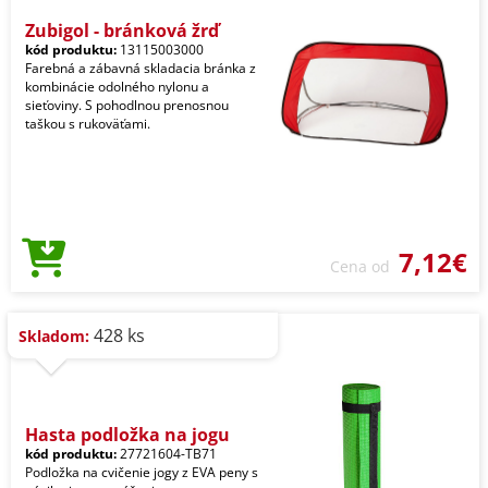
Zubigol - bránková žrď
kód produktu:
13115003000
Farebná a zábavná skladacia bránka z
kombinácie odolného nylonu a
sieťoviny. S pohodlnou prenosnou
taškou s rukoväťami.
7,12€
Cena od
428 ks
Skladom:
Hasta podložka na jogu
kód produktu:
27721604-TB71
Podložka na cvičenie jogy z EVA peny s