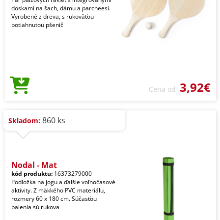
doskami na šach, dámu a parcheesi.
Vyrobené z dreva, s rukoväťou
potiahnutou pšenič
3,92€
Cena od
860 ks
Skladom:
Nodal - Mat
kód produktu:
16373279000
Podložka na jogu a ďalšie voľnočasové
aktivity. Z mäkkého PVC materiálu,
rozmery 60 x 180 cm. Súčasťou
balenia sú rukovä