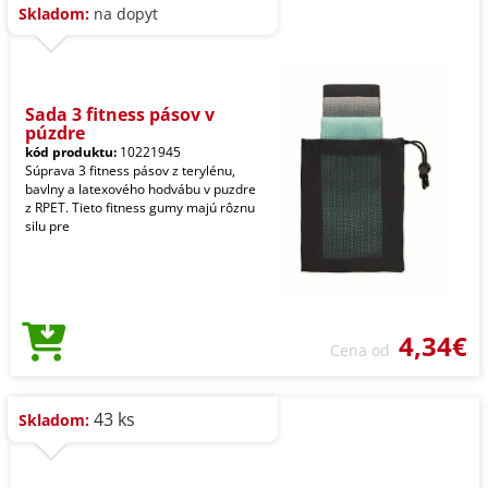
Skladom:
na dopyt
Sada 3 fitness pásov v
púzdre
kód produktu:
10221945
Súprava 3 fitness pásov z terylénu,
bavlny a latexového hodvábu v puzdre
z RPET. Tieto fitness gumy majú rôznu
silu pre
4,34€
Cena od
43 ks
Skladom: