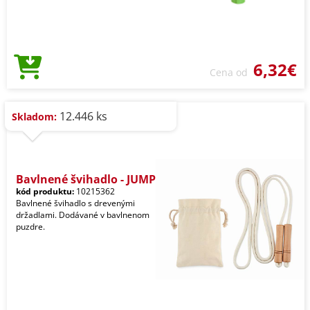
6,32€
Cena od
12.446 ks
Skladom:
Bavlnené švihadlo - JUMP
kód produktu:
10215362
Bavlnené švihadlo s drevenými
držadlami. Dodávané v bavlnenom
puzdre.