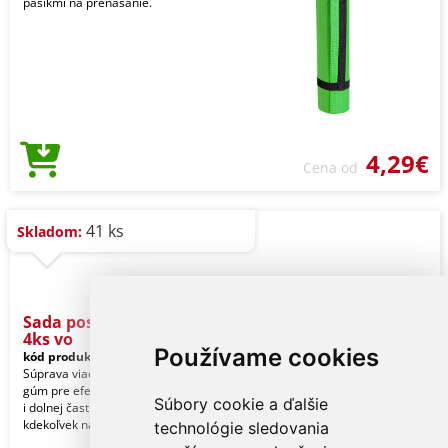
pásikmi na prenášanie.
4,29€
Cena od
41 ks
Skladom:
Sada posilňovacích gúm
4ks vo
Používame cookies
kód produktu:
81_320041
Súprava viacúčelových posilňovacích
gúm pre efektívne posilňovanie hornej
Súbory cookie a ďalšie
i dolnej časti tela doma alebo
kdekoľvek na ce
technológie sledovania