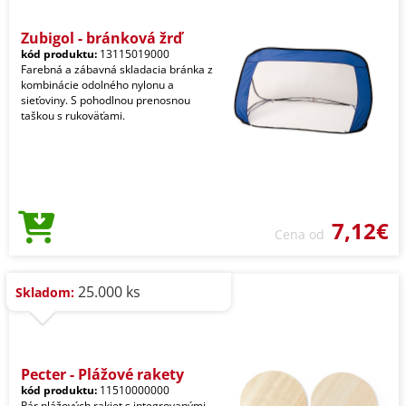
Zubigol - bránková žrď
kód produktu:
13115019000
Farebná a zábavná skladacia bránka z
kombinácie odolného nylonu a
sieťoviny. S pohodlnou prenosnou
taškou s rukoväťami.
7,12€
Cena od
25.000 ks
Skladom:
Pecter - Plážové rakety
kód produktu:
11510000000
Pár plážových rakiet s integrovanými