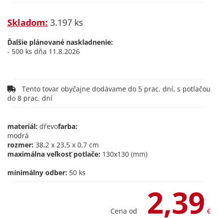
Skladom:
3.197 ks
Ďalšie plánované naskladnenie:
- 500 ks dňa 11.8.2026
Tento tovar obyčajne dodávame do 5 prac. dní, s potlačou
do 8 prac. dní
materiál:
dřevo
farba:
modrá
rozmer:
38,2 x 23,5 x 0,7 cm
maximálna veľkosť potlače:
130x130 (mm)
minimálny odber:
50 ks
2,39
Cena od
€