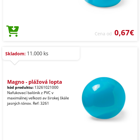
0,67€
Cena od
11.000 ks
Skladom:
Magno - plážová lopta
kód produktu:
13261021000
Nafukovací balónik z PVC v
maximálnej veľkosti av širokej škále
jasných tónov. Ref: 3261