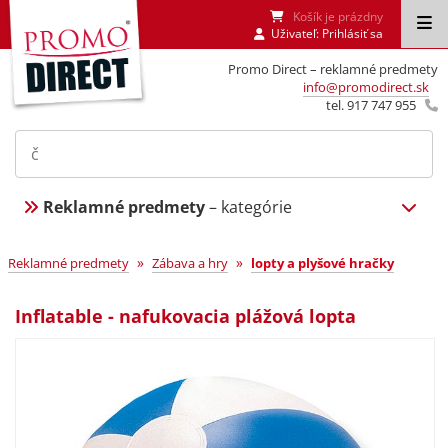
Košík je prázdny
Uživateľ:
Prihlásiť sa
Promo Direct – reklamné predmety
info@promodirect.sk
tel. 917 747 955
Reklamné predmety
– kategórie
»
»
Reklamné predmety
Zábava a hry
lopty a plyšové hračky
Inflatable - nafukovacia plážová lopta