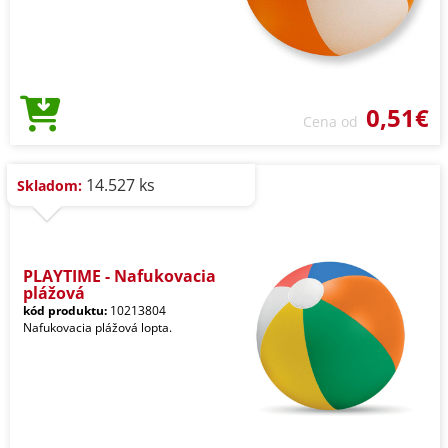
0,51€
Cena od
14.527 ks
Skladom:
PLAYTIME - Nafukovacia
plážová
kód produktu:
10213804
Nafukovacia plážová lopta.