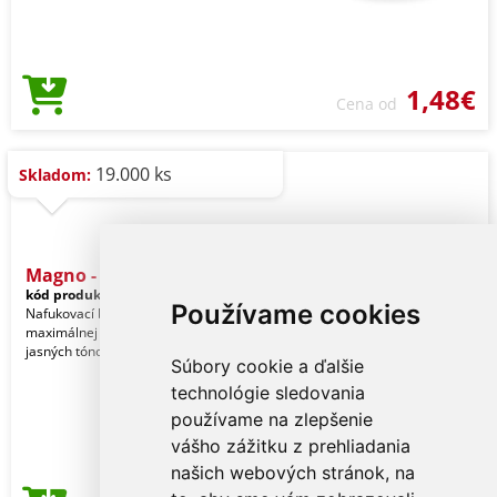
1,48€
Cena od
19.000 ks
Skladom:
Magno - plážová lopta
kód produktu:
13261002000
Používame cookies
Nafukovací balónik z PVC v
maximálnej veľkosti av širokej škále
jasných tónov. Ref: 3261
Súbory cookie a ďalšie
technológie sledovania
používame na zlepšenie
vášho zážitku z prehliadania
našich webových stránok, na