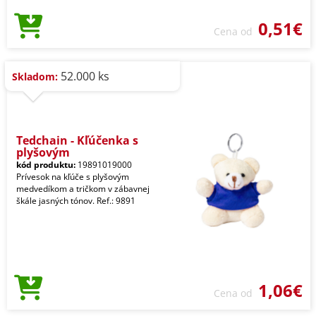
0,51€
Cena od
52.000 ks
Skladom:
Tedchain - Kľúčenka s
plyšovým
kód produktu:
19891019000
Prívesok na kľúče s plyšovým
medvedíkom a tričkom v zábavnej
škále jasných tónov. Ref.: 9891
1,06€
Cena od