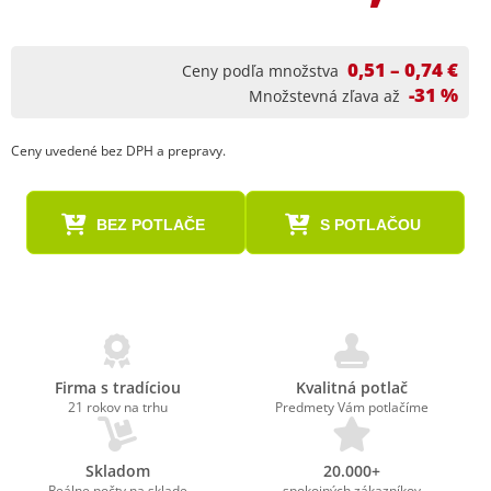
0,51 – 0,74 €
Ceny podľa množstva
-31 %
Množstevná zľava až
Ceny uvedené bez DPH a prepravy.
BEZ POTLAČE
S POTLAČOU
Firma s tradíciou
Kvalitná potlač
21 rokov na trhu
Predmety Vám potlačíme
Skladom
20.000+
Reálne počty na sklade
spokojných zákazníkov