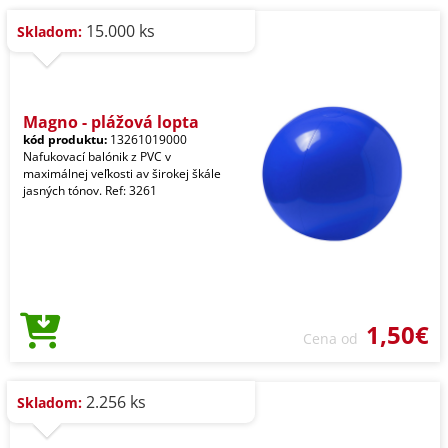
15.000 ks
Skladom:
Magno - plážová lopta
kód produktu:
13261019000
Nafukovací balónik z PVC v
maximálnej veľkosti av širokej škále
jasných tónov. Ref: 3261
1,50€
Cena od
2.256 ks
Skladom: