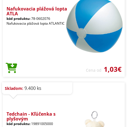
Nafukovacia plážová lopta
ATLA
kód produktu:
78-0602076
Nafukovacia plážová lopta ATLANTIC
1,03€
Cena od
9.400 ks
Skladom:
Tedchain - Kľúčenka s
plyšovým
kód produktu:
19891005000