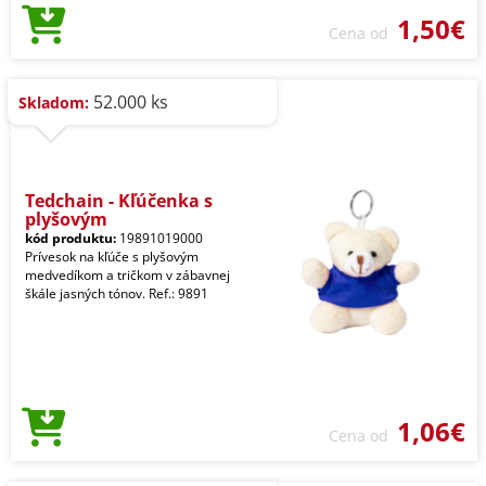
1,50€
Cena od
52.000 ks
Skladom:
Tedchain - Kľúčenka s
plyšovým
kód produktu:
19891019000
Prívesok na kľúče s plyšovým
medvedíkom a tričkom v zábavnej
škále jasných tónov. Ref.: 9891
1,06€
Cena od