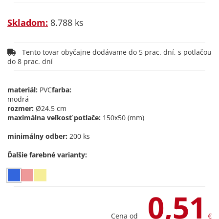
Skladom:
8.788 ks
Tento tovar obyčajne dodávame do 5 prac. dní, s potlačou
do 8 prac. dní
materiál:
PVC
farba:
modrá
rozmer:
Ø24.5 cm
maximálna veľkosť potlače:
150x50 (mm)
minimálny odber:
200 ks
Ďalšie farebné varianty:
0,51
Cena od
€