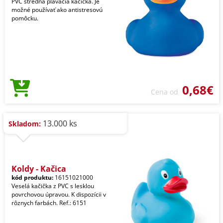
PVC stredná plávacia kačička. Je
možné používať ako antistresovú
pomôcku.
0,68€
Cena od
13.000 ks
Skladom:
Koldy - Kačica
kód produktu:
16151021000
Veselá kačička z PVC s lesklou
povrchovou úpravou. K dispozícii v
rôznych farbách. Ref.: 6151