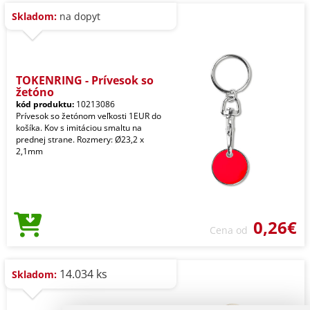
Skladom:
na dopyt
TOKENRING - Prívesok so
žetóno
kód produktu:
10213086
Prívesok so žetónom veľkosti 1EUR do
košíka. Kov s imitáciou smaltu na
prednej strane. Rozmery: Ø23,2 x
2,1mm
0,26€
Cena od
14.034 ks
Skladom: