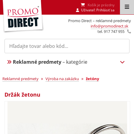
Košík je prázdny
Uživateľ:
Prihlásiť sa
Promo Direct – reklamné predmety
info@promodirect.sk
tel. 917 747 955
Reklamné predmety
– kategórie
»
»
Reklamné predmety
Výroba na zakázku
žetóny
Držák žetonu