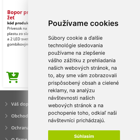
Bopor prívesok na kľúče so
žet
Používame cookies
kód produktu:
27800423-TB00
Prívesok na kľúče z ekologického
plastu zo slamy so žetónom do vozíka
Súbory cookie a ďalšie
a 2 LED svetlami. Dodávané s 2
gombíkovými batéria
technológie sledovania
používame na zlepšenie
vášho zážitku z prehliadania
našich webových stránok, na
to, aby sme vám zobrazovali
0,42€
Cena od
prispôsobený obsah a cielené
reklamy, na analýzu
návštevnosti našich
Váš dopyt
webových stránok a na
pochopenie toho, odkiaľ naši
Obchodné podmienky
návštevníci prichádzajú.
Ochrana osobných údajov
Súhlasím
O firme