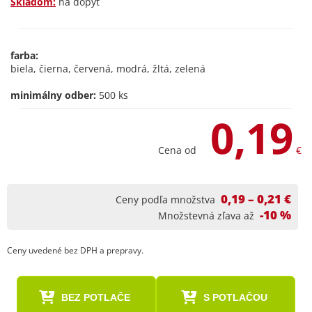
Skladom:
na dopyt
farba:
biela, čierna, červená, modrá, žltá, zelená
minimálny odber:
500 ks
0,19
Cena od
€
0,19 – 0,21 €
Ceny podľa množstva
-10 %
Množstevná zľava až
Ceny uvedené bez DPH a prepravy.
BEZ POTLAČE
S POTLAČOU