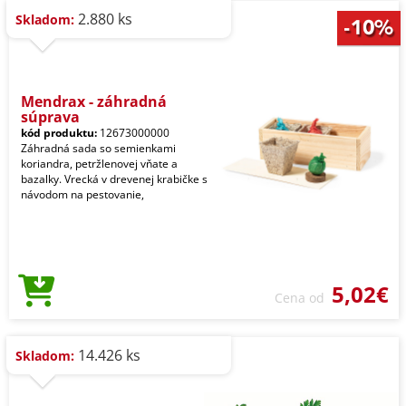
2.880 ks
Skladom:
Mendrax - záhradná
súprava
kód produktu:
12673000000
Záhradná sada so semienkami
koriandra, petržlenovej vňate a
bazalky. Vrecká v drevenej krabičke s
návodom na pestovanie,
5,02€
Cena od
14.426 ks
Skladom: