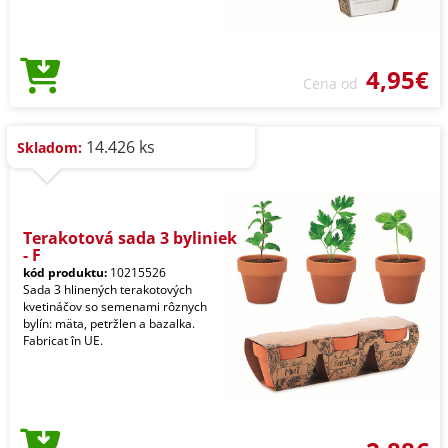
4,95€
Cena od
14.426 ks
Skladom:
Terakotová sada 3 byliniek
- F
kód produktu:
10215526
Sada 3 hlinených terakotových
kvetináčov so semenami rôznych
bylín: mäta, petržlen a bazalka.
Fabricat în UE.