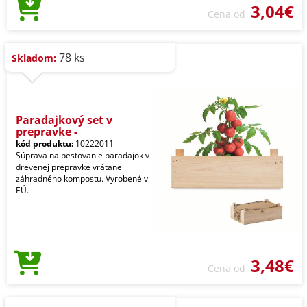
3,04€
Cena od
78 ks
Skladom:
Paradajkový set v
prepravke -
kód produktu:
10222011
Súprava na pestovanie paradajok v
drevenej prepravke vrátane
záhradného kompostu. Vyrobené v
EÚ.
3,48€
Cena od