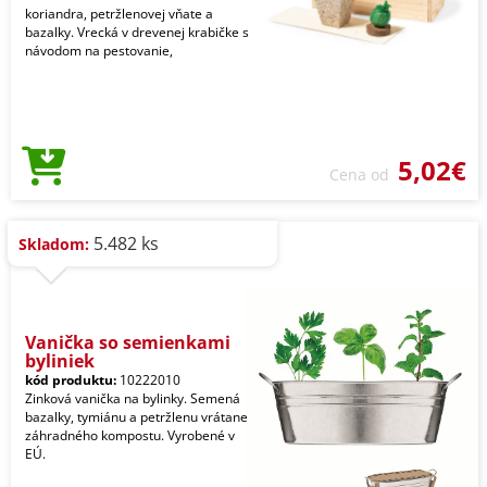
koriandra, petržlenovej vňate a
bazalky. Vrecká v drevenej krabičke s
návodom na pestovanie,
5,02€
Cena od
5.482 ks
Skladom:
Vanička so semienkami
byliniek
kód produktu:
10222010
Zinková vanička na bylinky. Semená
bazalky, tymiánu a petržlenu vrátane
záhradného kompostu. Vyrobené v
EÚ.