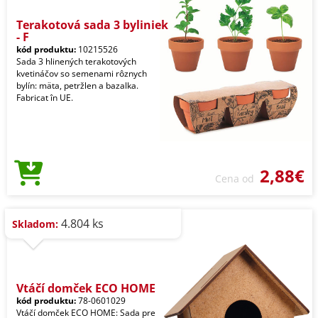
Terakotová sada 3 byliniek
- F
kód produktu:
10215526
Sada 3 hlinených terakotových
kvetináčov so semenami rôznych
bylín: mäta, petržlen a bazalka.
Fabricat în UE.
2,88€
Cena od
4.804 ks
Skladom:
Vtáčí domček ECO HOME
kód produktu:
78-0601029
Vtáčí domček ECO HOME: Sada pre