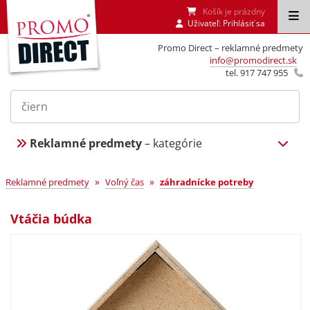
Košík je prázdny
Uživateľ:
Prihlásiť sa
Promo Direct – reklamné predmety
info@promodirect.sk
tel. 917 747 955
Reklamné predmety
– kategórie
»
»
Reklamné predmety
Voľný čas
záhradnícke potreby
Vtáčia búdka