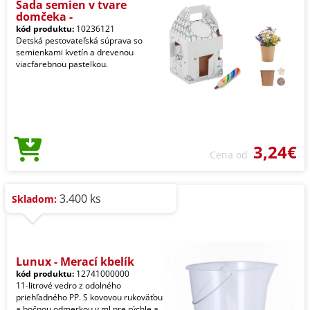
Sada semien v tvare
domčeka -
kód produktu:
10236121
Detská pestovateľská súprava so
semienkami kvetín a drevenou
viacfarebnou pastelkou.
3,24€
Cena od
3.400 ks
Skladom:
Lunux - Merací kbelík
kód produktu:
12741000000
11-litrové vedro z odolného
priehľadného PP. S kovovou rukoväťou
a bočnou odmerkou v ml pre rýchle a