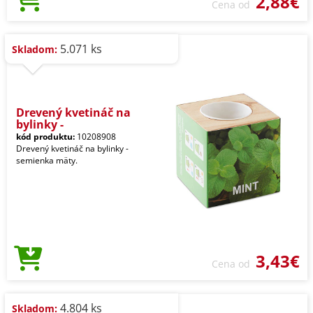
2,88€
Cena od
5.071 ks
Skladom:
Drevený kvetináč na
bylinky -
kód produktu:
10208908
Drevený kvetináč na bylinky -
semienka mäty.
3,43€
Cena od
4.804 ks
Skladom: