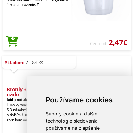
ľahké zobrazenie. Z
2,47€
Cena od
7.184 ks
Skladom:
Bronly 3/6X - Zväčšovacia
nádo
Používame cookies
kód produktu:
21815216000
Lupa vyrobená z odolného ABS plastu.
S 3-násobným zväčšovacím zorníkom
Súbory cookie a ďalšie
a ďalším 6-násobným skladacím
zorníkom vo veku. S
technológie sledovania
používame na zlepšenie