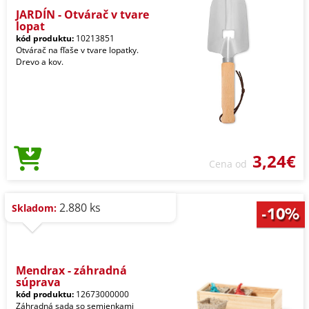
JARDÍN - Otvárač v tvare
lopat
kód produktu:
10213851
Otvárač na fľaše v tvare lopatky.
Drevo a kov.
3,24€
Cena od
2.880 ks
Skladom:
Mendrax - záhradná
súprava
kód produktu:
12673000000
Záhradná sada so semienkami