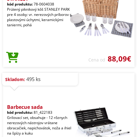
kód produktu:
78-0604038
Prútený piknikový kôš STANLEY PARK
pre 4 osoby: vr. nerezových príborov s
plastovými úchytmi, keramickými
taniermi, pohá
88,09€
Cena od
495 ks
Skladom:
Barbecue sada
kód produktu:
81_422183
Grilovací set, obsahuje - 12 rôznych
nerezových nástrojov vrátane
obracačiek, napichovátok, noža a ihiel
na špízy a kuku