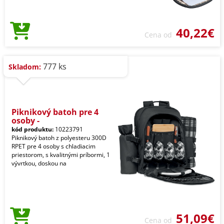
40,22€
Cena od
777 ks
Skladom:
Piknikový batoh pre 4
osoby -
kód produktu:
10223791
Piknikový batoh z polyesteru 300D
RPET pre 4 osoby s chladiacim
priestorom, s kvalitnými príbormi, 1
vývrtkou, doskou na
51,09€
Cena od