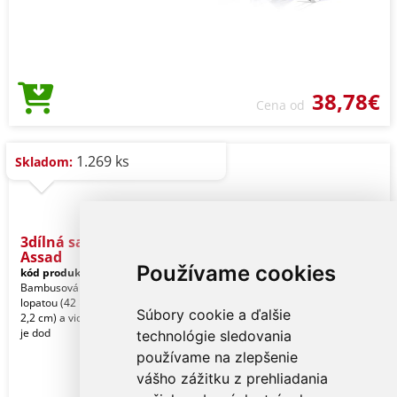
38,78€
Cena od
1.269 ks
Skladom:
3dílná sada na grilování
Assad
Používame cookies
kód produktu:
7400561
Bambusová třídílná grilovací sada s
lopatou (42 × 9,5 cm), kleštěmi (46 ×
Súbory cookie a ďalšie
2,2 cm) a vidličkou (43 × 3,2 cm). Sada
je dod
technológie sledovania
používame na zlepšenie
vášho zážitku z prehliadania