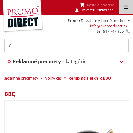
Košík je prázdny
Uživateľ:
Prihlásiť sa
Promo Direct – reklamné predmety
info@promodirect.sk
tel. 917 747 955
Reklamné predmety
– kategórie
»
»
Reklamné predmety
Voľný čas
kemping a piknik BBQ
BBQ