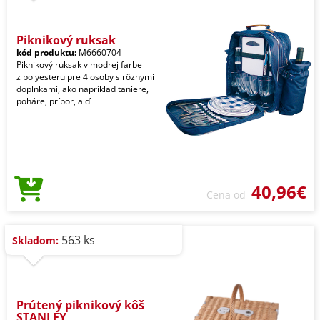
Piknikový ruksak
kód produktu:
M6660704
Piknikový ruksak v modrej farbe
z polyesteru pre 4 osoby s rôznymi
doplnkami, ako napríklad taniere,
poháre, príbor, a ď
40,96€
Cena od
563 ks
Skladom:
Prútený piknikový kôš
STANLEY