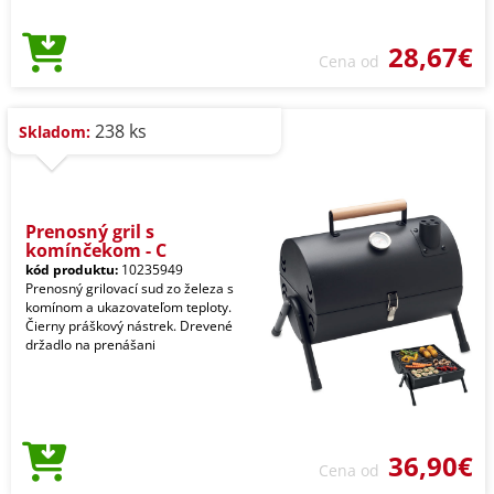
28,67€
Cena od
238 ks
Skladom:
Prenosný gril s
komínčekom - C
kód produktu:
10235949
Prenosný grilovací sud zo železa s
komínom a ukazovateľom teploty.
Čierny práškový nástrek. Drevené
držadlo na prenášani
36,90€
Cena od