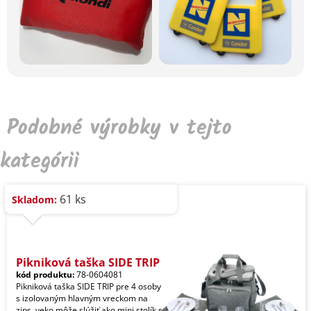
Podobné výrobky v tejto
kategórii
61 ks
Skladom:
Pikniková taška SIDE TRIP
kód produktu:
78-0604081
Pikniková taška SIDE TRIP pre 4 osoby
s izolovaným hlavným vreckom na
zips, veko môže slúžiť ako mini stolík s