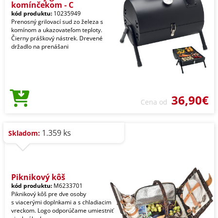
komínčekom - C
kód produktu:
10235949
Prenosný grilovací sud zo železa s
komínom a ukazovateľom teploty.
Čierny práškový nástrek. Drevené
držadlo na prenášani
36,90€
Cena od
1.359 ks
Skladom:
Piknikový kôš
kód produktu:
M6233701
Piknikový kôš pre dve osoby
s viacerými doplnkami a s chladiacim
vreckom. Logo odporúčame umiestniť