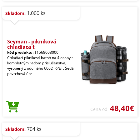
1.000 ks
Skladom:
Seyman - pikniková
chladiaca t
kód produktu:
11568008000
Chladiaci piknikový batoh na 4 osoby s
kompletným radom príslušenstva,
vyrobený z odolného 600D RPET. Šedá
povrchová úpr
48,40€
Cena od
704 ks
Skladom: