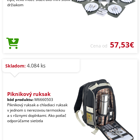
držiakom
57,53€
Cena od
4.084 ks
Skladom:
Piknikový ruksak
kód produktu:
M6660503
Piknikový ruksak a chladiaci ruksak
v jednom s nerezovou termoskou
a s rôznymi doplnkami. Ako potlač
odporúčame sieťotla