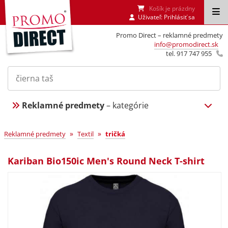
Košík je prázdny
Uživateľ:
Prihlásiť sa
Promo Direct – reklamné predmety
info@promodirect.sk
tel. 917 747 955
Reklamné predmety
– kategórie
»
»
Reklamné predmety
Textil
tričká
Kariban Bio150ic Men's Round Neck T-shirt