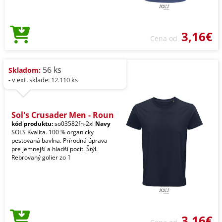
3,16€
Cena od
56 ks
Skladom:
- v ext. sklade: 12.110 ks
Sol's Crusader Men - Roun
kód produktu:
so03582fn-2xl
Navy
SOLS Kvalita. 100 % organicky
pestovaná bavlna. Prírodná úprava
pre jemnejší a hladší pocit. Štýl.
Rebrovaný golier zo 1
3,16€