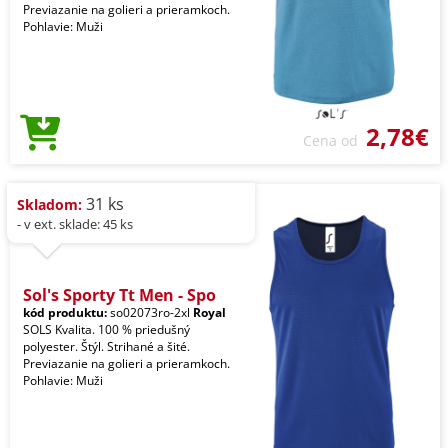
Previazanie na golieri a prieramkoch.
Pohlavie: Muži
2,78€
Cena od
31 ks
Skladom:
- v ext. sklade: 45 ks
Sol's Sporty Tt Men - Spo
kód produktu:
so02073ro-2xl
Royal
SOLS Kvalita. 100 % priedušný
polyester. Štýl. Strihané a šité.
Previazanie na golieri a prieramkoch.
Pohlavie: Muži