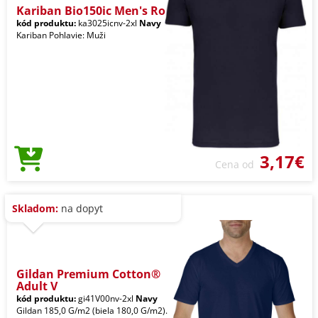
Kariban Bio150ic Men's Ro
kód produktu:
ka3025icnv-2xl
Navy
Kariban Pohlavie: Muži
3,17€
Cena od
Skladom:
na dopyt
Gildan Premium Cotton®
Adult V
kód produktu:
gi41V00nv-2xl
Navy
Gildan 185,0 G/m2 (biela 180,0 G/m2).