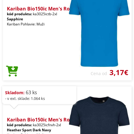
Kariban Bio150ic Men's Ro
kód produktu:
ka3025ictb-2xl
Sapphire
Kariban Pohlavie: Muži
3,17€
Cena od
63 ks
Skladom:
- v ext. sklade: 1.064 ks
Kariban Bio150ic Men's Ro
kód produktu:
ka3025icfnvh-2xl
Heather Sport Dark Navy