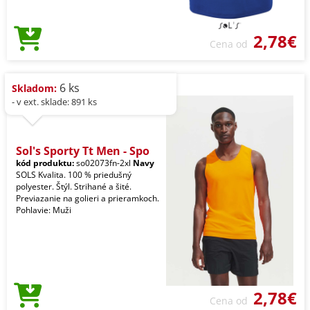
2,78€
Cena od
6 ks
Skladom:
- v ext. sklade: 891 ks
Sol's Sporty Tt Men - Spo
kód produktu:
so02073fn-2xl
Navy
SOLS Kvalita. 100 % priedušný
polyester. Štýl. Strihané a šité.
Previazanie na golieri a prieramkoch.
Pohlavie: Muži
2,78€
Cena od