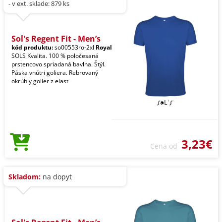
- v ext. sklade: 879 ks
Sol's Regent Fit - Men’s
kód produktu:
so00553ro-2xl
Royal
SOLS Kvalita. 100 % poločesaná
prstencovo spriadaná bavlna. Štýl.
Páska vnútri goliera. Rebrovaný
okrúhly golier z elast
3,23€
Cena od
Skladom:
na dopyt