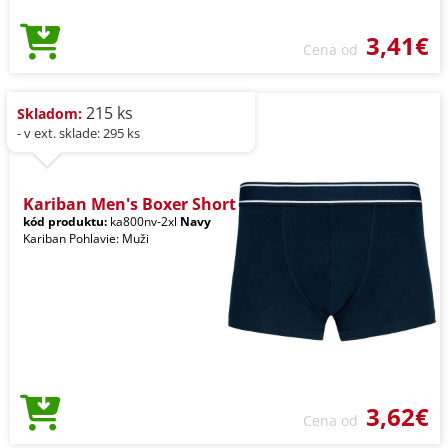
3,41€
Cena od
215 ks
Skladom:
- v ext. sklade: 295 ks
Kariban Men's Boxer Short
kód produktu:
ka800nv-2xl
Navy
Kariban Pohlavie: Muži
3,62€
Cena od