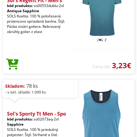
Sol's Regent Fit - Men’s
kód produktu:
so00553dublu-2xl
Antique Sapphire
SOLS Kvalita. 100 % poločesaná
prstencovo spriadaná bavlna. Štýl.
Páska vnútri goliera. Rebrovaný
okrúhly golier z elast
3,23€
Cena od
78 ks
Skladom:
- v ext. sklade: 1.099 ks
Sol's Sporty Tt Men - Spo
kód produktu:
so02073aq-2xl
Sapphire
SOLS Kvalita. 100 % priedušný
polyester. Štýl. Strihané a šité.