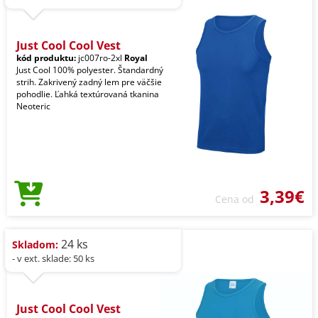
Just Cool Cool Vest
kód produktu:
jc007ro-2xl
Royal
Just Cool 100% polyester. Štandardný
strih. Zakrivený zadný lem pre väčšie
pohodlie. Ľahká textúrovaná tkanina
Neoteric
3,39€
Cena od
24 ks
Skladom:
- v ext. sklade: 50 ks
Just Cool Cool Vest