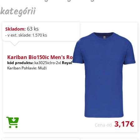
kategórii
63 ks
Skladom:
- v ext. sklade: 1.570 ks
Kariban Bio150ic Men's Ro
kód produktu:
ka3025iclro-2xl
Royal
Kariban Pohlavie: Muži
3,17€
Cena od