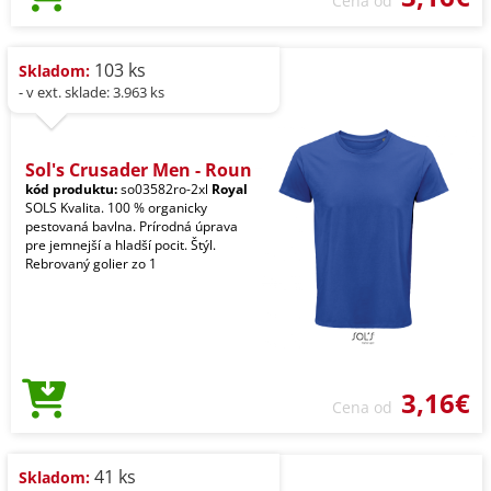
Cena od
103 ks
Skladom:
- v ext. sklade: 3.963 ks
Sol's Crusader Men - Roun
kód produktu:
so03582ro-2xl
Royal
SOLS Kvalita. 100 % organicky
pestovaná bavlna. Prírodná úprava
pre jemnejší a hladší pocit. Štýl.
Rebrovaný golier zo 1
3,16€
Cena od
41 ks
Skladom: