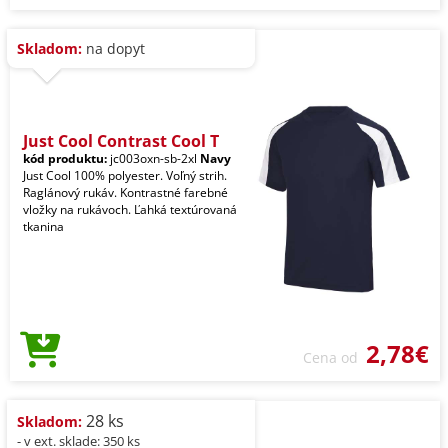
Skladom:
na dopyt
Just Cool Contrast Cool T
kód produktu:
jc003oxn-sb-2xl
Navy
Just Cool 100% polyester. Voľný strih.
Raglánový rukáv. Kontrastné farebné
vložky na rukávoch. Ľahká textúrovaná
tkanina
2,78€
Cena od
28 ks
Skladom:
- v ext. sklade: 350 ks