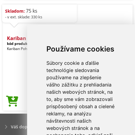
75 ks
Skladom:
- v ext. sklade: 330 ks
Kariban Men's Boxer Short
kód produktu:
ka800tb-2xl
Sapphire
Používame cookies
Kariban Pohlavie: Muži
Súbory cookie a ďalšie
technológie sledovania
používame na zlepšenie
vášho zážitku z prehliadania
našich webových stránok, na
to, aby sme vám zobrazovali
3,62€
Cena od
prispôsobený obsah a cielené
reklamy, na analýzu
návštevnosti našich
Váš dopyt
webových stránok a na