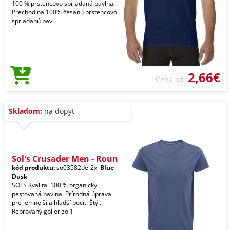
100 % prstencovo spriadaná bavlna.
Prechod na 100% česanú prstencovo
spriadanú bav
2,66€
Cena od
Skladom:
na dopyt
Sol's Crusader Men - Roun
kód produktu:
so03582de-2xl
Blue
Dusk
SOLS Kvalita. 100 % organicky
pestovaná bavlna. Prírodná úprava
pre jemnejší a hladší pocit. Štýl.
Rebrovaný golier zo 1