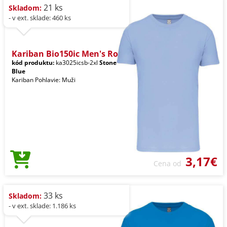
21 ks
Skladom:
- v ext. sklade: 460 ks
Kariban Bio150ic Men's Ro
kód produktu:
ka3025icsb-2xl
Stone
Blue
Kariban Pohlavie: Muži
3,17€
Cena od
33 ks
Skladom:
- v ext. sklade: 1.186 ks