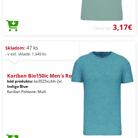
3,17€
Cena od
47 ks
Skladom:
- v ext. sklade: 1.349 ks
Kariban Bio150ic Men's Ro
kód produktu:
ka3025iccbh-2xl
Indigo Blue
Kariban Pohlavie: Muži