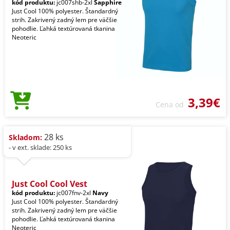
kód produktu:
jc007shb-2xl
Sapphire
Just Cool 100% polyester. Štandardný
strih. Zakrivený zadný lem pre väčšie
pohodlie. Ľahká textúrovaná tkanina
Neoteric
3,39€
Cena od
28 ks
Skladom:
- v ext. sklade: 250 ks
Just Cool Cool Vest
kód produktu:
jc007fnv-2xl
Navy
Just Cool 100% polyester. Štandardný
strih. Zakrivený zadný lem pre väčšie
pohodlie. Ľahká textúrovaná tkanina
Neoteric