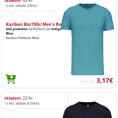
65 ks
Skladom:
- v ext. sklade: 378 ks
Kariban Bio150ic Men's Ro
kód produktu:
ka3025ictri-2xl
Indigo
Blue
Kariban Pohlavie: Muži
3,17€
Cena od
22 ks
Skladom:
- v ext. sklade: 8.334 ks