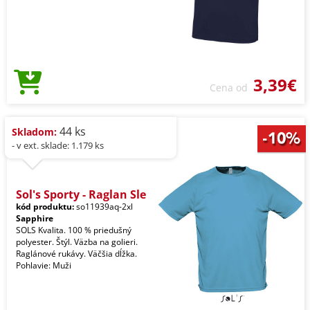
3,39€
Cena od
44 ks
Skladom:
- v ext. sklade: 1.179 ks
Sol's Sporty - Raglan Sle
kód produktu:
so11939aq-2xl
Sapphire
SOLS Kvalita. 100 % priedušný
polyester. Štýl. Väzba na golieri.
Raglánové rukávy. Väčšia dĺžka.
Pohlavie: Muži