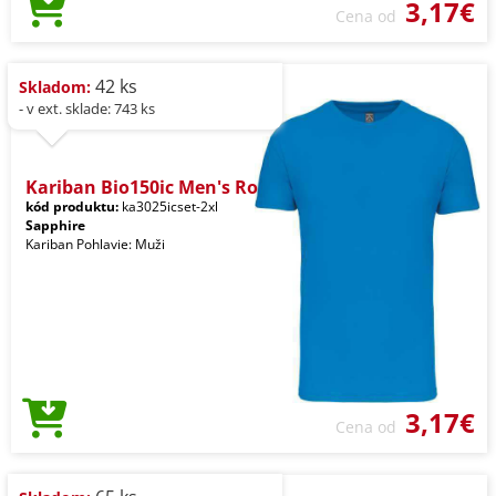
3,17€
Cena od
42 ks
Skladom:
- v ext. sklade: 743 ks
Kariban Bio150ic Men's Ro
kód produktu:
ka3025icset-2xl
Sapphire
Kariban Pohlavie: Muži
3,17€
Cena od