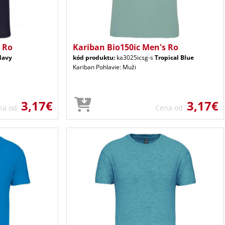
 Ro
Kariban Bio150ic Men's Ro
Navy
kód produktu:
ka3025icsg-s
Tropical Blue
Kariban Pohlavie: Muži
3,17€
3,17€
na od
Cena od