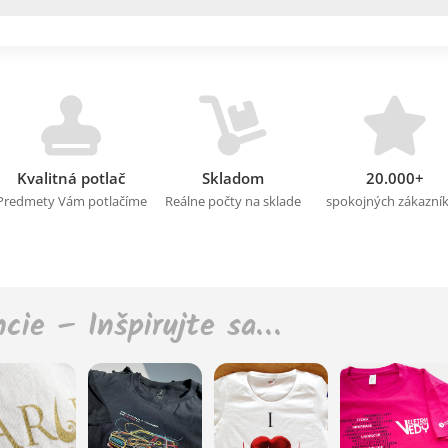
Kvalitná potlač
Skladom
20.000+
Predmety Vám potlačíme
Reálne počty na sklade
spokojných zákazní
ncie – Inšpirujte sa…