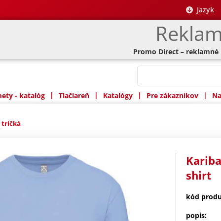
Jazyk
Reklam
Promo Direct – reklamné
|
|
|
|
ty - katalóg
Tlačiareň
Katalógy
Pre zákazníkov
Na
»
tričká
Kariba
shirt
kód produ
popis: