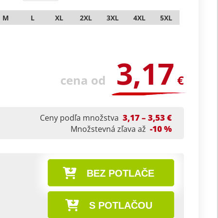
M
L
XL
2XL
3XL
4XL
5XL
3,17
cena od
€
3,17 – 3,53 €
Ceny podľa množstva
-10 %
Množstevná zľava až
BEZ POTLAČE
S POTLAČOU