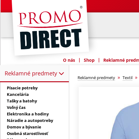
|
|
O nás
Shop
Reklamné predme
Reklamné predmety
Reklamné predmety:
»
Reklamné predmety
Textil
Písacie potreby
Kancelária
Tašky a batohy
Voľný čas
Elektronika a hodiny
Náradie a autopotreby
Domov a bývanie
Osobná starostlivosť