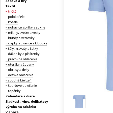
Zábava a hry
Textil
− tričká
− polokošele
− košele
− nohavice, šortky a sukne
− mikiny, svetre a vesty
− bundy a vetrovky
− čiapky, rukavice a klobúky
− šály, kravaty a šatky
− dáždniky a pláštenky
− pracovné oblečenie
− uteráky a župany
− obrusy a deky
− detské oblečenie
− spodná bielizeň
− športové oblečenie
− topánky
Kalendáre a diáre
Sladkosti, víno, delikatesy
Výroba na zakázku
Vianoce