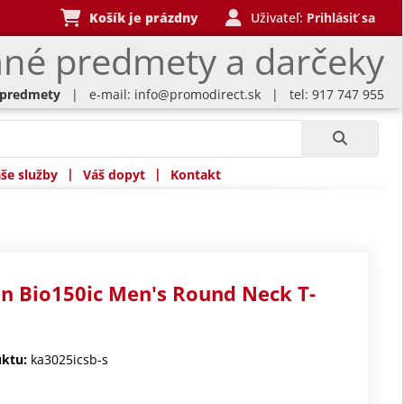
Košík je prázdny
Uživateľ:
Prihlásiť sa
né predmety a darčeky
 predmety
| e-mail:
info@promodirect.sk
| tel: 917 747 955
|
|
še služby
Váš dopyt
Kontakt
n Bio150ic Men's Round Neck T-
ktu:
ka3025icsb-s