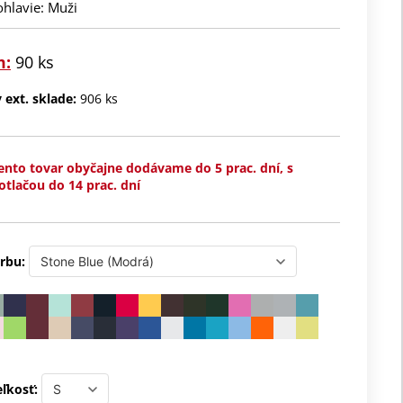
ohlavie: Muži
m:
90 ks
ext. sklade:
906 ks
ento tovar obyčajne dodávame do 5 prac. dní, s
otlačou do 14 prac. dní
rbu:
ľkosť: