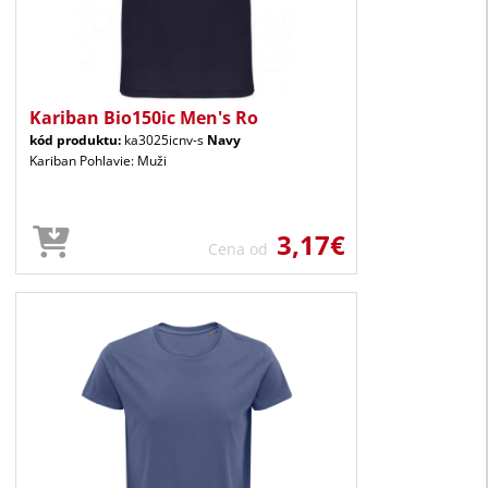
Kariban Bio150ic Men's Ro
kód produktu:
ka3025icnv-s
Navy
Kariban Pohlavie: Muži
3,17€
Cena od