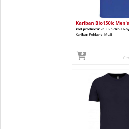
Kariban Bio150ic Men's
kód produktu:
ka3025iclro-s
Roy
Kariban Pohlavie: Muži
Ce