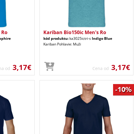
 Ro
Kariban Bio150ic Men's Ro
pphire
kód produktu:
ka3025ictri-s
Indigo Blue
Kariban Pohlavie: Muži
3,17€
3,17€
na od
Cena od