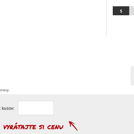
S
pravy.
et kusov: