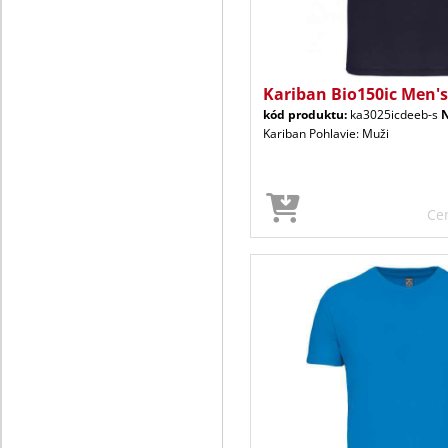
Kariban Bio150ic Men's
kód produktu:
ka3025icdeeb-s
Kariban Pohlavie: Muži
Ce