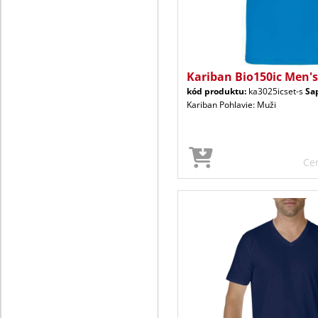
Kariban Bio150ic Men's
kód produktu:
ka3025icset-s
Sa
Kariban Pohlavie: Muži
Ce