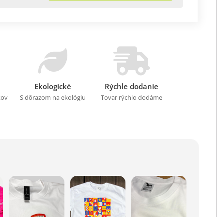
Ekologické
Rýchle dodanie
kov
S dôrazom na ekológiu
Tovar rýchlo dodáme