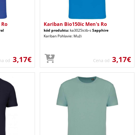
 Ro
Kariban Bio150ic Men's Ro
al
kód produktu:
ka3025ictb-s
Sapphire
Kariban Pohlavie: Muži
3,17€
3,17€
na od
Cena od