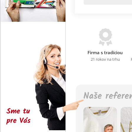
Firma s tradíciou
21 rokov na trhu
Naše refere
Sme tu
pre Vás