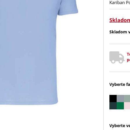
Kariban P
Sklado
Skladom v 
T
p
Vyberte fa
Vyberte ve