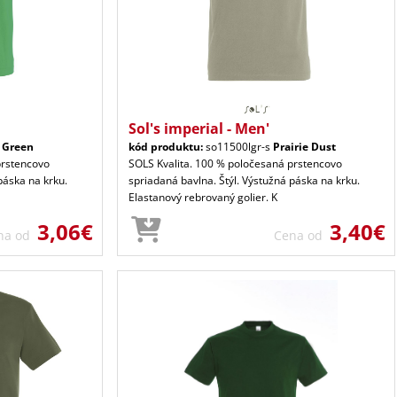
Sol's imperial - Men'
h Green
kód produktu:
so11500lgr-s
Prairie Dust
prstencovo
SOLS Kvalita. 100 % poločesaná prstencovo
páska na krku.
spriadaná bavlna. Štýl. Výstužná páska na krku.
Elastanový rebrovaný golier. K
3,06€
3,40€
na od
Cena od