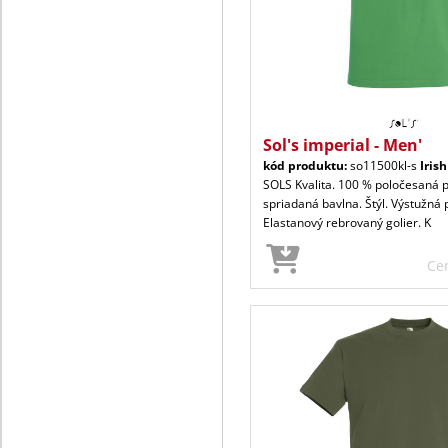
Sol's imperial - Men'
kód produktu:
so11500kl-s
Iris
SOLS Kvalita. 100 % poločesaná 
spriadaná bavlna. Štýl. Výstužná 
Elastanový rebrovaný golier. K
Ce