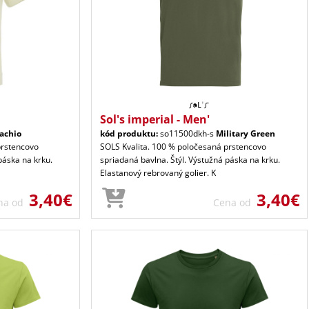
Sol's imperial - Men'
tachio
kód produktu:
so11500dkh-s
Military Green
prstencovo
SOLS Kvalita. 100 % poločesaná prstencovo
páska na krku.
spriadaná bavlna. Štýl. Výstužná páska na krku.
Elastanový rebrovaný golier. K
3,40€
3,40€
na od
Cena od