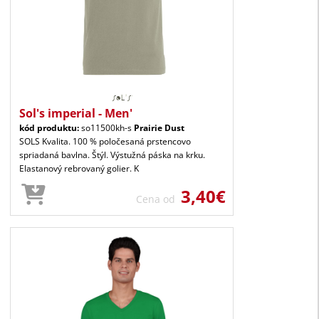
Sol's imperial - Men'
kód produktu:
so11500kh-s
Prairie Dust
SOLS Kvalita. 100 % poločesaná prstencovo
spriadaná bavlna. Štýl. Výstužná páska na krku.
Elastanový rebrovaný golier. K
3,40€
Cena od