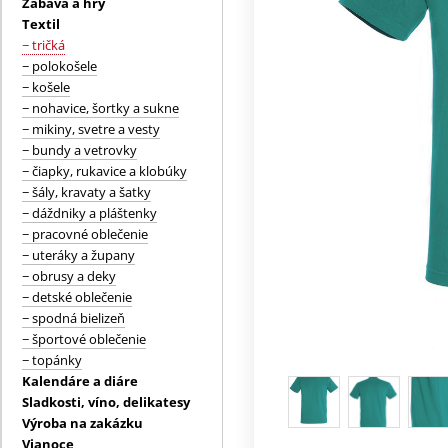
Zábava a hry
Textil
− tričká
− polokošele
− košele
− nohavice, šortky a sukne
− mikiny, svetre a vesty
− bundy a vetrovky
− čiapky, rukavice a klobúky
− šály, kravaty a šatky
− dáždniky a pláštenky
− pracovné oblečenie
− uteráky a župany
− obrusy a deky
− detské oblečenie
− spodná bielizeň
− športové oblečenie
− topánky
Kalendáre a diáre
Sladkosti, víno, delikatesy
Výroba na zakázku
Vianoce