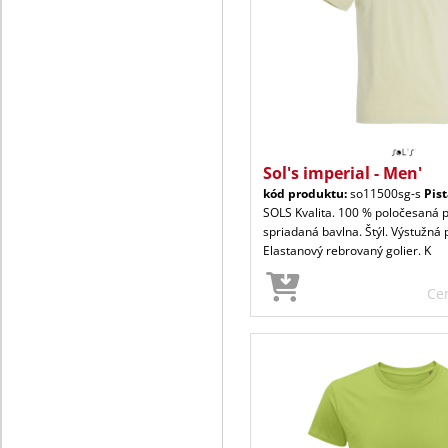
Sol's imperial - Men'
kód produktu:
so11500sg-s
Pis
SOLS Kvalita. 100 % poločesaná 
spriadaná bavlna. Štýl. Výstužná 
Elastanový rebrovaný golier. K
Ce