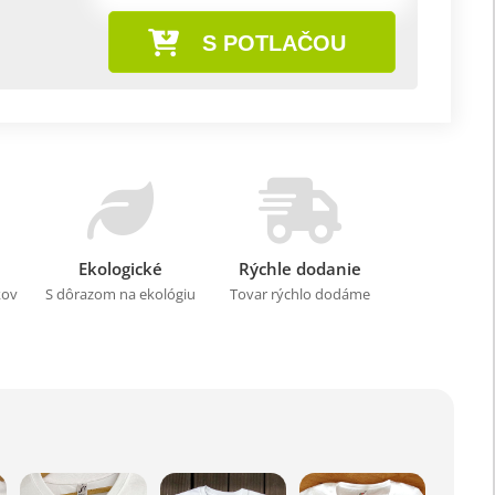
S POTLAČOU
Ekologické
Rýchle dodanie
kov
S dôrazom na ekológiu
Tovar rýchlo dodáme