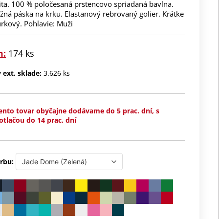
ita. 100 % poločesaná prstencovo spriadaná bavlna.
užná páska na krku. Elastanový rebrovaný golier. Krátke
rkový. Pohlavie: Muži
m:
174 ks
ext. sklade:
3.626 ks
ento tovar obyčajne dodávame do 5 prac. dní, s
otlačou do 14 prac. dní
rbu: