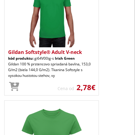
Gildan Softstyle® Adult V-neck
kód produktu:
gi64V00ig-s
Irish Green
Gildan 100 % prstencovo spriadaná bavlna, 153,0
G/m2 (biela 144,0 G/m2). Tkanina Softstyle s
vysokou hustotou stehov, vy
2,78€
Cena od