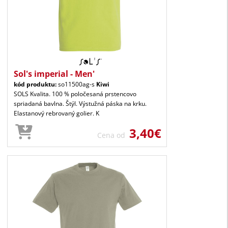
Sol's imperial - Men'
kód produktu:
so11500ag-s
Kiwi
SOLS Kvalita. 100 % poločesaná prstencovo
spriadaná bavlna. Štýl. Výstužná páska na krku.
Elastanový rebrovaný golier. K
3,40€
Cena od