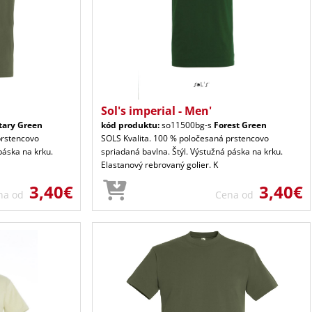
Sol's imperial - Men'
tary Green
kód produktu:
so11500bg-s
Forest Green
prstencovo
SOLS Kvalita. 100 % poločesaná prstencovo
páska na krku.
spriadaná bavlna. Štýl. Výstužná páska na krku.
Elastanový rebrovaný golier. K
3,40€
3,40€
na od
Cena od