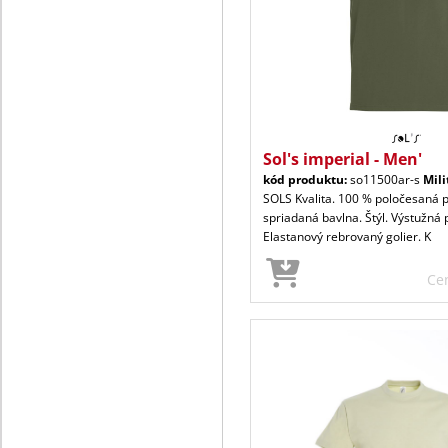
Sol's imperial - Men'
kód produktu:
so11500ar-s
Mili
SOLS Kvalita. 100 % poločesaná 
spriadaná bavlna. Štýl. Výstužná 
Elastanový rebrovaný golier. K
Ce