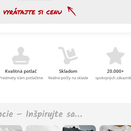
Kvalitná potlač
Skladom
20.000+
Predmety Vám potlačíme
Reálne počty na sklade
spokojných zákazní
ncie – Inšpirujte sa…