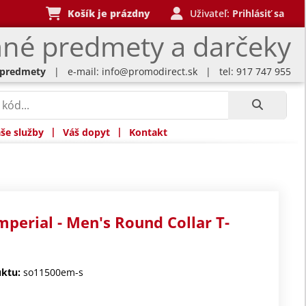
Košík je prázdny
Uživateľ:
Prihlásiť sa
né predmety a darčeky
 predmety
| e-mail:
info@promodirect.sk
| tel: 917 747 955
|
|
še služby
Váš dopyt
Kontakt
imperial - Men's Round Collar T-
ktu:
so11500em-s