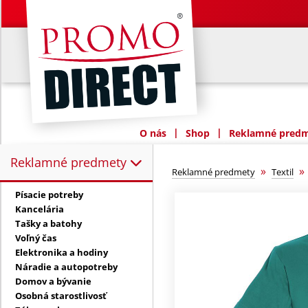
|
|
O nás
Shop
Reklamné predme
Reklamné predmety
Reklamné predmety:
»
Reklamné predmety
Textil
Písacie potreby
Kancelária
Tašky a batohy
Voľný čas
Elektronika a hodiny
Náradie a autopotreby
Domov a bývanie
Osobná starostlivosť