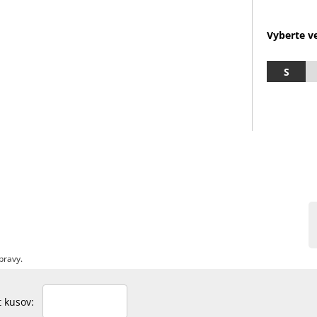
Vyberte ve
S
pravy.
et kusov: