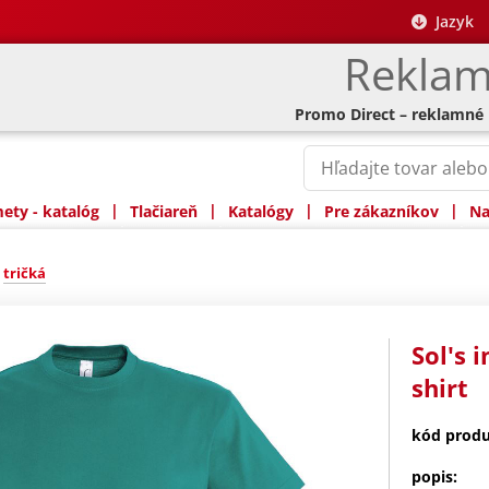
Jazyk
Reklam
Promo Direct – reklamné
|
|
|
|
ty - katalóg
Tlačiareň
Katalógy
Pre zákazníkov
Na
»
tričká
Sol's 
shirt
kód produ
popis: