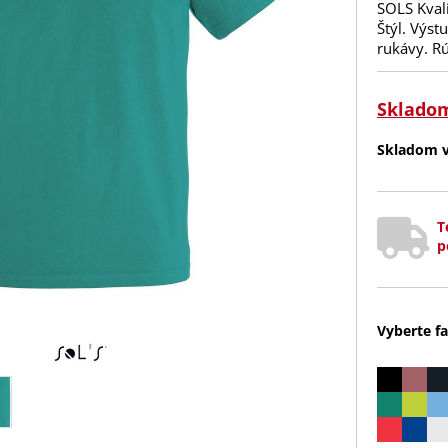
SOLS Kval
Štýl. Výst
rukávy. Rú
Sklado
Skladom v 
T
p
Vyberte fa