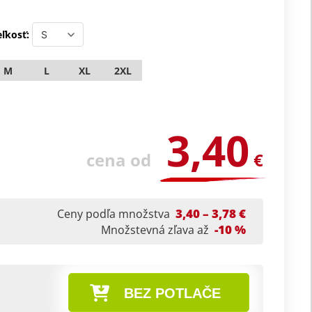
ľkosť:
M
L
XL
2XL
3,40
cena od
€
3,40 – 3,78 €
Ceny podľa množstva
-10 %
Množstevná zľava až
BEZ POTLAČE