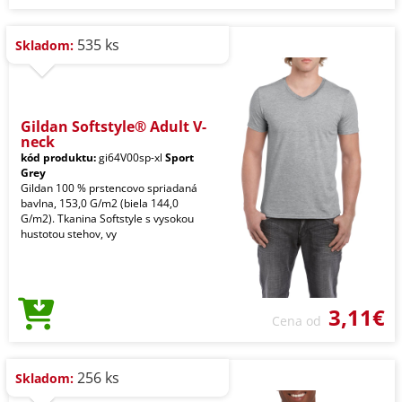
535 ks
Skladom:
Gildan Softstyle® Adult V-
neck
kód produktu:
gi64V00sp-xl
Sport
Grey
Gildan 100 % prstencovo spriadaná
bavlna, 153,0 G/m2 (biela 144,0
G/m2). Tkanina Softstyle s vysokou
hustotou stehov, vy
3,11€
Cena od
256 ks
Skladom: