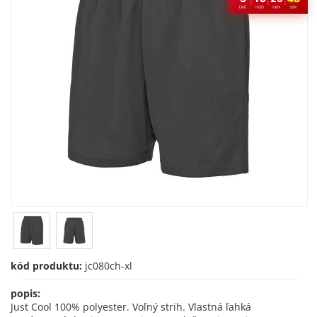
:
:
:
DNÍ
HOD
MIN
SEK
kód produktu:
jc080ch-xl
popis:
Just Cool 100% polyester. Voľný strih. Vlastná ľahká