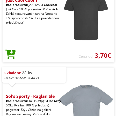
Just Cool Cool T
kód produktu:
jc001ch-xl
Charcoal
Just Cool 100% polyester. Voľný strih.
Ľahká textúrovaná tkanina Neoteric
TM spoločnosti AWDis s prirodzenou
priedušnosť
3,70€
Cena od
81 ks
Skladom:
- v ext. sklade: 3.644 ks
Sol's Sporty - Raglan Sle
kód produktu:
so11939pg-xl
Ice Grey
SOLS Kvalita. 100 % priedušný
polyester. Štýl. Väzba na golieri.
Raglánové rukávy. Väčšia dĺžka.