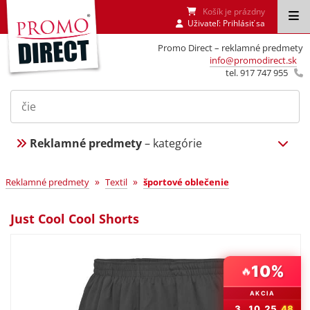
Košík je prázdny
Uživateľ:
Prihlásiť sa
Promo Direct – reklamné predmety
info@promodirect.sk
tel. 917 747 955
Reklamné predmety
– kategórie
»
»
Reklamné predmety
Textil
športové oblečenie
Just Cool Cool Shorts
10%
🔥
AKCIA
3
10
25
48