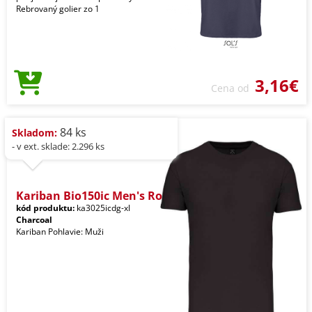
Rebrovaný golier zo 1
3,16€
Cena od
84 ks
Skladom:
- v ext. sklade: 2.296 ks
Kariban Bio150ic Men's Ro
kód produktu:
ka3025icdg-xl
Charcoal
Kariban Pohlavie: Muži