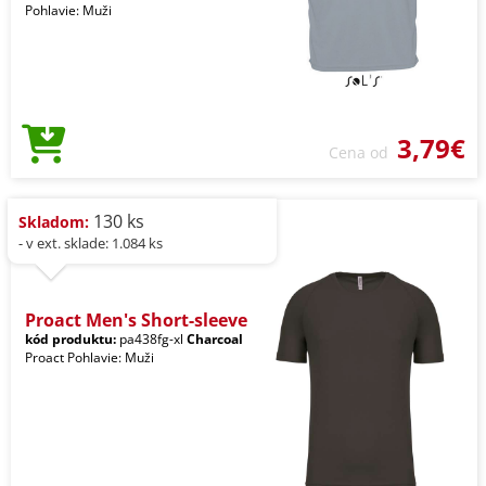
Pohlavie: Muži
3,79€
Cena od
130 ks
Skladom:
- v ext. sklade: 1.084 ks
Proact Men's Short-sleeve
kód produktu:
pa438fg-xl
Charcoal
Proact Pohlavie: Muži