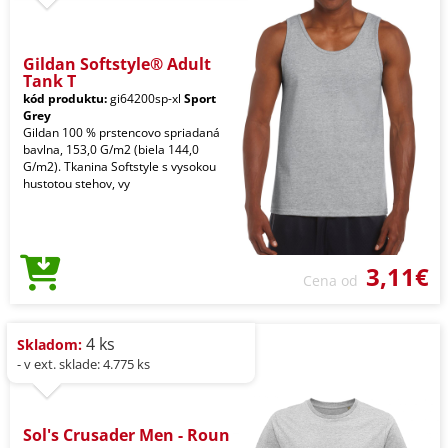
Gildan Softstyle® Adult
Tank T
kód produktu:
gi64200sp-xl
Sport
Grey
Gildan 100 % prstencovo spriadaná
bavlna, 153,0 G/m2 (biela 144,0
G/m2). Tkanina Softstyle s vysokou
hustotou stehov, vy
3,11€
Cena od
4 ks
Skladom:
- v ext. sklade: 4.775 ks
Sol's Crusader Men - Roun