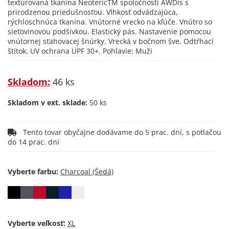
textúrovaná tkanina NeotericTM spoločnosti AWDis s
prirodzenou priedušnosťou. Vlhkosť odvádzajúca,
rýchloschnúca tkanina. Vnútorné vrecko na kľúče. Vnútro so
sieťovinovou podšívkou. Elastický pás. Nastavenie pomocou
vnútornej sťahovacej šnúrky. Vrecká v bočnom šve. Odtŕhací
štítok. UV ochrana UPF 30+. Pohlavie: Muži
Skladom:
46 ks
Skladom v ext. sklade:
50 ks
Tento tovar obyčajne dodávame do 5 prac. dní, s potlačou
do 14 prac. dní
Vyberte farbu:
Vyberte veľkosť: