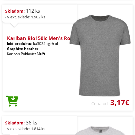
112 ks
Skladom:
- v ext. sklade: 1.902 ks
Kariban Bio150ic Men's Ro
kód produktu:
ka3025icgrh-xl
Graphite Heather
Kariban Pohlavie: Muži
3,17€
Cena od
36 ks
Skladom:
- v ext. sklade: 1.814 ks