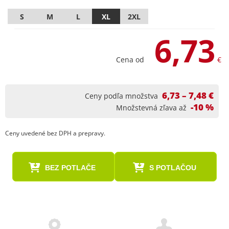
S
M
L
XL
2XL
6,73
Cena od
€
6,73 – 7,48 €
Ceny podľa množstva
-10 %
Množstevná zľava až
Ceny uvedené bez DPH a prepravy.
BEZ POTLAČE
S POTLAČOU