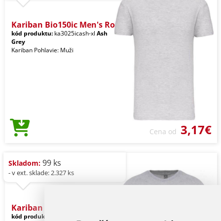
Kariban Bio150ic Men's Ro
kód produktu:
ka3025icash-xl
Ash
Grey
Kariban Pohlavie: Muži
3,17€
Cena od
99 ks
Skladom:
- v ext. sklade: 2.327 ks
Kariban Bio150ic Men's Ro
kód produktu:
ka3025icsngr-xl
Ice