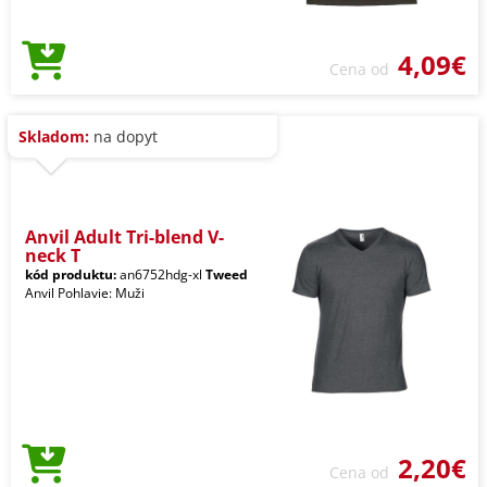
4,09€
Cena od
Skladom:
na dopyt
Anvil Adult Tri-blend V-
neck T
kód produktu:
an6752hdg-xl
Tweed
Anvil Pohlavie: Muži
2,20€
Cena od