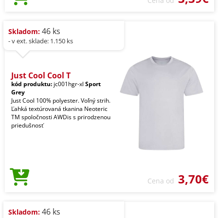
Cena od
46 ks
Skladom:
- v ext. sklade: 1.150 ks
Just Cool Cool T
kód produktu:
jc001hgr-xl
Sport
Grey
Just Cool 100% polyester. Voľný strih.
Ľahká textúrovaná tkanina Neoteric
TM spoločnosti AWDis s prirodzenou
priedušnosť
3,70€
Cena od
46 ks
Skladom: