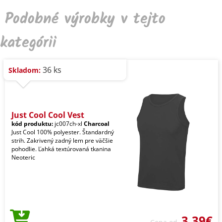
Podobné výrobky v tejto
kategórii
36 ks
Skladom:
Just Cool Cool Vest
kód produktu:
jc007ch-xl
Charcoal
Just Cool 100% polyester. Štandardný
strih. Zakrivený zadný lem pre väčšie
pohodlie. Ľahká textúrovaná tkanina
Neoteric
3,39€