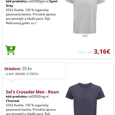
kód produktu:
so03582gm-xl
Sport
Grey
SOLS Kvalita. 100 % organicky
pestovaná bavlna. Prírodná úprava
pre jemnejší a hladší pocit. Štýl.
Rebrovaný golier zo 1
3,16€
Cena od
35 ks
Skladom:
- v ext. sklade: 2.104 ks
Sol's Crusader Men - Roun
kód produktu:
so03582mg-xl
Charcoal
SOLS Kvalita. 100 % organicky
pestovaná bavlna. Prírodná úprava
pre jemnejší a hladší pocit. Štýl.