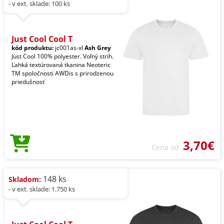
- v ext. sklade: 100 ks
Just Cool Cool T
kód produktu:
jc001as-xl
Ash Grey
Just Cool 100% polyester. Voľný strih.
Ľahká textúrovaná tkanina Neoteric
TM spoločnosti AWDis s prirodzenou
priedušnosť
3,70€
Cena od
148 ks
Skladom:
- v ext. sklade: 1.750 ks