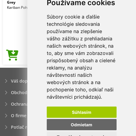
Používame cookies
Grey
Kariban Pohlavie: Muži
Súbory cookie a ďalšie
technológie sledovania
používame na zlepšenie
vášho zážitku z prehliadania
našich webových stránok, na
to, aby sme vám zobrazovali
3,17€
Cena od
prispôsobený obsah a cielené
reklamy, na analýzu
návštevnosti našich
Váš dopyt
webových stránok a na
pochopenie toho, odkiaľ naši
Obchodné podmienky
návštevníci prichádzajú.
Ochrana osobných údajov
Súhlasím
O firme
Odmietam
Potlač reklamných predmetov