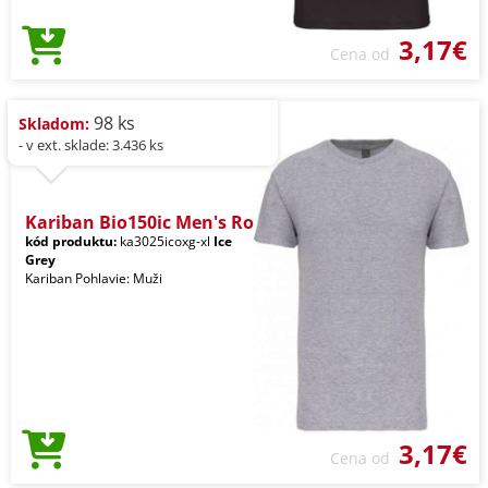
3,17€
Cena od
98 ks
Skladom:
- v ext. sklade: 3.436 ks
Kariban Bio150ic Men's Ro
kód produktu:
ka3025icoxg-xl
Ice
Grey
Kariban Pohlavie: Muži
3,17€
Cena od