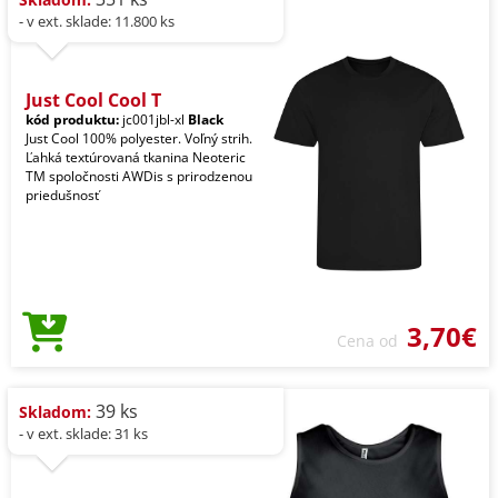
- v ext. sklade: 11.800 ks
Just Cool Cool T
kód produktu:
jc001jbl-xl
Black
Just Cool 100% polyester. Voľný strih.
Ľahká textúrovaná tkanina Neoteric
TM spoločnosti AWDis s prirodzenou
priedušnosť
3,70€
Cena od
39 ks
Skladom:
- v ext. sklade: 31 ks