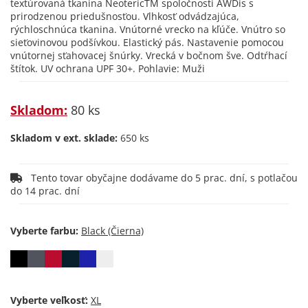
textúrovaná tkanina NeotericTM spoločnosti AWDis s
prirodzenou priedušnosťou. Vlhkosť odvádzajúca,
rýchloschnúca tkanina. Vnútorné vrecko na kľúče. Vnútro so
sieťovinovou podšívkou. Elastický pás. Nastavenie pomocou
vnútornej sťahovacej šnúrky. Vrecká v bočnom šve. Odtŕhací
štítok. UV ochrana UPF 30+. Pohlavie: Muži
Skladom:
80 ks
Skladom v ext. sklade:
650 ks
Tento tovar obyčajne dodávame do 5 prac. dní, s potlačou
do 14 prac. dní
Vyberte farbu:
Vyberte veľkosť: