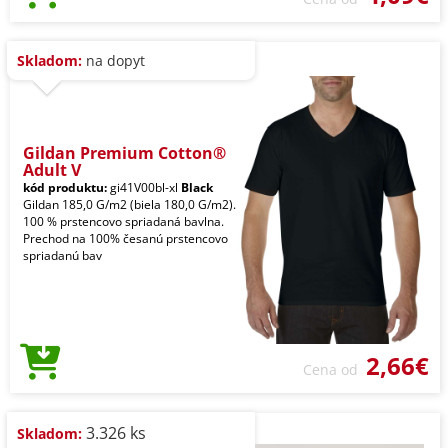
Skladom:
na dopyt
Gildan Premium Cotton®
Adult V
kód produktu:
gi41V00bl-xl
Black
Gildan 185,0 G/m2 (biela 180,0 G/m2).
100 % prstencovo spriadaná bavlna.
Prechod na 100% česanú prstencovo
spriadanú bav
2,66€
Cena od
3.326 ks
Skladom: