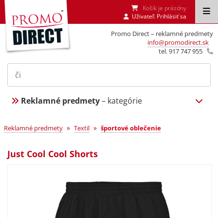
Košík je prázdny
Uživateľ:
Prihlásiť sa
Promo Direct – reklamné predmety
info@promodirect.sk
tel. 917 747 955
Reklamné predmety
– kategórie
»
»
Reklamné predmety
Textil
športové oblečenie
Just Cool Cool Shorts