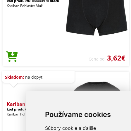
kód produktu:
ka800bl-xl
Black
Kariban Pohlavie: Muži
3,62€
Cena od
Skladom:
na dopyt
Kariban Men's Short-sleev
kód produktu:
ka398bl-xl
Black
Používame cookies
Kariban Pohlavie: Muži
Súbory cookie a ďalšie