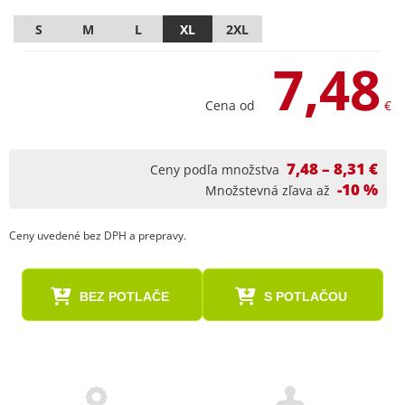
S
M
L
XL
2XL
7,48
Cena od
€
7,48 – 8,31 €
Ceny podľa množstva
-10 %
Množstevná zľava až
Ceny uvedené bez DPH a prepravy.
BEZ POTLAČE
S POTLAČOU