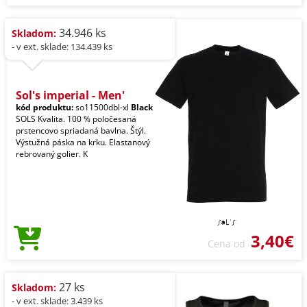
34.946 ks
Skladom:
- v ext. sklade: 134.439 ks
Sol's imperial - Men'
kód produktu:
so11500dbl-xl
Black
SOLS Kvalita. 100 % poločesaná
prstencovo spriadaná bavlna. Štýl.
Výstužná páska na krku. Elastanový
rebrovaný golier. K
3,40€
Cena od
27 ks
Skladom:
- v ext. sklade: 3.439 ks