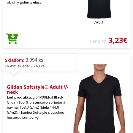
okrúhly golier z elast
3,23€
Cena od
3.994 ks
Skladom:
- v ext. sklade: 7.740 ks
Gildan Softstyle® Adult V-
neck
kód produktu:
gi64V00bl-xl
Black
Gildan 100 % prstencovo spriadaná
bavlna, 153,0 G/m2 (biela 144,0
G/m2). Tkanina Softstyle s vysokou
hustotou stehov, vy