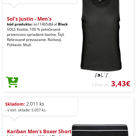
Sol's Justin - Men's
kód produktu:
so11465dbl-xl
Black
SOLS Kvalita. 100 % poločesaná
prstencovo spriadaná bavlna. Štýl.
Rebrované previazanie. Rúrkový.
Pohlavie: Muži
3,43€
Cena od
2.011 ks
Skladom:
- v ext. sklade: 5.057 ks
Kariban Men's Boxer Short