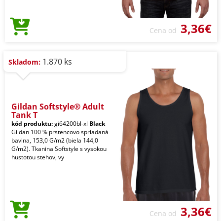
3,36€
Cena od
1.870 ks
Skladom:
Gildan Softstyle® Adult
Tank T
kód produktu:
gi64200bl-xl
Black
Gildan 100 % prstencovo spriadaná
bavlna, 153,0 G/m2 (biela 144,0
G/m2). Tkanina Softstyle s vysokou
hustotou stehov, vy
3,36€
Cena od