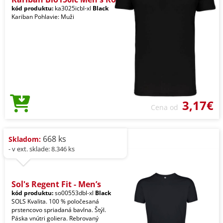
kód produktu:
ka3025icbl-xl
Black
Kariban Pohlavie: Muži
3,17€
Cena od
668 ks
Skladom:
- v ext. sklade: 8.346 ks
Sol's Regent Fit - Men’s
kód produktu:
so00553dbl-xl
Black
SOLS Kvalita. 100 % poločesaná
prstencovo spriadaná bavlna. Štýl.
Páska vnútri goliera. Rebrovaný