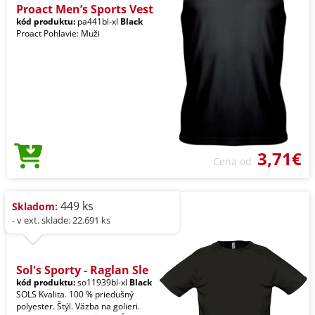
Proact Men’s Sports Vest
kód produktu:
pa441bl-xl
Black
Proact Pohlavie: Muži
3,71€
Cena od
449 ks
Skladom:
- v ext. sklade: 22.691 ks
Sol's Sporty - Raglan Sle
kód produktu:
so11939bl-xl
Black
SOLS Kvalita. 100 % priedušný
polyester. Štýl. Väzba na golieri.