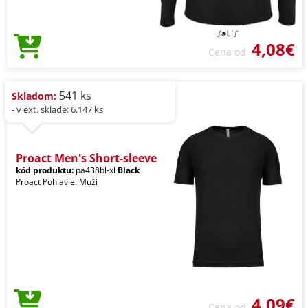
4,08€
Cena od
541 ks
Skladom:
- v ext. sklade: 6.147 ks
Proact Men's Short-sleeve
kód produktu:
pa438bl-xl
Black
Proact Pohlavie: Muži
4,09€
Cena od