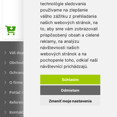
technológie sledovania
používame na zlepšenie
vášho zážitku z prehliadania
našich webových stránok, na
to, aby sme vám zobrazovali
3,66€
Cena od
prispôsobený obsah a cielené
reklamy, na analýzu
návštevnosti našich
Váš dopyt
webových stránok a na
pochopenie toho, odkiaľ naši
Obchodné podmienky
návštevníci prichádzajú.
Ochrana osobných údajov
Súhlasím
O firme
Odmietam
Potlač reklamných predmetov
Zmeniť moje nastavenia
Referencie
Kontakt