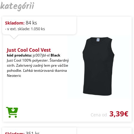
kategórii
84 ks
Skladom:
- v ext. sklade: 1.050 ks
Just Cool Cool Vest
kód produktu:
jc007jbl-xl
Black
Just Cool 100% polyester. Štandardný
strih. Zakrivený zadný lem pre väčšie
pohodlie. Ľahká textúrovaná tkanina
Neoteric
3,39€
Cena od
351 ks
Skladom: