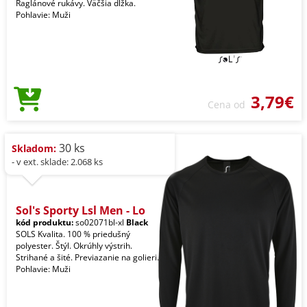
Raglánové rukávy. Väčšia dĺžka.
Pohlavie: Muži
3,79€
Cena od
30 ks
Skladom:
- v ext. sklade: 2.068 ks
Sol's Sporty Lsl Men - Lo
kód produktu:
so02071bl-xl
Black
SOLS Kvalita. 100 % priedušný
polyester. Štýl. Okrúhly výstrih.
Strihané a šité. Previazanie na golieri.
Pohlavie: Muži