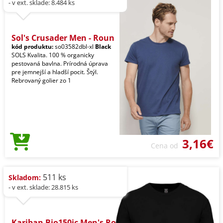
- v ext. sklade: 8.484 ks
Sol's Crusader Men - Roun
kód produktu:
so03582dbl-xl
Black
SOLS Kvalita. 100 % organicky
pestovaná bavlna. Prírodná úprava
pre jemnejší a hladší pocit. Štýl.
Rebrovaný golier zo 1
3,16€
Cena od
511 ks
Skladom:
- v ext. sklade: 28.815 ks
Kariban Bio150ic Men's Ro