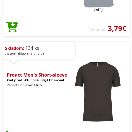
3,79€
Cena od
134 ks
Skladom:
- v ext. sklade: 1.737 ks
Proact Men's Short-sleeve
kód produktu:
pa438fg-l
Charcoal
Proact Pohlavie: Muži