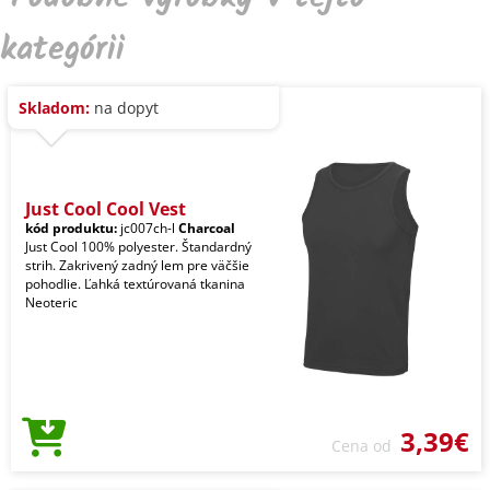
kategórii
Skladom:
na dopyt
Just Cool Cool Vest
kód produktu:
jc007ch-l
Charcoal
Just Cool 100% polyester. Štandardný
strih. Zakrivený zadný lem pre väčšie
pohodlie. Ľahká textúrovaná tkanina
Neoteric
3,39€
Cena od