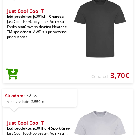
Just Cool Cool T
kód produktu:
jc001ch-l
Charcoal
Just Cool 100% polyester. Voľný strih.
Ľahká textúrovaná tkanina Neoteric
TM spoločnosti AWDis s prirodzenou
priedušnosť
3,70€
Cena od
32 ks
Skladom:
- v ext. sklade: 3.550 ks
Just Cool Cool T
kód produktu:
jc001hgr-l
Sport Grey
Just Cool 100% polyester. Voľný strih.