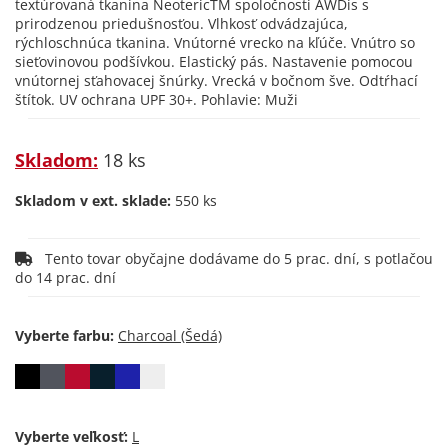
textúrovaná tkanina NeotericTM spoločnosti AWDis s
prirodzenou priedušnosťou. Vlhkosť odvádzajúca,
rýchloschnúca tkanina. Vnútorné vrecko na kľúče. Vnútro so
sieťovinovou podšívkou. Elastický pás. Nastavenie pomocou
vnútornej sťahovacej šnúrky. Vrecká v bočnom šve. Odtŕhací
štítok. UV ochrana UPF 30+. Pohlavie: Muži
Skladom:
18 ks
Skladom v ext. sklade:
550 ks
Tento tovar obyčajne dodávame do 5 prac. dní, s potlačou
do 14 prac. dní
Vyberte farbu:
Vyberte veľkosť: