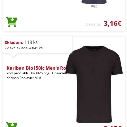
3,16€
Cena od
118 ks
Skladom:
- v ext. sklade: 4.841 ks
Kariban Bio150ic Men's Ro
kód produktu:
ka3025icdg-l
Charcoal
Kariban Pohlavie: Muži