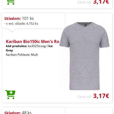
3,17€
Cena od
101 ks
Skladom:
- v ext. sklade: 4.752 ks
Kariban Bio150ic Men's Ro
kód produktu:
ka3025icoxg-l
Ice
Grey
Kariban Pohlavie: Muži
3,17€
Cena od
48 ks
Skladom: