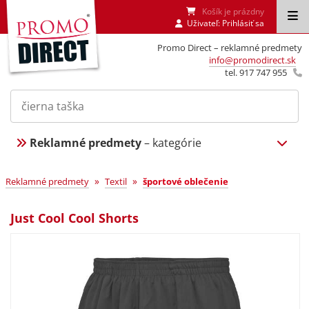
Košík je prázdny
Uživateľ:
Prihlásiť sa
Promo Direct – reklamné predmety
info@promodirect.sk
tel. 917 747 955
Reklamné predmety
– kategórie
»
»
Reklamné predmety
Textil
športové oblečenie
Just Cool Cool Shorts