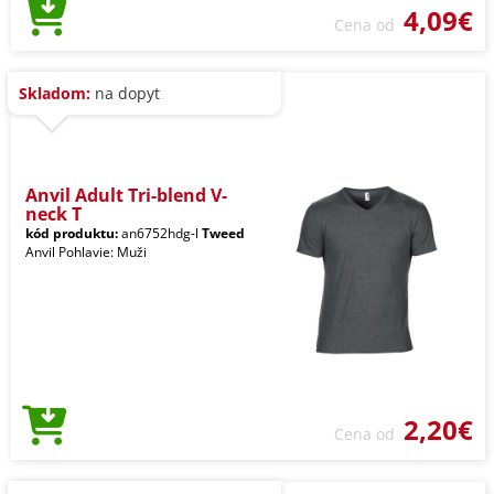
4,09€
Cena od
Skladom:
na dopyt
Anvil Adult Tri-blend V-
neck T
kód produktu:
an6752hdg-l
Tweed
Anvil Pohlavie: Muži
2,20€
Cena od