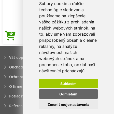
Súbory cookie a ďalšie
technológie sledovania
používame na zlepšenie
vášho zážitku z prehliadania
našich webových stránok, na
to, aby sme vám zobrazovali
3,17€
Cena od
prispôsobený obsah a cielené
reklamy, na analýzu
návštevnosti našich
Váš dopyt
webových stránok a na
pochopenie toho, odkiaľ naši
Obchodné podmienky
návštevníci prichádzajú.
Ochrana osobných údajov
Súhlasím
O firme
Odmietam
Potlač reklamných predmetov
Zmeniť moje nastavenia
Referencie