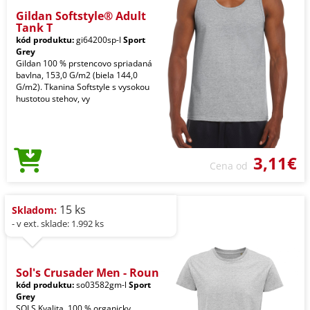
Gildan Softstyle® Adult
Tank T
kód produktu:
gi64200sp-l
Sport
Grey
Gildan 100 % prstencovo spriadaná
bavlna, 153,0 G/m2 (biela 144,0
G/m2). Tkanina Softstyle s vysokou
hustotou stehov, vy
3,11€
Cena od
15 ks
Skladom:
- v ext. sklade: 1.992 ks
Sol's Crusader Men - Roun
kód produktu:
so03582gm-l
Sport
Grey
SOLS Kvalita. 100 % organicky