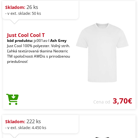
26 ks
Skladom:
- v ext. sklade: 50 ks
Just Cool Cool T
kód produktu:
jc001as-l
Ash Grey
Just Cool 100% polyester. Voľný strih.
Ľahká textúrovaná tkanina Neoteric
TM spoločnosti AWDis s prirodzenou
priedušnosť
3,70€
Cena od
222 ks
Skladom:
- v ext. sklade: 4.450 ks