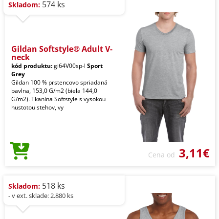
574 ks
Skladom:
Gildan Softstyle® Adult V-
neck
kód produktu:
gi64V00sp-l
Sport
Grey
Gildan 100 % prstencovo spriadaná
bavlna, 153,0 G/m2 (biela 144,0
G/m2). Tkanina Softstyle s vysokou
hustotou stehov, vy
3,11€
Cena od
518 ks
Skladom:
- v ext. sklade: 2.880 ks