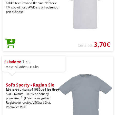
Ľahká textúrovaná tkanina Neoteric
TM spoločnosti AWDis s prirodzenou
priedušnosť
3,70€
Cena od
1 ks
Skladom:
- v ext. sklade: 9.314 ks
Sol's Sporty - Raglan Sle
kód produktu:
so11939pg-l
Ice Grey
SOLS Kvalita. 100 % priedušný
polyester. Štýl. Väzba na golieri.
Raglánové rukávy. Väčšia dĺžka.
Pohlavie: Muži