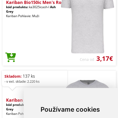
Kariban Bio150ic Men's Ro
kód produktu:
ka3025icash-l
Ash
Grey
Kariban Pohlavie: Muži
3,17€
Cena od
137 ks
Skladom:
- v ext. sklade: 2.220 ks
Kariban Bio150ic Men's Ro
kód produktu:
ka3025icsngr-l
Ice
Používame cookies
Grey
Kariban Pohlavie: Muži