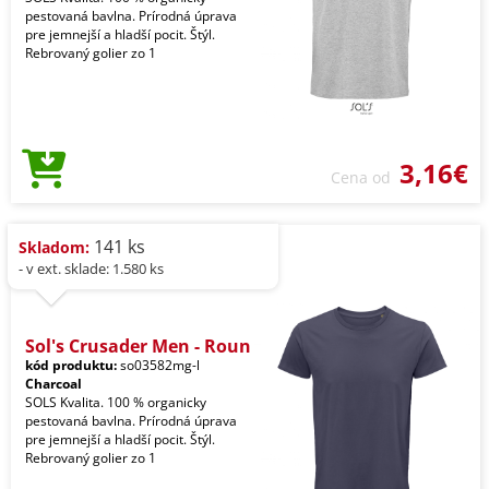
pestovaná bavlna. Prírodná úprava
pre jemnejší a hladší pocit. Štýl.
Rebrovaný golier zo 1
3,16€
Cena od
141 ks
Skladom:
- v ext. sklade: 1.580 ks
Sol's Crusader Men - Roun
kód produktu:
so03582mg-l
Charcoal
SOLS Kvalita. 100 % organicky
pestovaná bavlna. Prírodná úprava
pre jemnejší a hladší pocit. Štýl.
Rebrovaný golier zo 1