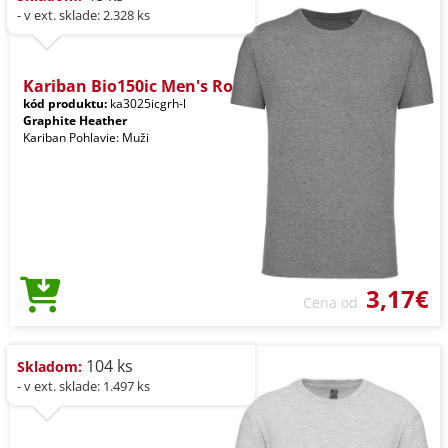
- v ext. sklade: 2.328 ks
Kariban Bio150ic Men's Ro
kód produktu:
ka3025icgrh-l
Graphite Heather
Kariban Pohlavie: Muži
3,17€
Cena od
104 ks
Skladom:
- v ext. sklade: 1.497 ks