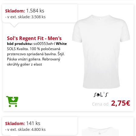
1.584 ks
Skladom:
- v ext. sklade: 3.508 ks
Sol's Regent Fit - Men’s
kód produktu:
so00553wh-l
White
SOLS Kvalita. 100 % poločesaná
prstencovo spriadaná bavlna. Štýl.
Páska vnútri goliera. Rebrovaný
okrúhly golier z elast
2,75€
Cena od
141 ks
Skladom:
- v ext. sklade: 4.800 ks