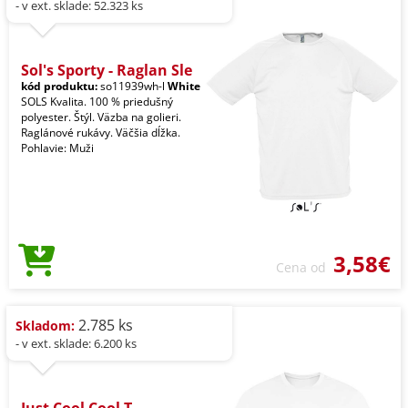
- v ext. sklade: 52.323 ks
Sol's Sporty - Raglan Sle
kód produktu:
so11939wh-l
White
SOLS Kvalita. 100 % priedušný
polyester. Štýl. Väzba na golieri.
Raglánové rukávy. Väčšia dĺžka.
Pohlavie: Muži
3,58€
Cena od
2.785 ks
Skladom:
- v ext. sklade: 6.200 ks
Just Cool Cool T