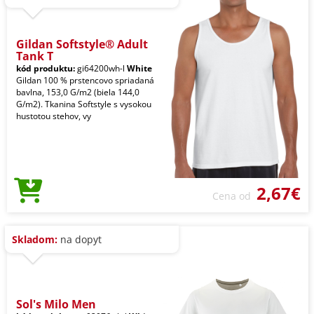
Gildan Softstyle® Adult
Tank T
kód produktu:
gi64200wh-l
White
Gildan 100 % prstencovo spriadaná
bavlna, 153,0 G/m2 (biela 144,0
G/m2). Tkanina Softstyle s vysokou
hustotou stehov, vy
2,67€
Cena od
Skladom:
na dopyt
Sol's Milo Men