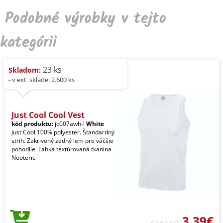
Podobné výrobky v tejto
kategórii
23 ks
Skladom:
- v ext. sklade: 2.600 ks
Just Cool Cool Vest
kód produktu:
jc007awh-l
White
Just Cool 100% polyester. Štandardný
strih. Zakrivený zadný lem pre väčšie
pohodlie. Ľahká textúrovaná tkanina
Neoteric
3,39€
Cena od