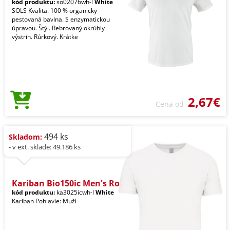
kód produktu:
so02076wh-l
White
SOLS Kvalita. 100 % organicky
pestovaná bavlna. S enzymatickou
úpravou. Štýl. Rebrovaný okrúhly
výstrih. Rúrkový. Krátke
2,67€
Cena od
494 ks
Skladom:
- v ext. sklade: 49.186 ks
Kariban Bio150ic Men's Ro
kód produktu:
ka3025icwh-l
White
Kariban Pohlavie: Muži