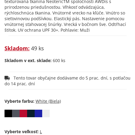
textúrovaná tkanina NeotericTM spoločnosti AWDis s
prirodzenou priedušnosťou. Vlhkosť odvádzajúca,
rýchloschnúca tkanina. Vnútorné vrecko na kľúče. Vnútro so
sieťovinovou podšívkou. Elastický pás. Nastavenie pomocou
vnútornej sťahovacej šnúrky. Vrecká v bočnom šve. Odtŕhací
štítok. UV ochrana UPF 30+. Pohlavie: Muži
Skladom:
49 ks
Skladom v ext. sklade:
600 ks
Tento tovar obyčajne dodávame do 5 prac. dní, s potlačou
do 14 prac. dní
Vyberte farbu:
Vyberte veľkosť: