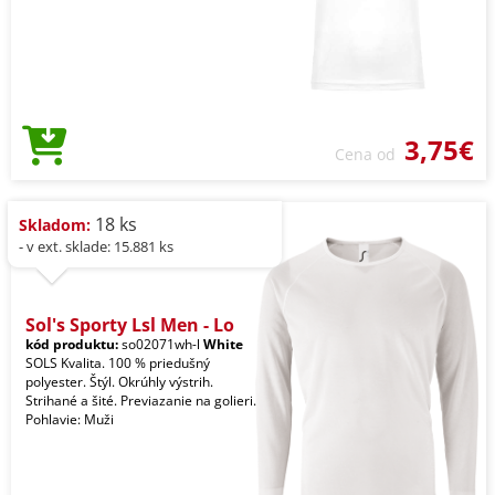
3,75€
Cena od
18 ks
Skladom:
- v ext. sklade: 15.881 ks
Sol's Sporty Lsl Men - Lo
kód produktu:
so02071wh-l
White
SOLS Kvalita. 100 % priedušný
polyester. Štýl. Okrúhly výstrih.
Strihané a šité. Previazanie na golieri.
Pohlavie: Muži