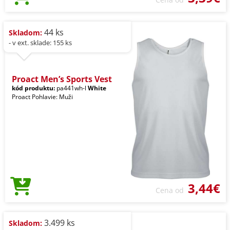
44 ks
Skladom:
- v ext. sklade: 155 ks
Proact Men’s Sports Vest
kód produktu:
pa441wh-l
White
Proact Pohlavie: Muži
3,44€
Cena od
3.499 ks
Skladom: