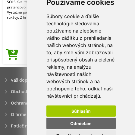
Používame cookies
SOLS Kvalita. 100 % poločesaná
prstencovo spriadaná bavlna. Štýl.
Výstužná páska na krku. Krátke
Súbory cookie a ďalšie
rukávy. 2 hrúbky rebrov
technológie sledovania
používame na zlepšenie
vášho zážitku z prehliadania
našich webových stránok, na
to, aby sme vám zobrazovali
3,04€
Cena od
prispôsobený obsah a cielené
reklamy, na analýzu
návštevnosti našich
Váš dopyt
webových stránok a na
pochopenie toho, odkiaľ naši
Obchodné podmienky
návštevníci prichádzajú.
Ochrana osobných údajov
Súhlasím
O firme
Odmietam
Potlač reklamných predmetov