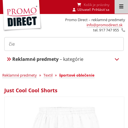
Košík je prázdny
Uživateľ:
Prihlásiť sa
Promo Direct – reklamné predmety
info@promodirect.sk
tel. 917 747 955
Reklamné predmety
– kategórie
»
»
Reklamné predmety
Textil
športové oblečenie
Just Cool Cool Shorts