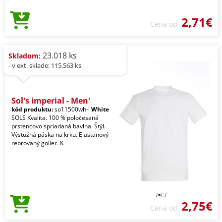
2,71€
Cena od
23.018 ks
Skladom:
- v ext. sklade: 115.563 ks
Sol's imperial - Men'
kód produktu:
so11500wh-l
White
SOLS Kvalita. 100 % poločesaná
prstencovo spriadaná bavlna. Štýl.
Výstužná páska na krku. Elastanový
rebrovaný golier. K
2,75€
Cena od