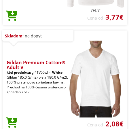
3,77€
Cena od
Skladom:
na dopyt
Gildan Premium Cotton®
Adult V
kód produktu:
gi41V00wh-l
White
Gildan 185,0 G/m2 (biela 180,0 G/m2).
100 % prstencovo spriadaná bavlna.
Prechod na 100% česanú prstencovo
spriadanú bav
2,08€
Cena od