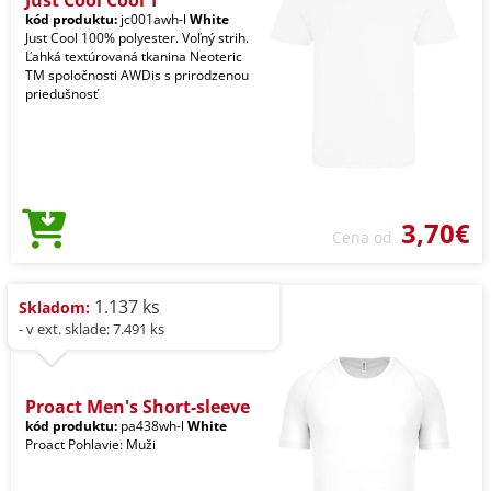
kód produktu:
jc001awh-l
White
Just Cool 100% polyester. Voľný strih.
Ľahká textúrovaná tkanina Neoteric
TM spoločnosti AWDis s prirodzenou
priedušnosť
3,70€
Cena od
1.137 ks
Skladom:
- v ext. sklade: 7.491 ks
Proact Men's Short-sleeve
kód produktu:
pa438wh-l
White
Proact Pohlavie: Muži