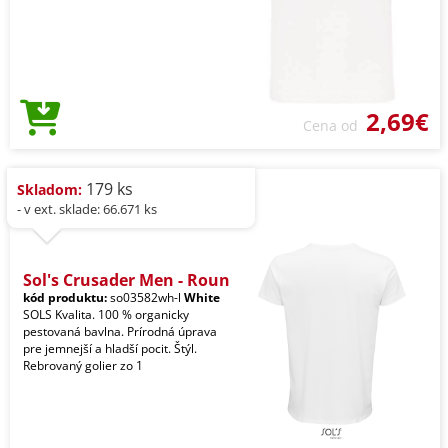
2,69€
Cena od
179 ks
Skladom:
- v ext. sklade: 66.671 ks
Sol's Crusader Men - Roun
kód produktu:
so03582wh-l
White
SOLS Kvalita. 100 % organicky
pestovaná bavlna. Prírodná úprava
pre jemnejší a hladší pocit. Štýl.
Rebrovaný golier zo 1