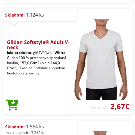
1.124 ks
Skladom:
Gildan Softstyle® Adult V-
neck
kód produktu:
gi64V00wh-l
White
Gildan 100 % prstencovo spriadaná
bavlna, 153,0 G/m2 (biela 144,0
G/m2). Tkanina Softstyle s vysokou
hustotou stehov, vy
2,67€
Cena od
1.564 ks
Skladom:
- v ext. sklade: 3.312 ks