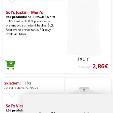
Sol's Justin - Men's
kód produktu:
so11465wh-l
White
SOLS Kvalita. 100 % poločesaná
prstencovo spriadaná bavlna. Štýl.
Rebrované previazanie. Rúrkový.
Pohlavie: Muži
2,86€
Cena od
11 ks
Skladom:
- v ext. sklade: 5.895 ks
Sol's Victory - Men'
kód produktu:
so11150wh-l
White