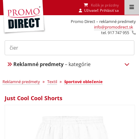
Košík je prázdny
Uživateľ:
Prihlásiť sa
Promo Direct – reklamné predmety
info@promodirect.sk
tel. 917 747 955
Reklamné predmety
– kategórie
»
»
Reklamné predmety
Textil
športové oblečenie
Just Cool Cool Shorts