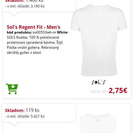
1.460 ks
Skladom:
- v ext. sklade: 3.180 ks
Sol's Regent Fit - Men’s
kód produktu:
so00553wh-m
White
SOLS Kvalita. 100 % poločesaná
prstencovo spriadaná bavlna. Štýl.
Páska vnútri goliera. Rebrovaný
okrúhly golier z elast
2,75€
Cena od
119 ks
Skladom:
- v ext. sklade: 5.421 ks