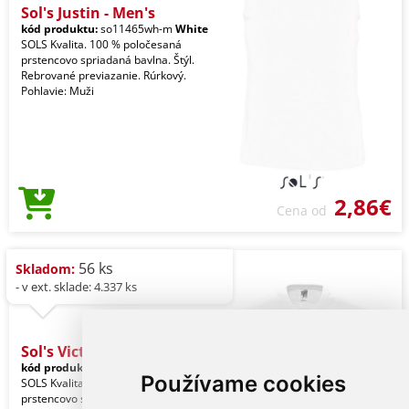
Sol's Justin - Men's
kód produktu:
so11465wh-m
White
SOLS Kvalita. 100 % poločesaná
prstencovo spriadaná bavlna. Štýl.
Rebrované previazanie. Rúrkový.
Pohlavie: Muži
2,86€
Cena od
56 ks
Skladom:
- v ext. sklade: 4.337 ks
Sol's Victory - Men'
kód produktu:
so11150wh-m
White
Používame cookies
SOLS Kvalita. 100 % poločesaná
prstencovo spriadaná bavlna. Štýl.