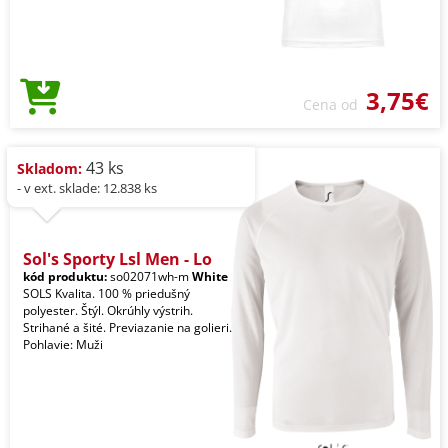
3,75€
Cena od
43 ks
Skladom:
- v ext. sklade: 12.838 ks
Sol's Sporty Lsl Men - Lo
kód produktu:
so02071wh-m
White
SOLS Kvalita. 100 % priedušný
polyester. Štýl. Okrúhly výstrih.
Strihané a šité. Previazanie na golieri.
Pohlavie: Muži