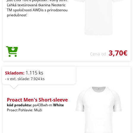
Ľahká textúrovaná tkanina Neoteric
TM spoločnosti AWDis s prirodzenou
priedušnosť
3,70€
Cena od
1.115 ks
Skladom:
- v ext. sklade: 7.924 ks
Proact Men's Short-sleeve
kód produktu:
pa438wh-m
White
Proact Pohlavie: Muži