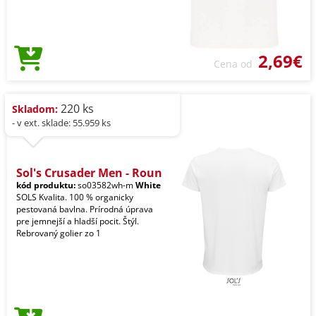
2,69€
Cena od
220 ks
Skladom:
- v ext. sklade: 55.959 ks
Sol's Crusader Men - Roun
kód produktu:
so03582wh-m
White
SOLS Kvalita. 100 % organicky
pestovaná bavlna. Prírodná úprava
pre jemnejší a hladší pocit. Štýl.
Rebrovaný golier zo 1