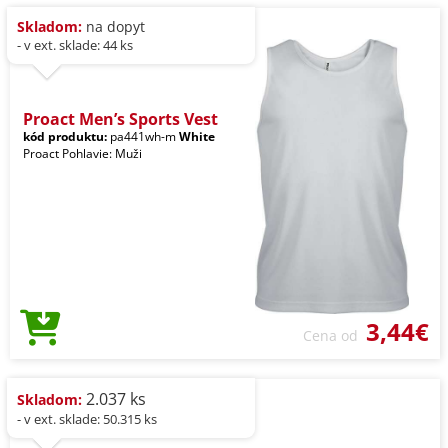
Skladom:
na dopyt
- v ext. sklade: 44 ks
Proact Men’s Sports Vest
kód produktu:
pa441wh-m
White
Proact Pohlavie: Muži
3,44€
Cena od
2.037 ks
Skladom:
- v ext. sklade: 50.315 ks