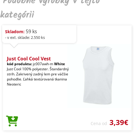
Podobné výrobky v tejto
kategórii
59 ks
Skladom:
- v ext. sklade: 2.550 ks
Just Cool Cool Vest
kód produktu:
jc007awh-m
White
Just Cool 100% polyester. Štandardný
strih. Zakrivený zadný lem pre väčšie
pohodlie. Ľahká textúrovaná tkanina
Neoteric
3,39€
Cena od