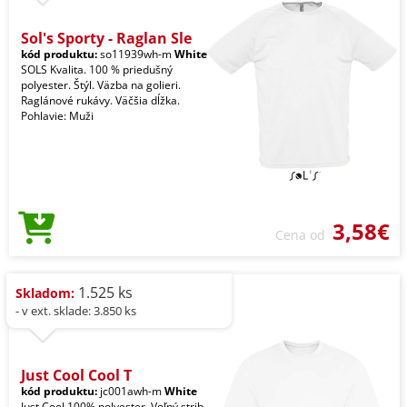
Sol's Sporty - Raglan Sle
kód produktu:
so11939wh-m
White
SOLS Kvalita. 100 % priedušný
polyester. Štýl. Väzba na golieri.
Raglánové rukávy. Väčšia dĺžka.
Pohlavie: Muži
3,58€
Cena od
1.525 ks
Skladom:
- v ext. sklade: 3.850 ks
Just Cool Cool T
kód produktu:
jc001awh-m
White
Just Cool 100% polyester. Voľný strih.