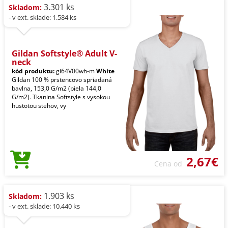
3.301 ks
Skladom:
- v ext. sklade: 1.584 ks
Gildan Softstyle® Adult V-
neck
kód produktu:
gi64V00wh-m
White
Gildan 100 % prstencovo spriadaná
bavlna, 153,0 G/m2 (biela 144,0
G/m2). Tkanina Softstyle s vysokou
hustotou stehov, vy
2,67€
Cena od
1.903 ks
Skladom:
- v ext. sklade: 10.440 ks