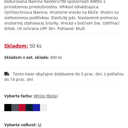
textúrovaná tkanina NeotericTM spoločnosti AWDis s
prirodzenou priedušnosťou. Vlhkosť odvádzajúca,
rýchloschnúca tkanina. Vnútorné vrecko na kľúče. Vnútro so
sieťovinovou podšívkou. Elastický pás. Nastavenie pomocou
vnútornej sťahovacej šnúrky. Vrecká v bočnom šve. Odtŕhací
štítok. UV ochrana UPF 30+. Pohlavie: Muži
Skladom:
50 ks
Skladom v ext. sklade:
400 ks
Tento tovar obyčajne dodávame do 5 prac. dní, s potlačou
do 14 prac. dní
Vyberte farbu:
Vyberte veľkosť: