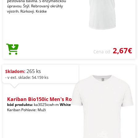
pestovaná bavlna. S enzymatickou
úpravou. Štýl. Rebrovaný okrúhly
výstrih. Rúrkový. Krátke
2,67€
Cena od
265 ks
Skladom:
- v ext. sklade: 54.159 ks
Kariban Bio150ic Men's Ro
kód produktu:
ka3025icwh-m
White
Kariban Pohlavie: Muži