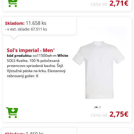
2,71€
Cena od
11.658 ks
Skladom:
- v ext. sklade: 67.511 ks
Sol's imperial - Men'
kód produktu:
so11500wh-m
White
SOLS Kvalita. 100 % poločesaná
prstencovo spriadaná bavlna. Štýl.
Výstužná páska na krku. Elastanový
rebrovaný golier. K
2,75€
Cena od