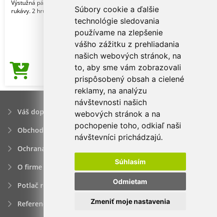
Výstužná páska na krku. Krátke
Súbory cookie a ďalšie
rukávy. 2 hrúbky rebrov
technológie sledovania
používame na zlepšenie
vášho zážitku z prehliadania
našich webových stránok, na
to, aby sme vám zobrazovali
3,04€
Cena od
prispôsobený obsah a cielené
reklamy, na analýzu
návštevnosti našich
Váš dopyt
webových stránok a na
pochopenie toho, odkiaľ naši
Obchodné podmienky
návštevníci prichádzajú.
Ochrana osobných údajov
Súhlasím
O firme
Odmietam
Potlač reklamných predmetov
Zmeniť moje nastavenia
Referencie