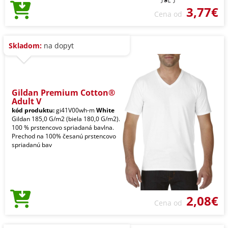
3,77€
Cena od
Skladom:
na dopyt
Gildan Premium Cotton®
Adult V
kód produktu:
gi41V00wh-m
White
Gildan 185,0 G/m2 (biela 180,0 G/m2).
100 % prstencovo spriadaná bavlna.
Prechod na 100% česanú prstencovo
spriadanú bav
2,08€
Cena od