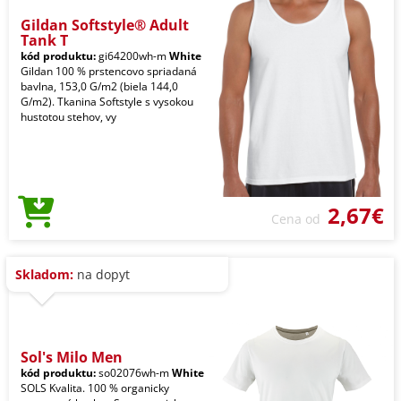
Gildan Softstyle® Adult
Tank T
kód produktu:
gi64200wh-m
White
Gildan 100 % prstencovo spriadaná
bavlna, 153,0 G/m2 (biela 144,0
G/m2). Tkanina Softstyle s vysokou
hustotou stehov, vy
2,67€
Cena od
Skladom:
na dopyt
Sol's Milo Men
kód produktu:
so02076wh-m
White
SOLS Kvalita. 100 % organicky