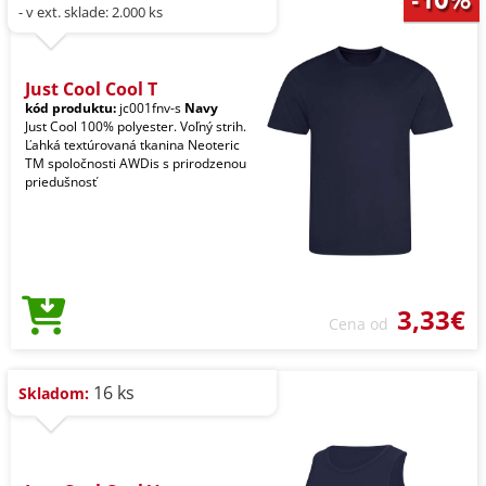
- v ext. sklade: 2.000 ks
Just Cool Cool T
kód produktu:
jc001fnv-s
Navy
Just Cool 100% polyester. Voľný strih.
Ľahká textúrovaná tkanina Neoteric
TM spoločnosti AWDis s prirodzenou
priedušnosť
3,33€
Cena od
16 ks
Skladom: