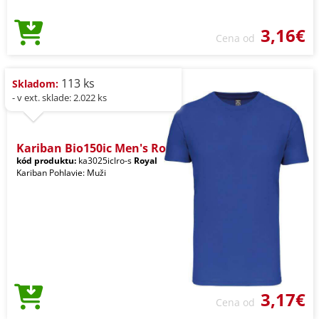
3,16€
Cena od
113 ks
Skladom:
- v ext. sklade: 2.022 ks
Kariban Bio150ic Men's Ro
kód produktu:
ka3025iclro-s
Royal
Kariban Pohlavie: Muži
3,17€
Cena od