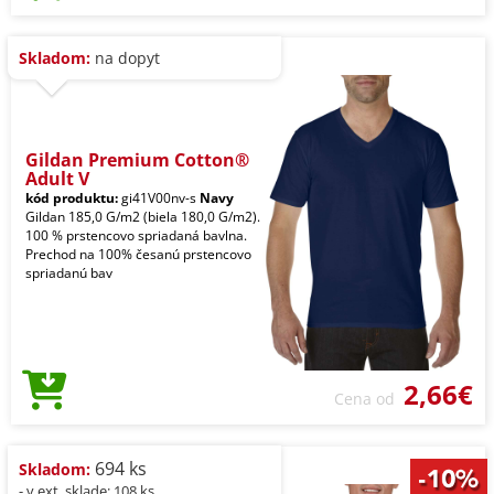
Skladom:
na dopyt
Gildan Premium Cotton®
Adult V
kód produktu:
gi41V00nv-s
Navy
Gildan 185,0 G/m2 (biela 180,0 G/m2).
100 % prstencovo spriadaná bavlna.
Prechod na 100% česanú prstencovo
spriadanú bav
2,66€
Cena od
694 ks
Skladom:
- v ext. sklade: 108 ks