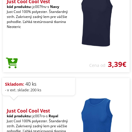
Just Cool Cool Vest
kód produktu:
jc007fnv-s
Navy
Just Cool 100% polyester. Štandardný
strih. Zakrivený zadný lem pre väčšie
pohodlie. Ľahká textúrovaná tkanina
Neoteric
3,39€
Cena od
40 ks
Skladom:
- v ext. sklade: 200 ks
Just Cool Cool Vest
kód produktu:
jc007ro-s
Royal
Just Cool 100% polyester. Štandardný
strih. Zakrivený zadný lem pre väčšie
pohodlie. Ľahká textúrovaná tkanina