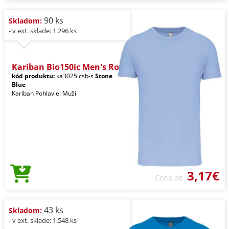
90 ks
Skladom:
- v ext. sklade: 1.296 ks
Kariban Bio150ic Men's Ro
kód produktu:
ka3025icsb-s
Stone
Blue
Kariban Pohlavie: Muži
3,17€
Cena od
43 ks
Skladom:
- v ext. sklade: 1.548 ks