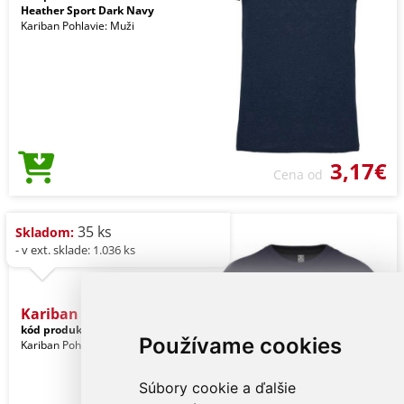
Heather Sport Dark Navy
Kariban Pohlavie: Muži
3,17€
Cena od
35 ks
Skladom:
- v ext. sklade: 1.036 ks
Kariban Bio150ic Men's Ro
kód produktu:
ka3025icdeeb-s
Navy
Používame cookies
Kariban Pohlavie: Muži
Súbory cookie a ďalšie