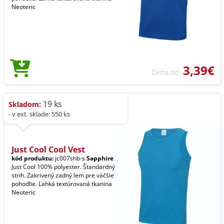
Neoteric
3,39€
Cena od
19 ks
Skladom:
- v ext. sklade: 550 ks
Just Cool Cool Vest
kód produktu:
jc007shb-s
Sapphire
Just Cool 100% polyester. Štandardný
strih. Zakrivený zadný lem pre väčšie
pohodlie. Ľahká textúrovaná tkanina
Neoteric