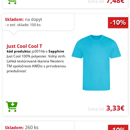
7,48€
Cena od
Skladom:
na dopyt
- v ext. sklade: 100 ks
Just Cool Cool T
kód produktu:
jc001hb-s
Sapphire
Just Cool 100% polyester. Voľný strih.
Ľahká textúrovaná tkanina Neoteric
TM spoločnosti AWDis s prirodzenou
priedušnosť
3,33€
Cena od
260 ks
Skladom: