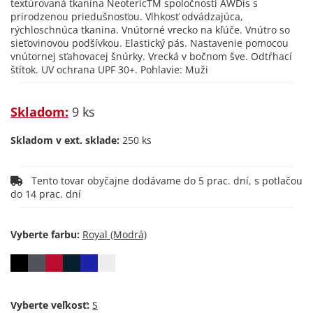
textúrovaná tkanina NeotericTM spoločnosti AWDis s
prirodzenou priedušnosťou. Vlhkosť odvádzajúca,
rýchloschnúca tkanina. Vnútorné vrecko na kľúče. Vnútro so
sieťovinovou podšívkou. Elastický pás. Nastavenie pomocou
vnútornej sťahovacej šnúrky. Vrecká v bočnom šve. Odtŕhací
štítok. UV ochrana UPF 30+. Pohlavie: Muži
Skladom:
9 ks
Skladom v ext. sklade:
250 ks
Tento tovar obyčajne dodávame do 5 prac. dní, s potlačou
do 14 prac. dní
Vyberte farbu:
Vyberte veľkosť: