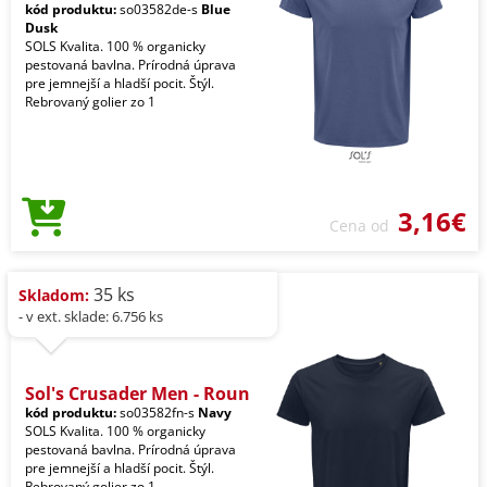
kód produktu:
so03582de-s
Blue
Dusk
SOLS Kvalita. 100 % organicky
pestovaná bavlna. Prírodná úprava
pre jemnejší a hladší pocit. Štýl.
Rebrovaný golier zo 1
3,16€
Cena od
35 ks
Skladom:
- v ext. sklade: 6.756 ks
Sol's Crusader Men - Roun
kód produktu:
so03582fn-s
Navy
SOLS Kvalita. 100 % organicky
pestovaná bavlna. Prírodná úprava
pre jemnejší a hladší pocit. Štýl.
Rebrovaný golier zo 1