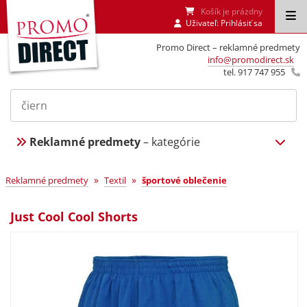
Košík je prázdny
Uživateľ:
Prihlásiť sa
Promo Direct – reklamné predmety
info@promodirect.sk
tel. 917 747 955
Reklamné predmety
– kategórie
»
»
Reklamné predmety
Textil
športové oblečenie
Just Cool Cool Shorts