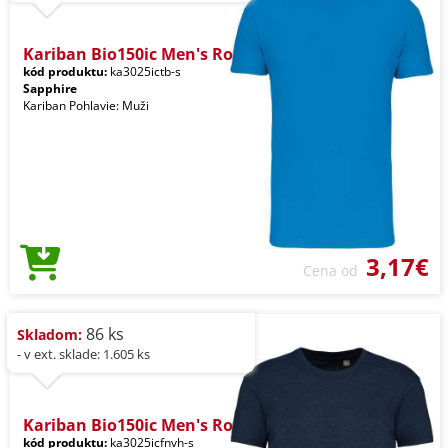
Kariban Bio150ic Men's Ro
kód produktu:
ka3025ictb-s
Sapphire
Kariban Pohlavie: Muži
3,17€
Cena od
86 ks
Skladom:
- v ext. sklade: 1.605 ks
Kariban Bio150ic Men's Ro
kód produktu:
ka3025icfnvh-s