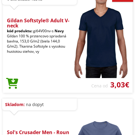
Gildan Softstyle® Adult V-
neck
kód produktu:
gi64V00nv-s
Navy
Gildan 100 % prstencovo spriadaná
bavlna, 153,0 G/m2 (biela 144,0
G/m2). Tkanina Softstyle s vysokou
hustotou stehov, vy
3,03€
Cena od
Skladom:
na dopyt
Sol's Crusader Men - Roun