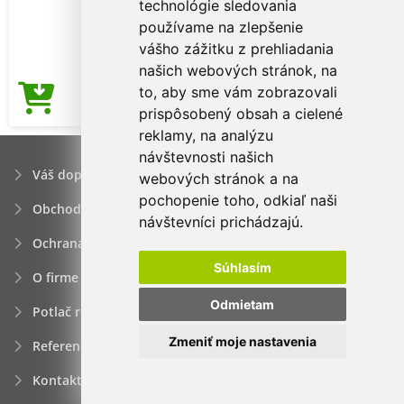
technológie sledovania
používame na zlepšenie
vášho zážitku z prehliadania
našich webových stránok, na
to, aby sme vám zobrazovali
3,17€
Cena od
prispôsobený obsah a cielené
reklamy, na analýzu
návštevnosti našich
Váš dopyt
webových stránok a na
pochopenie toho, odkiaľ naši
Obchodné podmienky
návštevníci prichádzajú.
Ochrana osobných údajov
Súhlasím
O firme
Odmietam
Potlač reklamných predmetov
Zmeniť moje nastavenia
Referencie
Kontakt