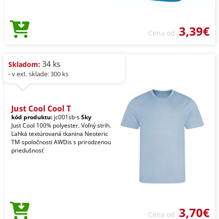
3,39€
Cena od
34 ks
Skladom:
- v ext. sklade: 300 ks
Just Cool Cool T
kód produktu:
jc001sb-s
Sky
Just Cool 100% polyester. Voľný strih.
Ľahká textúrovaná tkanina Neoteric
TM spoločnosti AWDis s prirodzenou
priedušnosť
3,70€
Cena od