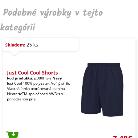
Podobné výrobky v tejto
kategórii
25 ks
Skladom:
Just Cool Cool Shorts
kód produktu:
jc080fnv-s
Navy
Just Cool 100% polyester. Voľný strih.
Vlastná ľahká textúrovaná tkanina
NeotericTM spoločnosti AWDis s
prirodzenou prie