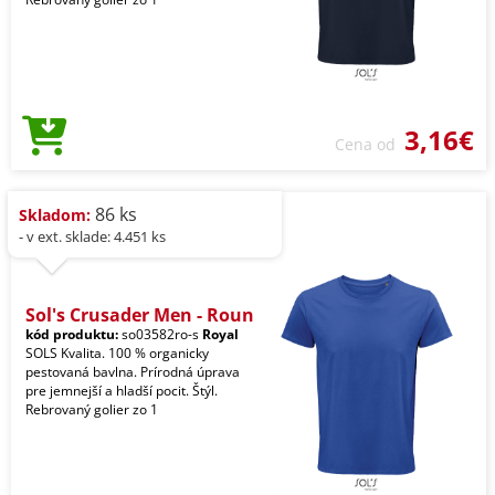
3,16€
Cena od
86 ks
Skladom:
- v ext. sklade: 4.451 ks
Sol's Crusader Men - Roun
kód produktu:
so03582ro-s
Royal
SOLS Kvalita. 100 % organicky
pestovaná bavlna. Prírodná úprava
pre jemnejší a hladší pocit. Štýl.
Rebrovaný golier zo 1