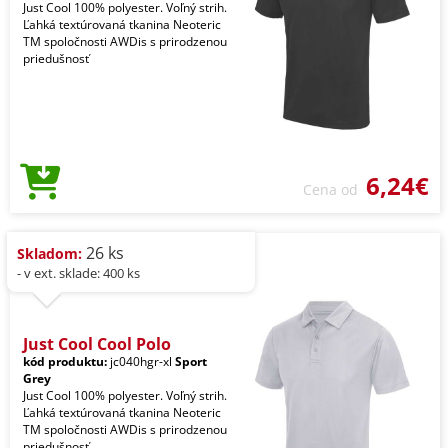
Just Cool 100% polyester. Voľný strih.
Ľahká textúrovaná tkanina Neoteric
TM spoločnosti AWDis s prirodzenou
priedušnosť
6,24€
Cena od
26 ks
Skladom:
- v ext. sklade: 400 ks
Just Cool Cool Polo
kód produktu:
jc040hgr-xl
Sport
Grey
Just Cool 100% polyester. Voľný strih.
Ľahká textúrovaná tkanina Neoteric
TM spoločnosti AWDis s prirodzenou
priedušnosť