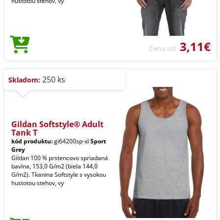
hustotou stehov, vy
3,11€
Cena od
250 ks
Skladom:
Gildan Softstyle® Adult
Tank T
kód produktu:
gi64200sp-xl
Sport
Grey
Gildan 100 % prstencovo spriadaná
bavlna, 153,0 G/m2 (biela 144,0
G/m2). Tkanina Softstyle s vysokou
hustotou stehov, vy