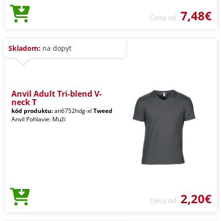
7,48€
Cena od
Skladom:
na dopyt
Anvil Adult Tri-blend V-
neck T
kód produktu:
an6752hdg-xl
Tweed
Anvil Pohlavie: Muži
2,20€
Cena od