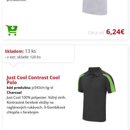
6,24€
Cena od
13 ks
Skladom:
- v ext. sklade: 120 ks
Just Cool Contrast Cool
Polo
kód produktu:
jc043ch-lig-xl
Charcoal
Just Cool 100% polyester. Voľný strih.
Kontrastné farebné vložky na
raglánových rukávoch. 3-Gombíková
chlopňa s farebným