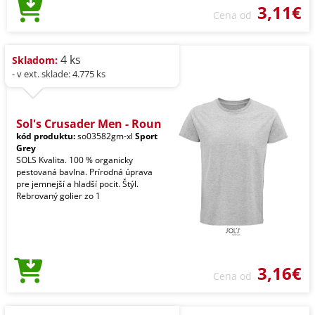
3,11€
Cena od
4 ks
Skladom:
- v ext. sklade: 4.775 ks
Sol's Crusader Men - Roun
kód produktu:
so03582gm-xl
Sport
Grey
SOLS Kvalita. 100 % organicky
pestovaná bavlna. Prírodná úprava
pre jemnejší a hladší pocit. Štýl.
Rebrovaný golier zo 1
3,16€
Cena od