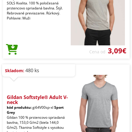
SOLS Kvalita. 100 % poločesaná
prstencovo spriadaná bavlna. Štýl.
Rebrované previazanie. Rúrkový.
Pohlavie: Muži
3,09€
Cena od
480 ks
Skladom:
Gildan Softstyle® Adult V-
neck
kód produktu:
gi64V00sp-xl
Sport
Grey
Gildan 100 % prstencovo spriadaná
bavlna, 153,0 G/m2 (biela 144,0
G/m2). Tkanina Softstyle s vysokou