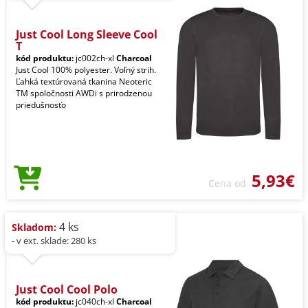
Just Cool Long Sleeve Cool
T
kód produktu:
jc002ch-xl
Charcoal
Just Cool 100% polyester. Voľný strih.
Ľahká textúrovaná tkanina Neoteric
TM spoločnosti AWDi s prirodzenou
priedušnosťo
5,93€
Cena od
4 ks
Skladom:
- v ext. sklade: 280 ks
Just Cool Cool Polo
kód produktu:
jc040ch-xl
Charcoal