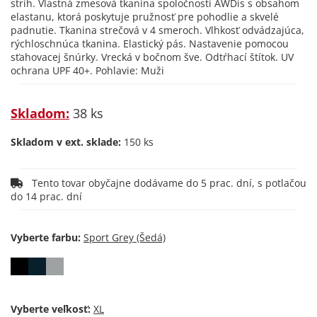
strih. Vlastná zmesová tkanina spoločnosti AWDis s obsahom
elastanu, ktorá poskytuje pružnosť pre pohodlie a skvelé
padnutie. Tkanina strečová v 4 smeroch. Vlhkosť odvádzajúca,
rýchloschnúca tkanina. Elastický pás. Nastavenie pomocou
sťahovacej šnúrky. Vrecká v bočnom šve. Odtŕhací štítok. UV
ochrana UPF 40+. Pohlavie: Muži
Skladom:
38 ks
Skladom v ext. sklade:
150 ks
Tento tovar obyčajne dodávame do 5 prac. dní, s potlačou
do 14 prac. dní
Vyberte farbu:
Vyberte veľkosť: