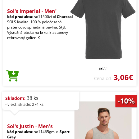
Sol's imperial - Men'
kód produktu:
so11500zi-xl
Charcoal
SOLS Kvalita. 100 % poločesaná
prstencovo spriadaná bavlna. Štýl.
Výstužná páska na krku. Elastanový
rebrovaný golier. K
3,06€
Cena od
38 ks
Skladom:
- v ext. sklade: 274 ks
Sol's Justin - Men's
kód produktu:
so11465gm-xl
Sport
Grey