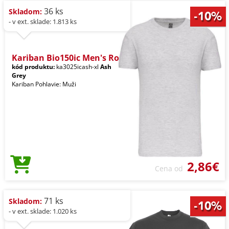
36 ks
Skladom:
- v ext. sklade: 1.813 ks
Kariban Bio150ic Men's Ro
kód produktu:
ka3025icash-xl
Ash
Grey
Kariban Pohlavie: Muži
2,86€
Cena od
71 ks
Skladom:
- v ext. sklade: 1.020 ks