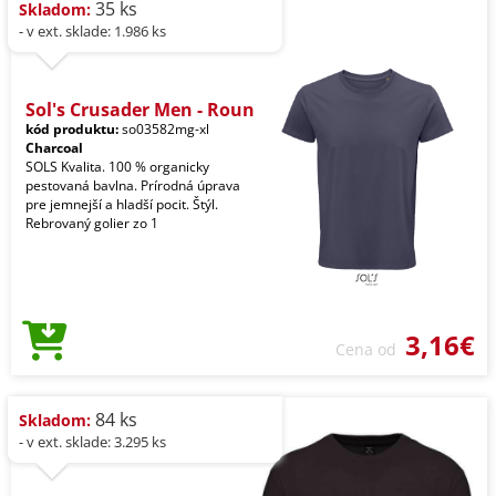
35 ks
Skladom:
- v ext. sklade: 1.986 ks
Sol's Crusader Men - Roun
kód produktu:
so03582mg-xl
Charcoal
SOLS Kvalita. 100 % organicky
pestovaná bavlna. Prírodná úprava
pre jemnejší a hladší pocit. Štýl.
Rebrovaný golier zo 1
3,16€
Cena od
84 ks
Skladom:
- v ext. sklade: 3.295 ks