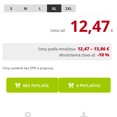
S
M
L
XL
2XL
12,47
Cena od
€
12,47 – 13,86 €
Ceny podľa množstva
-10 %
Množstevná zľava až
Ceny uvedené bez DPH a prepravy.
BEZ POTLAČE
S POTLAČOU