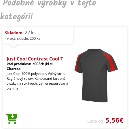
Podobné výrobky v tejto
kategórii
22 ks
Skladom:
- v ext. sklade: 200 ks
Just Cool Contrast Cool T
kód produktu:
jc003ch-jbl-xl
Charcoal
Just Cool 100% polyester. Voľný strih.
Raglánový rukáv. Kontrastné farebné
vložky na rukávoch. Ľahká textúrovaná
tkanina
5,56€
Cena od