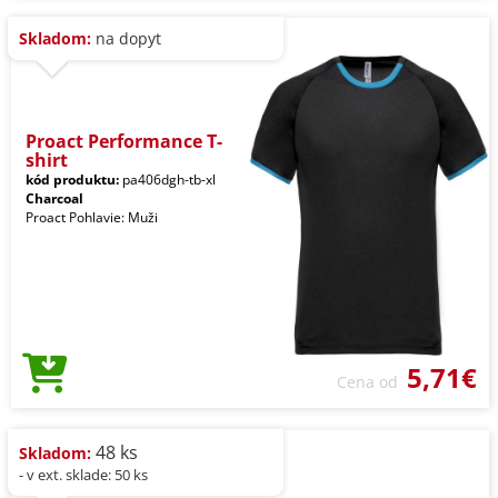
Skladom:
na dopyt
Proact Performance T-
shirt
kód produktu:
pa406dgh-tb-xl
Charcoal
Proact Pohlavie: Muži
5,71€
Cena od
48 ks
Skladom:
- v ext. sklade: 50 ks