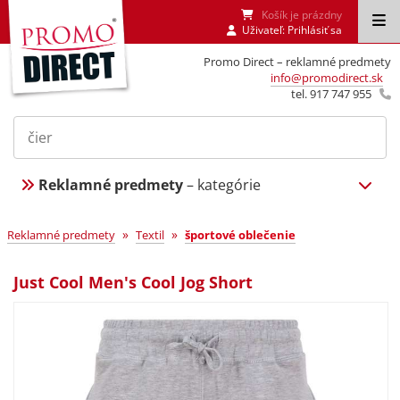
Košík je prázdny
Uživateľ:
Prihlásiť sa
Promo Direct – reklamné predmety
info@promodirect.sk
tel. 917 747 955
Reklamné predmety
– kategórie
»
»
Reklamné predmety
Textil
športové oblečenie
Just Cool Men's Cool Jog Short