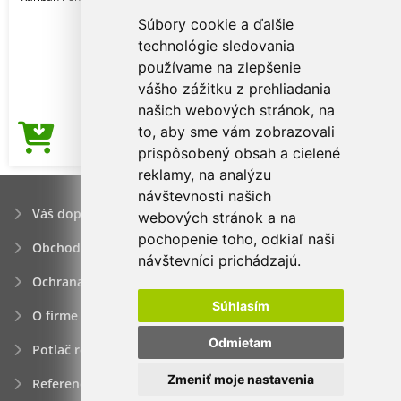
Súbory cookie a ďalšie
technológie sledovania
používame na zlepšenie
vášho zážitku z prehliadania
našich webových stránok, na
to, aby sme vám zobrazovali
3,17€
Cena od
prispôsobený obsah a cielené
reklamy, na analýzu
návštevnosti našich
Váš dopyt
webových stránok a na
pochopenie toho, odkiaľ naši
Obchodné podmienky
návštevníci prichádzajú.
Ochrana osobných údajov
Súhlasím
O firme
Odmietam
Potlač reklamných predmetov
Zmeniť moje nastavenia
Referencie