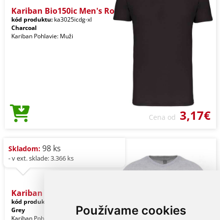
Kariban Bio150ic Men's Ro
kód produktu:
ka3025icdg-xl
Charcoal
Kariban Pohlavie: Muži
3,17€
Cena od
98 ks
Skladom:
- v ext. sklade: 3.366 ks
Kariban Bio150ic Men's Ro
kód produktu:
ka3025icoxg-xl
Ice
Používame cookies
Grey
Kariban Pohlavie: Muži