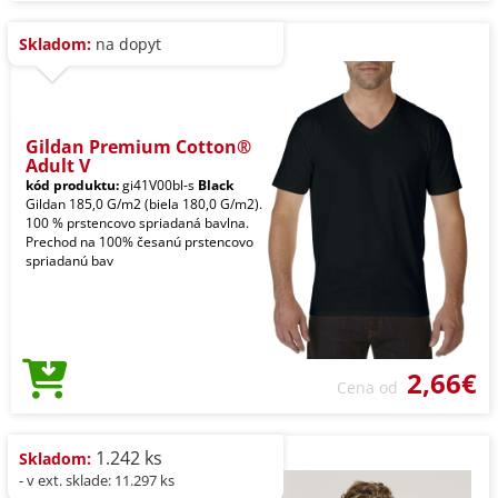
Skladom:
na dopyt
Gildan Premium Cotton®
Adult V
kód produktu:
gi41V00bl-s
Black
Gildan 185,0 G/m2 (biela 180,0 G/m2).
100 % prstencovo spriadaná bavlna.
Prechod na 100% česanú prstencovo
spriadanú bav
2,66€
Cena od
1.242 ks
Skladom:
- v ext. sklade: 11.297 ks