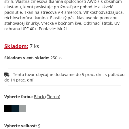
strih. Vlastná zmesová tkanina spoločnosti AWDis s obsahom
elastanu, ktorá poskytuje pružnosť pre pohodlie a skvelé
padnutie. Tkanina strečová v 4 smeroch. Vlhkosť odvádzajúca,
rýchloschnúca tkanina. Elastický pás. Nastavenie pomocou
sťahovacej šnúrky. Vrecká v bočnom šve. Odtŕhací štítok. UV
ochrana UPF 40+. Pohlavie: Muži
Skladom:
7 ks
Skladom v ext. sklade:
250 ks
Tento tovar obyčajne dodávame do 5 prac. dní, s potlačou
do 14 prac. dní
Vyberte farbu:
Vyberte veľkosť: