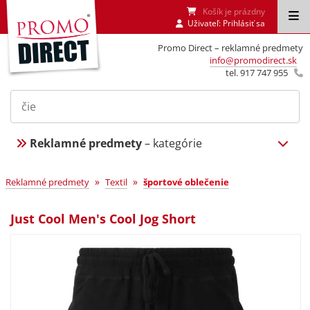
Košík je prázdny
Uživateľ:
Prihlásiť sa
Promo Direct – reklamné predmety
info@promodirect.sk
tel. 917 747 955
Reklamné predmety
– kategórie
»
»
Reklamné predmety
Textil
športové oblečenie
Just Cool Men's Cool Jog Short