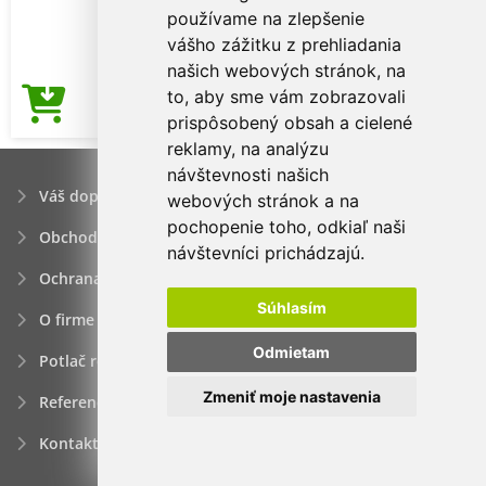
používame na zlepšenie
vášho zážitku z prehliadania
našich webových stránok, na
to, aby sme vám zobrazovali
3,62€
Cena od
prispôsobený obsah a cielené
reklamy, na analýzu
návštevnosti našich
Váš dopyt
webových stránok a na
pochopenie toho, odkiaľ naši
Obchodné podmienky
návštevníci prichádzajú.
Ochrana osobných údajov
Súhlasím
O firme
Odmietam
Potlač reklamných predmetov
Zmeniť moje nastavenia
Referencie
Kontakt