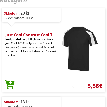
kategórii
20 ks
Skladom:
- v ext. sklade: 300 ks
Just Cool Contrast Cool T
kód produktu:
jc003jbl-arw-s
Black
Just Cool 100% polyester. Voľný strih.
Raglánový rukáv. Kontrastné farebné
vložky na rukávoch. Ľahká textúrovaná
tkanina
5,56€
Cena od
13 ks
Skladom:
- v ext. sklade: 100 ks