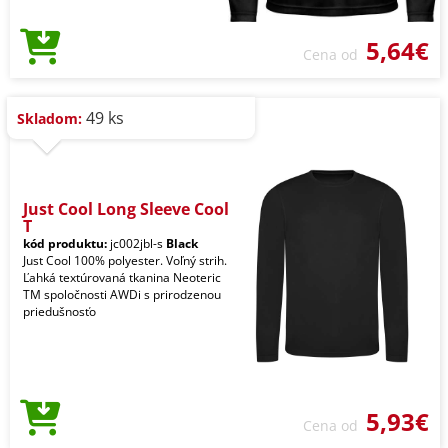
5,64€
Cena od
49 ks
Skladom:
Just Cool Long Sleeve Cool
T
kód produktu:
jc002jbl-s
Black
Just Cool 100% polyester. Voľný strih.
Ľahká textúrovaná tkanina Neoteric
TM spoločnosti AWDi s prirodzenou
priedušnosťo
5,93€
Cena od