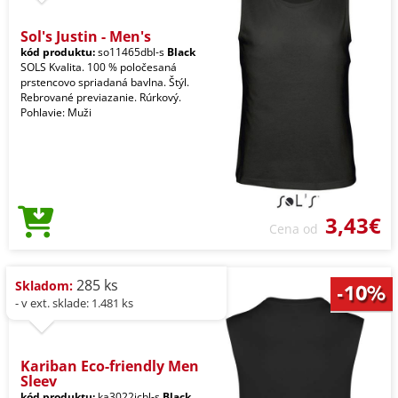
Sol's Justin - Men's
kód produktu:
so11465dbl-s
Black
SOLS Kvalita. 100 % poločesaná
prstencovo spriadaná bavlna. Štýl.
Rebrované previazanie. Rúrkový.
Pohlavie: Muži
3,43€
Cena od
285 ks
Skladom:
- v ext. sklade: 1.481 ks
Kariban Eco-friendly Men
Sleev
kód produktu:
ka3022icbl-s
Black