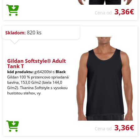
3,36€
Cena od
820 ks
Skladom:
Gildan Softstyle® Adult
Tank T
kód produktu:
gi64200bl-s
Black
Gildan 100 % prstencovo spriadaná
bavlna, 153,0 G/m2 (biela 144,0
G/m2). Tkanina Softstyle s vysokou
hustotou stehov, vy
3,36€
Cena od