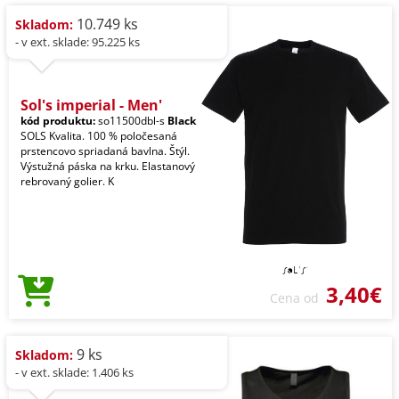
10.749 ks
Skladom:
- v ext. sklade: 95.225 ks
Sol's imperial - Men'
kód produktu:
so11500dbl-s
Black
SOLS Kvalita. 100 % poločesaná
prstencovo spriadaná bavlna. Štýl.
Výstužná páska na krku. Elastanový
rebrovaný golier. K
3,40€
Cena od
9 ks
Skladom:
- v ext. sklade: 1.406 ks