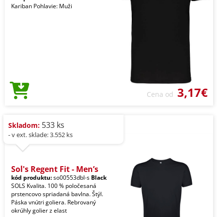
Kariban Pohlavie: Muži
3,17€
Cena od
533 ks
Skladom:
- v ext. sklade: 3.552 ks
Sol's Regent Fit - Men’s
kód produktu:
so00553dbl-s
Black
SOLS Kvalita. 100 % poločesaná
prstencovo spriadaná bavlna. Štýl.
Páska vnútri goliera. Rebrovaný
okrúhly golier z elast