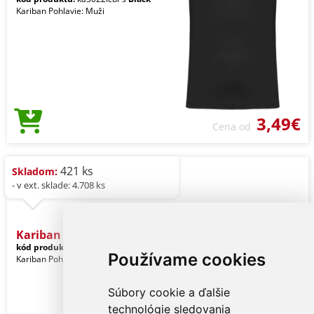
Kariban Pohlavie: Muži
3,49€
Cena od
421 ks
Skladom:
- v ext. sklade: 4.708 ks
Kariban Men's Boxer Short
kód produktu:
ka800bl-s
Black
Používame cookies
Kariban Pohlavie: Muži
Súbory cookie a ďalšie
technológie sledovania