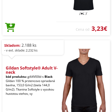
3,23€
Cena od
2.188 ks
Skladom:
- v ext. sklade: 2.232 ks
Gildan Softstyle® Adult V-
neck
kód produktu:
gi64V00bl-s
Black
Gildan 100 % prstencovo spriadaná
bavlna, 153,0 G/m2 (biela 144,0
G/m2). Tkanina Softstyle s vysokou
hustotou stehov, vy