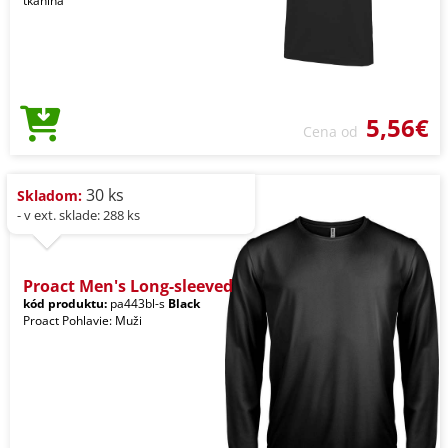
tkanina
5,56€
Cena od
30 ks
Skladom:
- v ext. sklade: 288 ks
Proact Men's Long-sleeved
kód produktu:
pa443bl-s
Black
Proact Pohlavie: Muži