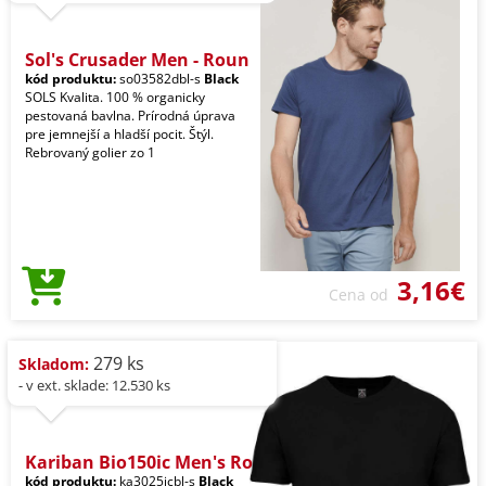
Sol's Crusader Men - Roun
kód produktu:
so03582dbl-s
Black
SOLS Kvalita. 100 % organicky
pestovaná bavlna. Prírodná úprava
pre jemnejší a hladší pocit. Štýl.
Rebrovaný golier zo 1
3,16€
Cena od
279 ks
Skladom:
- v ext. sklade: 12.530 ks
Kariban Bio150ic Men's Ro
kód produktu:
ka3025icbl-s
Black