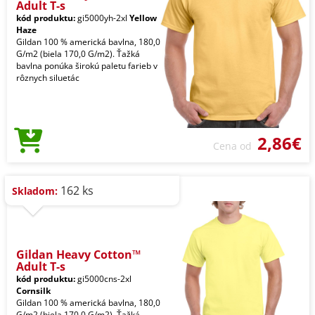
Adult T-s
kód produktu:
gi5000yh-2xl
Yellow
Haze
Gildan 100 % americká bavlna, 180,0
G/m2 (biela 170,0 G/m2). Ťažká
bavlna ponúka širokú paletu farieb v
rôznych siluetác
2,86€
Cena od
162 ks
Skladom:
Gildan Heavy Cotton™
Adult T-s
kód produktu:
gi5000cns-2xl
Cornsilk
Gildan 100 % americká bavlna, 180,0
G/m2 (biela 170,0 G/m2). Ťažká