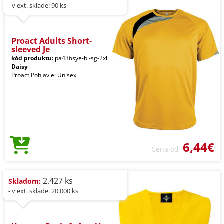
- v ext. sklade: 90 ks
Proact Adults Short-
sleeved Je
kód produktu:
pa436sye-bl-sg-2xl
Daisy
Proact Pohlavie: Unisex
6,44€
Cena od
2.427 ks
Skladom:
- v ext. sklade: 20.000 ks