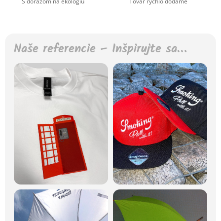
S dôrazom na ekológiu
Tovar rýchlo dodáme
Naše referencie – Inšpirujte sa…