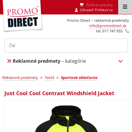
Košík je prázdny
Uživateľ:
Prihlásiť sa
Promo Direct – reklamné predmety
info@promodirect.sk
tel. 917 747 955
Reklamné predmety
– kategórie
»
»
Reklamné predmety
Textil
športové oblečenie
Just Cool Cool Contrast Windshield Jacket