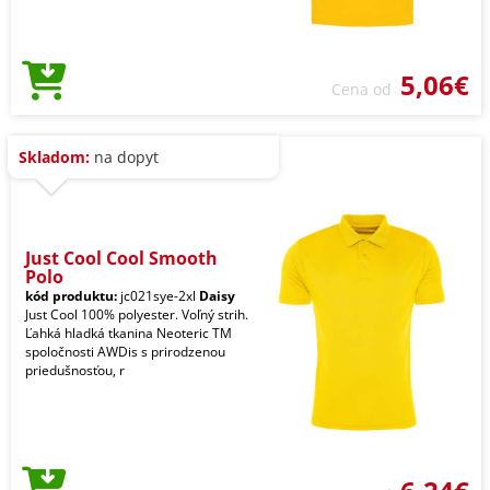
5,06€
Cena od
Skladom:
na dopyt
Just Cool Cool Smooth
Polo
kód produktu:
jc021sye-2xl
Daisy
Just Cool 100% polyester. Voľný strih.
Ľahká hladká tkanina Neoteric TM
spoločnosti AWDis s prirodzenou
priedušnosťou, r