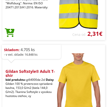
"Wolfsburg". Norma: EN ISO
20471:2013/A1:2016. Materiály:
2,31€
Cena od
4.705 ks
Skladom:
- v ext. sklade: 16.848 ks
Gildan Softstyle® Adult T-
shir
kód produktu:
gi64000da-2xl
Daisy
Gildan 100 % prstencovo spriadaná
bavlna, 153,0 G/m2 (biela 144,0
G/m2). Tkanina Softstyle s vysokou
hustotou stehov, vy