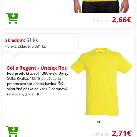
2,66€
Cena od
61 ks
Skladom:
- v ext. sklade: 5.081 ks
Sol's Regent - Unisex Rou
kód produktu:
so11380le-2xl
Daisy
SOLS Kvalita. 100 % poločesaná
prstencovo spriadaná bavlna. Štýl.
Výstužná páska na krku. Elastanový
rebrovaný golier. K
2,71€
Cena od