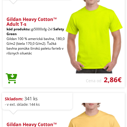
Gildan Heavy Cotton™
Adult T-s
kód produktu:
gi5000sfg-2xl
Safety
Green
Gildan 100 % americká bavlna, 180,0
G/m2 (biela 170,0 G/m2). Ťažká
bavlna ponúka širokú paletu farieb v
rôznych siluetác
2,86€
Cena od
341 ks
Skladom:
- v ext. sklade: 144 ks
Gildan Heavy Cotton™