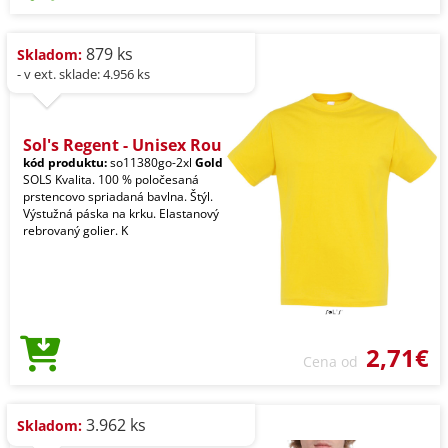
879 ks
Skladom:
- v ext. sklade: 4.956 ks
Sol's Regent - Unisex Rou
kód produktu:
so11380go-2xl
Gold
SOLS Kvalita. 100 % poločesaná
prstencovo spriadaná bavlna. Štýl.
Výstužná páska na krku. Elastanový
rebrovaný golier. K
2,71€
Cena od
3.962 ks
Skladom: