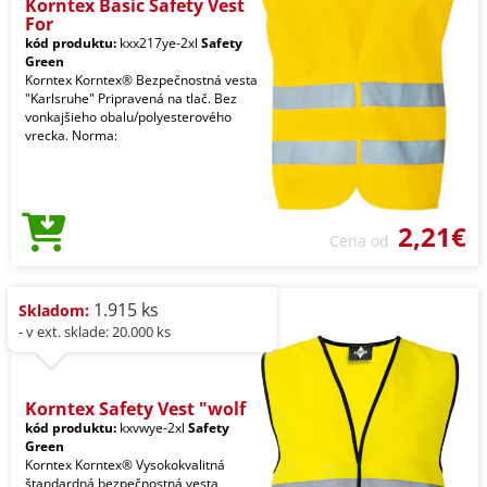
Korntex Basic Safety Vest
For
kód produktu:
kxx217ye-2xl
Safety
Green
Korntex Korntex® Bezpečnostná vesta
"Karlsruhe" Pripravená na tlač. Bez
vonkajšieho obalu/polyesterového
vrecka. Norma:
2,21€
Cena od
1.915 ks
Skladom:
- v ext. sklade: 20.000 ks
Korntex Safety Vest "wolf
kód produktu:
kxvwye-2xl
Safety
Green
Korntex Korntex® Vysokokvalitná
štandardná bezpečnostná vesta