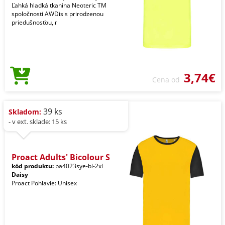
Ľahká hladká tkanina Neoteric TM
spoločnosti AWDis s prirodzenou
priedušnosťou, r
3,74€
Cena od
39 ks
Skladom:
- v ext. sklade: 15 ks
Proact Adults' Bicolour S
kód produktu:
pa4023sye-bl-2xl
Daisy
Proact Pohlavie: Unisex