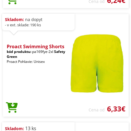
6,24€
Cena od
Skladom:
na dopyt
- v ext. sklade: 190 ks
Proact Swimming Shorts
kód produktu:
pa169fye-2xl
Safety
Green
Proact Pohlavie: Unisex
6,33€
Cena od
13 ks
Skladom: