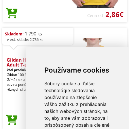
2,86€
Cena od
1.790 ks
Skladom:
- v ext. sklade: 2.736 ks
Gildan Heavy Cotton™
Adult T-s
Používame cookies
kód produktu:
gi5000go-2xl
Gold
Gildan 100 % americká bavlna, 180,0
G/m2 (biela 170,0 G/m2). Ťažká
Súbory cookie a ďalšie
bavlna ponúka širokú paletu farieb v
rôznych siluetác
technológie sledovania
používame na zlepšenie
vášho zážitku z prehliadania
našich webových stránok, na
to, aby sme vám zobrazovali
2,86€
Cena od
prispôsobený obsah a cielené