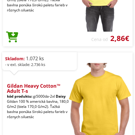
bavlna ponúka širokú paletu farieb v
rôznych siluetác
2,86€
Cena od
1.072 ks
Skladom:
- v ext. sklade: 2.736 ks
Gildan Heavy Cotton™
Adult T-s
kód produktu:
gi5000da-2xl
Daisy
Gildan 100 % americká bavlna, 180,0
G/m2 (biela 170,0 G/m2). Ťažká
bavlna ponúka širokú paletu farieb v
rôznych siluetác