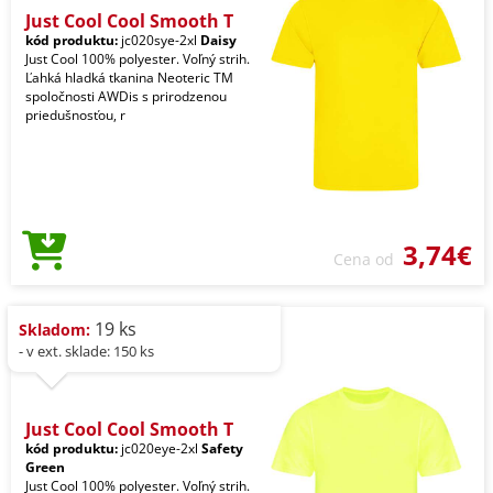
Just Cool Cool Smooth T
kód produktu:
jc020sye-2xl
Daisy
Just Cool 100% polyester. Voľný strih.
Ľahká hladká tkanina Neoteric TM
spoločnosti AWDis s prirodzenou
priedušnosťou, r
3,74€
Cena od
19 ks
Skladom:
- v ext. sklade: 150 ks
Just Cool Cool Smooth T
kód produktu:
jc020eye-2xl
Safety
Green
Just Cool 100% polyester. Voľný strih.