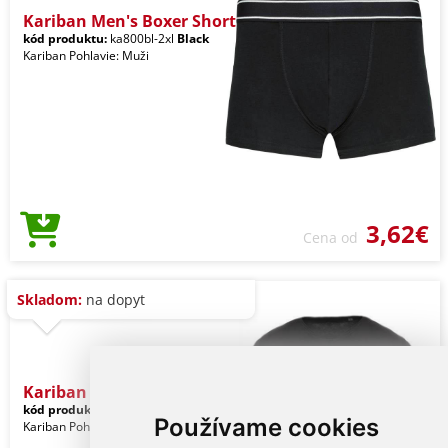
Kariban Men's Boxer Short
kód produktu:
ka800bl-2xl
Black
Kariban Pohlavie: Muži
3,62€
Cena od
Skladom:
na dopyt
Kariban Men's Short-sleev
kód produktu:
ka398bl-2xl
Black
Používame cookies
Kariban Pohlavie: Muži