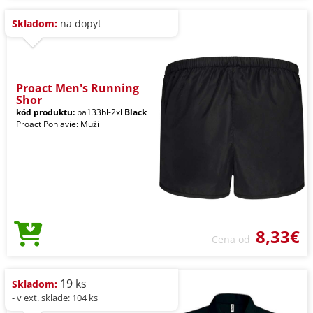
Skladom:
na dopyt
Proact Men's Running
Shor
kód produktu:
pa133bl-2xl
Black
Proact Pohlavie: Muži
8,33€
Cena od
19 ks
Skladom:
- v ext. sklade: 104 ks