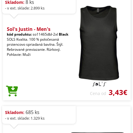
8 ks
Skladom:
- v ext. sklade: 2.899 ks
Sol's Justin - Men's
kód produktu:
so11465dbl-2xl
Black
SOLS Kvalita. 100 % poločesaná
prstencovo spriadaná bavlna. Štýl.
Rebrované previazanie. Rúrkový.
Pohlavie: Muži
3,43€
Cena od
685 ks
Skladom:
- v ext. sklade: 1.329 ks