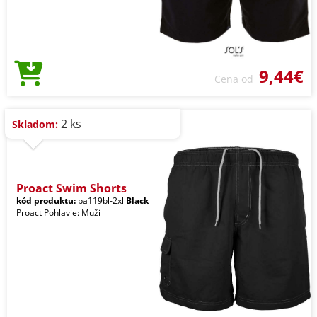
9,44€
Cena od
2 ks
Skladom:
Proact Swim Shorts
kód produktu:
pa119bl-2xl
Black
Proact Pohlavie: Muži