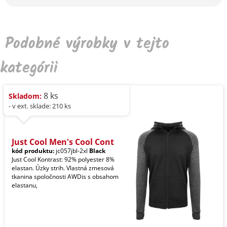
Podobné výrobky v tejto
kategórii
8 ks
Skladom:
- v ext. sklade: 210 ks
Just Cool Men's Cool Cont
kód produktu:
jc057jbl-2xl
Black
Just Cool Kontrast: 92% polyester 8%
elastan. Úzky strih. Vlastná zmesová
tkanina spoločnosti AWDis s obsahom
elastanu,