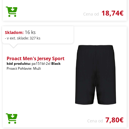
18,74€
Cena od
16 ks
Skladom:
- v ext. sklade: 327 ks
Proact Men's Jersey Sport
kód produktu:
pa151bl-2xl
Black
Proact Pohlavie: Muži
7,80€
Cena od