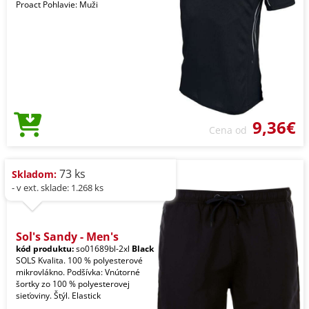
Proact Pohlavie: Muži
9,36€
Cena od
73 ks
Skladom:
- v ext. sklade: 1.268 ks
Sol's Sandy - Men's
kód produktu:
so01689bl-2xl
Black
SOLS Kvalita. 100 % polyesterové
mikrovlákno. Podšívka: Vnútorné
šortky zo 100 % polyesterovej
sieťoviny. Štýl. Elastick