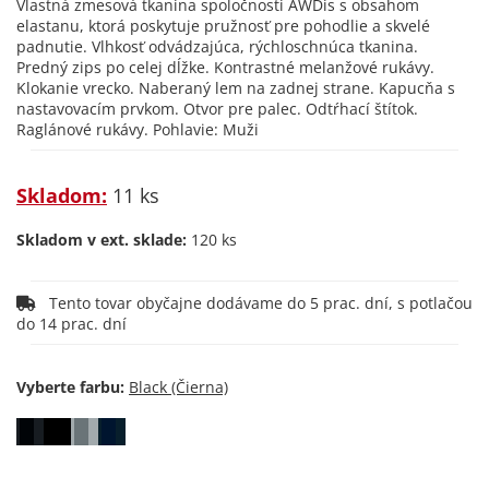
Vlastná zmesová tkanina spoločnosti AWDis s obsahom
elastanu, ktorá poskytuje pružnosť pre pohodlie a skvelé
padnutie. Vlhkosť odvádzajúca, rýchloschnúca tkanina.
Predný zips po celej dĺžke. Kontrastné melanžové rukávy.
Klokanie vrecko. Naberaný lem na zadnej strane. Kapucňa s
nastavovacím prvkom. Otvor pre palec. Odtŕhací štítok.
Raglánové rukávy. Pohlavie: Muži
Skladom:
11 ks
Skladom v ext. sklade:
120 ks
Tento tovar obyčajne dodávame do 5 prac. dní, s potlačou
do 14 prac. dní
Vyberte farbu: