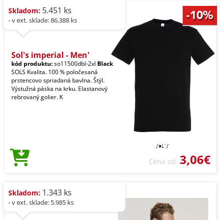
5.451 ks
Skladom:
- v ext. sklade: 86.388 ks
Sol's imperial - Men'
kód produktu:
so11500dbl-2xl
Black
SOLS Kvalita. 100 % poločesaná
prstencovo spriadaná bavlna. Štýl.
Výstužná páska na krku. Elastanový
rebrovaný golier. K
3,06€
Cena od
1.343 ks
Skladom:
- v ext. sklade: 5.985 ks