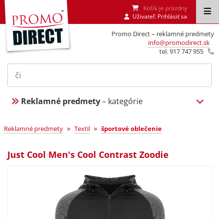
Košík je prázdny
Uživateľ:
Prihlásiť sa
Promo Direct – reklamné predmety
info@promodirect.sk
tel. 917 747 955
Reklamné predmety
– kategórie
»
»
Reklamné predmety
Textil
športové oblečenie
Just Cool Men's Cool Contrast Zoodie