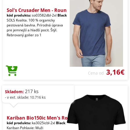
Sol's Crusader Men - Roun
kód produktu:
so03582dbl-2xl
Black
SOLS Kvalita. 100 % organicky
pestovaná bavlna. Prírodná úprava
pre jemnejší a hladší pocit. Štýl.
Rebrovaný golier zo 1
3,16€
Cena od
217 ks
Skladom:
- v ext. sklade: 10.716 ks
Kariban Bio150ic Men's Ro
kód produktu:
ka3025icbl-2xl
Black
Kariban Pohlavie: Muži