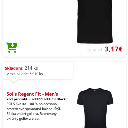
3,17€
Cena od
214 ks
Skladom:
- v ext. sklade: 5.910 ks
Sol's Regent Fit - Men’s
kód produktu:
so00553dbl-2xl
Black
SOLS Kvalita. 100 % poločesaná
prstencovo spriadaná bavlna. Štýl.
Páska vnútri goliera. Rebrovaný
okrúhly golier z elast