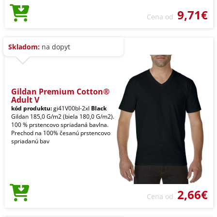
9,71€
Cena od
Skladom:
na dopyt
Gildan Premium Cotton®
Adult V
kód produktu:
gi41V00bl-2xl
Black
Gildan 185,0 G/m2 (biela 180,0 G/m2).
100 % prstencovo spriadaná bavlna.
Prechod na 100% česanú prstencovo
spriadanú bav
2,66€
Cena od