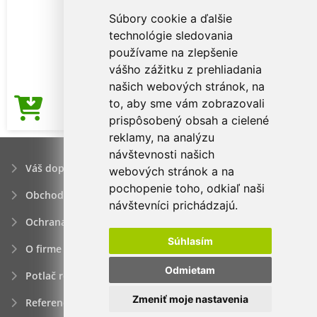
Súbory cookie a ďalšie
technológie sledovania
používame na zlepšenie
vášho zážitku z prehliadania
našich webových stránok, na
to, aby sme vám zobrazovali
3,66€
Cena od
prispôsobený obsah a cielené
reklamy, na analýzu
návštevnosti našich
Váš dopyt
webových stránok a na
pochopenie toho, odkiaľ naši
Obchodné podmienky
návštevníci prichádzajú.
Ochrana osobných údajov
Súhlasím
O firme
Odmietam
Potlač reklamných predmetov
Zmeniť moje nastavenia
Referencie