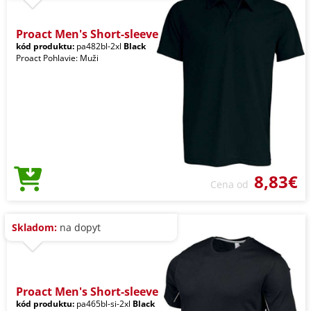
Proact Men's Short-sleeve
kód produktu:
pa482bl-2xl
Black
Proact Pohlavie: Muži
8,83€
Cena od
Skladom:
na dopyt
Proact Men's Short-sleeve
kód produktu:
pa465bl-si-2xl
Black