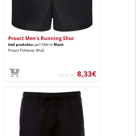
Proact Men's Running Shor
kód produktu:
pa133bl-m
Black
Proact Pohlavie: Muži
8,33€
Cena od