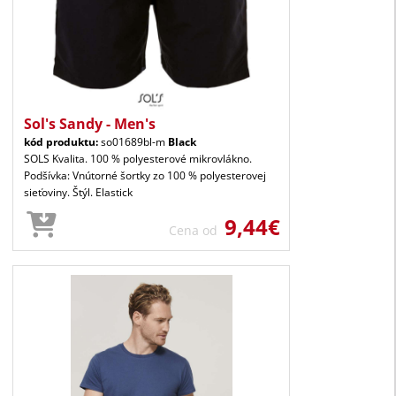
Sol's Sandy - Men's
kód produktu:
so01689bl-m
Black
SOLS Kvalita. 100 % polyesterové mikrovlákno.
Podšívka: Vnútorné šortky zo 100 % polyesterovej
sieťoviny. Štýl. Elastick
9,44€
Cena od