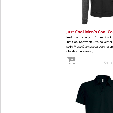
Just Cool Men's Cool C
kód produktu:
jc057jbl-m
Black
Just Cool Kontrast: 92% polyester
strih. Vlastná zmesová tkanina s
obsahom elastanu,
Cen