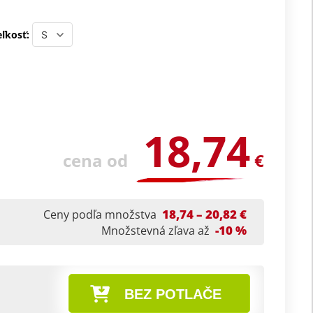
ľkosť:
18,74
cena od
€
18,74 – 20,82 €
Ceny podľa množstva
-10 %
Množstevná zľava až
BEZ POTLAČE