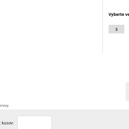
Vyberte ve
S
pravy.
et kusov: