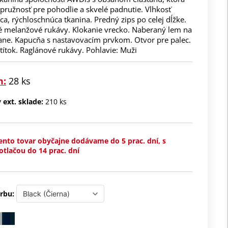
pružnosť pre pohodlie a skvelé padnutie. Vlhkosť
a, rýchloschnúca tkanina. Predný zips po celej dĺžke.
é melanžové rukávy. Klokanie vrecko. Naberaný lem na
rane. Kapucňa s nastavovacím prvkom. Otvor pre palec.
títok. Raglánové rukávy. Pohlavie: Muži
m:
28 ks
ext. sklade:
210 ks
ento tovar obyčajne dodávame do 5 prac. dní, s
otlačou do 14 prac. dní
rbu: