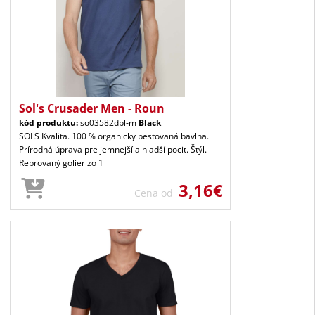
Sol's Crusader Men - Roun
kód produktu:
so03582dbl-m
Black
SOLS Kvalita. 100 % organicky pestovaná bavlna.
Prírodná úprava pre jemnejší a hladší pocit. Štýl.
Rebrovaný golier zo 1
3,16€
Cena od