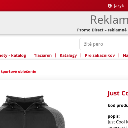
Jazyk
Reklam
Promo Direct – reklamné
|
|
|
|
ty - katalóg
Tlačiareň
Katalógy
Pre zákazníkov
Na
»
športové oblečenie
Just C
kód produ
popis:
Just Cool 
zmesová t