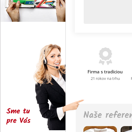
Firma s tradíciou
21 rokov na trhu
Sme tu
Naše refere
pre Vás