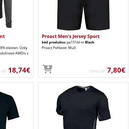
ont
Proact Men's Jersey Sport
kód produktu:
pa151bl-m
Black
 8% elastan. Úzky
Proact Pohlavie: Muži
poločnosti AWDis s
18,74€
7,80€
a od
Cena od