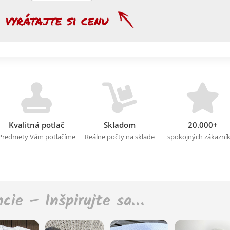
Kvalitná potlač
Skladom
20.000+
Predmety Vám potlačíme
Reálne počty na sklade
spokojných zákazní
ncie – Inšpirujte sa…