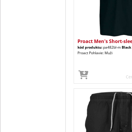
Proact Men's Short-sle
kód produktu:
pa482bl-m
Black
Proact Pohlavie: Muži
Ce