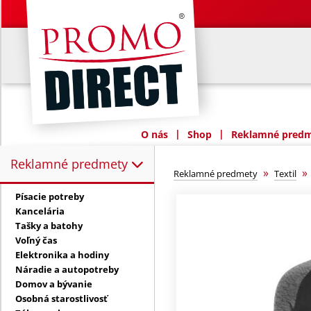
|
|
O nás
Shop
Reklamné predme
Reklamné predmety
Reklamné predmety:
»
Reklamné predmety
Textil
Písacie potreby
Kancelária
Tašky a batohy
Voľný čas
Elektronika a hodiny
Náradie a autopotreby
Domov a bývanie
Osobná starostlivosť