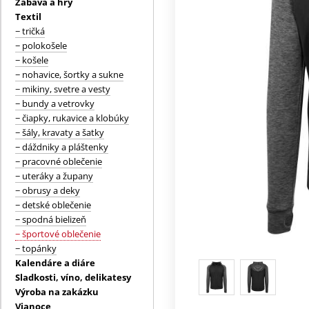
Zábava a hry
Textil
− tričká
− polokošele
− košele
− nohavice, šortky a sukne
− mikiny, svetre a vesty
− bundy a vetrovky
− čiapky, rukavice a klobúky
− šály, kravaty a šatky
− dáždniky a pláštenky
− pracovné oblečenie
− uteráky a župany
− obrusy a deky
− detské oblečenie
− spodná bielizeň
− športové oblečenie
− topánky
Kalendáre a diáre
Sladkosti, víno, delikatesy
Výroba na zakázku
Vianoce