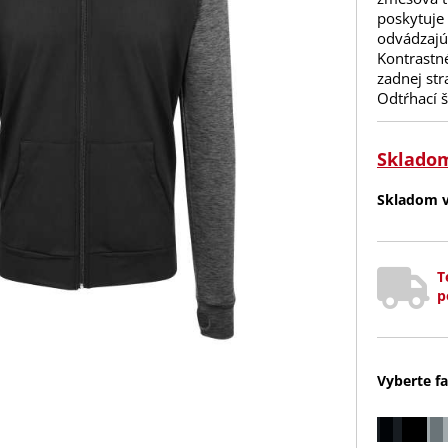
poskytuje 
odvádzajúc
Kontrastn
zadnej st
Odtŕhací š
Sklado
Skladom v 
T
p
Vyberte fa