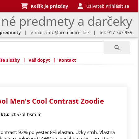
Košík je prázdny
Uživateľ:
Prihlásiť sa
né predmety a darčeky
 predmety
| e-mail:
info@promodirect.sk
| tel: 917 747 955
|
|
še služby
Váš dopyt
Kontakt
ool Men's Cool Contrast Zoodie
ktu:
jc057bl-bsm-m
Kontrast: 92% polyester 8% elastan. Úzky strih. Vlastná
kanina spoločnosti AWDis s obsahom elastanu, ktorá