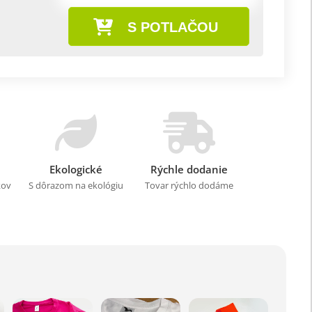
S POTLAČOU
Ekologické
Rýchle dodanie
kov
S dôrazom na ekológiu
Tovar rýchlo dodáme