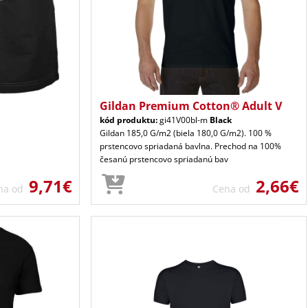
Gildan Premium Cotton® Adult V
kód produktu:
gi41V00bl-m
Black
Gildan 185,0 G/m2 (biela 180,0 G/m2). 100 %
prstencovo spriadaná bavlna. Prechod na 100%
česanú prstencovo spriadanú bav
9,71€
2,66€
na od
Cena od