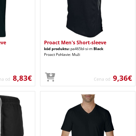
eve
Proact Men's Short-sleeve
kód produktu:
pa465bl-si-m
Black
Proact Pohlavie: Muži
8,83€
9,36€
na od
Cena od