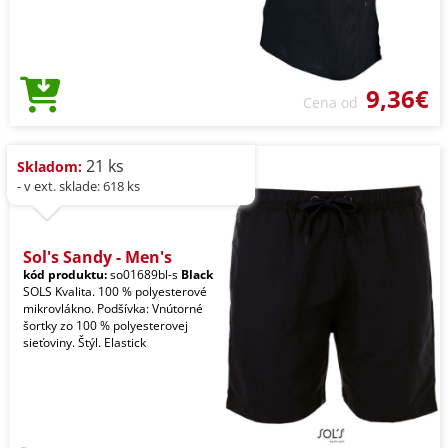
9,36€
Cena od
21 ks
Skladom:
- v ext. sklade: 618 ks
Sol's Sandy - Men's
kód produktu:
so01689bl-s
Black
SOLS Kvalita. 100 % polyesterové
mikrovlákno. Podšívka: Vnútorné
šortky zo 100 % polyesterovej
sieťoviny. Štýl. Elastick