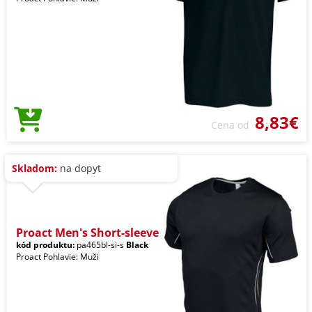
8,83€
Cena od
Skladom:
na dopyt
Proact Men's Short-sleeve
kód produktu:
pa465bl-si-s
Black
Proact Pohlavie: Muži