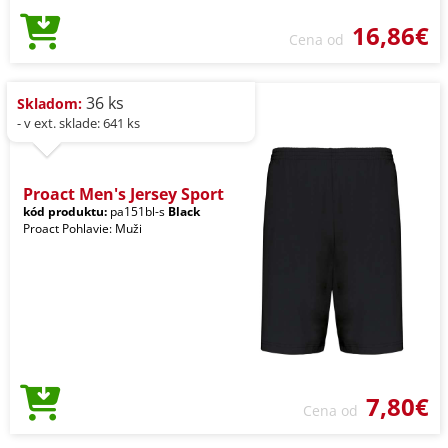
16,86€
Cena od
36 ks
Skladom:
- v ext. sklade: 641 ks
Proact Men's Jersey Sport
kód produktu:
pa151bl-s
Black
Proact Pohlavie: Muži
7,80€
Cena od