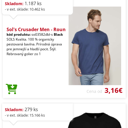
1.187 ks
Skladom:
- v ext. sklade: 10.462 ks
Sol's Crusader Men - Roun
kód produktu:
so03582dbl-s
Black
SOLS Kvalita. 100 % organicky
pestovaná bavlna. Prírodná úprava
pre jemnejší a hladší pocit. Štýl.
Rebrovaný golier zo 1
3,16€
Cena od
279 ks
Skladom:
- v ext. sklade: 15.166 ks