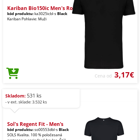
Kariban Bio150ic Men's Ro
kód produktu:
ka3025icbl-s
Black
Kariban Pohlavie: Muži
3,17€
Cena od
531 ks
Skladom:
- v ext. sklade: 3.532 ks
Sol's Regent Fit - Men’s
kód produktu:
so00553dbl-s
Black
SOLS Kvalita. 100 % poločesaná