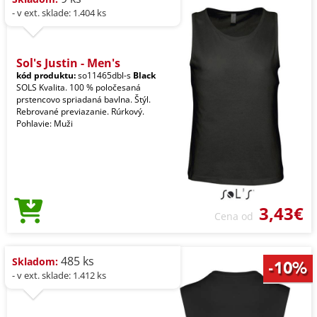
- v ext. sklade: 1.404 ks
Sol's Justin - Men's
kód produktu:
so11465dbl-s
Black
SOLS Kvalita. 100 % poločesaná
prstencovo spriadaná bavlna. Štýl.
Rebrované previazanie. Rúrkový.
Pohlavie: Muži
3,43€
Cena od
485 ks
Skladom:
- v ext. sklade: 1.412 ks