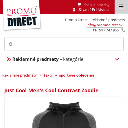
Košík je prázdny
Uživateľ:
Prihlásiť sa
Promo Direct – reklamné predmety
info@promodirect.sk
tel. 917 747 955
Reklamné predmety
– kategórie
»
»
Reklamné predmety
Textil
športové oblečenie
Just Cool Men's Cool Contrast Zoodie