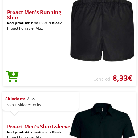
Proact Men's Running
Shor
kód produktu:
pa133bl-s
Black
Proact Pohlavie: Muži
8,33€
Cena od
7 ks
Skladom:
- v ext. sklade: 36 ks
Proact Men's Short-sleeve
kód produktu:
pa482bl-s
Black
Proact Pohlavie: Muži