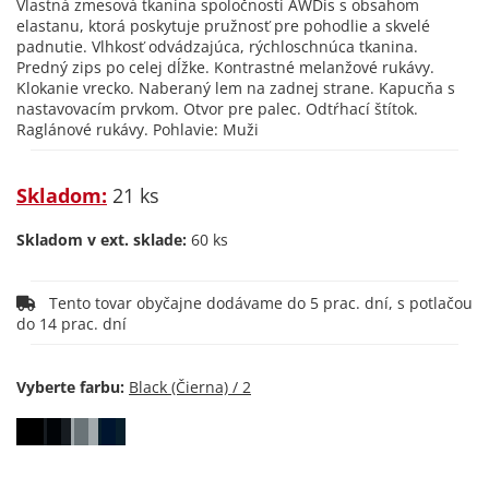
Vlastná zmesová tkanina spoločnosti AWDis s obsahom
elastanu, ktorá poskytuje pružnosť pre pohodlie a skvelé
padnutie. Vlhkosť odvádzajúca, rýchloschnúca tkanina.
Predný zips po celej dĺžke. Kontrastné melanžové rukávy.
Klokanie vrecko. Naberaný lem na zadnej strane. Kapucňa s
nastavovacím prvkom. Otvor pre palec. Odtŕhací štítok.
Raglánové rukávy. Pohlavie: Muži
Skladom:
21 ks
Skladom v ext. sklade:
60 ks
Tento tovar obyčajne dodávame do 5 prac. dní, s potlačou
do 14 prac. dní
Vyberte farbu: