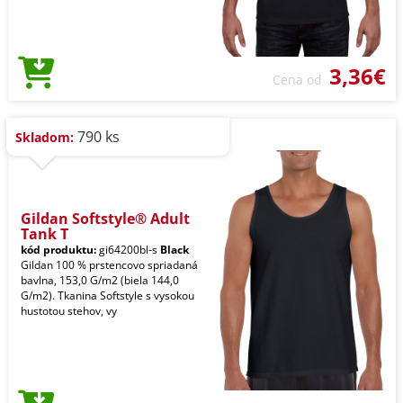
3,36€
Cena od
790 ks
Skladom:
Gildan Softstyle® Adult
Tank T
kód produktu:
gi64200bl-s
Black
Gildan 100 % prstencovo spriadaná
bavlna, 153,0 G/m2 (biela 144,0
G/m2). Tkanina Softstyle s vysokou
hustotou stehov, vy