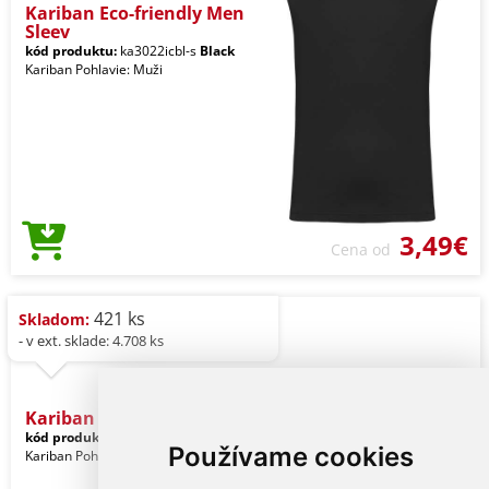
Kariban Eco-friendly Men
Sleev
kód produktu:
ka3022icbl-s
Black
Kariban Pohlavie: Muži
3,49€
Cena od
421 ks
Skladom:
- v ext. sklade: 4.708 ks
Kariban Men's Boxer Short
kód produktu:
ka800bl-s
Black
Používame cookies
Kariban Pohlavie: Muži