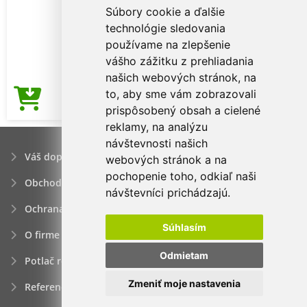
Súbory cookie a ďalšie
technológie sledovania
používame na zlepšenie
vášho zážitku z prehliadania
našich webových stránok, na
to, aby sme vám zobrazovali
3,62€
Cena od
prispôsobený obsah a cielené
reklamy, na analýzu
návštevnosti našich
Váš dopyt
webových stránok a na
pochopenie toho, odkiaľ naši
Obchodné podmienky
návštevníci prichádzajú.
Ochrana osobných údajov
Súhlasím
O firme
Odmietam
Potlač reklamných predmetov
Zmeniť moje nastavenia
Referencie