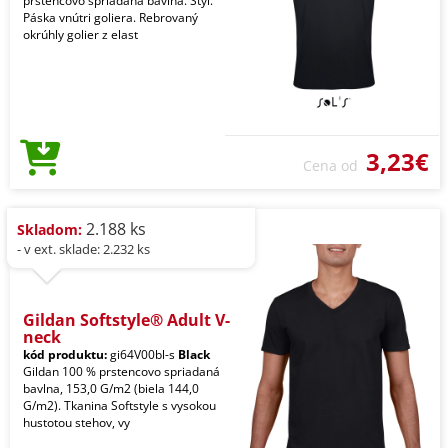
prstencovo spriadaná bavlna. Štýl.
Páska vnútri goliera. Rebrovaný
okrúhly golier z elast
3,23€
Cena od
2.188 ks
Skladom:
- v ext. sklade: 2.232 ks
Gildan Softstyle® Adult V-
neck
kód produktu:
gi64V00bl-s
Black
Gildan 100 % prstencovo spriadaná
bavlna, 153,0 G/m2 (biela 144,0
G/m2). Tkanina Softstyle s vysokou
hustotou stehov, vy