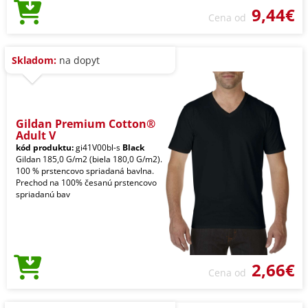
9,44€
Cena od
Skladom:
na dopyt
Gildan Premium Cotton®
Adult V
kód produktu:
gi41V00bl-s
Black
Gildan 185,0 G/m2 (biela 180,0 G/m2).
100 % prstencovo spriadaná bavlna.
Prechod na 100% česanú prstencovo
spriadanú bav
2,66€
Cena od