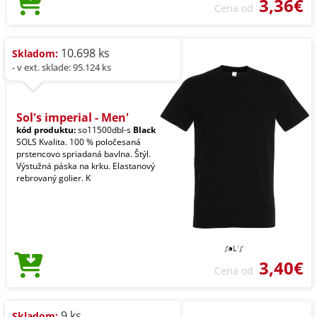
3,36€
Cena od
10.698 ks
Skladom:
- v ext. sklade: 95.124 ks
Sol's imperial - Men'
kód produktu:
so11500dbl-s
Black
SOLS Kvalita. 100 % poločesaná
prstencovo spriadaná bavlna. Štýl.
Výstužná páska na krku. Elastanový
rebrovaný golier. K
3,40€
Cena od
9 ks
Skladom: