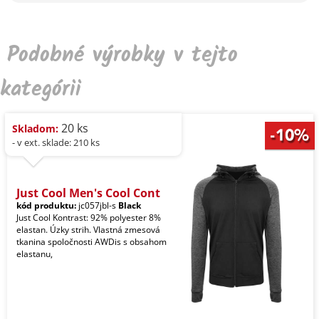
Podobné výrobky v tejto
kategórii
20 ks
Skladom:
- v ext. sklade: 210 ks
Just Cool Men's Cool Cont
kód produktu:
jc057jbl-s
Black
Just Cool Kontrast: 92% polyester 8%
elastan. Úzky strih. Vlastná zmesová
tkanina spoločnosti AWDis s obsahom
elastanu,