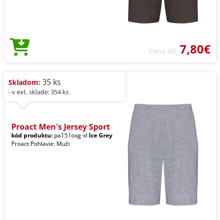
7,80€
Cena od
35 ks
Skladom:
- v ext. sklade: 354 ks
Proact Men's Jersey Sport
kód produktu:
pa151oxg-xl
Ice Grey
Proact Pohlavie: Muži