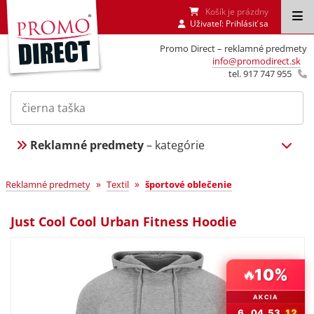
Košík je prázdny
Uživateľ:
Prihlásiť sa
Promo Direct – reklamné predmety
info@promodirect.sk
tel. 917 747 955
Reklamné predmety
– kategórie
»
»
Reklamné predmety
Textil
športové oblečenie
Just Cool Cool Urban Fitness Hoodie
10%
🔥
AKCIA
6
04
53
11