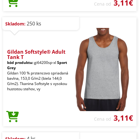
3,11€
Cena od
250 ks
Skladom:
Gildan Softstyle® Adult
Tank T
kód produktu:
gi64200sp-xl
Sport
Grey
Gildan 100 % prstencovo spriadaná
bavlna, 153,0 G/m2 (biela 144,0
G/m2). Tkanina Softstyle s vysokou
hustotou stehov, vy
3,11€
Cena od
4 ks
Skladom: