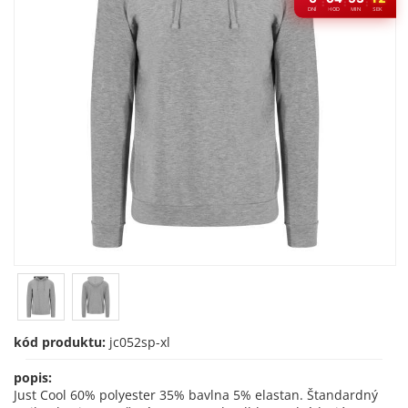
:
:
:
DNÍ
HOD
MIN
SEK
kód produktu:
jc052sp-xl
popis:
Just Cool 60% polyester 35% bavlna 5% elastan. Štandardný