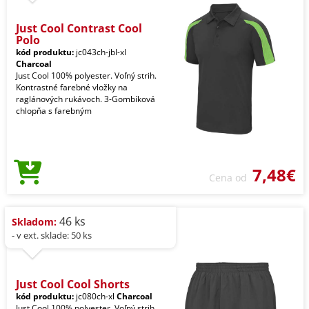
Just Cool Contrast Cool
Polo
kód produktu:
jc043ch-jbl-xl
Charcoal
Just Cool 100% polyester. Voľný strih.
Kontrastné farebné vložky na
raglánových rukávoch. 3-Gombíková
chlopňa s farebným
7,48€
Cena od
46 ks
Skladom:
- v ext. sklade: 50 ks
Just Cool Cool Shorts
kód produktu:
jc080ch-xl
Charcoal
Just Cool 100% polyester. Voľný strih.