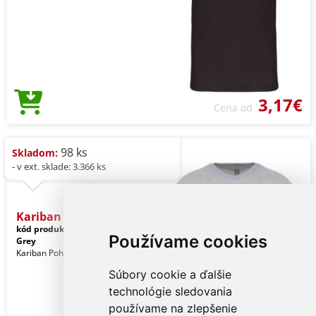
3,17€
Cena od
98 ks
Skladom:
- v ext. sklade: 3.366 ks
Kariban Bio150ic Men's Ro
kód produktu:
ka3025icoxg-xl
Ice
Používame cookies
Grey
Kariban Pohlavie: Muži
Súbory cookie a ďalšie
technológie sledovania
používame na zlepšenie