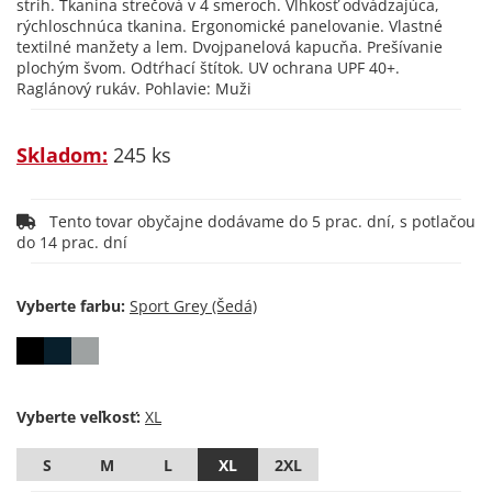
strih. Tkanina strečová v 4 smeroch. Vlhkosť odvádzajúca,
rýchloschnúca tkanina. Ergonomické panelovanie. Vlastné
textilné manžety a lem. Dvojpanelová kapucňa. Prešívanie
plochým švom. Odtŕhací štítok. UV ochrana UPF 40+.
Raglánový rukáv. Pohlavie: Muži
Skladom:
245 ks
Tento tovar obyčajne dodávame do 5 prac. dní, s potlačou
do 14 prac. dní
Vyberte farbu:
Vyberte veľkosť:
S
M
L
XL
2XL