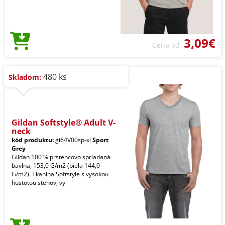
3,09€
Cena od
480 ks
Skladom:
Gildan Softstyle® Adult V-
neck
kód produktu:
gi64V00sp-xl
Sport
Grey
Gildan 100 % prstencovo spriadaná
bavlna, 153,0 G/m2 (biela 144,0
G/m2). Tkanina Softstyle s vysokou
hustotou stehov, vy