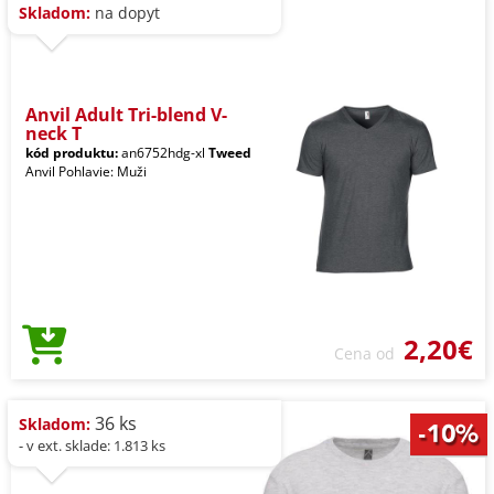
Skladom:
na dopyt
Anvil Adult Tri-blend V-
neck T
kód produktu:
an6752hdg-xl
Tweed
Anvil Pohlavie: Muži
2,20€
Cena od
36 ks
Skladom:
- v ext. sklade: 1.813 ks