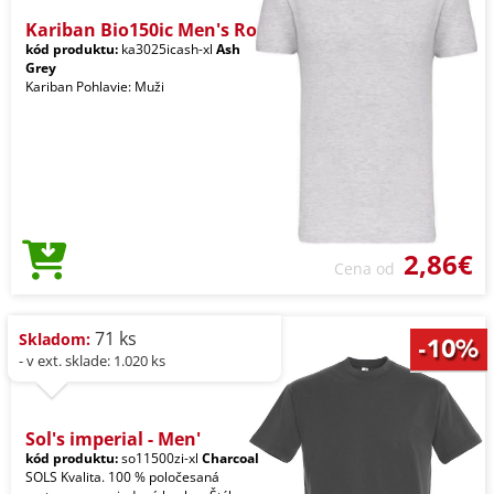
Kariban Bio150ic Men's Ro
kód produktu:
ka3025icash-xl
Ash
Grey
Kariban Pohlavie: Muži
2,86€
Cena od
71 ks
Skladom:
- v ext. sklade: 1.020 ks
Sol's imperial - Men'
kód produktu:
so11500zi-xl
Charcoal
SOLS Kvalita. 100 % poločesaná