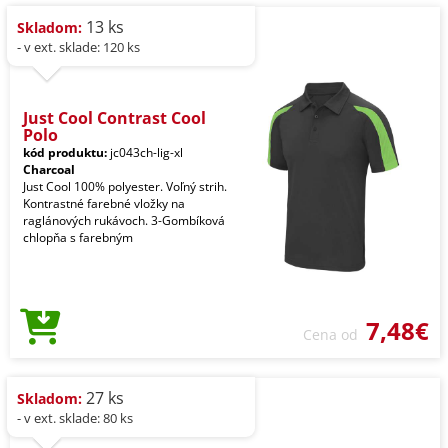
13 ks
Skladom:
- v ext. sklade: 120 ks
Just Cool Contrast Cool
Polo
kód produktu:
jc043ch-lig-xl
Charcoal
Just Cool 100% polyester. Voľný strih.
Kontrastné farebné vložky na
raglánových rukávoch. 3-Gombíková
chlopňa s farebným
7,48€
Cena od
27 ks
Skladom:
- v ext. sklade: 80 ks