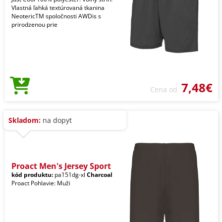
Vlastná ľahká textúrovaná tkanina
NeotericTM spoločnosti AWDis s
prirodzenou prie
7,48€
Cena od
Skladom:
na dopyt
Proact Men's Jersey Sport
kód produktu:
pa151dg-xl
Charcoal
Proact Pohlavie: Muži