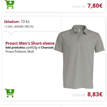
7,80€
Cena od
10 ks
Skladom:
- v ext. sklade: 682 ks
Proact Men's Short-sleeve
kód produktu:
pa482fg-xl
Charcoal
Proact Pohlavie: Muži
8,83€
Cena od