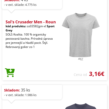
- v ext. sklade: 4.775 ks
Sol's Crusader Men - Roun
kód produktu:
so03582gm-xl
Sport
Grey
SOLS Kvalita. 100 % organicky
pestovaná bavlna. Prírodná úprava
pre jemnejší a hladší pocit. Štýl.
Rebrovaný golier zo 1
3,16€
Cena od
35 ks
Skladom:
- v ext. sklade: 1.986 ks