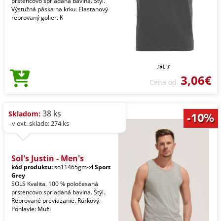
prstencovo spriadaná bavlna. Štýl.
Výstužná páska na krku. Elastanový
rebrovaný golier. K
3,06€
Cena od
38 ks
Skladom:
- v ext. sklade: 274 ks
Sol's Justin - Men's
kód produktu:
so11465gm-xl
Sport
Grey
SOLS Kvalita. 100 % poločesaná
prstencovo spriadaná bavlna. Štýl.
Rebrované previazanie. Rúrkový.
Pohlavie: Muži