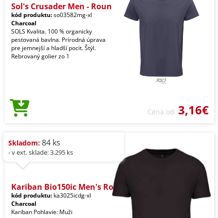
Sol's Crusader Men - Roun
kód produktu:
so03582mg-xl
Charcoal
SOLS Kvalita. 100 % organicky
pestovaná bavlna. Prírodná úprava
pre jemnejší a hladší pocit. Štýl.
Rebrovaný golier zo 1
3,16€
Cena od
84 ks
Skladom:
- v ext. sklade: 3.295 ks
Kariban Bio150ic Men's Ro
kód produktu:
ka3025icdg-xl
Charcoal
Kariban Pohlavie: Muži