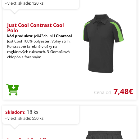
- v ext. sklade: 120 ks
Just Cool Contrast Cool
Polo
kód produktu:
jc043ch-jbl-l
Charcoal
Just Cool 100% polyester. Voľný strih.
Kontrastné farebné vložky na
raglánových rukávoch. 3-Gombíková
chlopňa s farebným
7,48€
Cena od
18 ks
Skladom:
- v ext. sklade: 550 ks