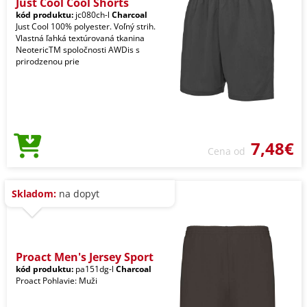
Just Cool Cool Shorts
kód produktu:
jc080ch-l
Charcoal
Just Cool 100% polyester. Voľný strih.
Vlastná ľahká textúrovaná tkanina
NeotericTM spoločnosti AWDis s
prirodzenou prie
7,48€
Cena od
Skladom:
na dopyt
Proact Men's Jersey Sport
kód produktu:
pa151dg-l
Charcoal
Proact Pohlavie: Muži