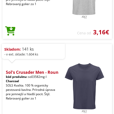
Rebrovaný golier zo 1
3,16€
Cena od
141 ks
Skladom:
- v ext. sklade: 1.604 ks
Sol's Crusader Men - Roun
kód produktu:
so03582mg-l
Charcoal
SOLS Kvalita. 100 % organicky
pestovaná bavlna. Prírodná úprava
pre jemnejší a hladší pocit. Štýl.
Rebrovaný golier zo 1