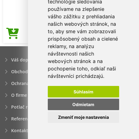
technológie sledovania
používame na zlepšenie
vášho zážitku z prehliadania
našich webových stránok, na
to, aby sme vám zobrazovali
3,17€
Cena od
prispôsobený obsah a cielené
reklamy, na analýzu
návštevnosti našich
Váš dopyt
webových stránok a na
pochopenie toho, odkiaľ naši
Obchodné podmienky
návštevníci prichádzajú.
Ochrana osobných údajov
Súhlasím
O firme
Odmietam
Potlač reklamných predmetov
Zmeniť moje nastavenia
Referencie
Kontakt