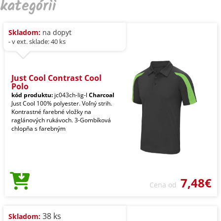
kategórii
Skladom:
na dopyt
- v ext. sklade: 40 ks
Just Cool Contrast Cool
Polo
kód produktu:
jc043ch-lig-l
Charcoal
Just Cool 100% polyester. Voľný strih.
Kontrastné farebné vložky na
raglánových rukávoch. 3-Gombíková
chlopňa s farebným
7,48€
Cena od
38 ks
Skladom: