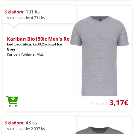
101 ks
Skladom:
- v ext. sklade: 4.731 ks
Kariban Bio150ic Men's Ro
kód produktu:
ka3025icoxg-l
Ice
Grey
Kariban Pohlavie: Muži
3,17€
Cena od
48 ks
Skladom:
- v ext. sklade: 2.337 ks