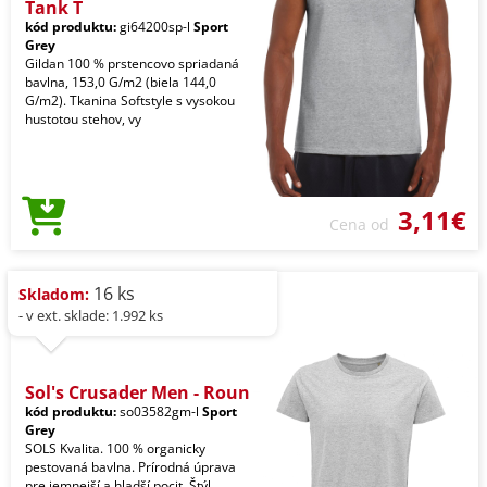
Tank T
kód produktu:
gi64200sp-l
Sport
Grey
Gildan 100 % prstencovo spriadaná
bavlna, 153,0 G/m2 (biela 144,0
G/m2). Tkanina Softstyle s vysokou
hustotou stehov, vy
3,11€
Cena od
16 ks
Skladom:
- v ext. sklade: 1.992 ks
Sol's Crusader Men - Roun
kód produktu:
so03582gm-l
Sport
Grey
SOLS Kvalita. 100 % organicky
pestovaná bavlna. Prírodná úprava
pre jemnejší a hladší pocit. Štýl.