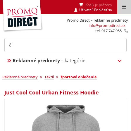
Košík je prázdny
Uživateľ:
Prihlásiť sa
Promo Direct – reklamné predmety
info@promodirect.sk
tel. 917 747 955
Reklamné predmety
– kategórie
»
»
Reklamné predmety
Textil
športové oblečenie
Just Cool Cool Urban Fitness Hoodie