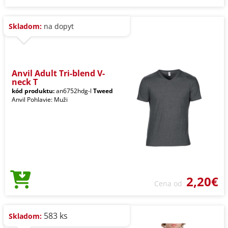
Skladom:
na dopyt
Anvil Adult Tri-blend V-
neck T
kód produktu:
an6752hdg-l
Tweed
Anvil Pohlavie: Muži
2,20€
Cena od
583 ks
Skladom: