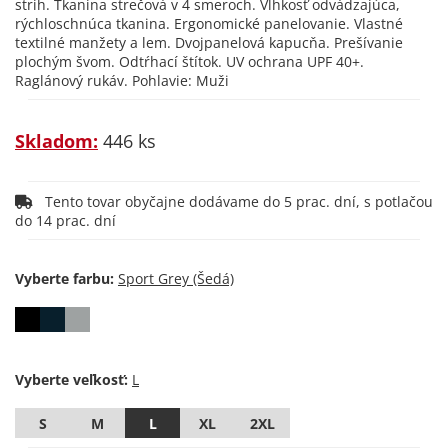
strih. Tkanina strečová v 4 smeroch. Vlhkosť odvádzajúca,
rýchloschnúca tkanina. Ergonomické panelovanie. Vlastné
textilné manžety a lem. Dvojpanelová kapucňa. Prešívanie
plochým švom. Odtŕhací štítok. UV ochrana UPF 40+.
Raglánový rukáv. Pohlavie: Muži
Skladom:
446 ks
Tento tovar obyčajne dodávame do 5 prac. dní, s potlačou
do 14 prac. dní
Vyberte farbu:
Vyberte veľkosť:
S
M
L
XL
2XL