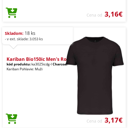
3,16€
Cena od
18 ks
Skladom:
- v ext. sklade: 3.053 ks
Kariban Bio150ic Men's Ro
kód produktu:
ka3025icdg-l
Charcoal
Kariban Pohlavie: Muži
3,17€
Cena od