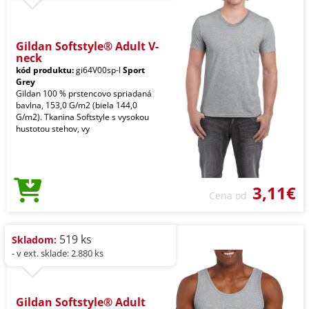
Gildan Softstyle® Adult V-
neck
kód produktu:
gi64V00sp-l
Sport
Grey
Gildan 100 % prstencovo spriadaná
bavlna, 153,0 G/m2 (biela 144,0
G/m2). Tkanina Softstyle s vysokou
hustotou stehov, vy
3,11€
Cena od
519 ks
Skladom:
- v ext. sklade: 2.880 ks
Gildan Softstyle® Adult