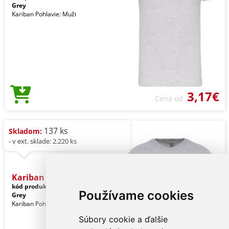
Grey
Kariban Pohlavie: Muži
3,17€
Cena od
137 ks
Skladom:
- v ext. sklade: 2.220 ks
Kariban Bio150ic Men's Ro
kód produktu:
ka3025icsngr-l
Ice
Používame cookies
Grey
Kariban Pohlavie: Muži
Súbory cookie a ďalšie