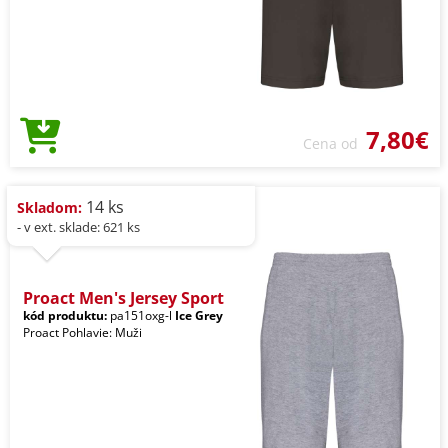
7,80€
Cena od
14 ks
Skladom:
- v ext. sklade: 621 ks
Proact Men's Jersey Sport
kód produktu:
pa151oxg-l
Ice Grey
Proact Pohlavie: Muži