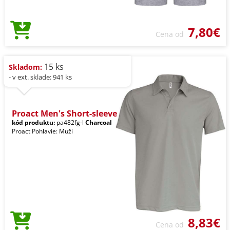
7,80€
Cena od
15 ks
Skladom:
- v ext. sklade: 941 ks
Proact Men's Short-sleeve
kód produktu:
pa482fg-l
Charcoal
Proact Pohlavie: Muži
8,83€
Cena od