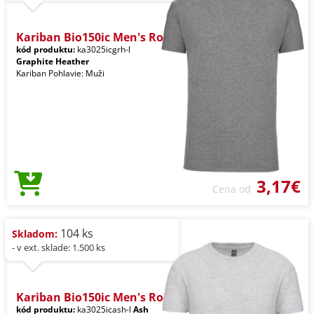
Kariban Bio150ic Men's Ro
kód produktu:
ka3025icgrh-l
Graphite Heather
Kariban Pohlavie: Muži
3,17€
Cena od
104 ks
Skladom:
- v ext. sklade: 1.500 ks
Kariban Bio150ic Men's Ro
kód produktu:
ka3025icash-l
Ash