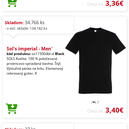
3,36€
Cena od
34.766 ks
Skladom:
- v ext. sklade: 134.182 ks
Sol's imperial - Men'
kód produktu:
so11500dbl-xl
Black
SOLS Kvalita. 100 % poločesaná
prstencovo spriadaná bavlna. Štýl.
Výstužná páska na krku. Elastanový
rebrovaný golier. K
3,40€
Cena od