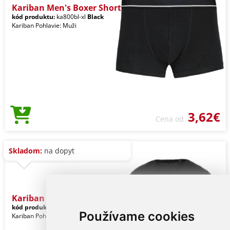
Kariban Men's Boxer Short
kód produktu:
ka800bl-xl
Black
Kariban Pohlavie: Muži
3,62€
Cena od
Skladom:
na dopyt
Kariban Men's Short-sleev
kód produktu:
ka398bl-xl
Black
Používame cookies
Kariban Pohlavie: Muži