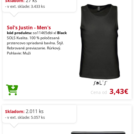
27 ks
Skladom:
- v ext. sklade: 3.433 ks
Sol's Justin - Men's
kód produktu:
so11465dbl-xl
Black
SOLS Kvalita. 100 % poločesaná
prstencovo spriadaná bavlna. Štýl.
Rebrované previazanie. Rúrkový.
Pohlavie: Muži
3,43€
Cena od
2.011 ks
Skladom:
- v ext. sklade: 5.057 ks