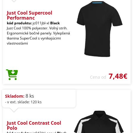
Just Cool Supercool
Performanc
kód produktu:
jc011jbl-xl
Black
Just Cool 100% polyester. Voľný strih.
Ergonomické bočné panely. Vylepšená
tkanina SuperCool s vynikajúcimi
vlastnosťami
7,48€
Cena od
8 ks
Skladom:
- v ext. sklade: 120 ks
Just Cool Contrast Cool
Polo