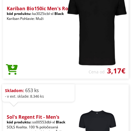
Kariban Bio150ic Men's Ro
kód produktu:
ka3025icbl-xl
Black
Kariban Pohlavie: Muži
3,17€
Cena od
653 ks
Skladom:
- v ext. sklade: 8.346 ks
Sol's Regent Fit - Men’s
kód produktu:
so00553dbl-xl
Black
SOLS Kvalita. 100 % poločesaná