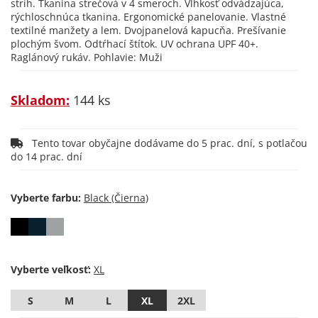
strih. Tkanina strečová v 4 smeroch. Vlhkosť odvádzajúca,
rýchloschnúca tkanina. Ergonomické panelovanie. Vlastné
textilné manžety a lem. Dvojpanelová kapucňa. Prešívanie
plochým švom. Odtŕhací štítok. UV ochrana UPF 40+.
Raglánový rukáv. Pohlavie: Muži
Skladom:
144 ks
Tento tovar obyčajne dodávame do 5 prac. dní, s potlačou
do 14 prac. dní
Vyberte farbu:
Vyberte veľkosť:
S
M
L
XL
2XL