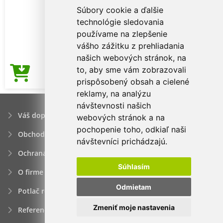
Súbory cookie a ďalšie
technológie sledovania
používame na zlepšenie
vášho zážitku z prehliadania
našich webových stránok, na
to, aby sme vám zobrazovali
3,66€
Cena od
prispôsobený obsah a cielené
reklamy, na analýzu
návštevnosti našich
Váš dopyt
webových stránok a na
pochopenie toho, odkiaľ naši
Obchodné podmienky
návštevníci prichádzajú.
Ochrana osobných údajov
Súhlasím
O firme
Odmietam
Potlač reklamných predmetov
Zmeniť moje nastavenia
Referencie