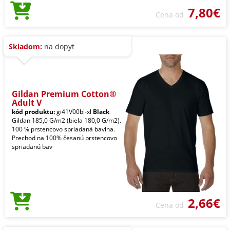
7,80€
Cena od
Skladom:
na dopyt
Gildan Premium Cotton®
Adult V
kód produktu:
gi41V00bl-xl
Black
Gildan 185,0 G/m2 (biela 180,0 G/m2).
100 % prstencovo spriadaná bavlna.
Prechod na 100% česanú prstencovo
spriadanú bav
2,66€
Cena od