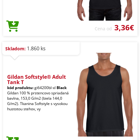
3,36€
Cena od
1.860 ks
Skladom:
Gildan Softstyle® Adult
Tank T
kód produktu:
gi64200bl-xl
Black
Gildan 100 % prstencovo spriadaná
bavlna, 153,0 G/m2 (biela 144,0
G/m2). Tkanina Softstyle s vysokou
hustotou stehov, vy