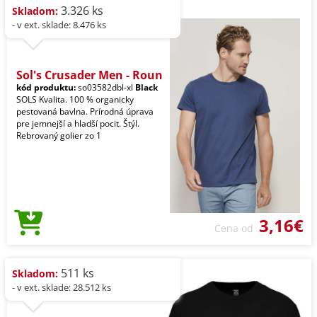
3.326 ks
Skladom:
- v ext. sklade: 8.476 ks
Sol's Crusader Men - Roun
kód produktu:
so03582dbl-xl
Black
SOLS Kvalita. 100 % organicky
pestovaná bavlna. Prírodná úprava
pre jemnejší a hladší pocit. Štýl.
Rebrovaný golier zo 1
3,16€
Cena od
511 ks
Skladom:
- v ext. sklade: 28.512 ks