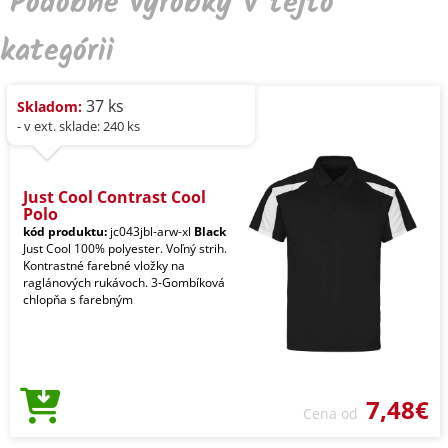
Podobné výrobky v tejto
kategórii
37 ks
Skladom:
- v ext. sklade: 240 ks
Just Cool Contrast Cool
Polo
kód produktu:
jc043jbl-arw-xl
Black
Just Cool 100% polyester. Voľný strih.
Kontrastné farebné vložky na
raglánových rukávoch. 3-Gombíková
chlopňa s farebným
7,48€
Cena od