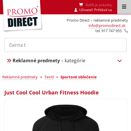
Košík je prázdny
Uživateľ:
Prihlásiť sa
Promo Direct – reklamné predmety
info@promodirect.sk
tel. 917 747 955
Reklamné predmety
– kategórie
»
»
Reklamné predmety
Textil
športové oblečenie
Just Cool Cool Urban Fitness Hoodie