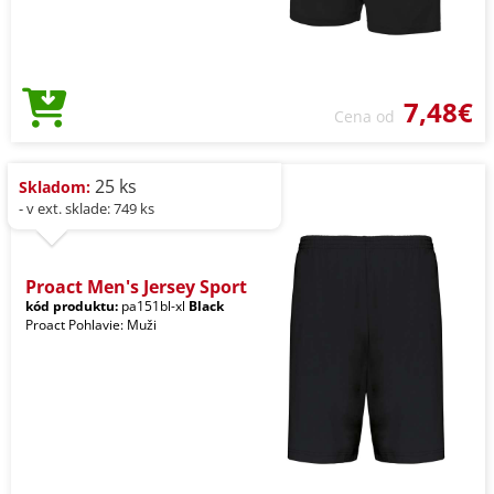
7,48€
Cena od
25 ks
Skladom:
- v ext. sklade: 749 ks
Proact Men's Jersey Sport
kód produktu:
pa151bl-xl
Black
Proact Pohlavie: Muži