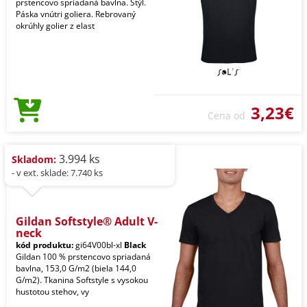
prstencovo spriadaná bavlna. Štýl.
Páska vnútri goliera. Rebrovaný
okrúhly golier z elast
3,23€
Cena od
3.994 ks
Skladom:
- v ext. sklade: 7.740 ks
Gildan Softstyle® Adult V-
neck
kód produktu:
gi64V00bl-xl
Black
Gildan 100 % prstencovo spriadaná
bavlna, 153,0 G/m2 (biela 144,0
G/m2). Tkanina Softstyle s vysokou
hustotou stehov, vy