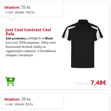
35 ks
Skladom:
- v ext. sklade: 160 ks
Just Cool Contrast Cool
Polo
kód produktu:
jc043jbl-fr-xl
Black
Just Cool 100% polyester. Voľný strih.
Kontrastné farebné vložky na
raglánových rukávoch. 3-Gombíková
chlopňa s farebným
7,48€
Cena od
39 ks
Skladom:
- v ext. sklade: 50 ks