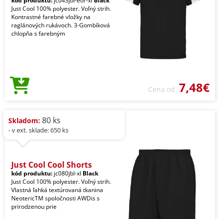
kód produktu:
jc043jbl-eor-xl
Black
Just Cool 100% polyester. Voľný strih.
Kontrastné farebné vložky na
raglánových rukávoch. 3-Gombíková
chlopňa s farebným
7,48€
Cena od
80 ks
Skladom:
- v ext. sklade: 650 ks
Just Cool Cool Shorts
kód produktu:
jc080jbl-xl
Black
Just Cool 100% polyester. Voľný strih.
Vlastná ľahká textúrovaná tkanina
NeotericTM spoločnosti AWDis s
prirodzenou prie